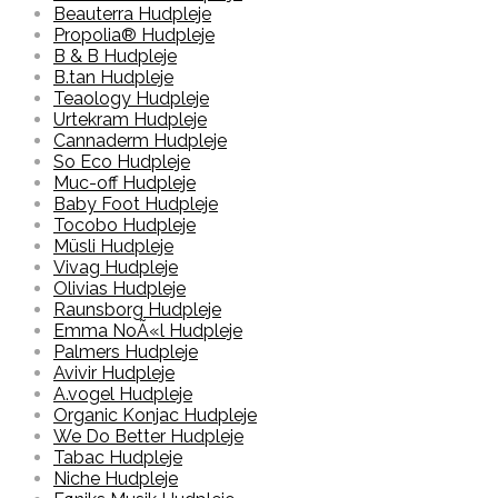
Beauterra Hudpleje
Propolia® Hudpleje
B & B Hudpleje
B.tan Hudpleje
Teaology Hudpleje
Urtekram Hudpleje
Cannaderm Hudpleje
So Eco Hudpleje
Muc-off Hudpleje
Baby Foot Hudpleje
Tocobo Hudpleje
Müsli Hudpleje
Vivag Hudpleje
Olivias Hudpleje
Raunsborg Hudpleje
Emma NoÃ«l Hudpleje
Palmers Hudpleje
Avivir Hudpleje
A.vogel Hudpleje
Organic Konjac Hudpleje
We Do Better Hudpleje
Tabac Hudpleje
Niche Hudpleje