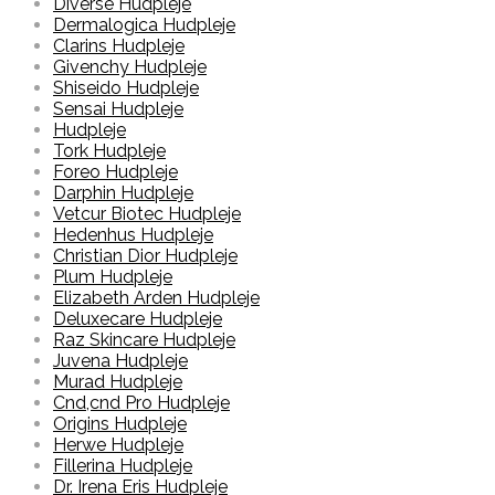
Diverse Hudpleje
Dermalogica Hudpleje
Clarins Hudpleje
Givenchy Hudpleje
Shiseido Hudpleje
Sensai Hudpleje
Hudpleje
Tork Hudpleje
Foreo Hudpleje
Darphin Hudpleje
Vetcur Biotec Hudpleje
Hedenhus Hudpleje
Christian Dior Hudpleje
Plum Hudpleje
Elizabeth Arden Hudpleje
Deluxecare Hudpleje
Raz Skincare Hudpleje
Juvena Hudpleje
Murad Hudpleje
Cnd,cnd Pro Hudpleje
Origins Hudpleje
Herwe Hudpleje
Fillerina Hudpleje
Dr. Irena Eris Hudpleje