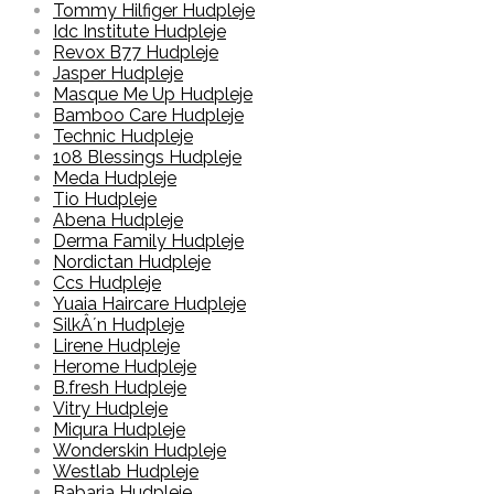
Tommy Hilfiger Hudpleje
Idc Institute Hudpleje
Revox B77 Hudpleje
Jasper Hudpleje
Masque Me Up Hudpleje
Bamboo Care Hudpleje
Technic Hudpleje
108 Blessings Hudpleje
Meda Hudpleje
Tio Hudpleje
Abena Hudpleje
Derma Family Hudpleje
Nordictan Hudpleje
Ccs Hudpleje
Yuaia Haircare Hudpleje
SilkÂ´n Hudpleje
Lirene Hudpleje
Herome Hudpleje
B.fresh Hudpleje
Vitry Hudpleje
Miqura Hudpleje
Wonderskin Hudpleje
Westlab Hudpleje
Babaria Hudpleje