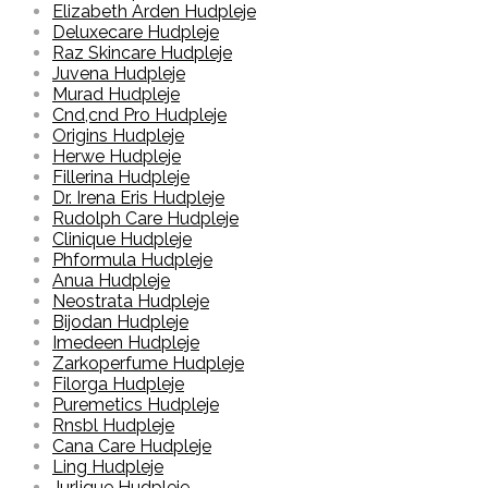
Elizabeth Arden Hudpleje
Deluxecare Hudpleje
Raz Skincare Hudpleje
Juvena Hudpleje
Murad Hudpleje
Cnd,cnd Pro Hudpleje
Origins Hudpleje
Herwe Hudpleje
Fillerina Hudpleje
Dr. Irena Eris Hudpleje
Rudolph Care Hudpleje
Clinique Hudpleje
Phformula Hudpleje
Anua Hudpleje
Neostrata Hudpleje
Bijodan Hudpleje
Imedeen Hudpleje
Zarkoperfume Hudpleje
Filorga Hudpleje
Puremetics Hudpleje
Rnsbl Hudpleje
Cana Care Hudpleje
Ling Hudpleje
Jurlique Hudpleje