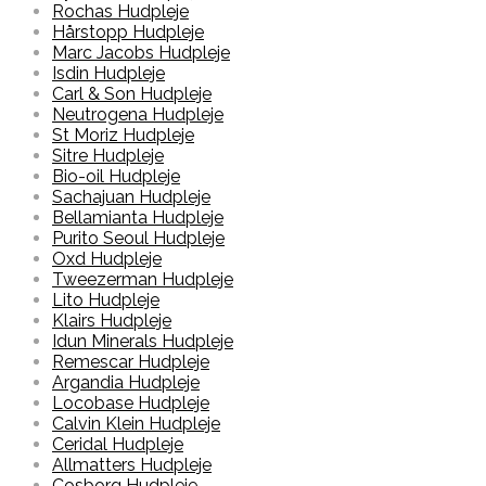
Rochas Hudpleje
Hårstopp Hudpleje
Marc Jacobs Hudpleje
Isdin Hudpleje
Carl & Son Hudpleje
Neutrogena Hudpleje
St Moriz Hudpleje
Sitre Hudpleje
Bio-oil Hudpleje
Sachajuan Hudpleje
Bellamianta Hudpleje
Purito Seoul Hudpleje
Oxd Hudpleje
Tweezerman Hudpleje
Lito Hudpleje
Klairs Hudpleje
Idun Minerals Hudpleje
Remescar Hudpleje
Argandia Hudpleje
Locobase Hudpleje
Calvin Klein Hudpleje
Ceridal Hudpleje
Allmatters Hudpleje
Cosborg Hudpleje