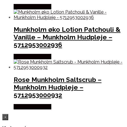
Købes hos Pindhus
Munkholm øko Lotion Patchouli &
Vanille – Munkholm Hudpleje –
5712953002936
Købes hos Pindhus
Rose Munkholm Saltscrub –
Munkholm Hudpleje –
5712953000932
Købes hos Pindhus
×