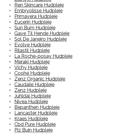
Ren Skincare Hudpleje
Embryolisse Hudpleje
Primavera Hudpleje
Eucerin Hudpleje
Sun Bum Hudpleje
Gave Til Hende Hudpleje
Sol De Janeiro Hudpleje
Evolve Hudpleje
Rilastil Hudpleje
La Roche-posay Hudpleje
Meraki Hudpleje
Vichy Hudpleje
Coohé Hudpleje
Zenz Organic Hudpleje
Caudalie Hudpleje
Zenz Hudpleje
Juhldal Hudpleje
Nivea Hudpleje
Bepanthen Hudpleje
Lancaster Hudpleje
Kraes Hudpleje
Cbd Pure Hudpleje
Piz Buin Hudpleje