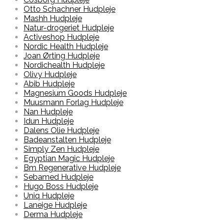
Otto Schachner Hudpleje
Mashh Hudpleje
Natur-drogeriet Hudpleje
Activeshop Hudpleje
Nordic Health Hudpleje
Joan Ørting Hudpleje
Nordichealth Hudpleje
Olivy Hudpleje
Abib Hudpleje
Magnesium Goods Hudpleje
Muusmann Forlag Hudpleje
Nan Hudpleje
Idun Hudpleje
Dalens Olie Hudpleje
Badeanstalten Hudpleje
Simply Zen Hudpleje
Egyptian Magic Hudpleje
Bm Regenerative Hudpleje
Sebamed Hudpleje
Hugo Boss Hudpleje
Uniq Hudpleje
Laneige Hudpleje
Derma Hudpleje