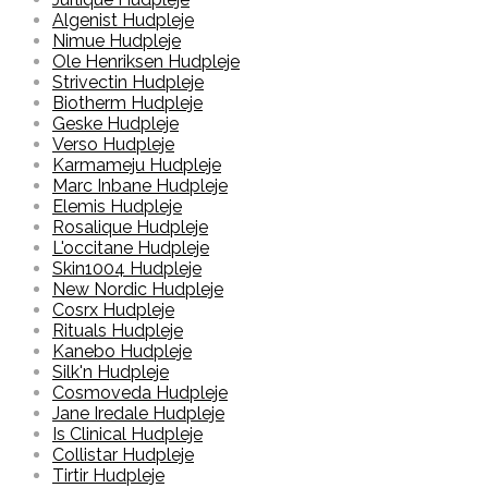
Algenist Hudpleje
Nimue Hudpleje
Ole Henriksen Hudpleje
Strivectin Hudpleje
Biotherm Hudpleje
Geske Hudpleje
Verso Hudpleje
Karmameju Hudpleje
Marc Inbane Hudpleje
Elemis Hudpleje
Rosalique Hudpleje
L'occitane Hudpleje
Skin1004 Hudpleje
New Nordic Hudpleje
Cosrx Hudpleje
Rituals Hudpleje
Kanebo Hudpleje
Silk'n Hudpleje
Cosmoveda Hudpleje
Jane Iredale Hudpleje
Is Clinical Hudpleje
Collistar Hudpleje
Tirtir Hudpleje