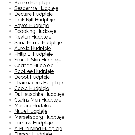
Kenzo Hudpleje
Sesderma Hudpleje
Declare Hudpleje
Jack Njill Hudpleje
Payot Hudpleje
Ecooking Hudpleje
Revlon Hudpleje
Sana Hemp Hudpleje
Aurelia Hudpleje
Philip B. Hudpleje
Smuuk Skin Hudpleje
Codage Hudpleje
Rootree Hudpleje
Depot Hudpleje
Pharmaceris Hudpleje
Coola Hudpleje
Dr. Hauschka Hudpleje
Clarins Men Hudpleje
Madara Hudpleje
Nuxe Hudpleje
Marselisborg Hudpleje
Turbliss Hudpleje
A Pure Mind Hudpleje
Elancyl Hudpleje