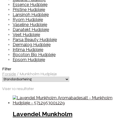
Essence Hudpleje
Pristine Hudpleje
Lansinoh Hudpleje
Ryom Hudpleje
Vaseline Hudpleje
Danatekt Hudpleje
Veet Hudpleje
Parsa Beauty Hudpleje
Dermalog Hudpleje
Intima Hudpleje
Bocoton Bio Hudpleje
Epsom Hudpleje
Filter
Forside
/
Munkholm Hudpleje
Viser 10 resultater
Lavendel Munkholm