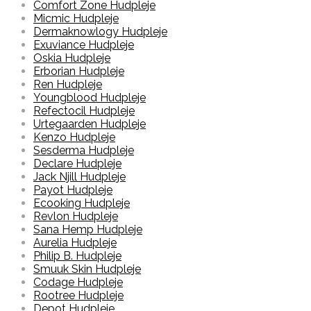
Comfort Zone Hudpleje
Micmic Hudpleje
Dermaknowlogy Hudpleje
Exuviance Hudpleje
Oskia Hudpleje
Erborian Hudpleje
Ren Hudpleje
Youngblood Hudpleje
Refectocil Hudpleje
Urtegaarden Hudpleje
Kenzo Hudpleje
Sesderma Hudpleje
Declare Hudpleje
Jack Njill Hudpleje
Payot Hudpleje
Ecooking Hudpleje
Revlon Hudpleje
Sana Hemp Hudpleje
Aurelia Hudpleje
Philip B. Hudpleje
Smuuk Skin Hudpleje
Codage Hudpleje
Rootree Hudpleje
Depot Hudpleje