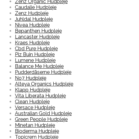
Zenz Organic Hudpleje
Caudalie Hudpleje
Zenz Hudpleje
Juhldal Hudpleje
Nivea Hudpleje
Bepanthen Hudpleje
Lancaster Hudpleje
Kraes Hudpleje
Cbd Pure Hudpleje
Piz Buin Hudpleje
Lumene Hudpleje
Balance Me Hudpleje
Pudderdåserne Hudpleje
No7 Hudpleje
Alteya Organics Hudpleje
Klapp Hudpleje
Vita Liberata Hudpleje
Clean Hudpleje
Versace Hudpleje
Australian Gold Hudpleje
Green People Hudpleje
Minetan Hudpleje
Bioderma Hudpleje
Topicrem Hudpleje