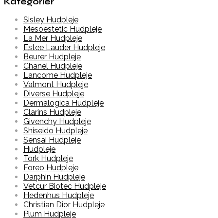
Kategorier
Sisley Hudpleje
Mesoestetic Hudpleje
La Mer Hudpleje
Estee Lauder Hudpleje
Beurer Hudpleje
Chanel Hudpleje
Lancome Hudpleje
Valmont Hudpleje
Diverse Hudpleje
Dermalogica Hudpleje
Clarins Hudpleje
Givenchy Hudpleje
Shiseido Hudpleje
Sensai Hudpleje
Hudpleje
Tork Hudpleje
Foreo Hudpleje
Darphin Hudpleje
Vetcur Biotec Hudpleje
Hedenhus Hudpleje
Christian Dior Hudpleje
Plum Hudpleje