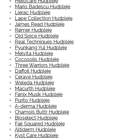
Heliocare Hudpleje
Mario Badescu Hudpleje
Lierac Hudpleje
Lape Collection Hudpleje
James Read Hudpleje
Rømer Hudpleje
Old Spice Hudpleje
Real Techniques Hudpleje
Pyunkang Yul Hudpleje
Melvita Hudpleje
Cocosolis Hudpleje
Three Warriors Hudpleje
Daffoil Hudpleje
Cerave Hudpleje
Weleda Hudpleje
Macurth Hudpleje
Fønix Musik Hudpleje
Purito Hudpleje
A-derma Hudpleje
Chamois Buttr Hudpleje
Bioselect Hudpleje
Fair Squared Hudpleje
Altiderm Hudpleje
Kyst Care Hudpleje