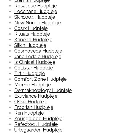
Elemis Hudpleje
Rosalique Hudpleje
L'occitane Hudpleje
Skin1004 Hudpleje
New Nordic Hudpleje
Cosrx Hudpleje
Rituals Hudpleje
Kanebo Hudpleje
Silk'n Hudpleje
Cosmoveda Hudpleje
Jane Iredale Hudpleje
Is Clinical Hudpleje
Collistar Hudpleje
Tirtir Hudpleje
Comfort Zone Hudpleje
Micmic Hudpleje
Dermaknowlogy Hudpleje
Exuviance Hudpleje
Oskia Hudpleje
Erborian Hudpleje
Ren Hudpleje
Youngblood Hudpleje
Refectocil Hudpleje
Urtegaarden Hudpleje