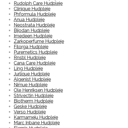
Rudolph Care Hudpleje
Clinique Hudpleje
Phformula Hudpleje
Anua Hudpleje
Neostrata Hudpleje
Bijodan Hudpleje
Imedeen Hudpleje
Zarkoperfume Hudpleje
Filorga Hudpleje
Puremetics Hudpleje
Rnsbl Hudpleje
Cana Care Hudpleje
Ling Hudpleje
Jurlique Hudpleje
Algenist Hudpleje
Nimue Hudpleje
Ole Henriksen Hudpleje
Strivectin Hudpleje
Biotherm Hudpleje
Geske Hudpleje
Verso Hudpleje
Karmameju Hudpleje
Marc Inbane Hudpleje