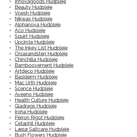
Innovagoods Hudpleje
Beauty Hudpleje
Voesh Hudpleje
Nikwax Hudpleje
Alphanova Hudpleje
Aco Hudpleje
Squirt Hudpleje
Upcircle Hudpleje
The Inkey List Hudpleje
Orsasandsten Hudpleje
Chinchilla Hudpleje
Bamboovement Hudpleje
Artdeco Hudpleje
Basiderm Hudpleje
Mac Urth Hudpleje
Scence Hudpleje
Aveeno Hudpleje
Health Culture Hudpleje
Gladrags Hudpleje
Iroha Hudpleje
Perron Rigot Hudpleje
Cetaphil Hudpleje
Læsø Saltcare Hudpleje
Bush Flowers Hudpleje