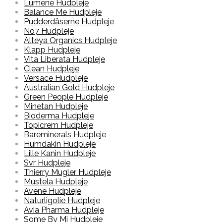
Lumene Hudpleje
Balance Me Hudpleje
Pudderdåserne Hudpleje
No7 Hudpleje
Alteya Organics Hudpleje
Klapp Hudpleje
Vita Liberata Hudpleje
Clean Hudpleje
Versace Hudpleje
Australian Gold Hudpleje
Green People Hudpleje
Minetan Hudpleje
Bioderma Hudpleje
Topicrem Hudpleje
Bareminerals Hudpleje
Humdakin Hudpleje
Lille Kanin Hudpleje
Svr Hudpleje
Thierry Mugler Hudpleje
Mustela Hudpleje
Avene Hudpleje
Naturligolie Hudpleje
Avia Pharma Hudpleje
Some By Mi Hudpleje