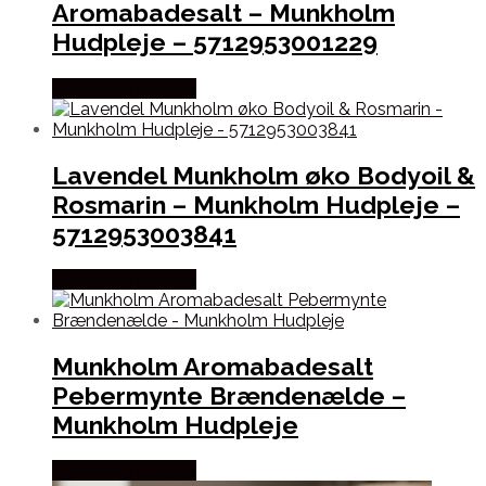
Aromabadesalt – Munkholm
Hudpleje – 5712953001229
Købes hos Pindhus
Lavendel Munkholm øko Bodyoil &
Rosmarin – Munkholm Hudpleje –
5712953003841
Købes hos Pindhus
Munkholm Aromabadesalt
Pebermynte Brændenælde –
Munkholm Hudpleje
Købes hos Pindhus