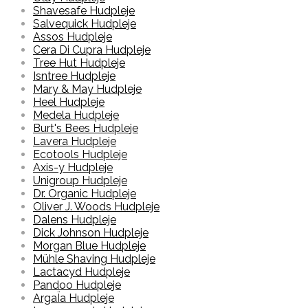
Shavesafe Hudpleje
Salvequick Hudpleje
Assos Hudpleje
Cera Di Cupra Hudpleje
Tree Hut Hudpleje
Isntree Hudpleje
Mary & May Hudpleje
Heel Hudpleje
Medela Hudpleje
Burt's Bees Hudpleje
Lavera Hudpleje
Ecotools Hudpleje
Axis-y Hudpleje
Unigroup Hudpleje
Dr. Organic Hudpleje
Oliver J. Woods Hudpleje
Dalens Hudpleje
Dick Johnson Hudpleje
Morgan Blue Hudpleje
Mühle Shaving Hudpleje
Lactacyd Hudpleje
Pandoo Hudpleje
ArgaÏa Hudpleje