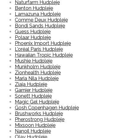
Naturfarm Hudpleje
Benton Hudpleje
Lamazuna Hudpleje
Comme Deux Hudpleje
Bondi Sands Hudpleje
Guess Hudpleje
Polaar Hudpleje
Phoenix Import Hudpleje
L'oréal Paris Hudpleje
Hawaiian Tropic Hudpleje
Mushie Hudpleje
Munkholm Hudpleje
Zionhealth Hudpleje
Maria Nila Hudpleje
Ziaja Hudpleje
Garnier Hudpleje
Sonett Hudpleje
Magic Gel Hudpleje
Gosh Copenhagen Hudpleje
Brushworks Hudpleje
Pherostrong Hudpleje
Mixsoon Hudpleje
Nanoil Hudpleje
Olay Hudpleje