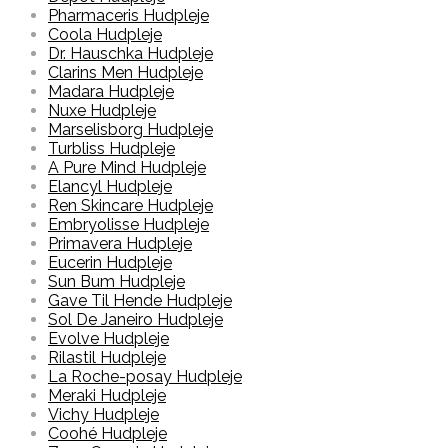
Pharmaceris Hudpleje
Coola Hudpleje
Dr. Hauschka Hudpleje
Clarins Men Hudpleje
Madara Hudpleje
Nuxe Hudpleje
Marselisborg Hudpleje
Turbliss Hudpleje
A Pure Mind Hudpleje
Elancyl Hudpleje
Ren Skincare Hudpleje
Embryolisse Hudpleje
Primavera Hudpleje
Eucerin Hudpleje
Sun Bum Hudpleje
Gave Til Hende Hudpleje
Sol De Janeiro Hudpleje
Evolve Hudpleje
Rilastil Hudpleje
La Roche-posay Hudpleje
Meraki Hudpleje
Vichy Hudpleje
Coohé Hudpleje