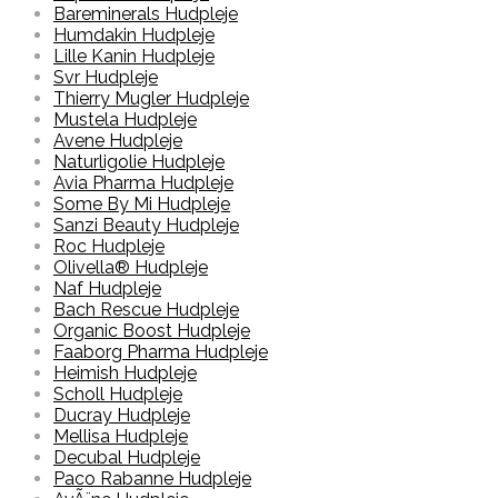
Bareminerals Hudpleje
Humdakin Hudpleje
Lille Kanin Hudpleje
Svr Hudpleje
Thierry Mugler Hudpleje
Mustela Hudpleje
Avene Hudpleje
Naturligolie Hudpleje
Avia Pharma Hudpleje
Some By Mi Hudpleje
Sanzi Beauty Hudpleje
Roc Hudpleje
Olivella® Hudpleje
Naf Hudpleje
Bach Rescue Hudpleje
Organic Boost Hudpleje
Faaborg Pharma Hudpleje
Heimish Hudpleje
Scholl Hudpleje
Ducray Hudpleje
Mellisa Hudpleje
Decubal Hudpleje
Paco Rabanne Hudpleje