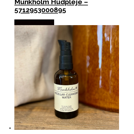
Munkholm Hudpleje –
5712953000895
Købes hos Pindhus