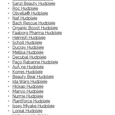
Sanzi Beauty Hudpleje
Roc Hudpleje
Olivella® Hudpleje
Naf Hudpleje
Bach Rescue Hudpleje
Organic Boost Hudpleje
Faaborg Pharma Hudpleje
Heimish Hudpleje
Scholl Hudpleje
Ducray Hudpleje
Mellisa Hudpleje
Decubal Hudpleje
Paco Rabanne Hudpleje
AvÃ¨ne Hudpleje
Korres Hudpleje
Beauty Bear Hudpleje
Ida Warg Hudpleje
Hickap Hudpleje
Manyo Hudpleje
Nurme Hudpleje
Plantforce Hudpleje
Issey Miyake Hudpleje
Loreal Hudpleje