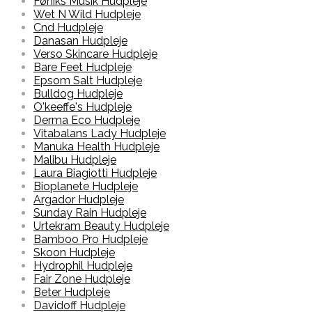
Føniks Musik Hudpleje
Wet N Wild Hudpleje
Cnd Hudpleje
Danasan Hudpleje
Verso Skincare Hudpleje
Bare Feet Hudpleje
Epsom Salt Hudpleje
Bulldog Hudpleje
O'keeffe's Hudpleje
Derma Eco Hudpleje
Vitabalans Lady Hudpleje
Manuka Health Hudpleje
Malibu Hudpleje
Laura Biagiotti Hudpleje
Bioplanete Hudpleje
Argador Hudpleje
Sunday Rain Hudpleje
Urtekram Beauty Hudpleje
Bamboo Pro Hudpleje
Skoon Hudpleje
Hydrophil Hudpleje
Fair Zone Hudpleje
Beter Hudpleje
Davidoff Hudpleje