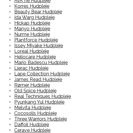
AvÃ¨ne Hudpleje
Korres Hudpleje
Beauty Bear Hudpleje
Ida Warg Hudpleje
Hickap Hudpleje
Manyo Hudpleje
Nurme Hudpleje
Plantforce Hudpleje
Issey Miyake Hudpleje
Loreal Hudpleje
Heliocare Hudpleje
Mario Badescu Hudpleje
Lierac Hudpleje
Lape Collection Hudpleje
James Read Hudpleje
Rømer Hudpleje
Old Spice Hudpleje
Real Techniques Hudpleje
Pyunkang Yul Hudpleje
Melvita Hudpleje
Cocosolis Hudpleje
Three Warriors Hudpleje
Daffoil Hudpleje
Cerave Hudpleje