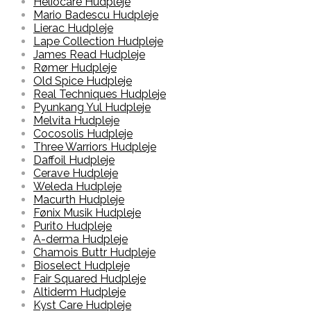
Heliocare Hudpleje
Mario Badescu Hudpleje
Lierac Hudpleje
Lape Collection Hudpleje
James Read Hudpleje
Rømer Hudpleje
Old Spice Hudpleje
Real Techniques Hudpleje
Pyunkang Yul Hudpleje
Melvita Hudpleje
Cocosolis Hudpleje
Three Warriors Hudpleje
Daffoil Hudpleje
Cerave Hudpleje
Weleda Hudpleje
Macurth Hudpleje
Fønix Musik Hudpleje
Purito Hudpleje
A-derma Hudpleje
Chamois Buttr Hudpleje
Bioselect Hudpleje
Fair Squared Hudpleje
Altiderm Hudpleje
Kyst Care Hudpleje