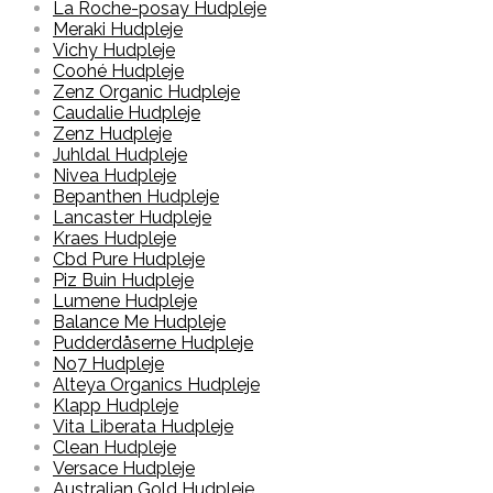
La Roche-posay Hudpleje
Meraki Hudpleje
Vichy Hudpleje
Coohé Hudpleje
Zenz Organic Hudpleje
Caudalie Hudpleje
Zenz Hudpleje
Juhldal Hudpleje
Nivea Hudpleje
Bepanthen Hudpleje
Lancaster Hudpleje
Kraes Hudpleje
Cbd Pure Hudpleje
Piz Buin Hudpleje
Lumene Hudpleje
Balance Me Hudpleje
Pudderdåserne Hudpleje
No7 Hudpleje
Alteya Organics Hudpleje
Klapp Hudpleje
Vita Liberata Hudpleje
Clean Hudpleje
Versace Hudpleje
Australian Gold Hudpleje