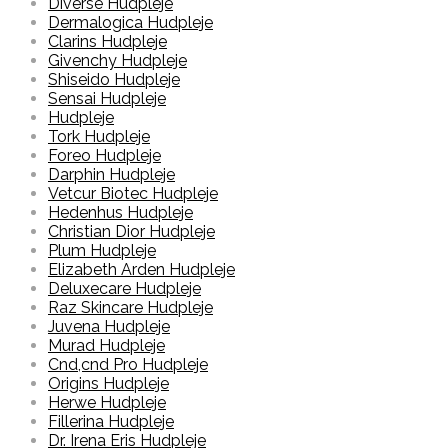
Diverse Hudpleje
Dermalogica Hudpleje
Clarins Hudpleje
Givenchy Hudpleje
Shiseido Hudpleje
Sensai Hudpleje
Hudpleje
Tork Hudpleje
Foreo Hudpleje
Darphin Hudpleje
Vetcur Biotec Hudpleje
Hedenhus Hudpleje
Christian Dior Hudpleje
Plum Hudpleje
Elizabeth Arden Hudpleje
Deluxecare Hudpleje
Raz Skincare Hudpleje
Juvena Hudpleje
Murad Hudpleje
Cnd,cnd Pro Hudpleje
Origins Hudpleje
Herwe Hudpleje
Fillerina Hudpleje
Dr. Irena Eris Hudpleje