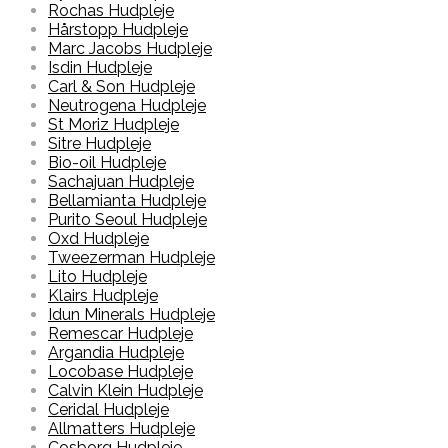
Rochas Hudpleje
Hårstopp Hudpleje
Marc Jacobs Hudpleje
Isdin Hudpleje
Carl & Son Hudpleje
Neutrogena Hudpleje
St Moriz Hudpleje
Sitre Hudpleje
Bio-oil Hudpleje
Sachajuan Hudpleje
Bellamianta Hudpleje
Purito Seoul Hudpleje
Oxd Hudpleje
Tweezerman Hudpleje
Lito Hudpleje
Klairs Hudpleje
Idun Minerals Hudpleje
Remescar Hudpleje
Argandia Hudpleje
Locobase Hudpleje
Calvin Klein Hudpleje
Ceridal Hudpleje
Allmatters Hudpleje
Cosborg Hudpleje