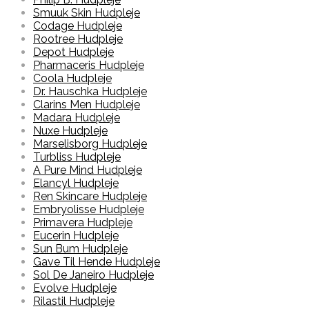
Smuuk Skin Hudpleje
Codage Hudpleje
Rootree Hudpleje
Depot Hudpleje
Pharmaceris Hudpleje
Coola Hudpleje
Dr. Hauschka Hudpleje
Clarins Men Hudpleje
Madara Hudpleje
Nuxe Hudpleje
Marselisborg Hudpleje
Turbliss Hudpleje
A Pure Mind Hudpleje
Elancyl Hudpleje
Ren Skincare Hudpleje
Embryolisse Hudpleje
Primavera Hudpleje
Eucerin Hudpleje
Sun Bum Hudpleje
Gave Til Hende Hudpleje
Sol De Janeiro Hudpleje
Evolve Hudpleje
Rilastil Hudpleje