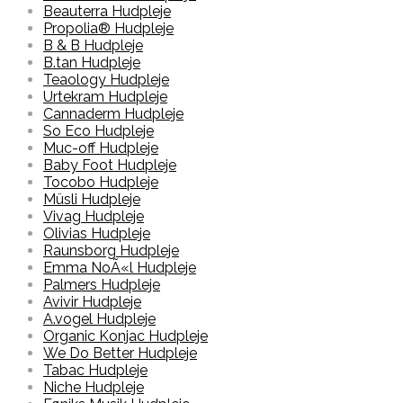
Beauterra Hudpleje
Propolia® Hudpleje
B & B Hudpleje
B.tan Hudpleje
Teaology Hudpleje
Urtekram Hudpleje
Cannaderm Hudpleje
So Eco Hudpleje
Muc-off Hudpleje
Baby Foot Hudpleje
Tocobo Hudpleje
Müsli Hudpleje
Vivag Hudpleje
Olivias Hudpleje
Raunsborg Hudpleje
Emma NoÃ«l Hudpleje
Palmers Hudpleje
Avivir Hudpleje
A.vogel Hudpleje
Organic Konjac Hudpleje
We Do Better Hudpleje
Tabac Hudpleje
Niche Hudpleje