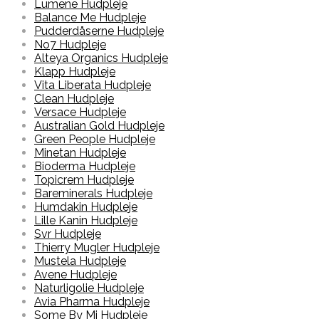
Lumene Hudpleje
Balance Me Hudpleje
Pudderdåserne Hudpleje
No7 Hudpleje
Alteya Organics Hudpleje
Klapp Hudpleje
Vita Liberata Hudpleje
Clean Hudpleje
Versace Hudpleje
Australian Gold Hudpleje
Green People Hudpleje
Minetan Hudpleje
Bioderma Hudpleje
Topicrem Hudpleje
Bareminerals Hudpleje
Humdakin Hudpleje
Lille Kanin Hudpleje
Svr Hudpleje
Thierry Mugler Hudpleje
Mustela Hudpleje
Avene Hudpleje
Naturligolie Hudpleje
Avia Pharma Hudpleje
Some By Mi Hudpleje