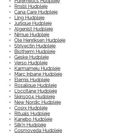
Puremetics Hudpleje
Rnsbl Hudpleje
Cana Care Hudpleje
Ling Hudpleje
Jurlique Hudpleje
Algenist Hudpleje
Nimue Hudpleje
Ole Henriksen Hudpleje
Strivectin Hudpleje
Biotherm Hudpleje
Geske Hudpleje
Verso Hudpleje
Karmameju Hudpleje
Marc Inbane Hudpleje
Elemis Hudpleje
Rosalique Hudpleje
L'occitane Hudpleje
Skin1004 Hudpleje
New Nordic Hudpleje
Cosrx Hudpleje
Rituals Hudpleje
Kanebo Hudpleje
Silk'n Hudpleje
Cosmoveda Hudpleje