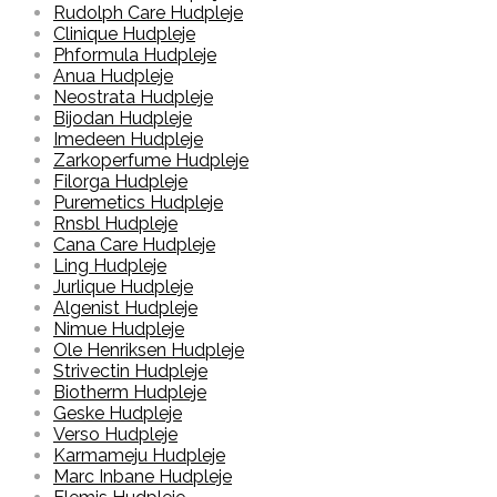
Rudolph Care Hudpleje
Clinique Hudpleje
Phformula Hudpleje
Anua Hudpleje
Neostrata Hudpleje
Bijodan Hudpleje
Imedeen Hudpleje
Zarkoperfume Hudpleje
Filorga Hudpleje
Puremetics Hudpleje
Rnsbl Hudpleje
Cana Care Hudpleje
Ling Hudpleje
Jurlique Hudpleje
Algenist Hudpleje
Nimue Hudpleje
Ole Henriksen Hudpleje
Strivectin Hudpleje
Biotherm Hudpleje
Geske Hudpleje
Verso Hudpleje
Karmameju Hudpleje
Marc Inbane Hudpleje