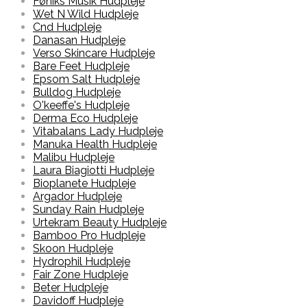
Føniks Musik Hudpleje
Wet N Wild Hudpleje
Cnd Hudpleje
Danasan Hudpleje
Verso Skincare Hudpleje
Bare Feet Hudpleje
Epsom Salt Hudpleje
Bulldog Hudpleje
O'keeffe's Hudpleje
Derma Eco Hudpleje
Vitabalans Lady Hudpleje
Manuka Health Hudpleje
Malibu Hudpleje
Laura Biagiotti Hudpleje
Bioplanete Hudpleje
Argador Hudpleje
Sunday Rain Hudpleje
Urtekram Beauty Hudpleje
Bamboo Pro Hudpleje
Skoon Hudpleje
Hydrophil Hudpleje
Fair Zone Hudpleje
Beter Hudpleje
Davidoff Hudpleje