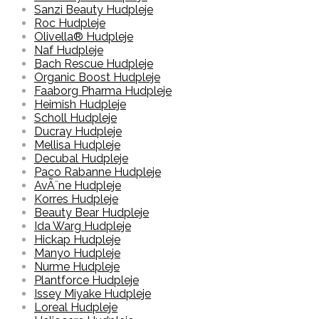
Sanzi Beauty Hudpleje
Roc Hudpleje
Olivella® Hudpleje
Naf Hudpleje
Bach Rescue Hudpleje
Organic Boost Hudpleje
Faaborg Pharma Hudpleje
Heimish Hudpleje
Scholl Hudpleje
Ducray Hudpleje
Mellisa Hudpleje
Decubal Hudpleje
Paco Rabanne Hudpleje
AvÃ¨ne Hudpleje
Korres Hudpleje
Beauty Bear Hudpleje
Ida Warg Hudpleje
Hickap Hudpleje
Manyo Hudpleje
Nurme Hudpleje
Plantforce Hudpleje
Issey Miyake Hudpleje
Loreal Hudpleje