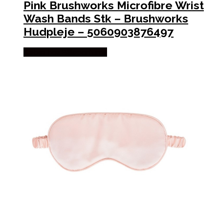
Pink Brushworks Microfibre Wrist
Wash Bands Stk – Brushworks
Hudpleje – 5060903876497
Købes hos Billigparfume