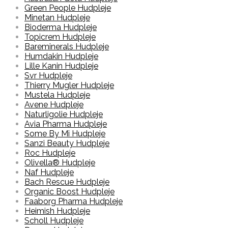
Green People Hudpleje
Minetan Hudpleje
Bioderma Hudpleje
Topicrem Hudpleje
Bareminerals Hudpleje
Humdakin Hudpleje
Lille Kanin Hudpleje
Svr Hudpleje
Thierry Mugler Hudpleje
Mustela Hudpleje
Avene Hudpleje
Naturligolie Hudpleje
Avia Pharma Hudpleje
Some By Mi Hudpleje
Sanzi Beauty Hudpleje
Roc Hudpleje
Olivella® Hudpleje
Naf Hudpleje
Bach Rescue Hudpleje
Organic Boost Hudpleje
Faaborg Pharma Hudpleje
Heimish Hudpleje
Scholl Hudpleje