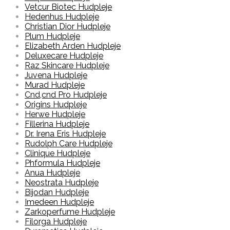
Vetcur Biotec Hudpleje
Hedenhus Hudpleje
Christian Dior Hudpleje
Plum Hudpleje
Elizabeth Arden Hudpleje
Deluxecare Hudpleje
Raz Skincare Hudpleje
Juvena Hudpleje
Murad Hudpleje
Cnd,cnd Pro Hudpleje
Origins Hudpleje
Herwe Hudpleje
Fillerina Hudpleje
Dr. Irena Eris Hudpleje
Rudolph Care Hudpleje
Clinique Hudpleje
Phformula Hudpleje
Anua Hudpleje
Neostrata Hudpleje
Bijodan Hudpleje
Imedeen Hudpleje
Zarkoperfume Hudpleje
Filorga Hudpleje