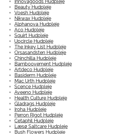
Innovagoods Hudpleje
Beauty Hudpleje
Voesh Hudpleje
Nikwax Hudpleje
Alphanova Hudpleje
Aco Hudpleje
Squirt Hudpleje
Upcircle Hudpleje
The Inkey List Hudpleje
Orsasandsten Hudpleje
Chinchilla Hudpleje
Bamboovement Hudpleje
Artdeco Hudpleje
Basiderm Hudpleje
Mac Urth Hudpleje
Scence Hudpleje
Aveeno Hudpleje
Health Culture Hudpleje
Gladrags Hudpleje
Iroha Hudpleje
Perron Rigot Hudpleje
Cetaphil Hudpleje
Læsø Saltcare Hudpleje
Bush Flowers Hudpleje