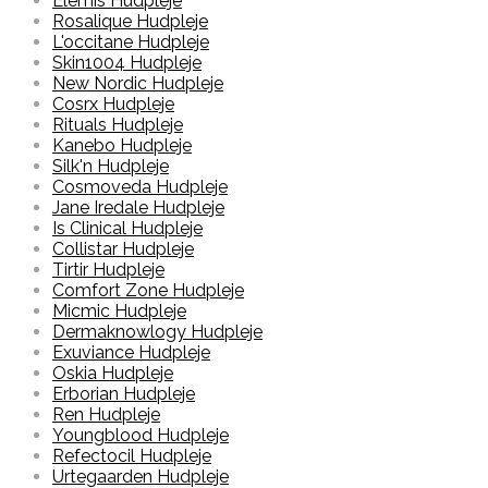
Elemis Hudpleje
Rosalique Hudpleje
L'occitane Hudpleje
Skin1004 Hudpleje
New Nordic Hudpleje
Cosrx Hudpleje
Rituals Hudpleje
Kanebo Hudpleje
Silk'n Hudpleje
Cosmoveda Hudpleje
Jane Iredale Hudpleje
Is Clinical Hudpleje
Collistar Hudpleje
Tirtir Hudpleje
Comfort Zone Hudpleje
Micmic Hudpleje
Dermaknowlogy Hudpleje
Exuviance Hudpleje
Oskia Hudpleje
Erborian Hudpleje
Ren Hudpleje
Youngblood Hudpleje
Refectocil Hudpleje
Urtegaarden Hudpleje