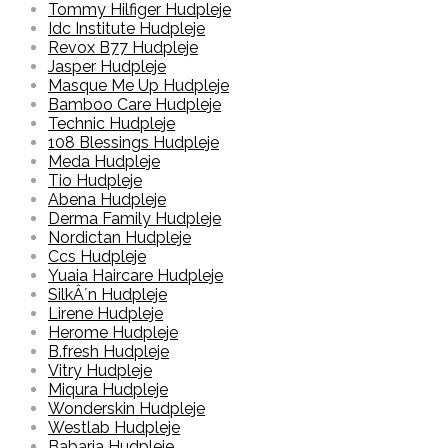
Tommy Hilfiger Hudpleje
Idc Institute Hudpleje
Revox B77 Hudpleje
Jasper Hudpleje
Masque Me Up Hudpleje
Bamboo Care Hudpleje
Technic Hudpleje
108 Blessings Hudpleje
Meda Hudpleje
Tio Hudpleje
Abena Hudpleje
Derma Family Hudpleje
Nordictan Hudpleje
Ccs Hudpleje
Yuaia Haircare Hudpleje
SilkÂ´n Hudpleje
Lirene Hudpleje
Herome Hudpleje
B.fresh Hudpleje
Vitry Hudpleje
Miqura Hudpleje
Wonderskin Hudpleje
Westlab Hudpleje
Babaria Hudpleje