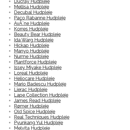
Ducray Hudpleje
Mellisa Hudpleje
Decubal Hudpleje
Paco Rabanne Hudpleje
AvÃ¨ne Hudpleje
Korres Hudpleje
Beauty Bear Hudpleje
Ida Warg Hudpleje
Hickap Hudpleje
Manyo Hudpleje
Nurme Hudpleje
Plantforce Hudpleje
Issey Miyake Hudpleje
Loreal Hudpleje
Heliocare Hudpleje
Mario Badescu Hudpleje
Lierac Hudpleje
Lape Collection Hudpleje
James Read Hudpleje
Rømer Hudpleje
Old Spice Hudpleje
Real Techniques Hudpleje
Pyunkang Yul Hudpleje
Melvita Hudpleje