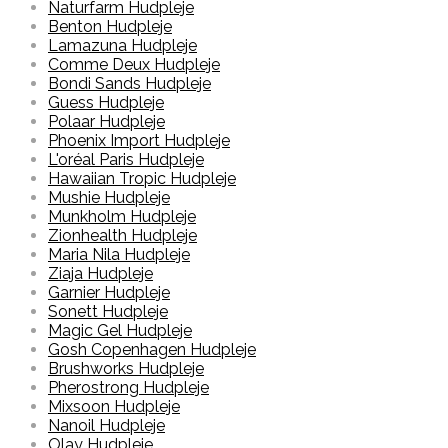
Naturfarm Hudpleje
Benton Hudpleje
Lamazuna Hudpleje
Comme Deux Hudpleje
Bondi Sands Hudpleje
Guess Hudpleje
Polaar Hudpleje
Phoenix Import Hudpleje
L'oréal Paris Hudpleje
Hawaiian Tropic Hudpleje
Mushie Hudpleje
Munkholm Hudpleje
Zionhealth Hudpleje
Maria Nila Hudpleje
Ziaja Hudpleje
Garnier Hudpleje
Sonett Hudpleje
Magic Gel Hudpleje
Gosh Copenhagen Hudpleje
Brushworks Hudpleje
Pherostrong Hudpleje
Mixsoon Hudpleje
Nanoil Hudpleje
Olay Hudpleje