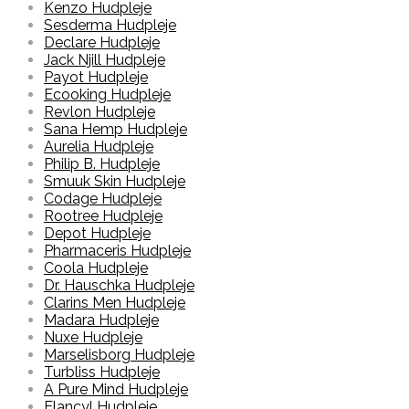
Kenzo Hudpleje
Sesderma Hudpleje
Declare Hudpleje
Jack Njill Hudpleje
Payot Hudpleje
Ecooking Hudpleje
Revlon Hudpleje
Sana Hemp Hudpleje
Aurelia Hudpleje
Philip B. Hudpleje
Smuuk Skin Hudpleje
Codage Hudpleje
Rootree Hudpleje
Depot Hudpleje
Pharmaceris Hudpleje
Coola Hudpleje
Dr. Hauschka Hudpleje
Clarins Men Hudpleje
Madara Hudpleje
Nuxe Hudpleje
Marselisborg Hudpleje
Turbliss Hudpleje
A Pure Mind Hudpleje
Elancyl Hudpleje