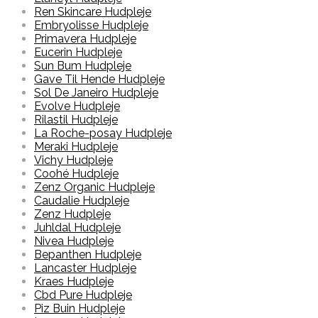
Ren Skincare Hudpleje
Embryolisse Hudpleje
Primavera Hudpleje
Eucerin Hudpleje
Sun Bum Hudpleje
Gave Til Hende Hudpleje
Sol De Janeiro Hudpleje
Evolve Hudpleje
Rilastil Hudpleje
La Roche-posay Hudpleje
Meraki Hudpleje
Vichy Hudpleje
Coohé Hudpleje
Zenz Organic Hudpleje
Caudalie Hudpleje
Zenz Hudpleje
Juhldal Hudpleje
Nivea Hudpleje
Bepanthen Hudpleje
Lancaster Hudpleje
Kraes Hudpleje
Cbd Pure Hudpleje
Piz Buin Hudpleje