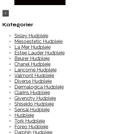
Købes hos Billigparfume
×
Kategorier
Sisley Hudpleje
Mesoestetic Hudpleje
La Mer Hudpleje
Estee Lauder Hudpleje
Beurer Hudpleje
Chanel Hudpleje
Lancome Hudpleje
Valmont Hudpleje
Diverse Hudpleje
Dermalogica Hudpleje
Clarins Hudpleje
Givenchy Hudpleje
Shiseido Hudpleje
Sensai Hudpleje
Hudpleje
Tork Hudpleje
Foreo Hudpleje
Darphin Hudpleje