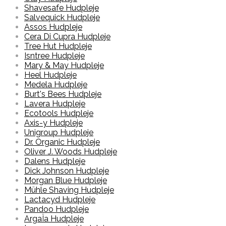
Shavesafe Hudpleje
Salvequick Hudpleje
Assos Hudpleje
Cera Di Cupra Hudpleje
Tree Hut Hudpleje
Isntree Hudpleje
Mary & May Hudpleje
Heel Hudpleje
Medela Hudpleje
Burt's Bees Hudpleje
Lavera Hudpleje
Ecotools Hudpleje
Axis-y Hudpleje
Unigroup Hudpleje
Dr. Organic Hudpleje
Oliver J. Woods Hudpleje
Dalens Hudpleje
Dick Johnson Hudpleje
Morgan Blue Hudpleje
Mühle Shaving Hudpleje
Lactacyd Hudpleje
Pandoo Hudpleje
ArgaÏa Hudpleje