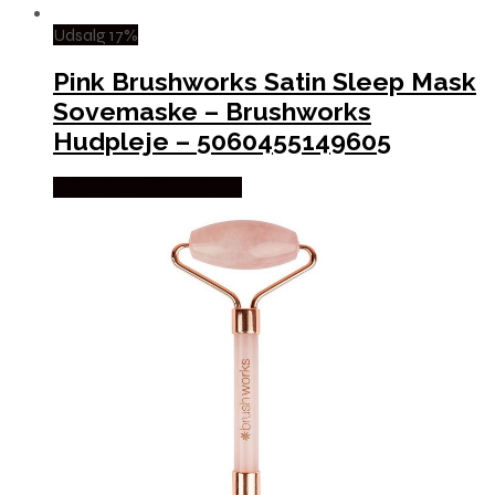
Udsalg 17%
Pink Brushworks Satin Sleep Mask
Sovemaske – Brushworks
Hudpleje – 5060455149605
Købes hos Billigparfume