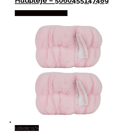
Hudpleje – 5060455147489
Købes hos Billigparfume
Udsalg 15%