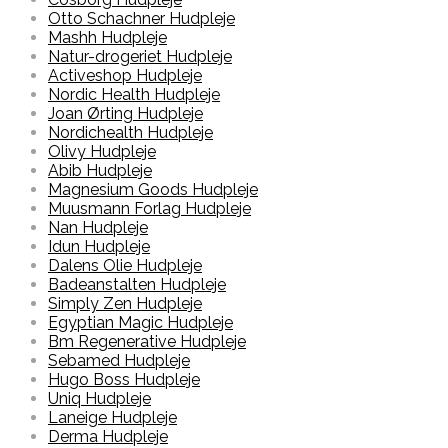
Otto Schachner Hudpleje
Mashh Hudpleje
Natur-drogeriet Hudpleje
Activeshop Hudpleje
Nordic Health Hudpleje
Joan Ørting Hudpleje
Nordichealth Hudpleje
Olivy Hudpleje
Abib Hudpleje
Magnesium Goods Hudpleje
Muusmann Forlag Hudpleje
Nan Hudpleje
Idun Hudpleje
Dalens Olie Hudpleje
Badeanstalten Hudpleje
Simply Zen Hudpleje
Egyptian Magic Hudpleje
Bm Regenerative Hudpleje
Sebamed Hudpleje
Hugo Boss Hudpleje
Uniq Hudpleje
Laneige Hudpleje
Derma Hudpleje