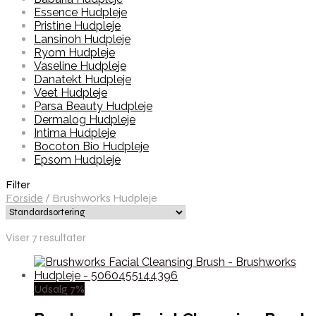
Essence Hudpleje
Pristine Hudpleje
Lansinoh Hudpleje
Ryom Hudpleje
Vaseline Hudpleje
Danatekt Hudpleje
Veet Hudpleje
Parsa Beauty Hudpleje
Dermalog Hudpleje
Intima Hudpleje
Bocoton Bio Hudpleje
Epsom Hudpleje
Filter
Forside
/
Brushworks Hudpleje
Viser 7 resultater
Udsalg 7%