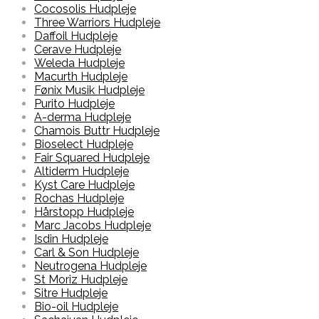
Cocosolis Hudpleje
Three Warriors Hudpleje
Daffoil Hudpleje
Cerave Hudpleje
Weleda Hudpleje
Macurth Hudpleje
Fønix Musik Hudpleje
Purito Hudpleje
A-derma Hudpleje
Chamois Buttr Hudpleje
Bioselect Hudpleje
Fair Squared Hudpleje
Altiderm Hudpleje
Kyst Care Hudpleje
Rochas Hudpleje
Hårstopp Hudpleje
Marc Jacobs Hudpleje
Isdin Hudpleje
Carl & Son Hudpleje
Neutrogena Hudpleje
St Moriz Hudpleje
Sitre Hudpleje
Bio-oil Hudpleje