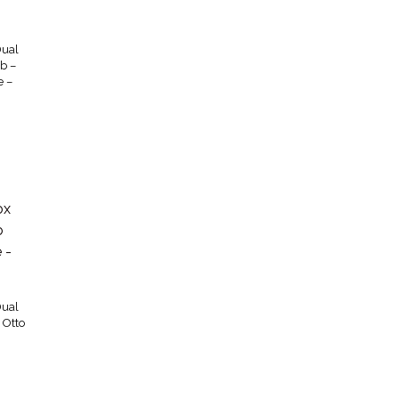
Dual
rb –
e –
Dual
 Otto