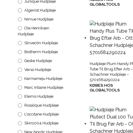
Jurlique Hudpleje
GLOBALTOOLS
Algenist Hudpleje
Nimue Hudpleje
Ole Henriksen
Hudpleje
Strivectin Hudpleje
Biotherm Hudpleje
Geske Hudpleje
Hudpleje Plum Handy P
Tube Til Brug Efter Arb –
Verso Hudpleje
Schachner Hudpleje –
Karmameju Hudpleje
5701684290224
KØBES HOS
Marc Inbane Hudpleje
GLOBALTOOLS
Elemis Hudpleje
Rosalique Hudpleje
L'occitane Hudpleje
Skin1004 Hudpleje
New Nordic Hudpleje