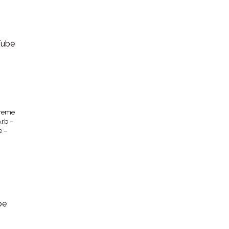
Creme
Arb –
e –