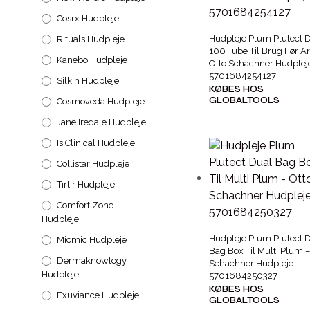
Cosrx Hudpleje
Hudpleje Plum Plutect 
Rituals Hudpleje
100 Tube Til Brug Før A
Kanebo Hudpleje
Otto Schachner Hudplej
5701684254127
Silk'n Hudpleje
KØBES HOS
GLOBALTOOLS
Cosmoveda Hudpleje
Jane Iredale Hudpleje
Is Clinical Hudpleje
Collistar Hudpleje
Tirtir Hudpleje
Comfort Zone
Hudpleje
Hudpleje Plum Plutect 
Micmic Hudpleje
Bag Box Til Multi Plum –
Dermaknowlogy
Schachner Hudpleje –
Hudpleje
5701684250327
KØBES HOS
Exuviance Hudpleje
GLOBALTOOLS