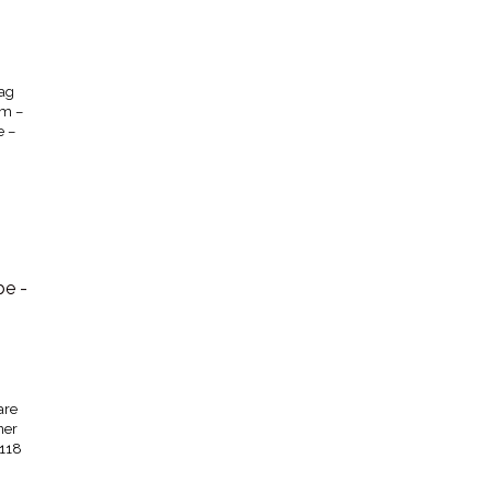
ag
em –
e –
are
ner
118