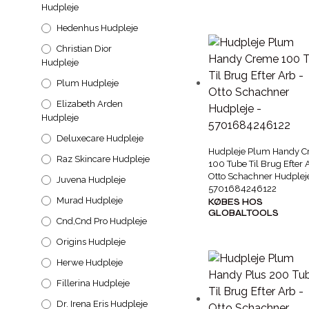
Hudpleje
Hedenhus Hudpleje
Christian Dior
Hudpleje
Plum Hudpleje
Elizabeth Arden
Hudpleje
Deluxecare Hudpleje
Hudpleje Plum Handy 
Raz Skincare Hudpleje
100 Tube Til Brug Efter 
Otto Schachner Hudplej
Juvena Hudpleje
5701684246122
Murad Hudpleje
KØBES HOS
GLOBALTOOLS
Cnd,cnd Pro Hudpleje
Origins Hudpleje
Herwe Hudpleje
Fillerina Hudpleje
Dr. Irena Eris Hudpleje