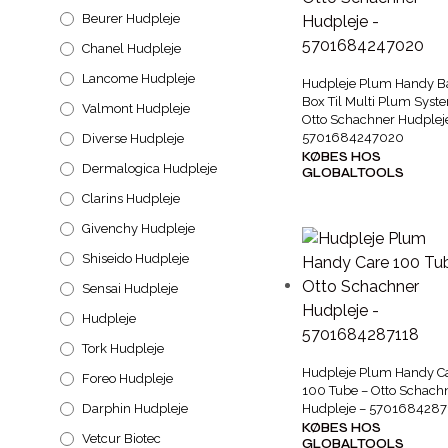
Beurer Hudpleje
Chanel Hudpleje
Lancome Hudpleje
Hudpleje Plum Handy B
Box Til Multi Plum Syst
Valmont Hudpleje
Otto Schachner Hudplej
5701684247020
Diverse Hudpleje
KØBES HOS
Dermalogica Hudpleje
GLOBALTOOLS
Clarins Hudpleje
Givenchy Hudpleje
Shiseido Hudpleje
Sensai Hudpleje
Hudpleje
Tork Hudpleje
Hudpleje Plum Handy C
Foreo Hudpleje
100 Tube – Otto Schach
Darphin Hudpleje
Hudpleje – 5701684287
KØBES HOS
Vetcur Biotec
GLOBALTOOLS