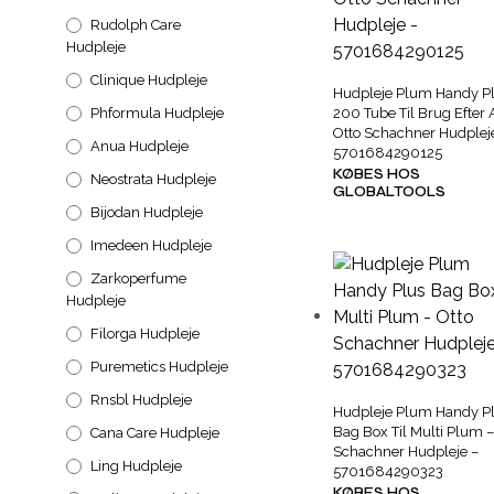
Rudolph Care
Hudpleje
Clinique Hudpleje
Hudpleje Plum Handy P
Phformula Hudpleje
200 Tube Til Brug Efter 
Otto Schachner Hudplej
Anua Hudpleje
5701684290125
KØBES HOS
Neostrata Hudpleje
GLOBALTOOLS
Bijodan Hudpleje
Imedeen Hudpleje
Zarkoperfume
Hudpleje
Filorga Hudpleje
Puremetics Hudpleje
Rnsbl Hudpleje
Hudpleje Plum Handy P
Bag Box Til Multi Plum –
Cana Care Hudpleje
Schachner Hudpleje –
Ling Hudpleje
5701684290323
KØBES HOS