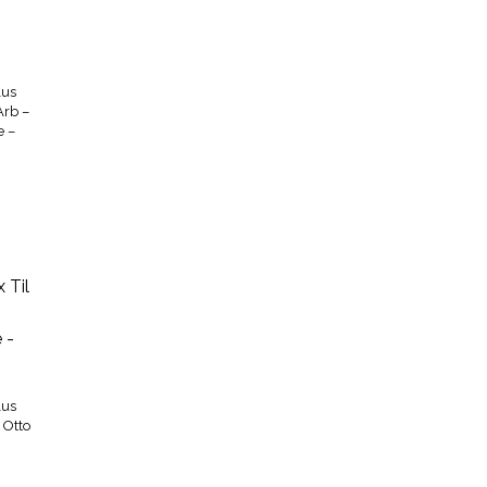
lus
Arb –
e –
lus
 Otto