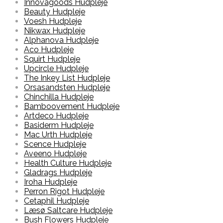
Innovagoods Hudpleje
Beauty Hudpleje
Voesh Hudpleje
Nikwax Hudpleje
Alphanova Hudpleje
Aco Hudpleje
Squirt Hudpleje
Upcircle Hudpleje
The Inkey List Hudpleje
Orsasandsten Hudpleje
Chinchilla Hudpleje
Bamboovement Hudpleje
Artdeco Hudpleje
Basiderm Hudpleje
Mac Urth Hudpleje
Scence Hudpleje
Aveeno Hudpleje
Health Culture Hudpleje
Gladrags Hudpleje
Iroha Hudpleje
Perron Rigot Hudpleje
Cetaphil Hudpleje
Læsø Saltcare Hudpleje
Bush Flowers Hudpleje