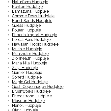
Naturfarm Hudpleje
Benton Hudpleje
Lamazuna Hudpleje
Comme Deux Hudpleje
Bondi Sands Hudpleje
Guess Hudpleje
Polaar Hudpleje
Phoenix Import Hudpleje
L'oréal Paris Hudpleje
Hawaiian Tropic Hudpleje
Mushie Hudpleje
Munkholm Hudpleje
Zionhealth Hudpleje
Maria Nila Hudpleje
Ziaja Hudpleje
Garnier Hudpleje
Sonett Hudpleje
Magic Gel Hudpleje
Gosh Copenhagen Hudpleje
Brushworks Hudpleje
Pherostrong Hudpleje
Mixsoon Hudpleje
Nanoil Hudpleje
Olay Hudpleje