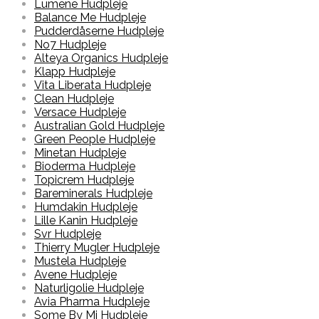
Lumene Hudpleje
Balance Me Hudpleje
Pudderdåserne Hudpleje
No7 Hudpleje
Alteya Organics Hudpleje
Klapp Hudpleje
Vita Liberata Hudpleje
Clean Hudpleje
Versace Hudpleje
Australian Gold Hudpleje
Green People Hudpleje
Minetan Hudpleje
Bioderma Hudpleje
Topicrem Hudpleje
Bareminerals Hudpleje
Humdakin Hudpleje
Lille Kanin Hudpleje
Svr Hudpleje
Thierry Mugler Hudpleje
Mustela Hudpleje
Avene Hudpleje
Naturligolie Hudpleje
Avia Pharma Hudpleje
Some By Mi Hudpleje