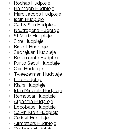
Rochas Hudpleje
Hårstopp Hudpleje
Marc Jacobs Hudpleje
Isdin Hudpleje
Carl & Son Hudpleje
Neutrogena Hudpleje
St Moriz Hudpleje
Sitre Hudpleje
Bio-oil Hudpleje
Sachajuan Hudpleje
Bellamianta Hudpleje
Purito Seoul Hudpleje
Oxd Hudpleje
Tweezerman Hudpleje
Lito Hudpleje
Klairs Hudpleje
Idun Minerals Hudpleje
Remescar Hudpleje
Argandia Hudpleje
Locobase Hudpleje
Calvin Klein Hudpleje
Ceridal Hudpleje
Allmatters Hudpleje
Cosborg Hudpleje