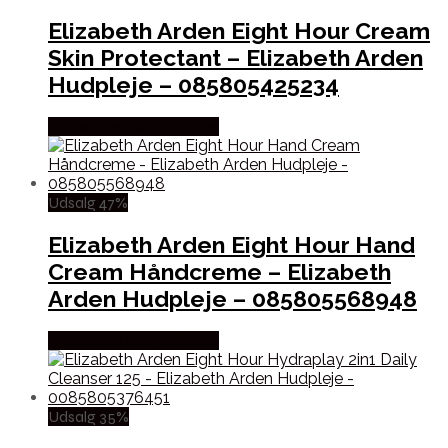
Elizabeth Arden Eight Hour Cream
Skin Protectant – Elizabeth Arden
Hudpleje – 085805425234
Købes hos Billigparfume
Udsalg 47%
Elizabeth Arden Eight Hour Hand
Cream Håndcreme – Elizabeth
Arden Hudpleje – 085805568948
Købes hos Billigparfume
Udsalg 35%