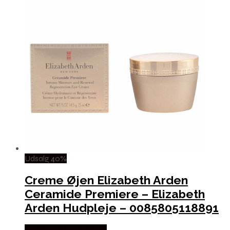
Udsalg 40%
Creme Øjen Elizabeth Arden
Ceramide Premiere – Elizabeth
Arden Hudpleje – 0085805118891
Købes hos Boligcenter