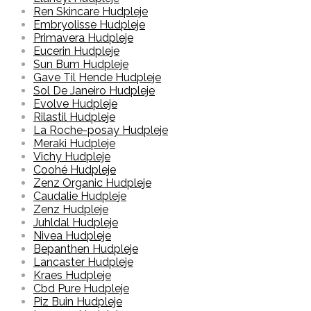
Ren Skincare Hudpleje
Embryolisse Hudpleje
Primavera Hudpleje
Eucerin Hudpleje
Sun Bum Hudpleje
Gave Til Hende Hudpleje
Sol De Janeiro Hudpleje
Evolve Hudpleje
Rilastil Hudpleje
La Roche-posay Hudpleje
Meraki Hudpleje
Vichy Hudpleje
Coohé Hudpleje
Zenz Organic Hudpleje
Caudalie Hudpleje
Zenz Hudpleje
Juhldal Hudpleje
Nivea Hudpleje
Bepanthen Hudpleje
Lancaster Hudpleje
Kraes Hudpleje
Cbd Pure Hudpleje
Piz Buin Hudpleje