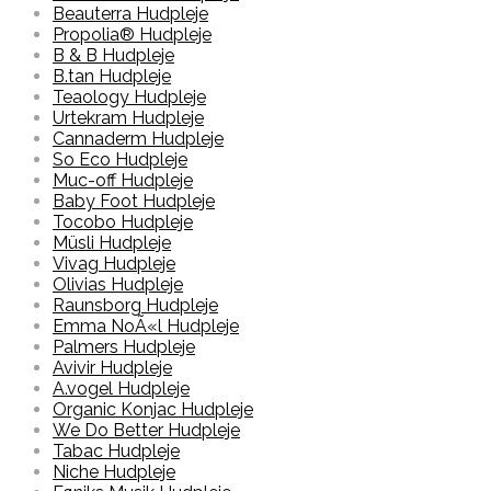
Beauterra Hudpleje
Propolia® Hudpleje
B & B Hudpleje
B.tan Hudpleje
Teaology Hudpleje
Urtekram Hudpleje
Cannaderm Hudpleje
So Eco Hudpleje
Muc-off Hudpleje
Baby Foot Hudpleje
Tocobo Hudpleje
Müsli Hudpleje
Vivag Hudpleje
Olivias Hudpleje
Raunsborg Hudpleje
Emma NoÃ«l Hudpleje
Palmers Hudpleje
Avivir Hudpleje
A.vogel Hudpleje
Organic Konjac Hudpleje
We Do Better Hudpleje
Tabac Hudpleje
Niche Hudpleje