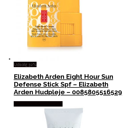
Udsalg 32%
Elizabeth Arden Eight Hour Sun
Defense Stick Spf – Elizabeth
Arden Hudpleje – 0085805516529
Købes hos Billigparfume