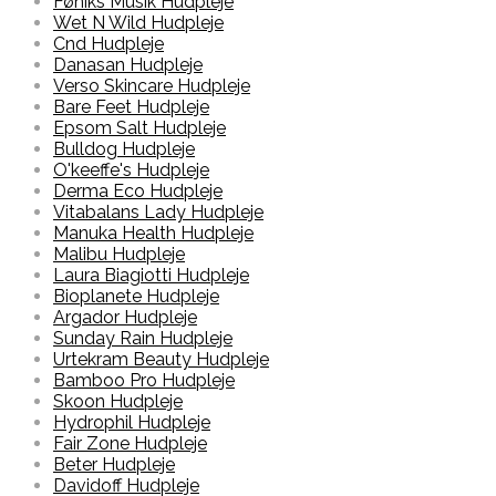
Føniks Musik Hudpleje
Wet N Wild Hudpleje
Cnd Hudpleje
Danasan Hudpleje
Verso Skincare Hudpleje
Bare Feet Hudpleje
Epsom Salt Hudpleje
Bulldog Hudpleje
O'keeffe's Hudpleje
Derma Eco Hudpleje
Vitabalans Lady Hudpleje
Manuka Health Hudpleje
Malibu Hudpleje
Laura Biagiotti Hudpleje
Bioplanete Hudpleje
Argador Hudpleje
Sunday Rain Hudpleje
Urtekram Beauty Hudpleje
Bamboo Pro Hudpleje
Skoon Hudpleje
Hydrophil Hudpleje
Fair Zone Hudpleje
Beter Hudpleje
Davidoff Hudpleje