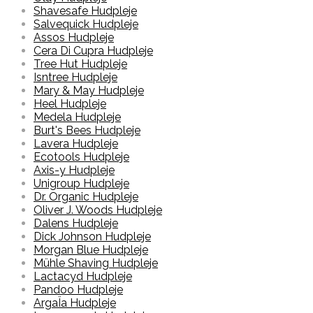
Shavesafe Hudpleje
Salvequick Hudpleje
Assos Hudpleje
Cera Di Cupra Hudpleje
Tree Hut Hudpleje
Isntree Hudpleje
Mary & May Hudpleje
Heel Hudpleje
Medela Hudpleje
Burt's Bees Hudpleje
Lavera Hudpleje
Ecotools Hudpleje
Axis-y Hudpleje
Unigroup Hudpleje
Dr. Organic Hudpleje
Oliver J. Woods Hudpleje
Dalens Hudpleje
Dick Johnson Hudpleje
Morgan Blue Hudpleje
Mühle Shaving Hudpleje
Lactacyd Hudpleje
Pandoo Hudpleje
ArgaÏa Hudpleje