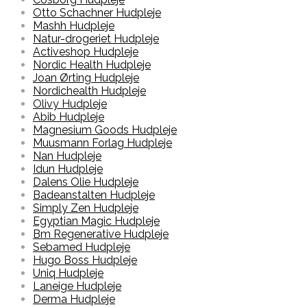
Otto Schachner Hudpleje
Mashh Hudpleje
Natur-drogeriet Hudpleje
Activeshop Hudpleje
Nordic Health Hudpleje
Joan Ørting Hudpleje
Nordichealth Hudpleje
Olivy Hudpleje
Abib Hudpleje
Magnesium Goods Hudpleje
Muusmann Forlag Hudpleje
Nan Hudpleje
Idun Hudpleje
Dalens Olie Hudpleje
Badeanstalten Hudpleje
Simply Zen Hudpleje
Egyptian Magic Hudpleje
Bm Regenerative Hudpleje
Sebamed Hudpleje
Hugo Boss Hudpleje
Uniq Hudpleje
Laneige Hudpleje
Derma Hudpleje