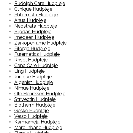
Rudolph Care Hudpleje
Clinique Hudpleje
Phformula Hudpleje
Anua Hudpleje
Neostrata Hudpleje
Bijodan Hudpleje
Imedeen Hudpleje
Zarkoperfume Hudpleje
Filorga Hudpleje
Puremetics Hudpleje
Rnsbl Hudpleje
Cana Care Hudpleje
Ling Hudpleje
Jurlique Hudpleje
Algenist Hudpleje
Nimue Hudpleje
Ole Henriksen Hudpleje
Strivectin Hudpleje
Biotherm Hudpleje
Geske Hudpleje
Verso Hudpleje
Karmameju Hudpleje
Marc Inbane Hudpleje