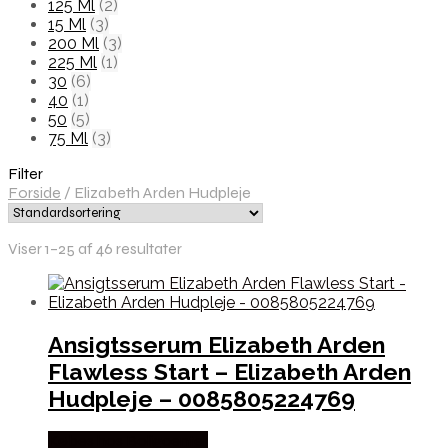
125 Ml
(2)
15 Ml
(3)
200 Ml
(3)
225 Ml
(1)
30
(6)
40
(1)
50
(5)
75 Ml
(3)
Filter
Forside
/
Elizabeth Arden Hudpleje
Viser 1–25 af 46 resultater
Ansigtsserum Elizabeth Arden
Flawless Start – Elizabeth Arden
Hudpleje – 0085805224769
Købes hos Boligcenter