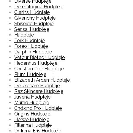
Diverse Hudpleje
Dermalogica Hudpleje
Clarins Hudpleje
Givenchy Hudpleje
Shiseido Hudpleje
Sensai Hudpleje
Hudpleje
Tork Hudpleje
Foreo Hudpleje
Darphin Hudpleje
Vetcur Biotec Hudpleje
Hedenhus Hudpleje
Christian Dior Hudpleje
Plum Hudpleje
Elizabeth Arden Hudpleje
Deluxecare Hudpleje
Raz Skincare Hudpleje
Juvena Hudpleje
Murad Hudpleje
Cnd,cnd Pro Hudpleje
Origins Hudpleje
Herwe Hudpleje
Fillerina Hudpleje
Dr. Irena Eris Hudpleje