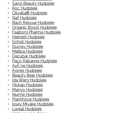
Sanzi Beauty Hudpleje
Roc Hudpleje
Olivella® Hudpleje
Naf Hudpleje
Bach Rescue Hudpleje
Organic Boost Hudpleje
Faaborg Pharma Hudpleje
Heimish Hudpleje
Scholl Hudpleje
Ducray Hudpleje
Mellisa Hudpleje
Decubal Hudpleje
Paco Rabanne Hudpleje
AvÃ¨ne Hudpleje
Korres Hudpleje
Beauty Bear Hudpleje
Ida Warg Hudpleje
Hickap Hudpleje
Manyo Hudpleje
Nurme Hudpleje
Plantforce Hudpleje
Issey Miyake Hudpleje
Loreal Hudpleje