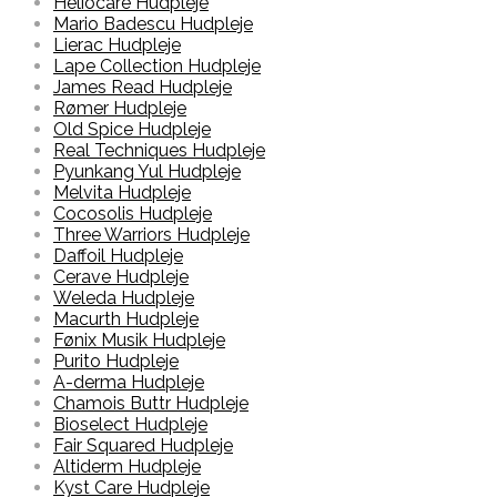
Heliocare Hudpleje
Mario Badescu Hudpleje
Lierac Hudpleje
Lape Collection Hudpleje
James Read Hudpleje
Rømer Hudpleje
Old Spice Hudpleje
Real Techniques Hudpleje
Pyunkang Yul Hudpleje
Melvita Hudpleje
Cocosolis Hudpleje
Three Warriors Hudpleje
Daffoil Hudpleje
Cerave Hudpleje
Weleda Hudpleje
Macurth Hudpleje
Fønix Musik Hudpleje
Purito Hudpleje
A-derma Hudpleje
Chamois Buttr Hudpleje
Bioselect Hudpleje
Fair Squared Hudpleje
Altiderm Hudpleje
Kyst Care Hudpleje