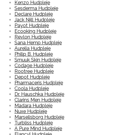
Kenzo Hudpleje
Sesderma Hudpleje
Declare Hudpleje
Jack Njill Hudpleje
Payot Hudpleje
Ecooking Hudpleje
Revlon Hudpleje
Sana Hemp Hudpleje
Aurelia Hudpleje
Philip B. Hudpleje
Smuuk Skin Hudpleje
Codage Hudpleje
Rootree Hudpleje
Depot Hudpleje
Pharmaceris Hudpleje
Coola Hudpleje
Dr. Hauschka Hudpleje
Clarins Men Hudpleje
Madara Hudpleje
Nuxe Hudpleje
Marselisborg Hudpleje
Turbliss Hudpleje
A Pure Mind Hudpleje
Elancyl Hudpleje