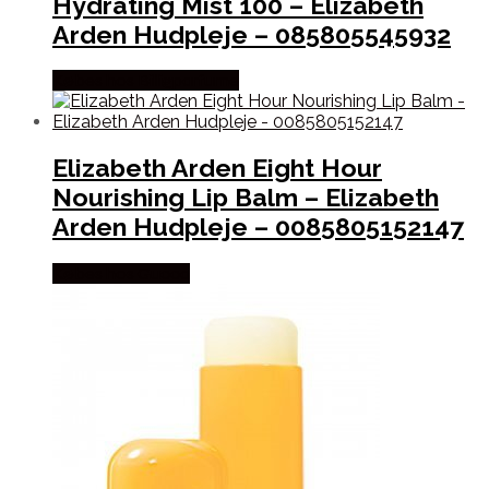
Hydrating Mist 100 – Elizabeth
Arden Hudpleje – 085805545932
Købes hos Billigparfume
Elizabeth Arden Eight Hour
Nourishing Lip Balm – Elizabeth
Arden Hudpleje – 0085805152147
Købes hos Gucca