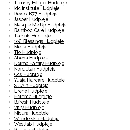
Tommy Hilfiger Hudpleje
Idc Institute Hudpleje
Revox B77 Hudpleje
Jasper Hudpleje
Masque Me Up Hudpleje
Bamboo Care Hudpleje
Technic Hudpleje
108 Blessings Hudpleje
Meda Hudpleje
Tio Hudpleje
Abena Hudpleje
Derma Family Hudpleje
Nordictan Hudpleje
Ccs Hudpleje
Yuaia Haircare Hudpleje
SilkÂ´n Hudpleje
Lirene Hudpleje
Herome Hudpleje
B.fresh Hudpleje
Vitry Hudpleje
Miqura Hudpleje
Wonderskin Hudpleje
Westlab Hudpleje
Babaria Hudpleje