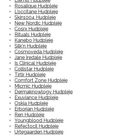
Elemis Hudpleje
Rosalique Hudpleje
L'occitane Hudpleje
Skin1004 Hudpleje
New Nordic Hudpleje
Cosrx Hudpleje
Rituals Hudpleje
Kanebo Hudpleje
Silk'n Hudpleje
Cosmoveda Hudpleje
Jane Iredale Hudpleje
Is Clinical Hudpleje
Collistar Hudpleje
Tirtir Hudpleje
Comfort Zone Hudpleje
Micmic Hudpleje
Dermaknowlogy Hudpleje
Exuviance Hudpleje
Oskia Hudpleje
Erborian Hudpleje
Ren Hudpleje
Youngblood Hudpleje
Refectocil Hudpleje
Urtegaarden Hudpleje