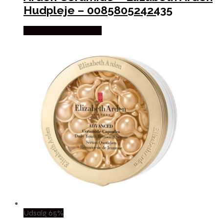
Hudpleje – 0085805242435
Købes hos Boligcenter
Udsalg 65%