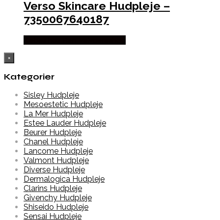
Verso Skincare Hudpleje –
7350067640187
Købes hos Ren-velvaereshop
×
Kategorier
Sisley Hudpleje
Mesoestetic Hudpleje
La Mer Hudpleje
Estee Lauder Hudpleje
Beurer Hudpleje
Chanel Hudpleje
Lancome Hudpleje
Valmont Hudpleje
Diverse Hudpleje
Dermalogica Hudpleje
Clarins Hudpleje
Givenchy Hudpleje
Shiseido Hudpleje
Sensai Hudpleje