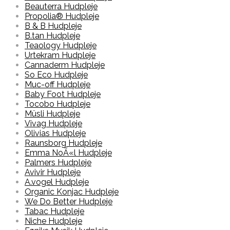
Beauterra Hudpleje
Propolia® Hudpleje
B & B Hudpleje
B.tan Hudpleje
Teaology Hudpleje
Urtekram Hudpleje
Cannaderm Hudpleje
So Eco Hudpleje
Muc-off Hudpleje
Baby Foot Hudpleje
Tocobo Hudpleje
Müsli Hudpleje
Vivag Hudpleje
Olivias Hudpleje
Raunsborg Hudpleje
Emma NoÃ«l Hudpleje
Palmers Hudpleje
Avivir Hudpleje
A.vogel Hudpleje
Organic Konjac Hudpleje
We Do Better Hudpleje
Tabac Hudpleje
Niche Hudpleje