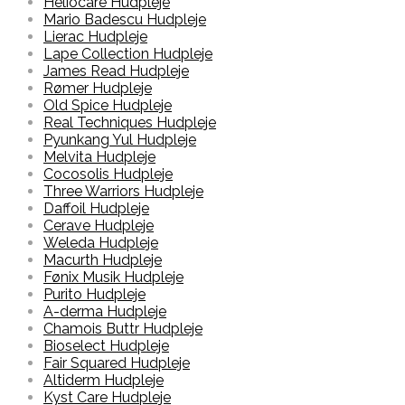
Heliocare Hudpleje
Mario Badescu Hudpleje
Lierac Hudpleje
Lape Collection Hudpleje
James Read Hudpleje
Rømer Hudpleje
Old Spice Hudpleje
Real Techniques Hudpleje
Pyunkang Yul Hudpleje
Melvita Hudpleje
Cocosolis Hudpleje
Three Warriors Hudpleje
Daffoil Hudpleje
Cerave Hudpleje
Weleda Hudpleje
Macurth Hudpleje
Fønix Musik Hudpleje
Purito Hudpleje
A-derma Hudpleje
Chamois Buttr Hudpleje
Bioselect Hudpleje
Fair Squared Hudpleje
Altiderm Hudpleje
Kyst Care Hudpleje