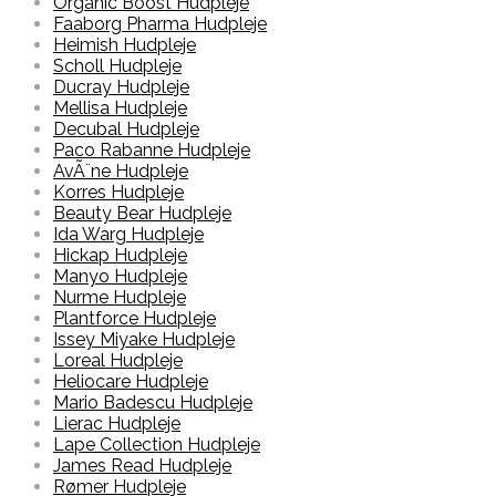
Organic Boost Hudpleje
Faaborg Pharma Hudpleje
Heimish Hudpleje
Scholl Hudpleje
Ducray Hudpleje
Mellisa Hudpleje
Decubal Hudpleje
Paco Rabanne Hudpleje
AvÃ¨ne Hudpleje
Korres Hudpleje
Beauty Bear Hudpleje
Ida Warg Hudpleje
Hickap Hudpleje
Manyo Hudpleje
Nurme Hudpleje
Plantforce Hudpleje
Issey Miyake Hudpleje
Loreal Hudpleje
Heliocare Hudpleje
Mario Badescu Hudpleje
Lierac Hudpleje
Lape Collection Hudpleje
James Read Hudpleje
Rømer Hudpleje