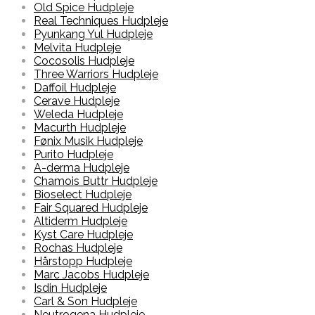
Old Spice Hudpleje
Real Techniques Hudpleje
Pyunkang Yul Hudpleje
Melvita Hudpleje
Cocosolis Hudpleje
Three Warriors Hudpleje
Daffoil Hudpleje
Cerave Hudpleje
Weleda Hudpleje
Macurth Hudpleje
Fønix Musik Hudpleje
Purito Hudpleje
A-derma Hudpleje
Chamois Buttr Hudpleje
Bioselect Hudpleje
Fair Squared Hudpleje
Altiderm Hudpleje
Kyst Care Hudpleje
Rochas Hudpleje
Hårstopp Hudpleje
Marc Jacobs Hudpleje
Isdin Hudpleje
Carl & Son Hudpleje
Neutrogena Hudpleje