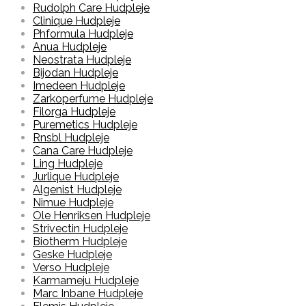
Rudolph Care Hudpleje
Clinique Hudpleje
Phformula Hudpleje
Anua Hudpleje
Neostrata Hudpleje
Bijodan Hudpleje
Imedeen Hudpleje
Zarkoperfume Hudpleje
Filorga Hudpleje
Puremetics Hudpleje
Rnsbl Hudpleje
Cana Care Hudpleje
Ling Hudpleje
Jurlique Hudpleje
Algenist Hudpleje
Nimue Hudpleje
Ole Henriksen Hudpleje
Strivectin Hudpleje
Biotherm Hudpleje
Geske Hudpleje
Verso Hudpleje
Karmameju Hudpleje
Marc Inbane Hudpleje