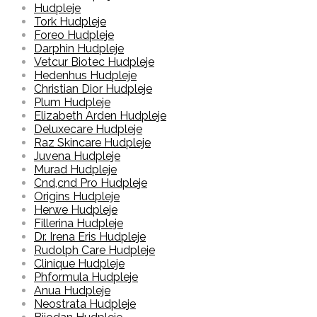
Hudpleje
Tork Hudpleje
Foreo Hudpleje
Darphin Hudpleje
Vetcur Biotec Hudpleje
Hedenhus Hudpleje
Christian Dior Hudpleje
Plum Hudpleje
Elizabeth Arden Hudpleje
Deluxecare Hudpleje
Raz Skincare Hudpleje
Juvena Hudpleje
Murad Hudpleje
Cnd,cnd Pro Hudpleje
Origins Hudpleje
Herwe Hudpleje
Fillerina Hudpleje
Dr. Irena Eris Hudpleje
Rudolph Care Hudpleje
Clinique Hudpleje
Phformula Hudpleje
Anua Hudpleje
Neostrata Hudpleje