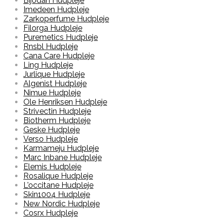
Bijodan Hudpleje
Imedeen Hudpleje
Zarkoperfume Hudpleje
Filorga Hudpleje
Puremetics Hudpleje
Rnsbl Hudpleje
Cana Care Hudpleje
Ling Hudpleje
Jurlique Hudpleje
Algenist Hudpleje
Nimue Hudpleje
Ole Henriksen Hudpleje
Strivectin Hudpleje
Biotherm Hudpleje
Geske Hudpleje
Verso Hudpleje
Karmameju Hudpleje
Marc Inbane Hudpleje
Elemis Hudpleje
Rosalique Hudpleje
L'occitane Hudpleje
Skin1004 Hudpleje
New Nordic Hudpleje
Cosrx Hudpleje