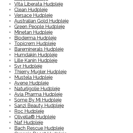
Vita Liberata Hudpleje
Clean Hudpleje
Versace Hudpleje
Australian Gold Hudpleje
Green People Hudpleje
Minetan Hudpleje
Bioderma Hudpleje
Topicrem Hudpleje
Bareminerals Hudpleje
Humdakin Hudpleje
Lille Kanin Hudpleje
Svr Hudpleje
Thierry Mugler Hudpleje
Mustela Hudpleje
Avene Hudpleje
Naturligolie Hudpleje
Avia Pharma Hudpleje
Some By Mi Hudpleje
Sanzi Beauty Hudpleje
Roc Hudpleje
Olivella® Hudpleje
Naf Hudpleje
Bach Rescue Hudpleje