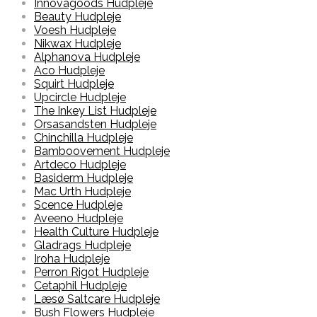
Innovagoods Hudpleje
Beauty Hudpleje
Voesh Hudpleje
Nikwax Hudpleje
Alphanova Hudpleje
Aco Hudpleje
Squirt Hudpleje
Upcircle Hudpleje
The Inkey List Hudpleje
Orsasandsten Hudpleje
Chinchilla Hudpleje
Bamboovement Hudpleje
Artdeco Hudpleje
Basiderm Hudpleje
Mac Urth Hudpleje
Scence Hudpleje
Aveeno Hudpleje
Health Culture Hudpleje
Gladrags Hudpleje
Iroha Hudpleje
Perron Rigot Hudpleje
Cetaphil Hudpleje
Læsø Saltcare Hudpleje
Bush Flowers Hudpleje