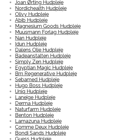
Joan Ørting Hudpleje
Nordichealth Hudpleje
Olivy Hudpleje
Abib Hudpleje
Magnesium Goods Hudpleje
Muusmann Forlag Hudpleje
Nan Hudpleje
Idun Hudpleje
Dalens Olie Hudpleje
Badeanstalten Hudpleje
Simply Zen Hudpleje
Egyptian Magic Hudpleje
Bm Regenerative Hudpleje
Sebamed Hudpleje
Hugo Boss Hudpleje
Uniq Hudpleje
Laneige Hudpleje
Derma Hudpleje
Naturfarm Hudpleje
Benton Hudpleje
Lamazuna Hudpleje
Comme Deux Hudpleje
Bondi Sands Hudpleje
Guess Hudpleje