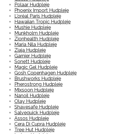
Polaar Hudpleje
Phoenix Import Hudpleje
L'oréal Paris Hudpleje
Hawaiian Tropic Hudpleje
Mushie Hudpleje
Munkholm Hudpleje
Zionhealth Hudpleje
Maria Nila Hudpleje
Ziaja Hudpleje
Garnier Hudpleje
Sonett Hudpleje
Magic Gel Hudpleje
Gosh Copenhagen Hudpleje
Brushworks Hudpleje
Pherostrong Hudpleje
Mixsoon Hudpleje
Nanoil Hudpleje
Olay Hudpleje
Shavesafe Hudpleje
Salvequick Hudpleje
Assos Hudpleje
Cera Di Cupra Hudpleje
Tree Hut Hudpleje