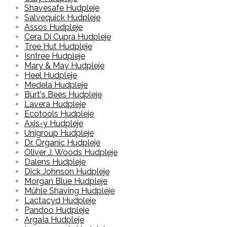
Shavesafe Hudpleje
Salvequick Hudpleje
Assos Hudpleje
Cera Di Cupra Hudpleje
Tree Hut Hudpleje
Isntree Hudpleje
Mary & May Hudpleje
Heel Hudpleje
Medela Hudpleje
Burt's Bees Hudpleje
Lavera Hudpleje
Ecotools Hudpleje
Axis-y Hudpleje
Unigroup Hudpleje
Dr. Organic Hudpleje
Oliver J. Woods Hudpleje
Dalens Hudpleje
Dick Johnson Hudpleje
Morgan Blue Hudpleje
Mühle Shaving Hudpleje
Lactacyd Hudpleje
Pandoo Hudpleje
ArgaÏa Hudpleje