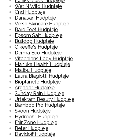
Føniks Musik Hudpleje
Wet N Wild Hudpleje
Cnd Hudpleje
Danasan Hudpleje
Verso Skincare Hudpleje
Bare Feet Hudpleje
Epsom Salt Hudpleje
Bulldog Hudpleje
O'keeffe's Hudpleje
Derma Eco Hudpleje
Vitabalans Lady Hudpleje
Manuka Health Hudpleje
Malibu Hudpleje
Laura Biagiotti Hudpleje
Bioplanete Hudpleje
Argador Hudpleje
Sunday Rain Hudpleje
Urtekram Beauty Hudpleje
Bamboo Pro Hudpleje
Skoon Hudpleje
Hydrophil Hudpleje
Fair Zone Hudpleje
Beter Hudpleje
Davidoff Hudpleje