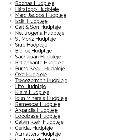
Rochas Hudpleje
Hårstopp Hudpleje
Marc Jacobs Hudpleje
Isdin Hudpleje
Carl & Son Hudpleje
Neutrogena Hudpleje
St Moriz Hudpleje
Sitre Hudpleje
Bio-oil Hudpleje
Sachajuan Hudpleje
Bellamianta Hudpleje
Purito Seoul Hudpleje
Oxd Hudpleje
Tweezerman Hudpleje
Lito Hudpleje
Klairs Hudpleje
Idun Minerals Hudpleje
Remescar Hudpleje
Argandia Hudpleje
Locobase Hudpleje
Calvin Klein Hudpleje
Ceridal Hudpleje
Allmatters Hudpleje
Cosborg Hudpleje