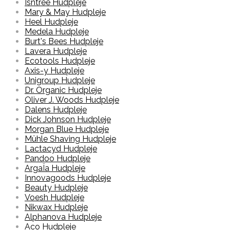
Isntree Hudpleje
Mary & May Hudpleje
Heel Hudpleje
Medela Hudpleje
Burt's Bees Hudpleje
Lavera Hudpleje
Ecotools Hudpleje
Axis-y Hudpleje
Unigroup Hudpleje
Dr. Organic Hudpleje
Oliver J. Woods Hudpleje
Dalens Hudpleje
Dick Johnson Hudpleje
Morgan Blue Hudpleje
Mühle Shaving Hudpleje
Lactacyd Hudpleje
Pandoo Hudpleje
ArgaÏa Hudpleje
Innovagoods Hudpleje
Beauty Hudpleje
Voesh Hudpleje
Nikwax Hudpleje
Alphanova Hudpleje
Aco Hudpleje