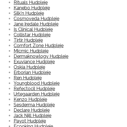
Rituals Hudpleje
Kanebo Hudpleje
Silk'n Hudpleje
Cosmoveda Hudpleje
Jane Iredale Hudpleje
Is Clinical Hudpleje
Collistar Hudpleje
Tirtir Hudpleje
Comfort Zone Hudpleje
Micmic Hudpleje
Dermaknowlogy Hudpleje
Exuviance Hudpleje
Oskia Hudpleje
Erborian Hudpleje
Ren Hudpleje
Youngblood Hudpleje
Refectocil Hudpleje
Urtegaarden Hudpleje
Kenzo Hudpleje
Sesderma Hudpleje
Declare Hudpleje
Jack Njill Hudpleje
Payot Hudpleje
Ecooking Hudpleje