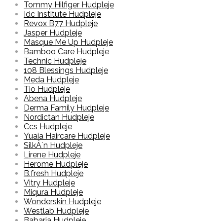
Tommy Hilfiger Hudpleje
Idc Institute Hudpleje
Revox B77 Hudpleje
Jasper Hudpleje
Masque Me Up Hudpleje
Bamboo Care Hudpleje
Technic Hudpleje
108 Blessings Hudpleje
Meda Hudpleje
Tio Hudpleje
Abena Hudpleje
Derma Family Hudpleje
Nordictan Hudpleje
Ccs Hudpleje
Yuaia Haircare Hudpleje
SilkÂ´n Hudpleje
Lirene Hudpleje
Herome Hudpleje
B.fresh Hudpleje
Vitry Hudpleje
Miqura Hudpleje
Wonderskin Hudpleje
Westlab Hudpleje
Babaria Hudpleje