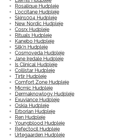
Elemis Hudpleje
Rosalique Hudpleje
L'occitane Hudpleje
Skin1004 Hudpleje
New Nordic Hudpleje
Cosrx Hudpleje
Rituals Hudpleje
Kanebo Hudpleje
Silk'n Hudpleje
Cosmoveda Hudpleje
Jane Iredale Hudpleje
Is Clinical Hudpleje
Collistar Hudpleje
Tirtir Hudpleje
Comfort Zone Hudpleje
Micmic Hudpleje
Dermaknowlogy Hudpleje
Exuviance Hudpleje
Oskia Hudpleje
Erborian Hudpleje
Ren Hudpleje
Youngblood Hudpleje
Refectocil Hudpleje
Urtegaarden Hudpleje