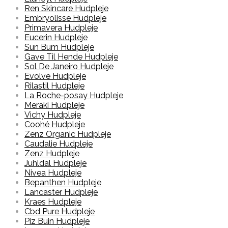
Ren Skincare Hudpleje
Embryolisse Hudpleje
Primavera Hudpleje
Eucerin Hudpleje
Sun Bum Hudpleje
Gave Til Hende Hudpleje
Sol De Janeiro Hudpleje
Evolve Hudpleje
Rilastil Hudpleje
La Roche-posay Hudpleje
Meraki Hudpleje
Vichy Hudpleje
Coohé Hudpleje
Zenz Organic Hudpleje
Caudalie Hudpleje
Zenz Hudpleje
Juhldal Hudpleje
Nivea Hudpleje
Bepanthen Hudpleje
Lancaster Hudpleje
Kraes Hudpleje
Cbd Pure Hudpleje
Piz Buin Hudpleje