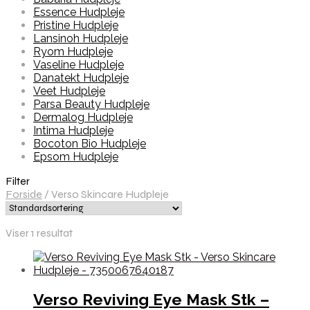
Essence Hudpleje
Pristine Hudpleje
Lansinoh Hudpleje
Ryom Hudpleje
Vaseline Hudpleje
Danatekt Hudpleje
Veet Hudpleje
Parsa Beauty Hudpleje
Dermalog Hudpleje
Intima Hudpleje
Bocoton Bio Hudpleje
Epsom Hudpleje
Filter
Forside
/
Verso Skincare Hudpleje
Viser 1 resultat
Verso Reviving Eye Mask Stk –