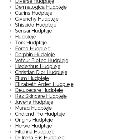
Diverse Hudpleje
Dermalogica Hudpleje
Clarins Hudpleje
Givenchy Hudpleje
Shiseido Hudpleje
Sensai Hudpleje
Hudpleje
Tork Hudpleje
Foreo Hudpleje
Darphin Hudpleje
Vetcur Biotec Hudpleje
Hedenhus Hudpleje
Christian Dior Hudpleje
Plum Hudpleje
Elizabeth Arden Hudpleje
Deluxecare Hudpleje
Raz Skincare Hudpleje
Juvena Hudpleje
Murad Hudpleje
Cnd,cnd Pro Hudpleje
Origins Hudpleje
Herwe Hudpleje
Fillerina Hudpleje
Dr. Irena Eris Hudpleje