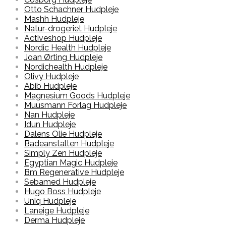
Otto Schachner Hudpleje
Mashh Hudpleje
Natur-drogeriet Hudpleje
Activeshop Hudpleje
Nordic Health Hudpleje
Joan Ørting Hudpleje
Nordichealth Hudpleje
Olivy Hudpleje
Abib Hudpleje
Magnesium Goods Hudpleje
Muusmann Forlag Hudpleje
Nan Hudpleje
Idun Hudpleje
Dalens Olie Hudpleje
Badeanstalten Hudpleje
Simply Zen Hudpleje
Egyptian Magic Hudpleje
Bm Regenerative Hudpleje
Sebamed Hudpleje
Hugo Boss Hudpleje
Uniq Hudpleje
Laneige Hudpleje
Derma Hudpleje