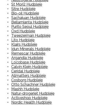
St Moriz Hudpleje
Sitre Hudpleje
Bio-oil Hudpleje
Sachajuan Hudpleje
Bellamianta Hudpleje
Purito Seoul Hudpleje
Oxd Hudpleje
Tweezerman Hudpleje
Lito Hudpleje
Klairs Hudpleje
Idun Minerals Hudpleje
Remescar Hudpleje
Argandia Hudpleje
Locobase Hudpleje
Calvin Klein Hudpleje
Ceridal Hudpleje
Allmatters Hudpleje
Cosborg Hudpleje
Otto Schachner Hudpleje
Mashh Hudpleje
Natur-drogeriet Hudpleje
Activeshop Hudpleje
Nordic Health Hudpleje