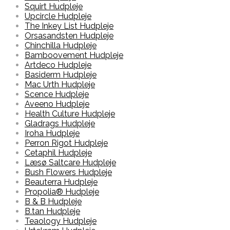
Squirt Hudpleje
Upcircle Hudpleje
The Inkey List Hudpleje
Orsasandsten Hudpleje
Chinchilla Hudpleje
Bamboovement Hudpleje
Artdeco Hudpleje
Basiderm Hudpleje
Mac Urth Hudpleje
Scence Hudpleje
Aveeno Hudpleje
Health Culture Hudpleje
Gladrags Hudpleje
Iroha Hudpleje
Perron Rigot Hudpleje
Cetaphil Hudpleje
Læsø Saltcare Hudpleje
Bush Flowers Hudpleje
Beauterra Hudpleje
Propolia® Hudpleje
B & B Hudpleje
B.tan Hudpleje
Teaology Hudpleje