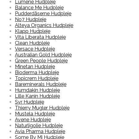
Lumene Hudpleje
Balance Me Hudpleje
Pudderdåserne Hudpleje
No7 Hudpleje
Alteya Organics Hudpleje
Klapp Hudpleje
Vita Liberata Hudpleje
Clean Hudpleje
Versace Hudpleje
Australian Gold Hudpleje
Green People Hudpleje
Minetan Hudpleje
Bioderma Hudpleje
Topicrem Hudpleje
Bareminerals Hudpleje
Humdakin Hudpleje
Lille Kanin Hudpleje
Svr Hudpleje
Thierry Mugler Hudpleje
Mustela Hudpleje
Avene Hudpleje
Naturligolie Hudpleje
Avia Pharma Hudpleje
Some By Mi Hudpleje