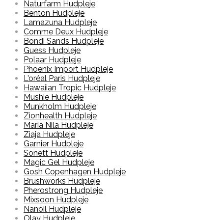
Naturfarm Hudpleje
Benton Hudpleje
Lamazuna Hudpleje
Comme Deux Hudpleje
Bondi Sands Hudpleje
Guess Hudpleje
Polaar Hudpleje
Phoenix Import Hudpleje
L'oréal Paris Hudpleje
Hawaiian Tropic Hudpleje
Mushie Hudpleje
Munkholm Hudpleje
Zionhealth Hudpleje
Maria Nila Hudpleje
Ziaja Hudpleje
Garnier Hudpleje
Sonett Hudpleje
Magic Gel Hudpleje
Gosh Copenhagen Hudpleje
Brushworks Hudpleje
Pherostrong Hudpleje
Mixsoon Hudpleje
Nanoil Hudpleje
Olay Hudpleje