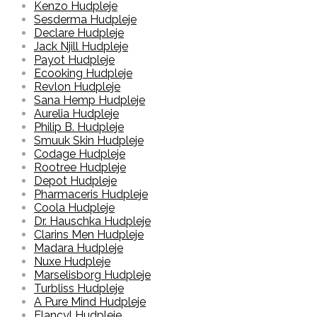
Kenzo Hudpleje
Sesderma Hudpleje
Declare Hudpleje
Jack Njill Hudpleje
Payot Hudpleje
Ecooking Hudpleje
Revlon Hudpleje
Sana Hemp Hudpleje
Aurelia Hudpleje
Philip B. Hudpleje
Smuuk Skin Hudpleje
Codage Hudpleje
Rootree Hudpleje
Depot Hudpleje
Pharmaceris Hudpleje
Coola Hudpleje
Dr. Hauschka Hudpleje
Clarins Men Hudpleje
Madara Hudpleje
Nuxe Hudpleje
Marselisborg Hudpleje
Turbliss Hudpleje
A Pure Mind Hudpleje
Elancyl Hudpleje