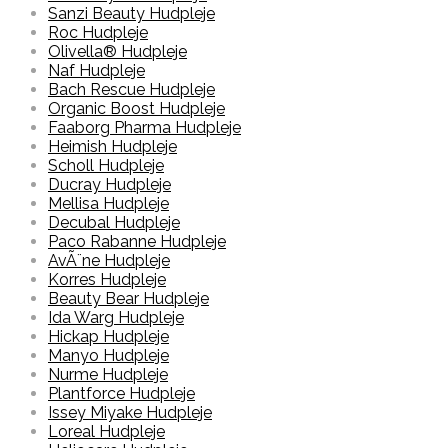
Sanzi Beauty Hudpleje
Roc Hudpleje
Olivella® Hudpleje
Naf Hudpleje
Bach Rescue Hudpleje
Organic Boost Hudpleje
Faaborg Pharma Hudpleje
Heimish Hudpleje
Scholl Hudpleje
Ducray Hudpleje
Mellisa Hudpleje
Decubal Hudpleje
Paco Rabanne Hudpleje
AvÃ¨ne Hudpleje
Korres Hudpleje
Beauty Bear Hudpleje
Ida Warg Hudpleje
Hickap Hudpleje
Manyo Hudpleje
Nurme Hudpleje
Plantforce Hudpleje
Issey Miyake Hudpleje
Loreal Hudpleje