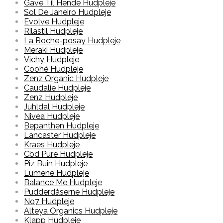
Gave Til Hende Hudpleje
Sol De Janeiro Hudpleje
Evolve Hudpleje
Rilastil Hudpleje
La Roche-posay Hudpleje
Meraki Hudpleje
Vichy Hudpleje
Coohé Hudpleje
Zenz Organic Hudpleje
Caudalie Hudpleje
Zenz Hudpleje
Juhldal Hudpleje
Nivea Hudpleje
Bepanthen Hudpleje
Lancaster Hudpleje
Kraes Hudpleje
Cbd Pure Hudpleje
Piz Buin Hudpleje
Lumene Hudpleje
Balance Me Hudpleje
Pudderdåserne Hudpleje
No7 Hudpleje
Alteya Organics Hudpleje
Klapp Hudpleje