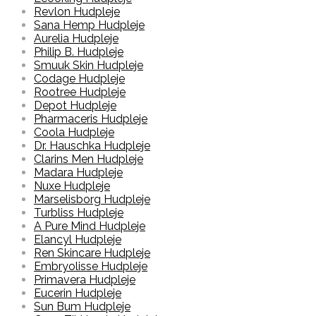
Revlon Hudpleje
Sana Hemp Hudpleje
Aurelia Hudpleje
Philip B. Hudpleje
Smuuk Skin Hudpleje
Codage Hudpleje
Rootree Hudpleje
Depot Hudpleje
Pharmaceris Hudpleje
Coola Hudpleje
Dr. Hauschka Hudpleje
Clarins Men Hudpleje
Madara Hudpleje
Nuxe Hudpleje
Marselisborg Hudpleje
Turbliss Hudpleje
A Pure Mind Hudpleje
Elancyl Hudpleje
Ren Skincare Hudpleje
Embryolisse Hudpleje
Primavera Hudpleje
Eucerin Hudpleje
Sun Bum Hudpleje