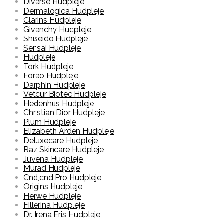
Diverse Hudpleje
Dermalogica Hudpleje
Clarins Hudpleje
Givenchy Hudpleje
Shiseido Hudpleje
Sensai Hudpleje
Hudpleje
Tork Hudpleje
Foreo Hudpleje
Darphin Hudpleje
Vetcur Biotec Hudpleje
Hedenhus Hudpleje
Christian Dior Hudpleje
Plum Hudpleje
Elizabeth Arden Hudpleje
Deluxecare Hudpleje
Raz Skincare Hudpleje
Juvena Hudpleje
Murad Hudpleje
Cnd,cnd Pro Hudpleje
Origins Hudpleje
Herwe Hudpleje
Fillerina Hudpleje
Dr. Irena Eris Hudpleje