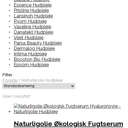
Essence Hudpleje
Pristine Hudpleje
Lansinoh Hudpleje
Ryom Hudpleje
Vaseline Hudpleje
Danatekt Hudpleje
Veet Hudpleje
Parsa Beauty Hudpleje
Dermalog Hudpleje
Intima Hudpleje
Bocoton Bio Hudpleje
Epsom Hudpleje
Filter
Forside
/
Naturligolie Hudpleje
Viser 1 resultat
Naturligolie Økologisk Fugtserum