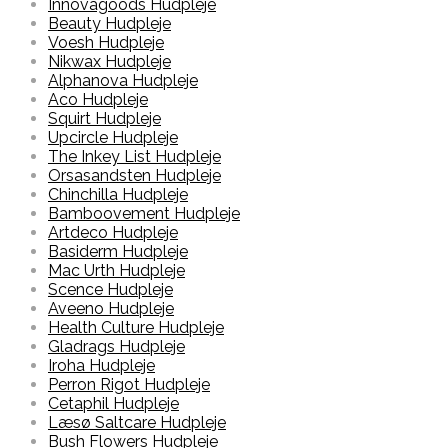
Innovagoods Hudpleje
Beauty Hudpleje
Voesh Hudpleje
Nikwax Hudpleje
Alphanova Hudpleje
Aco Hudpleje
Squirt Hudpleje
Upcircle Hudpleje
The Inkey List Hudpleje
Orsasandsten Hudpleje
Chinchilla Hudpleje
Bamboovement Hudpleje
Artdeco Hudpleje
Basiderm Hudpleje
Mac Urth Hudpleje
Scence Hudpleje
Aveeno Hudpleje
Health Culture Hudpleje
Gladrags Hudpleje
Iroha Hudpleje
Perron Rigot Hudpleje
Cetaphil Hudpleje
Læsø Saltcare Hudpleje
Bush Flowers Hudpleje