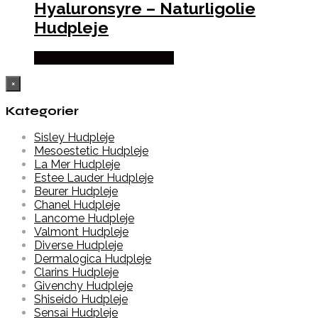
Hyaluronsyre – Naturligolie
Hudpleje
Købes hos Louise Nørgaard
×
Kategorier
Sisley Hudpleje
Mesoestetic Hudpleje
La Mer Hudpleje
Estee Lauder Hudpleje
Beurer Hudpleje
Chanel Hudpleje
Lancome Hudpleje
Valmont Hudpleje
Diverse Hudpleje
Dermalogica Hudpleje
Clarins Hudpleje
Givenchy Hudpleje
Shiseido Hudpleje
Sensai Hudpleje