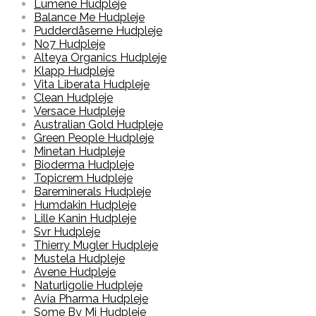
Lumene Hudpleje
Balance Me Hudpleje
Pudderdåserne Hudpleje
No7 Hudpleje
Alteya Organics Hudpleje
Klapp Hudpleje
Vita Liberata Hudpleje
Clean Hudpleje
Versace Hudpleje
Australian Gold Hudpleje
Green People Hudpleje
Minetan Hudpleje
Bioderma Hudpleje
Topicrem Hudpleje
Bareminerals Hudpleje
Humdakin Hudpleje
Lille Kanin Hudpleje
Svr Hudpleje
Thierry Mugler Hudpleje
Mustela Hudpleje
Avene Hudpleje
Naturligolie Hudpleje
Avia Pharma Hudpleje
Some By Mi Hudpleje