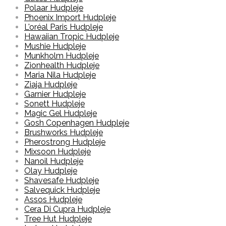
Polaar Hudpleje
Phoenix Import Hudpleje
L'oréal Paris Hudpleje
Hawaiian Tropic Hudpleje
Mushie Hudpleje
Munkholm Hudpleje
Zionhealth Hudpleje
Maria Nila Hudpleje
Ziaja Hudpleje
Garnier Hudpleje
Sonett Hudpleje
Magic Gel Hudpleje
Gosh Copenhagen Hudpleje
Brushworks Hudpleje
Pherostrong Hudpleje
Mixsoon Hudpleje
Nanoil Hudpleje
Olay Hudpleje
Shavesafe Hudpleje
Salvequick Hudpleje
Assos Hudpleje
Cera Di Cupra Hudpleje
Tree Hut Hudpleje