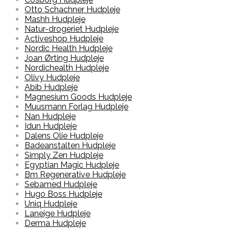
Otto Schachner Hudpleje
Mashh Hudpleje
Natur-drogeriet Hudpleje
Activeshop Hudpleje
Nordic Health Hudpleje
Joan Ørting Hudpleje
Nordichealth Hudpleje
Olivy Hudpleje
Abib Hudpleje
Magnesium Goods Hudpleje
Muusmann Forlag Hudpleje
Nan Hudpleje
Idun Hudpleje
Dalens Olie Hudpleje
Badeanstalten Hudpleje
Simply Zen Hudpleje
Egyptian Magic Hudpleje
Bm Regenerative Hudpleje
Sebamed Hudpleje
Hugo Boss Hudpleje
Uniq Hudpleje
Laneige Hudpleje
Derma Hudpleje