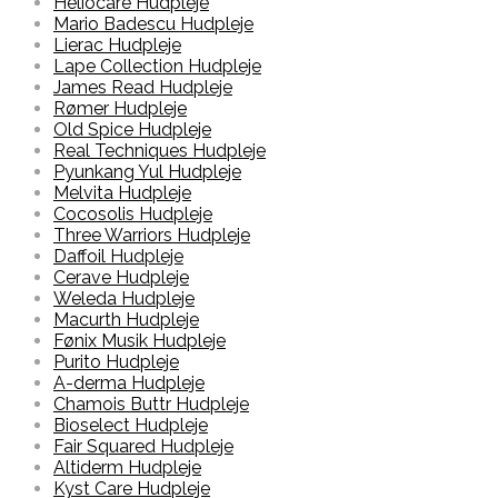
Heliocare Hudpleje
Mario Badescu Hudpleje
Lierac Hudpleje
Lape Collection Hudpleje
James Read Hudpleje
Rømer Hudpleje
Old Spice Hudpleje
Real Techniques Hudpleje
Pyunkang Yul Hudpleje
Melvita Hudpleje
Cocosolis Hudpleje
Three Warriors Hudpleje
Daffoil Hudpleje
Cerave Hudpleje
Weleda Hudpleje
Macurth Hudpleje
Fønix Musik Hudpleje
Purito Hudpleje
A-derma Hudpleje
Chamois Buttr Hudpleje
Bioselect Hudpleje
Fair Squared Hudpleje
Altiderm Hudpleje
Kyst Care Hudpleje