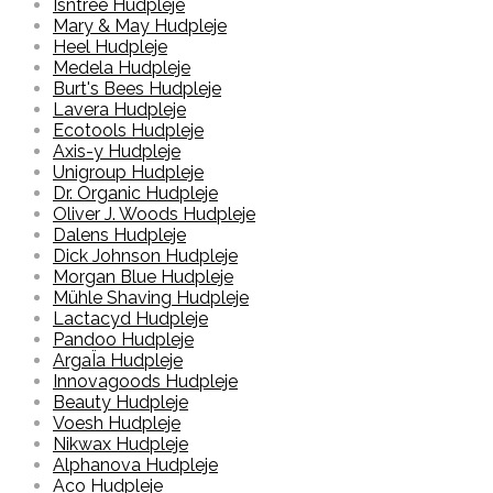
Isntree Hudpleje
Mary & May Hudpleje
Heel Hudpleje
Medela Hudpleje
Burt's Bees Hudpleje
Lavera Hudpleje
Ecotools Hudpleje
Axis-y Hudpleje
Unigroup Hudpleje
Dr. Organic Hudpleje
Oliver J. Woods Hudpleje
Dalens Hudpleje
Dick Johnson Hudpleje
Morgan Blue Hudpleje
Mühle Shaving Hudpleje
Lactacyd Hudpleje
Pandoo Hudpleje
ArgaÏa Hudpleje
Innovagoods Hudpleje
Beauty Hudpleje
Voesh Hudpleje
Nikwax Hudpleje
Alphanova Hudpleje
Aco Hudpleje