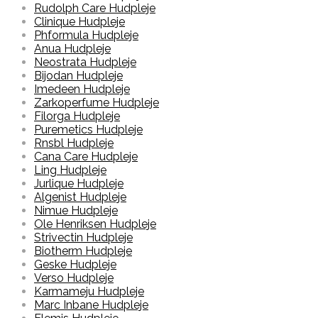
Rudolph Care Hudpleje
Clinique Hudpleje
Phformula Hudpleje
Anua Hudpleje
Neostrata Hudpleje
Bijodan Hudpleje
Imedeen Hudpleje
Zarkoperfume Hudpleje
Filorga Hudpleje
Puremetics Hudpleje
Rnsbl Hudpleje
Cana Care Hudpleje
Ling Hudpleje
Jurlique Hudpleje
Algenist Hudpleje
Nimue Hudpleje
Ole Henriksen Hudpleje
Strivectin Hudpleje
Biotherm Hudpleje
Geske Hudpleje
Verso Hudpleje
Karmameju Hudpleje
Marc Inbane Hudpleje