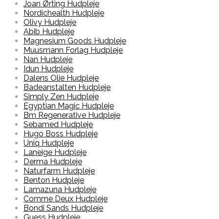
Joan Ørting Hudpleje
Nordichealth Hudpleje
Olivy Hudpleje
Abib Hudpleje
Magnesium Goods Hudpleje
Muusmann Forlag Hudpleje
Nan Hudpleje
Idun Hudpleje
Dalens Olie Hudpleje
Badeanstalten Hudpleje
Simply Zen Hudpleje
Egyptian Magic Hudpleje
Bm Regenerative Hudpleje
Sebamed Hudpleje
Hugo Boss Hudpleje
Uniq Hudpleje
Laneige Hudpleje
Derma Hudpleje
Naturfarm Hudpleje
Benton Hudpleje
Lamazuna Hudpleje
Comme Deux Hudpleje
Bondi Sands Hudpleje
Guess Hudpleje