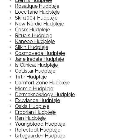
Elemis Hudpleje
Rosalique Hudpleje
L'occitane Hudpleje
Skin1004 Hudpleje
New Nordic Hudpleje
Cosrx Hudpleje
Rituals Hudpleje
Kanebo Hudpleje
Silk'n Hudpleje
Cosmoveda Hudpleje
Jane Iredale Hudpleje
Is Clinical Hudpleje
Collistar Hudpleje
Tirtir Hudpleje
Comfort Zone Hudpleje
Micmic Hudpleje
Dermaknowlogy Hudpleje
Exuviance Hudpleje
Oskia Hudpleje
Erborian Hudpleje
Ren Hudpleje
Youngblood Hudpleje
Refectocil Hudpleje
Urtegaarden Hudpleje