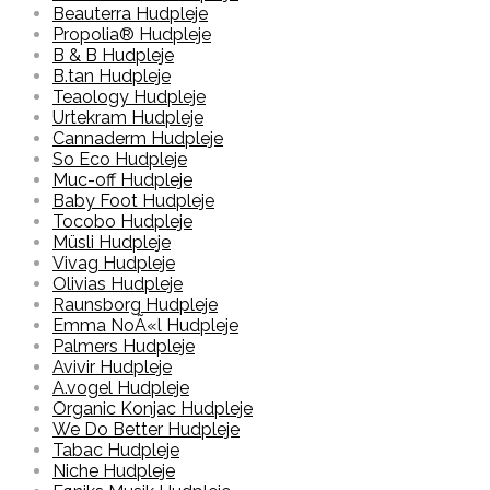
Beauterra Hudpleje
Propolia® Hudpleje
B & B Hudpleje
B.tan Hudpleje
Teaology Hudpleje
Urtekram Hudpleje
Cannaderm Hudpleje
So Eco Hudpleje
Muc-off Hudpleje
Baby Foot Hudpleje
Tocobo Hudpleje
Müsli Hudpleje
Vivag Hudpleje
Olivias Hudpleje
Raunsborg Hudpleje
Emma NoÃ«l Hudpleje
Palmers Hudpleje
Avivir Hudpleje
A.vogel Hudpleje
Organic Konjac Hudpleje
We Do Better Hudpleje
Tabac Hudpleje
Niche Hudpleje