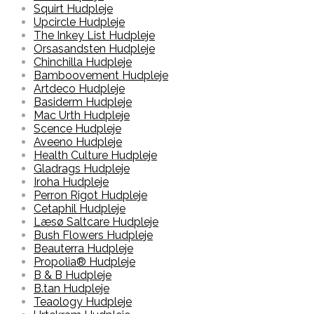
Squirt Hudpleje
Upcircle Hudpleje
The Inkey List Hudpleje
Orsasandsten Hudpleje
Chinchilla Hudpleje
Bamboovement Hudpleje
Artdeco Hudpleje
Basiderm Hudpleje
Mac Urth Hudpleje
Scence Hudpleje
Aveeno Hudpleje
Health Culture Hudpleje
Gladrags Hudpleje
Iroha Hudpleje
Perron Rigot Hudpleje
Cetaphil Hudpleje
Læsø Saltcare Hudpleje
Bush Flowers Hudpleje
Beauterra Hudpleje
Propolia® Hudpleje
B & B Hudpleje
B.tan Hudpleje
Teaology Hudpleje