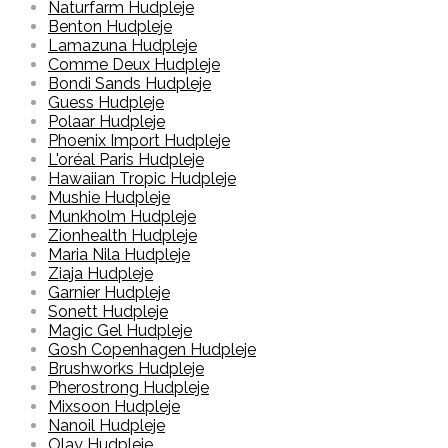
Naturfarm Hudpleje
Benton Hudpleje
Lamazuna Hudpleje
Comme Deux Hudpleje
Bondi Sands Hudpleje
Guess Hudpleje
Polaar Hudpleje
Phoenix Import Hudpleje
L'oréal Paris Hudpleje
Hawaiian Tropic Hudpleje
Mushie Hudpleje
Munkholm Hudpleje
Zionhealth Hudpleje
Maria Nila Hudpleje
Ziaja Hudpleje
Garnier Hudpleje
Sonett Hudpleje
Magic Gel Hudpleje
Gosh Copenhagen Hudpleje
Brushworks Hudpleje
Pherostrong Hudpleje
Mixsoon Hudpleje
Nanoil Hudpleje
Olay Hudpleje