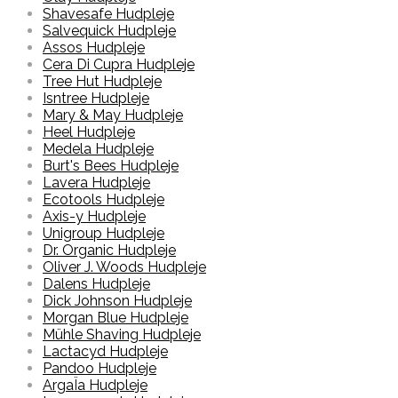
Shavesafe Hudpleje
Salvequick Hudpleje
Assos Hudpleje
Cera Di Cupra Hudpleje
Tree Hut Hudpleje
Isntree Hudpleje
Mary & May Hudpleje
Heel Hudpleje
Medela Hudpleje
Burt's Bees Hudpleje
Lavera Hudpleje
Ecotools Hudpleje
Axis-y Hudpleje
Unigroup Hudpleje
Dr. Organic Hudpleje
Oliver J. Woods Hudpleje
Dalens Hudpleje
Dick Johnson Hudpleje
Morgan Blue Hudpleje
Mühle Shaving Hudpleje
Lactacyd Hudpleje
Pandoo Hudpleje
ArgaÏa Hudpleje