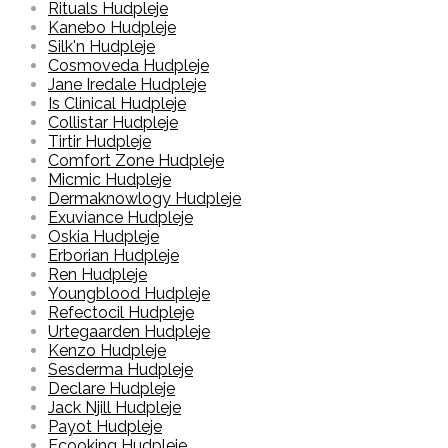
Rituals Hudpleje
Kanebo Hudpleje
Silk'n Hudpleje
Cosmoveda Hudpleje
Jane Iredale Hudpleje
Is Clinical Hudpleje
Collistar Hudpleje
Tirtir Hudpleje
Comfort Zone Hudpleje
Micmic Hudpleje
Dermaknowlogy Hudpleje
Exuviance Hudpleje
Oskia Hudpleje
Erborian Hudpleje
Ren Hudpleje
Youngblood Hudpleje
Refectocil Hudpleje
Urtegaarden Hudpleje
Kenzo Hudpleje
Sesderma Hudpleje
Declare Hudpleje
Jack Njill Hudpleje
Payot Hudpleje
Ecooking Hudpleje