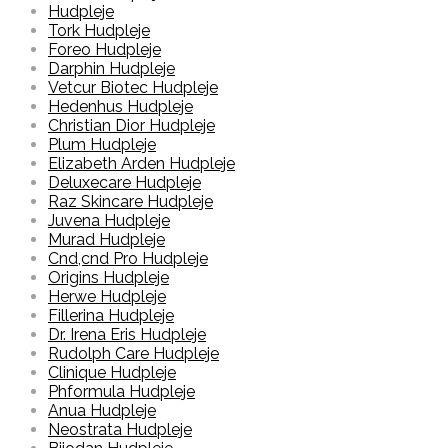
Hudpleje
Tork Hudpleje
Foreo Hudpleje
Darphin Hudpleje
Vetcur Biotec Hudpleje
Hedenhus Hudpleje
Christian Dior Hudpleje
Plum Hudpleje
Elizabeth Arden Hudpleje
Deluxecare Hudpleje
Raz Skincare Hudpleje
Juvena Hudpleje
Murad Hudpleje
Cnd,cnd Pro Hudpleje
Origins Hudpleje
Herwe Hudpleje
Fillerina Hudpleje
Dr. Irena Eris Hudpleje
Rudolph Care Hudpleje
Clinique Hudpleje
Phformula Hudpleje
Anua Hudpleje
Neostrata Hudpleje