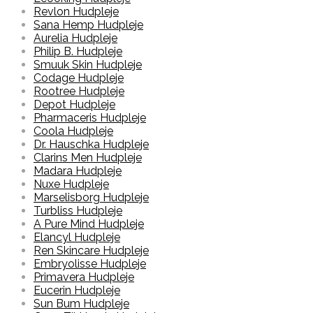
Revlon Hudpleje
Sana Hemp Hudpleje
Aurelia Hudpleje
Philip B. Hudpleje
Smuuk Skin Hudpleje
Codage Hudpleje
Rootree Hudpleje
Depot Hudpleje
Pharmaceris Hudpleje
Coola Hudpleje
Dr. Hauschka Hudpleje
Clarins Men Hudpleje
Madara Hudpleje
Nuxe Hudpleje
Marselisborg Hudpleje
Turbliss Hudpleje
A Pure Mind Hudpleje
Elancyl Hudpleje
Ren Skincare Hudpleje
Embryolisse Hudpleje
Primavera Hudpleje
Eucerin Hudpleje
Sun Bum Hudpleje