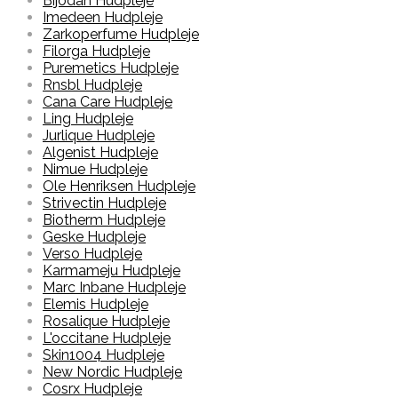
Bijodan Hudpleje
Imedeen Hudpleje
Zarkoperfume Hudpleje
Filorga Hudpleje
Puremetics Hudpleje
Rnsbl Hudpleje
Cana Care Hudpleje
Ling Hudpleje
Jurlique Hudpleje
Algenist Hudpleje
Nimue Hudpleje
Ole Henriksen Hudpleje
Strivectin Hudpleje
Biotherm Hudpleje
Geske Hudpleje
Verso Hudpleje
Karmameju Hudpleje
Marc Inbane Hudpleje
Elemis Hudpleje
Rosalique Hudpleje
L'occitane Hudpleje
Skin1004 Hudpleje
New Nordic Hudpleje
Cosrx Hudpleje