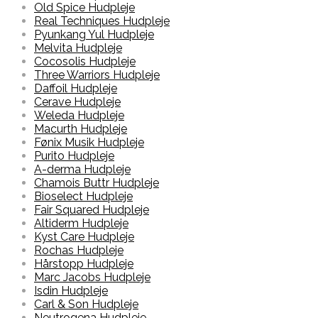
Old Spice Hudpleje
Real Techniques Hudpleje
Pyunkang Yul Hudpleje
Melvita Hudpleje
Cocosolis Hudpleje
Three Warriors Hudpleje
Daffoil Hudpleje
Cerave Hudpleje
Weleda Hudpleje
Macurth Hudpleje
Fønix Musik Hudpleje
Purito Hudpleje
A-derma Hudpleje
Chamois Buttr Hudpleje
Bioselect Hudpleje
Fair Squared Hudpleje
Altiderm Hudpleje
Kyst Care Hudpleje
Rochas Hudpleje
Hårstopp Hudpleje
Marc Jacobs Hudpleje
Isdin Hudpleje
Carl & Son Hudpleje
Neutrogena Hudpleje