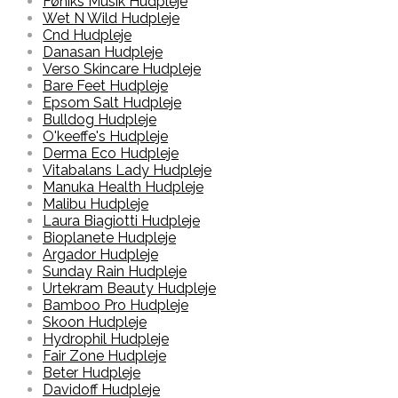
Føniks Musik Hudpleje
Wet N Wild Hudpleje
Cnd Hudpleje
Danasan Hudpleje
Verso Skincare Hudpleje
Bare Feet Hudpleje
Epsom Salt Hudpleje
Bulldog Hudpleje
O'keeffe's Hudpleje
Derma Eco Hudpleje
Vitabalans Lady Hudpleje
Manuka Health Hudpleje
Malibu Hudpleje
Laura Biagiotti Hudpleje
Bioplanete Hudpleje
Argador Hudpleje
Sunday Rain Hudpleje
Urtekram Beauty Hudpleje
Bamboo Pro Hudpleje
Skoon Hudpleje
Hydrophil Hudpleje
Fair Zone Hudpleje
Beter Hudpleje
Davidoff Hudpleje