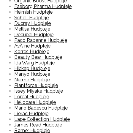
Organic Boost Hudpleje
Faaborg Pharma Hudpleje
Heimish Hudpleje
Scholl Hudpleje
Ducray Hudpleje
Mellisa Hudpleje
Decubal Hudpleje
Paco Rabanne Hudpleje
AvÃ¨ne Hudpleje
Korres Hudpleje
Beauty Bear Hudpleje
Ida Warg Hudpleje
Hickap Hudpleje
Manyo Hudpleje
Nurme Hudpleje
Plantforce Hudpleje
Issey Miyake Hudpleje
Loreal Hudpleje
Heliocare Hudpleje
Mario Badescu Hudpleje
Lierac Hudpleje
Lape Collection Hudpleje
James Read Hudpleje
Rømer Hudpleje