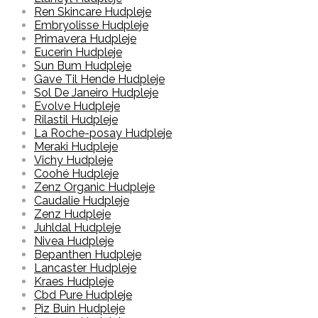
Ren Skincare Hudpleje
Embryolisse Hudpleje
Primavera Hudpleje
Eucerin Hudpleje
Sun Bum Hudpleje
Gave Til Hende Hudpleje
Sol De Janeiro Hudpleje
Evolve Hudpleje
Rilastil Hudpleje
La Roche-posay Hudpleje
Meraki Hudpleje
Vichy Hudpleje
Coohé Hudpleje
Zenz Organic Hudpleje
Caudalie Hudpleje
Zenz Hudpleje
Juhldal Hudpleje
Nivea Hudpleje
Bepanthen Hudpleje
Lancaster Hudpleje
Kraes Hudpleje
Cbd Pure Hudpleje
Piz Buin Hudpleje