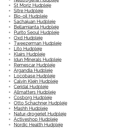
St Moriz Hudpleje
Sitre Hudpleje
Bio-oil Hudpleje
Sachajuan Hudpleje
Bellamianta Hudpleje
Purito Seoul Hudpleje
Oxd Hudpleje
Tweezerman Hudpleje
Lito Hudpleje
Klairs Hudpleje
Idun Minerals Hudpleje
Remescar Hudpleje
Argandia Hudpleje
Locobase Hudpleje
Calvin Klein Hudpleje
Ceridal Hudpleje
Allmatters Hudpleje
Cosborg Hudpleje
Otto Schachner Hudpleje
Mashh Hudpleje
Natur-drogeriet Hudpleje
Activeshop Hudpleje
Nordic Health Hudpleje