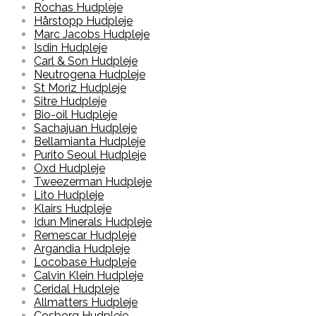
Rochas Hudpleje
Hårstopp Hudpleje
Marc Jacobs Hudpleje
Isdin Hudpleje
Carl & Son Hudpleje
Neutrogena Hudpleje
St Moriz Hudpleje
Sitre Hudpleje
Bio-oil Hudpleje
Sachajuan Hudpleje
Bellamianta Hudpleje
Purito Seoul Hudpleje
Oxd Hudpleje
Tweezerman Hudpleje
Lito Hudpleje
Klairs Hudpleje
Idun Minerals Hudpleje
Remescar Hudpleje
Argandia Hudpleje
Locobase Hudpleje
Calvin Klein Hudpleje
Ceridal Hudpleje
Allmatters Hudpleje
Cosborg Hudpleje