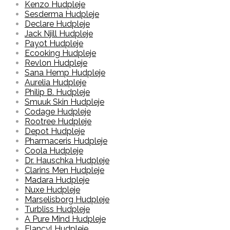
Kenzo Hudpleje
Sesderma Hudpleje
Declare Hudpleje
Jack Njill Hudpleje
Payot Hudpleje
Ecooking Hudpleje
Revlon Hudpleje
Sana Hemp Hudpleje
Aurelia Hudpleje
Philip B. Hudpleje
Smuuk Skin Hudpleje
Codage Hudpleje
Rootree Hudpleje
Depot Hudpleje
Pharmaceris Hudpleje
Coola Hudpleje
Dr. Hauschka Hudpleje
Clarins Men Hudpleje
Madara Hudpleje
Nuxe Hudpleje
Marselisborg Hudpleje
Turbliss Hudpleje
A Pure Mind Hudpleje
Elancyl Hudpleje