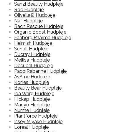
Sanzi Beauty Hudpleje
Roc Hudpleje
Olivella® Hudpleje
Naf Hudpleje
Bach Rescue Hudpleje
Organic Boost Hudpleje
Faaborg Pharma Hudpleje
Heimish Hudpleje
Scholl Hudpleje
Ducray Hudpleje
Mellisa Hudpleje
Decubal Hudpleje
Paco Rabanne Hudpleje
AvÃ¨ne Hudpleje
Korres Hudpleje
Beauty Bear Hudpleje
Ida Warg Hudpleje
Hickap Hudpleje
Manyo Hudpleje
Nurme Hudpleje
Plantforce Hudpleje
Issey Miyake Hudpleje
Loreal Hudpleje