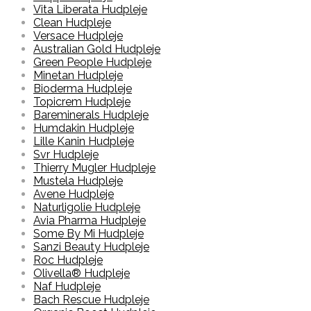
Vita Liberata Hudpleje
Clean Hudpleje
Versace Hudpleje
Australian Gold Hudpleje
Green People Hudpleje
Minetan Hudpleje
Bioderma Hudpleje
Topicrem Hudpleje
Bareminerals Hudpleje
Humdakin Hudpleje
Lille Kanin Hudpleje
Svr Hudpleje
Thierry Mugler Hudpleje
Mustela Hudpleje
Avene Hudpleje
Naturligolie Hudpleje
Avia Pharma Hudpleje
Some By Mi Hudpleje
Sanzi Beauty Hudpleje
Roc Hudpleje
Olivella® Hudpleje
Naf Hudpleje
Bach Rescue Hudpleje