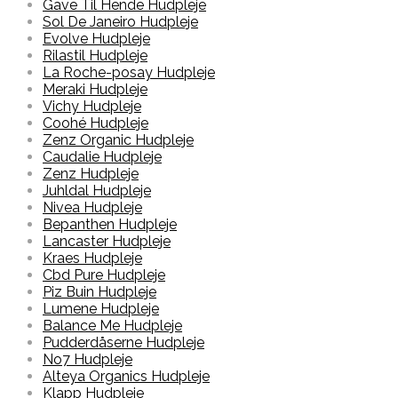
Gave Til Hende Hudpleje
Sol De Janeiro Hudpleje
Evolve Hudpleje
Rilastil Hudpleje
La Roche-posay Hudpleje
Meraki Hudpleje
Vichy Hudpleje
Coohé Hudpleje
Zenz Organic Hudpleje
Caudalie Hudpleje
Zenz Hudpleje
Juhldal Hudpleje
Nivea Hudpleje
Bepanthen Hudpleje
Lancaster Hudpleje
Kraes Hudpleje
Cbd Pure Hudpleje
Piz Buin Hudpleje
Lumene Hudpleje
Balance Me Hudpleje
Pudderdåserne Hudpleje
No7 Hudpleje
Alteya Organics Hudpleje
Klapp Hudpleje