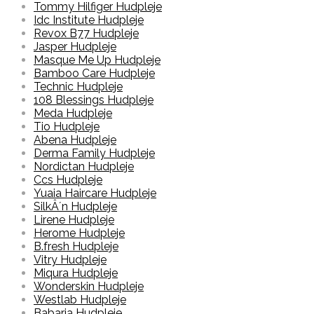
Tommy Hilfiger Hudpleje
Idc Institute Hudpleje
Revox B77 Hudpleje
Jasper Hudpleje
Masque Me Up Hudpleje
Bamboo Care Hudpleje
Technic Hudpleje
108 Blessings Hudpleje
Meda Hudpleje
Tio Hudpleje
Abena Hudpleje
Derma Family Hudpleje
Nordictan Hudpleje
Ccs Hudpleje
Yuaia Haircare Hudpleje
SilkÂ´n Hudpleje
Lirene Hudpleje
Herome Hudpleje
B.fresh Hudpleje
Vitry Hudpleje
Miqura Hudpleje
Wonderskin Hudpleje
Westlab Hudpleje
Babaria Hudpleje