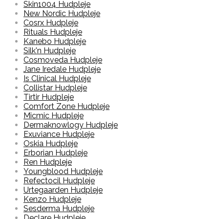
Skin1004 Hudpleje
New Nordic Hudpleje
Cosrx Hudpleje
Rituals Hudpleje
Kanebo Hudpleje
Silk'n Hudpleje
Cosmoveda Hudpleje
Jane Iredale Hudpleje
Is Clinical Hudpleje
Collistar Hudpleje
Tirtir Hudpleje
Comfort Zone Hudpleje
Micmic Hudpleje
Dermaknowlogy Hudpleje
Exuviance Hudpleje
Oskia Hudpleje
Erborian Hudpleje
Ren Hudpleje
Youngblood Hudpleje
Refectocil Hudpleje
Urtegaarden Hudpleje
Kenzo Hudpleje
Sesderma Hudpleje
Declare Hudpleje