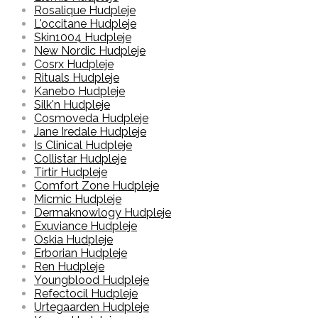
Rosalique Hudpleje
L'occitane Hudpleje
Skin1004 Hudpleje
New Nordic Hudpleje
Cosrx Hudpleje
Rituals Hudpleje
Kanebo Hudpleje
Silk'n Hudpleje
Cosmoveda Hudpleje
Jane Iredale Hudpleje
Is Clinical Hudpleje
Collistar Hudpleje
Tirtir Hudpleje
Comfort Zone Hudpleje
Micmic Hudpleje
Dermaknowlogy Hudpleje
Exuviance Hudpleje
Oskia Hudpleje
Erborian Hudpleje
Ren Hudpleje
Youngblood Hudpleje
Refectocil Hudpleje
Urtegaarden Hudpleje