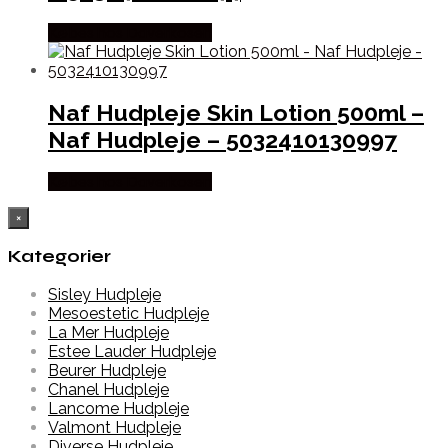
Købes hos Daverkosen
Naf Hudpleje Skin Lotion 500ml –
Naf Hudpleje – 5032410130997
Købes hos Daverkosen
×
Kategorier
Sisley Hudpleje
Mesoestetic Hudpleje
La Mer Hudpleje
Estee Lauder Hudpleje
Beurer Hudpleje
Chanel Hudpleje
Lancome Hudpleje
Valmont Hudpleje
Diverse Hudpleje