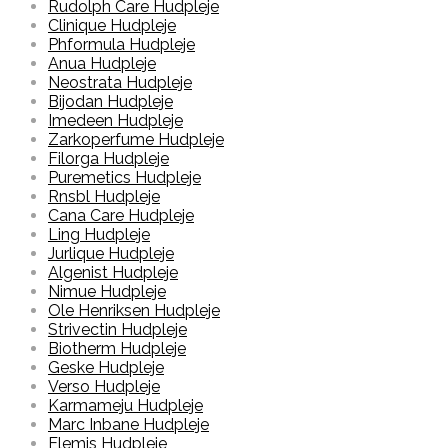
Rudolph Care Hudpleje
Clinique Hudpleje
Phformula Hudpleje
Anua Hudpleje
Neostrata Hudpleje
Bijodan Hudpleje
Imedeen Hudpleje
Zarkoperfume Hudpleje
Filorga Hudpleje
Puremetics Hudpleje
Rnsbl Hudpleje
Cana Care Hudpleje
Ling Hudpleje
Jurlique Hudpleje
Algenist Hudpleje
Nimue Hudpleje
Ole Henriksen Hudpleje
Strivectin Hudpleje
Biotherm Hudpleje
Geske Hudpleje
Verso Hudpleje
Karmameju Hudpleje
Marc Inbane Hudpleje
Elemis Hudpleje