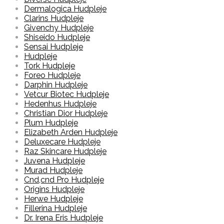
Dermalogica Hudpleje
Clarins Hudpleje
Givenchy Hudpleje
Shiseido Hudpleje
Sensai Hudpleje
Hudpleje
Tork Hudpleje
Foreo Hudpleje
Darphin Hudpleje
Vetcur Biotec Hudpleje
Hedenhus Hudpleje
Christian Dior Hudpleje
Plum Hudpleje
Elizabeth Arden Hudpleje
Deluxecare Hudpleje
Raz Skincare Hudpleje
Juvena Hudpleje
Murad Hudpleje
Cnd,cnd Pro Hudpleje
Origins Hudpleje
Herwe Hudpleje
Fillerina Hudpleje
Dr. Irena Eris Hudpleje