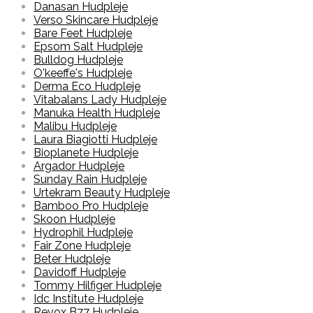
Danasan Hudpleje
Verso Skincare Hudpleje
Bare Feet Hudpleje
Epsom Salt Hudpleje
Bulldog Hudpleje
O'keeffe's Hudpleje
Derma Eco Hudpleje
Vitabalans Lady Hudpleje
Manuka Health Hudpleje
Malibu Hudpleje
Laura Biagiotti Hudpleje
Bioplanete Hudpleje
Argador Hudpleje
Sunday Rain Hudpleje
Urtekram Beauty Hudpleje
Bamboo Pro Hudpleje
Skoon Hudpleje
Hydrophil Hudpleje
Fair Zone Hudpleje
Beter Hudpleje
Davidoff Hudpleje
Tommy Hilfiger Hudpleje
Idc Institute Hudpleje
Revox B77 Hudpleje