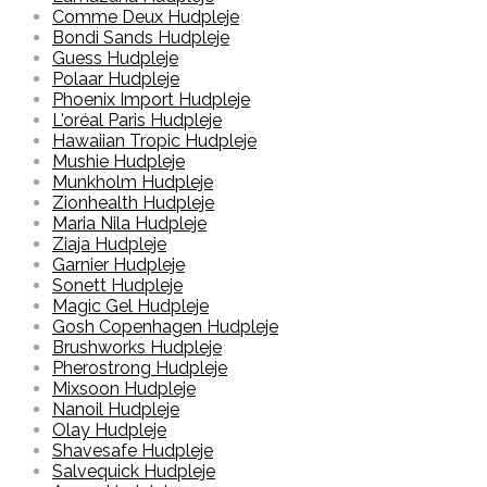
Comme Deux Hudpleje
Bondi Sands Hudpleje
Guess Hudpleje
Polaar Hudpleje
Phoenix Import Hudpleje
L'oréal Paris Hudpleje
Hawaiian Tropic Hudpleje
Mushie Hudpleje
Munkholm Hudpleje
Zionhealth Hudpleje
Maria Nila Hudpleje
Ziaja Hudpleje
Garnier Hudpleje
Sonett Hudpleje
Magic Gel Hudpleje
Gosh Copenhagen Hudpleje
Brushworks Hudpleje
Pherostrong Hudpleje
Mixsoon Hudpleje
Nanoil Hudpleje
Olay Hudpleje
Shavesafe Hudpleje
Salvequick Hudpleje