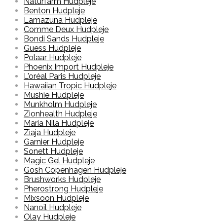
Naturfarm Hudpleje
Benton Hudpleje
Lamazuna Hudpleje
Comme Deux Hudpleje
Bondi Sands Hudpleje
Guess Hudpleje
Polaar Hudpleje
Phoenix Import Hudpleje
L'oréal Paris Hudpleje
Hawaiian Tropic Hudpleje
Mushie Hudpleje
Munkholm Hudpleje
Zionhealth Hudpleje
Maria Nila Hudpleje
Ziaja Hudpleje
Garnier Hudpleje
Sonett Hudpleje
Magic Gel Hudpleje
Gosh Copenhagen Hudpleje
Brushworks Hudpleje
Pherostrong Hudpleje
Mixsoon Hudpleje
Nanoil Hudpleje
Olay Hudpleje