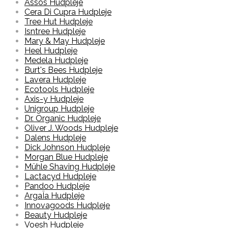
Assos Hudpleje
Cera Di Cupra Hudpleje
Tree Hut Hudpleje
Isntree Hudpleje
Mary & May Hudpleje
Heel Hudpleje
Medela Hudpleje
Burt's Bees Hudpleje
Lavera Hudpleje
Ecotools Hudpleje
Axis-y Hudpleje
Unigroup Hudpleje
Dr. Organic Hudpleje
Oliver J. Woods Hudpleje
Dalens Hudpleje
Dick Johnson Hudpleje
Morgan Blue Hudpleje
Mühle Shaving Hudpleje
Lactacyd Hudpleje
Pandoo Hudpleje
ArgaÏa Hudpleje
Innovagoods Hudpleje
Beauty Hudpleje
Voesh Hudpleje