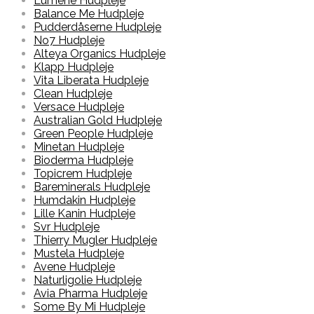
Lumene Hudpleje
Balance Me Hudpleje
Pudderdåserne Hudpleje
No7 Hudpleje
Alteya Organics Hudpleje
Klapp Hudpleje
Vita Liberata Hudpleje
Clean Hudpleje
Versace Hudpleje
Australian Gold Hudpleje
Green People Hudpleje
Minetan Hudpleje
Bioderma Hudpleje
Topicrem Hudpleje
Bareminerals Hudpleje
Humdakin Hudpleje
Lille Kanin Hudpleje
Svr Hudpleje
Thierry Mugler Hudpleje
Mustela Hudpleje
Avene Hudpleje
Naturligolie Hudpleje
Avia Pharma Hudpleje
Some By Mi Hudpleje