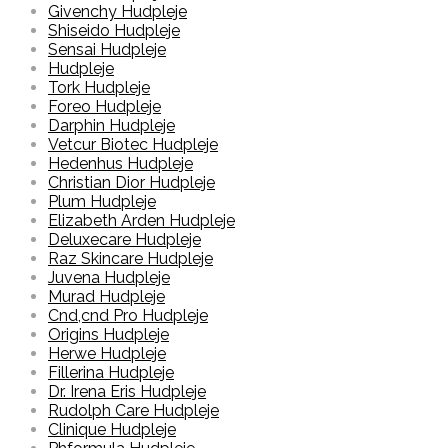
Givenchy Hudpleje
Shiseido Hudpleje
Sensai Hudpleje
Hudpleje
Tork Hudpleje
Foreo Hudpleje
Darphin Hudpleje
Vetcur Biotec Hudpleje
Hedenhus Hudpleje
Christian Dior Hudpleje
Plum Hudpleje
Elizabeth Arden Hudpleje
Deluxecare Hudpleje
Raz Skincare Hudpleje
Juvena Hudpleje
Murad Hudpleje
Cnd,cnd Pro Hudpleje
Origins Hudpleje
Herwe Hudpleje
Fillerina Hudpleje
Dr. Irena Eris Hudpleje
Rudolph Care Hudpleje
Clinique Hudpleje