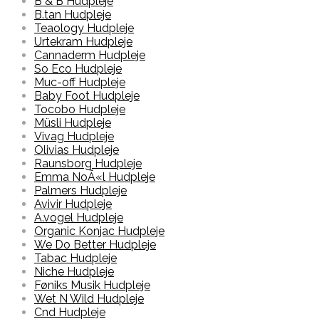
B & B Hudpleje
B.tan Hudpleje
Teaology Hudpleje
Urtekram Hudpleje
Cannaderm Hudpleje
So Eco Hudpleje
Muc-off Hudpleje
Baby Foot Hudpleje
Tocobo Hudpleje
Müsli Hudpleje
Vivag Hudpleje
Olivias Hudpleje
Raunsborg Hudpleje
Emma NoÃ«l Hudpleje
Palmers Hudpleje
Avivir Hudpleje
A.vogel Hudpleje
Organic Konjac Hudpleje
We Do Better Hudpleje
Tabac Hudpleje
Niche Hudpleje
Føniks Musik Hudpleje
Wet N Wild Hudpleje
Cnd Hudpleje