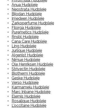
Phformula Hudpleje
Anua Hudpleje
Neostrata Hudpleje
Bijodan Hudpleje
Imedeen Hudpleje
Zarkoperfume Hudpleje
Filorga Hudpleje
Puremetics Hudpleje
Rnsbl Hudpleje
Cana Care Hudpleje
Ling Hudpleje
Jurlique Hudpleje
Algenist Hudpleje
Nimue Hudpleje
Ole Henriksen Hudpleje
Strivectin Hudpleje
Biotherm Hudpleje
Geske Hudpleje
Verso Hudpleje
Karmameju Hudpleje
Marc Inbane Hudpleje
Elemis Hudpleje
Rosalique Hudpleje
L'occitane Hudpleje