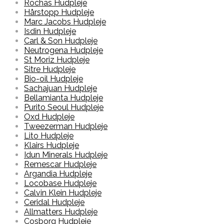
Rochas Hudpleje
Hårstopp Hudpleje
Marc Jacobs Hudpleje
Isdin Hudpleje
Carl & Son Hudpleje
Neutrogena Hudpleje
St Moriz Hudpleje
Sitre Hudpleje
Bio-oil Hudpleje
Sachajuan Hudpleje
Bellamianta Hudpleje
Purito Seoul Hudpleje
Oxd Hudpleje
Tweezerman Hudpleje
Lito Hudpleje
Klairs Hudpleje
Idun Minerals Hudpleje
Remescar Hudpleje
Argandia Hudpleje
Locobase Hudpleje
Calvin Klein Hudpleje
Ceridal Hudpleje
Allmatters Hudpleje
Cosborg Hudpleje