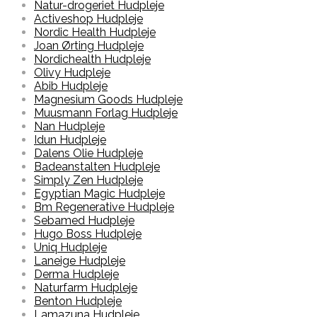
Natur-drogeriet Hudpleje
Activeshop Hudpleje
Nordic Health Hudpleje
Joan Ørting Hudpleje
Nordichealth Hudpleje
Olivy Hudpleje
Abib Hudpleje
Magnesium Goods Hudpleje
Muusmann Forlag Hudpleje
Nan Hudpleje
Idun Hudpleje
Dalens Olie Hudpleje
Badeanstalten Hudpleje
Simply Zen Hudpleje
Egyptian Magic Hudpleje
Bm Regenerative Hudpleje
Sebamed Hudpleje
Hugo Boss Hudpleje
Uniq Hudpleje
Laneige Hudpleje
Derma Hudpleje
Naturfarm Hudpleje
Benton Hudpleje
Lamazuna Hudpleje