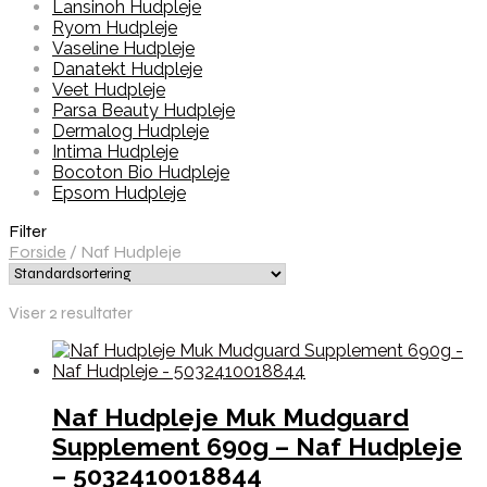
Lansinoh Hudpleje
Ryom Hudpleje
Vaseline Hudpleje
Danatekt Hudpleje
Veet Hudpleje
Parsa Beauty Hudpleje
Dermalog Hudpleje
Intima Hudpleje
Bocoton Bio Hudpleje
Epsom Hudpleje
Filter
Forside
/
Naf Hudpleje
Viser 2 resultater
Naf Hudpleje Muk Mudguard
Supplement 690g – Naf Hudpleje
– 5032410018844