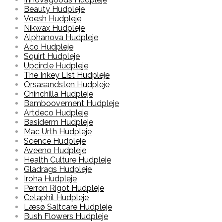
Beauty Hudpleje
Voesh Hudpleje
Nikwax Hudpleje
Alphanova Hudpleje
Aco Hudpleje
Squirt Hudpleje
Upcircle Hudpleje
The Inkey List Hudpleje
Orsasandsten Hudpleje
Chinchilla Hudpleje
Bamboovement Hudpleje
Artdeco Hudpleje
Basiderm Hudpleje
Mac Urth Hudpleje
Scence Hudpleje
Aveeno Hudpleje
Health Culture Hudpleje
Gladrags Hudpleje
Iroha Hudpleje
Perron Rigot Hudpleje
Cetaphil Hudpleje
Læsø Saltcare Hudpleje
Bush Flowers Hudpleje