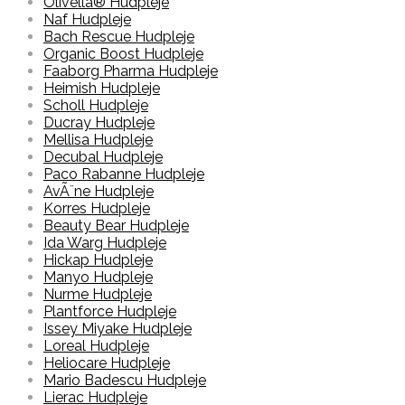
Olivella® Hudpleje
Naf Hudpleje
Bach Rescue Hudpleje
Organic Boost Hudpleje
Faaborg Pharma Hudpleje
Heimish Hudpleje
Scholl Hudpleje
Ducray Hudpleje
Mellisa Hudpleje
Decubal Hudpleje
Paco Rabanne Hudpleje
AvÃ¨ne Hudpleje
Korres Hudpleje
Beauty Bear Hudpleje
Ida Warg Hudpleje
Hickap Hudpleje
Manyo Hudpleje
Nurme Hudpleje
Plantforce Hudpleje
Issey Miyake Hudpleje
Loreal Hudpleje
Heliocare Hudpleje
Mario Badescu Hudpleje
Lierac Hudpleje