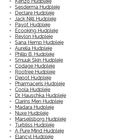
Kenzo Hudpleje
Sesderma Hudpleje
Declare Hudpleje
Jack Njill Hudpleje
Payot Hudpleje
Ecooking Hudpleje
Revlon Hudpleje
Sana Hemp Hudpleje
Aurelia Hudpleje
Philip B. Hudpleje
Smuuk Skin Hudpleje
Codage Hudpleje
Rootree Hudpleje
Depot Hudpleje
Pharmaceris Hudpleje
Coola Hudpleje
Dr. Hauschka Hudpleje
Clarins Men Hudpleje
Madara Hudpleje
Nuxe Hudpleje
Marselisborg Hudpleje
Turbliss Hudpleje
A Pure Mind Hudpleje
Elancyl Hudpleje