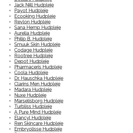
Jack Njill Hudpleje
Payot Hudpleje
Ecooking Hudpleje
Revlon Hudpleje
Sana Hemp Hudpleje
Aurelia Hudpleje
Philip B. Hudpleje
Smuuk Skin Hudpleje
Codage Hudpleje
Rootree Hudpleje
Depot Hudpleje
Pharmaceris Hudpleje
Coola Hudpleje
Dr. Hauschka Hudpleje
Clarins Men Hudpleje
Madara Hudpleje
Nuxe Hudpleje
Marselisborg Hudpleje
Turbliss Hudpleje
A Pure Mind Hudpleje
Elancyl Hudpleje
Ren Skincare Hudpleje
Embryolisse Hudpleje