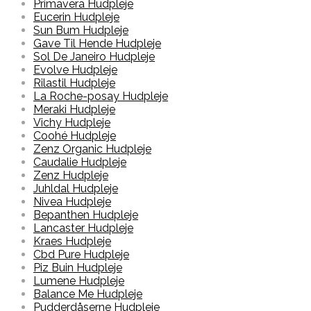
Primavera Hudpleje
Eucerin Hudpleje
Sun Bum Hudpleje
Gave Til Hende Hudpleje
Sol De Janeiro Hudpleje
Evolve Hudpleje
Rilastil Hudpleje
La Roche-posay Hudpleje
Meraki Hudpleje
Vichy Hudpleje
Coohé Hudpleje
Zenz Organic Hudpleje
Caudalie Hudpleje
Zenz Hudpleje
Juhldal Hudpleje
Nivea Hudpleje
Bepanthen Hudpleje
Lancaster Hudpleje
Kraes Hudpleje
Cbd Pure Hudpleje
Piz Buin Hudpleje
Lumene Hudpleje
Balance Me Hudpleje
Pudderdåserne Hudpleje