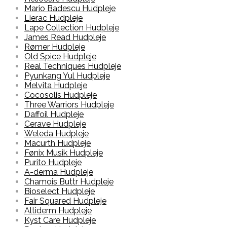
Mario Badescu Hudpleje
Lierac Hudpleje
Lape Collection Hudpleje
James Read Hudpleje
Rømer Hudpleje
Old Spice Hudpleje
Real Techniques Hudpleje
Pyunkang Yul Hudpleje
Melvita Hudpleje
Cocosolis Hudpleje
Three Warriors Hudpleje
Daffoil Hudpleje
Cerave Hudpleje
Weleda Hudpleje
Macurth Hudpleje
Fønix Musik Hudpleje
Purito Hudpleje
A-derma Hudpleje
Chamois Buttr Hudpleje
Bioselect Hudpleje
Fair Squared Hudpleje
Altiderm Hudpleje
Kyst Care Hudpleje