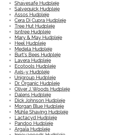
Shavesafe Hudpleje
Salvequick Hudpleje
Assos Hudpleje
Cera Di Cupra Hudpleje
Tree Hut Hudpleje
Isntree Hudpleje
Mary & May Hudpleje
Heel Hudpleje
Medela Hudpleje
Burt's Bees Hudpleje
Lavera Hudpleje
Ecotools Hudpleje
Axis-y Hudpleje
Unigroup Hudpleje
Dr. Organic Hudpleje
Oliver J. Woods Hudpleje
Dalens Hudpleje
Dick Johnson Hudpleje
Morgan Blue Hudpleje
Mühle Shaving Hudpleje
Lactacyd Hudpleje
Pandoo Hudpleje
ArgaÏa Hudpleje
Innovagoods Hudpleje