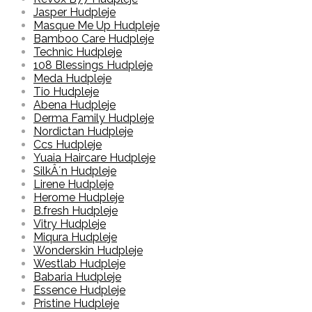
Jasper Hudpleje
Masque Me Up Hudpleje
Bamboo Care Hudpleje
Technic Hudpleje
108 Blessings Hudpleje
Meda Hudpleje
Tio Hudpleje
Abena Hudpleje
Derma Family Hudpleje
Nordictan Hudpleje
Ccs Hudpleje
Yuaia Haircare Hudpleje
SilkÂ´n Hudpleje
Lirene Hudpleje
Herome Hudpleje
B.fresh Hudpleje
Vitry Hudpleje
Miqura Hudpleje
Wonderskin Hudpleje
Westlab Hudpleje
Babaria Hudpleje
Essence Hudpleje
Pristine Hudpleje