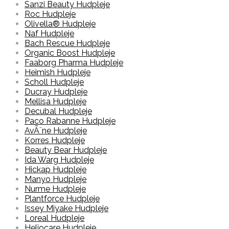
Sanzi Beauty Hudpleje
Roc Hudpleje
Olivella® Hudpleje
Naf Hudpleje
Bach Rescue Hudpleje
Organic Boost Hudpleje
Faaborg Pharma Hudpleje
Heimish Hudpleje
Scholl Hudpleje
Ducray Hudpleje
Mellisa Hudpleje
Decubal Hudpleje
Paco Rabanne Hudpleje
AvÃ¨ne Hudpleje
Korres Hudpleje
Beauty Bear Hudpleje
Ida Warg Hudpleje
Hickap Hudpleje
Manyo Hudpleje
Nurme Hudpleje
Plantforce Hudpleje
Issey Miyake Hudpleje
Loreal Hudpleje
Heliocare Hudpleje