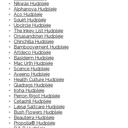
Nikwax Hudpleje
Alphanova Hudpleje
Aco Hudpleje
Squirt Hudpleje
Upcircle Hudpleje
The Inkey List Hudpleje
Orsasandsten Hudpleje
Chinchilla Hudpleje
Bamboovement Hudpleje
Artdeco Hudpleje
Basiderm Hudpleje
Mac Urth Hudpleje
Scence Hudpleje
Aveeno Hudpleje
Health Culture Hudpleje
Gladrags Hudpleje
Iroha Hudpleje
Perron Rigot Hudpleje
Cetaphil Hudpleje
Læsø Saltcare Hudpleje
Bush Flowers Hudpleje
Beauterra Hudpleje
Propolia® Hudpleje