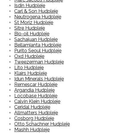
Isdin Hudpleje
Carl & Son Hudpleje
Neutrogena Hudpleje
St Moriz Hudpleje
Sitre Hudpleje
Bio-oil Hudpleje
Sachajuan Hudpleje
Bellamianta Hudpleje
Purito Seoul Hudpleje
Oxd Hudpleje
Tweezerman Hudpleje
Lito Hudpleje
Klairs Hudpleje
Idun Minerals Hudpleje
Remescar Hudpleje
Argandia Hudpleje
Locobase Hudpleje
Calvin Klein Hudpleje
Ceridal Hudpleje
Allmatters Hudpleje
Cosborg Hudpleje
Otto Schachner Hudpleje
Mashh Hudpleje