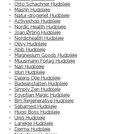
Otto Schachner Hudpleje
Mashh Hudpleje
Natur-drogeriet Hudpleje
Activeshop Hudpleje
Nordic Health Hudpleje
Joan Ørting Hudpleje
Nordichealth Hudpleje
Olivy Hudpleje
Abib Hudpleje
Magnesium Goods Hudpleje
Muusmann Forlag Hudpleje
Nan Hudpleje
Idun Hudpleje
Dalens Olie Hudpleje
Badeanstalten Hudpleje
Simply Zen Hudpleje
Egyptian Magic Hudpleje
Bm Regenerative Hudpleje
Sebamed Hudpleje
Hugo Boss Hudpleje
Uniq Hudpleje
Laneige Hudpleje
Derma Hudpleje