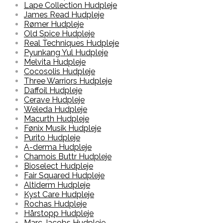
Lape Collection Hudpleje
James Read Hudpleje
Rømer Hudpleje
Old Spice Hudpleje
Real Techniques Hudpleje
Pyunkang Yul Hudpleje
Melvita Hudpleje
Cocosolis Hudpleje
Three Warriors Hudpleje
Daffoil Hudpleje
Cerave Hudpleje
Weleda Hudpleje
Macurth Hudpleje
Fønix Musik Hudpleje
Purito Hudpleje
A-derma Hudpleje
Chamois Buttr Hudpleje
Bioselect Hudpleje
Fair Squared Hudpleje
Altiderm Hudpleje
Kyst Care Hudpleje
Rochas Hudpleje
Hårstopp Hudpleje
Marc Jacobs Hudpleje