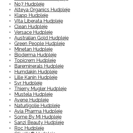
No7 Hudpleje
Alteya Organics Hudpleje
Klapp Hudpleje
Vita Liberata Hudpleje
Clean Hudpleje
Versace Hudpleje
Australian Gold Hudpleje
Green People Hudpleje
Minetan Hudpleje
Bioderma Hudpleje
Topicrem Hudpleje
Bareminerals Hudpleje
Humdakin Hudpleje
Lille Kanin Hudpleje
Svr Hudpleje
Thierry Mugler Hudpleje
Mustela Hudpleje
Avene Hudpleje
Naturligolie Hudpleje
Avia Pharma Hudpleje
Some By Mi Hudpleje
Sanzi Beauty Hudpleje
Roc Hudpleje