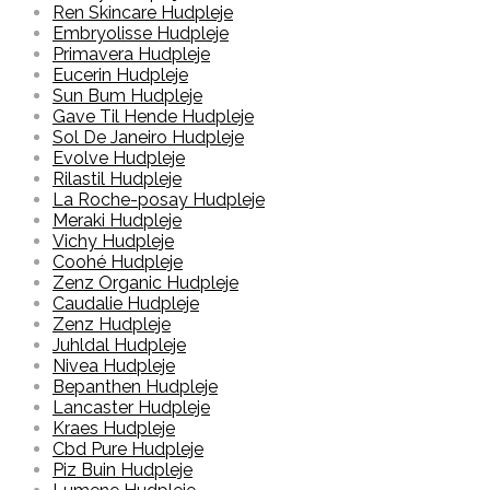
Ren Skincare Hudpleje
Embryolisse Hudpleje
Primavera Hudpleje
Eucerin Hudpleje
Sun Bum Hudpleje
Gave Til Hende Hudpleje
Sol De Janeiro Hudpleje
Evolve Hudpleje
Rilastil Hudpleje
La Roche-posay Hudpleje
Meraki Hudpleje
Vichy Hudpleje
Coohé Hudpleje
Zenz Organic Hudpleje
Caudalie Hudpleje
Zenz Hudpleje
Juhldal Hudpleje
Nivea Hudpleje
Bepanthen Hudpleje
Lancaster Hudpleje
Kraes Hudpleje
Cbd Pure Hudpleje
Piz Buin Hudpleje