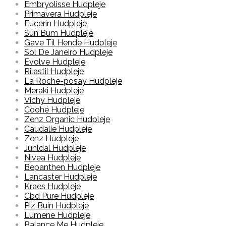
Embryolisse Hudpleje
Primavera Hudpleje
Eucerin Hudpleje
Sun Bum Hudpleje
Gave Til Hende Hudpleje
Sol De Janeiro Hudpleje
Evolve Hudpleje
Rilastil Hudpleje
La Roche-posay Hudpleje
Meraki Hudpleje
Vichy Hudpleje
Coohé Hudpleje
Zenz Organic Hudpleje
Caudalie Hudpleje
Zenz Hudpleje
Juhldal Hudpleje
Nivea Hudpleje
Bepanthen Hudpleje
Lancaster Hudpleje
Kraes Hudpleje
Cbd Pure Hudpleje
Piz Buin Hudpleje
Lumene Hudpleje
Balance Me Hudpleje