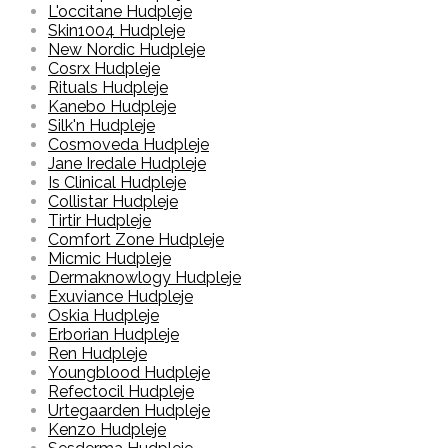
L'occitane Hudpleje
Skin1004 Hudpleje
New Nordic Hudpleje
Cosrx Hudpleje
Rituals Hudpleje
Kanebo Hudpleje
Silk'n Hudpleje
Cosmoveda Hudpleje
Jane Iredale Hudpleje
Is Clinical Hudpleje
Collistar Hudpleje
Tirtir Hudpleje
Comfort Zone Hudpleje
Micmic Hudpleje
Dermaknowlogy Hudpleje
Exuviance Hudpleje
Oskia Hudpleje
Erborian Hudpleje
Ren Hudpleje
Youngblood Hudpleje
Refectocil Hudpleje
Urtegaarden Hudpleje
Kenzo Hudpleje