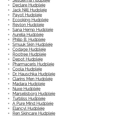
Sesderma Hudpleje
Declare Hudpleje
Jack Njill Hudpleje
Payot Hudpleje
Ecooking Hudpleje
Revlon Hudpleje
Sana Hemp Hudpleje
Aurelia Hudpleje
Philip B. Hudpleje
Smuuk Skin Hudpleje
Codage Hudpleje
Rootree Hudpleje
Depot Hudpleje
Pharmaceris Hudpleje
Coola Hudpleje
Dr. Hauschka Hudpleje
Clarins Men Hudpleje
Madara Hudpleje
Nuxe Hudpleje
Marselisborg Hudpleje
Turbliss Hudpleje
A Pure Mind Hudpleje
Elancyl Hudpleje
Ren Skincare Hudpleje