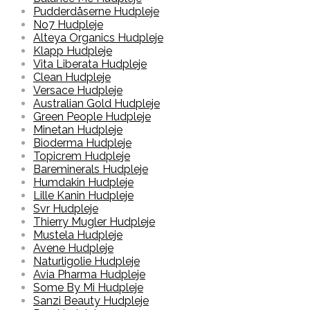
Pudderdåserne Hudpleje
No7 Hudpleje
Alteya Organics Hudpleje
Klapp Hudpleje
Vita Liberata Hudpleje
Clean Hudpleje
Versace Hudpleje
Australian Gold Hudpleje
Green People Hudpleje
Minetan Hudpleje
Bioderma Hudpleje
Topicrem Hudpleje
Bareminerals Hudpleje
Humdakin Hudpleje
Lille Kanin Hudpleje
Svr Hudpleje
Thierry Mugler Hudpleje
Mustela Hudpleje
Avene Hudpleje
Naturligolie Hudpleje
Avia Pharma Hudpleje
Some By Mi Hudpleje
Sanzi Beauty Hudpleje