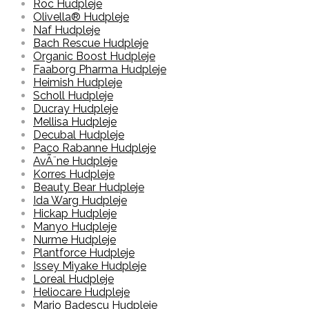
Roc Hudpleje
Olivella® Hudpleje
Naf Hudpleje
Bach Rescue Hudpleje
Organic Boost Hudpleje
Faaborg Pharma Hudpleje
Heimish Hudpleje
Scholl Hudpleje
Ducray Hudpleje
Mellisa Hudpleje
Decubal Hudpleje
Paco Rabanne Hudpleje
AvÃ¨ne Hudpleje
Korres Hudpleje
Beauty Bear Hudpleje
Ida Warg Hudpleje
Hickap Hudpleje
Manyo Hudpleje
Nurme Hudpleje
Plantforce Hudpleje
Issey Miyake Hudpleje
Loreal Hudpleje
Heliocare Hudpleje
Mario Badescu Hudpleje