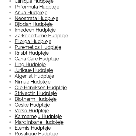
Clinique Hudpleje
Phformula Hudpleje
Anua Hudpleje
Neostrata Hudpleje
Bijodan Hudpleje
Imedeen Hudpleje
Zarkoperfume Hudpleje
Filorga Hudpleje
Puremetics Hudpleje
Rnsbl Hudpleje
Cana Care Hudpleje
Ling Hudpleje
Jurlique Hudpleje
Algenist Hudpleje
Nimue Hudpleje
Ole Henriksen Hudpleje
Strivectin Hudpleje
Biotherm Hudpleje
Geske Hudpleje
Verso Hudpleje
Karmameju Hudpleje
Marc Inbane Hudpleje
Elemis Hudpleje
Rosalique Hudpleje