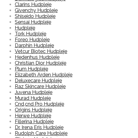
Clarins Hudpleje
Givenchy Hudpleje
Shiseido Hudpleje
Sensai Hudpleje
Hudpleje
Tork Hudpleje
Foreo Hudpleje
Darphin Hudpleje
Vetcur Biotec Hudpleje
Hedenhus Hudpleje
Christian Dior Hudpleje
Plum Hudpleje
Elizabeth Arden Hudpleje
Deluxecare Hudpleje
Raz Skincare Hudpleje
Juvena Hudpleje
Murad Hudpleje
Cnd,cnd Pro Hudpleje
Origins Hudpleje
Herwe Hudpleje
Fillerina Hudpleje
Dr. Irena Eris Hudpleje
Rudolph Care Hudpleje