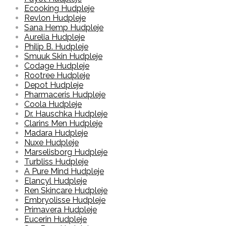
Ecooking Hudpleje
Revlon Hudpleje
Sana Hemp Hudpleje
Aurelia Hudpleje
Philip B. Hudpleje
Smuuk Skin Hudpleje
Codage Hudpleje
Rootree Hudpleje
Depot Hudpleje
Pharmaceris Hudpleje
Coola Hudpleje
Dr. Hauschka Hudpleje
Clarins Men Hudpleje
Madara Hudpleje
Nuxe Hudpleje
Marselisborg Hudpleje
Turbliss Hudpleje
A Pure Mind Hudpleje
Elancyl Hudpleje
Ren Skincare Hudpleje
Embryolisse Hudpleje
Primavera Hudpleje
Eucerin Hudpleje