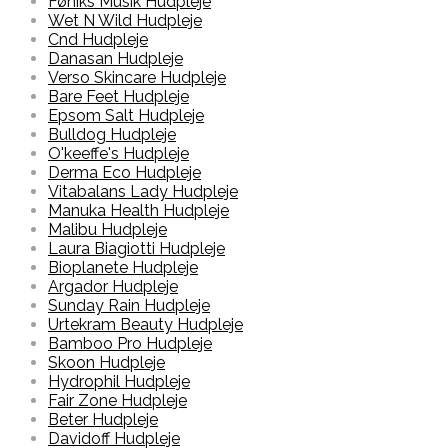
Føniks Musik Hudpleje
Wet N Wild Hudpleje
Cnd Hudpleje
Danasan Hudpleje
Verso Skincare Hudpleje
Bare Feet Hudpleje
Epsom Salt Hudpleje
Bulldog Hudpleje
O'keeffe's Hudpleje
Derma Eco Hudpleje
Vitabalans Lady Hudpleje
Manuka Health Hudpleje
Malibu Hudpleje
Laura Biagiotti Hudpleje
Bioplanete Hudpleje
Argador Hudpleje
Sunday Rain Hudpleje
Urtekram Beauty Hudpleje
Bamboo Pro Hudpleje
Skoon Hudpleje
Hydrophil Hudpleje
Fair Zone Hudpleje
Beter Hudpleje
Davidoff Hudpleje