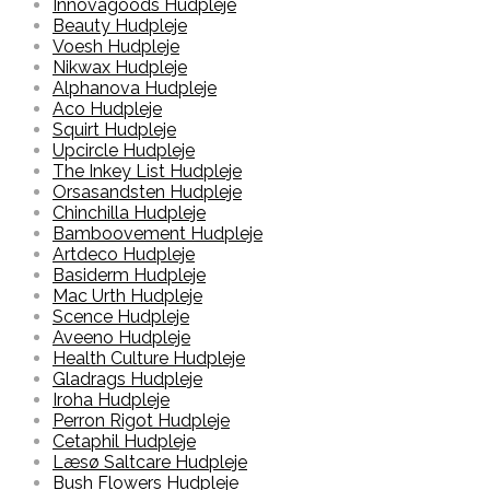
Innovagoods Hudpleje
Beauty Hudpleje
Voesh Hudpleje
Nikwax Hudpleje
Alphanova Hudpleje
Aco Hudpleje
Squirt Hudpleje
Upcircle Hudpleje
The Inkey List Hudpleje
Orsasandsten Hudpleje
Chinchilla Hudpleje
Bamboovement Hudpleje
Artdeco Hudpleje
Basiderm Hudpleje
Mac Urth Hudpleje
Scence Hudpleje
Aveeno Hudpleje
Health Culture Hudpleje
Gladrags Hudpleje
Iroha Hudpleje
Perron Rigot Hudpleje
Cetaphil Hudpleje
Læsø Saltcare Hudpleje
Bush Flowers Hudpleje