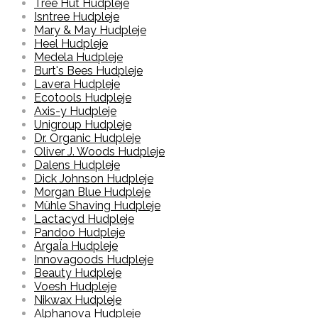
Tree Hut Hudpleje
Isntree Hudpleje
Mary & May Hudpleje
Heel Hudpleje
Medela Hudpleje
Burt's Bees Hudpleje
Lavera Hudpleje
Ecotools Hudpleje
Axis-y Hudpleje
Unigroup Hudpleje
Dr. Organic Hudpleje
Oliver J. Woods Hudpleje
Dalens Hudpleje
Dick Johnson Hudpleje
Morgan Blue Hudpleje
Mühle Shaving Hudpleje
Lactacyd Hudpleje
Pandoo Hudpleje
ArgaÏa Hudpleje
Innovagoods Hudpleje
Beauty Hudpleje
Voesh Hudpleje
Nikwax Hudpleje
Alphanova Hudpleje