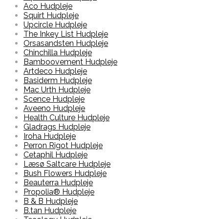
Aco Hudpleje
Squirt Hudpleje
Upcircle Hudpleje
The Inkey List Hudpleje
Orsasandsten Hudpleje
Chinchilla Hudpleje
Bamboovement Hudpleje
Artdeco Hudpleje
Basiderm Hudpleje
Mac Urth Hudpleje
Scence Hudpleje
Aveeno Hudpleje
Health Culture Hudpleje
Gladrags Hudpleje
Iroha Hudpleje
Perron Rigot Hudpleje
Cetaphil Hudpleje
Læsø Saltcare Hudpleje
Bush Flowers Hudpleje
Beauterra Hudpleje
Propolia® Hudpleje
B & B Hudpleje
B.tan Hudpleje