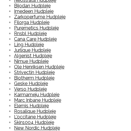
Neostrata Hudpleje
Bijodan Hudpleje
Imedeen Hudpleje
Zarkoperfume Hudpleje
Filorga Hudpleje
Puremetics Hudpleje
Rnsbl Hudpleje
Cana Care Hudpleje
Ling Hudpleje
Jurlique Hudpleje
Algenist Hudpleje
Nimue Hudpleje
Ole Henriksen Hudpleje
Strivectin Hudpleje
Biotherm Hudpleje
Geske Hudpleje
Verso Hudpleje
Karmameju Hudpleje
Marc Inbane Hudpleje
Elemis Hudpleje
Rosalique Hudpleje
L'occitane Hudpleje
Skin1004 Hudpleje
New Nordic Hudpleje