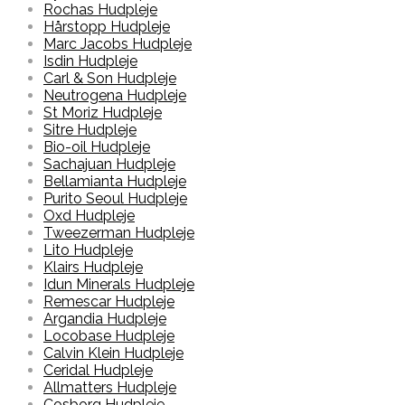
Rochas Hudpleje
Hårstopp Hudpleje
Marc Jacobs Hudpleje
Isdin Hudpleje
Carl & Son Hudpleje
Neutrogena Hudpleje
St Moriz Hudpleje
Sitre Hudpleje
Bio-oil Hudpleje
Sachajuan Hudpleje
Bellamianta Hudpleje
Purito Seoul Hudpleje
Oxd Hudpleje
Tweezerman Hudpleje
Lito Hudpleje
Klairs Hudpleje
Idun Minerals Hudpleje
Remescar Hudpleje
Argandia Hudpleje
Locobase Hudpleje
Calvin Klein Hudpleje
Ceridal Hudpleje
Allmatters Hudpleje
Cosborg Hudpleje