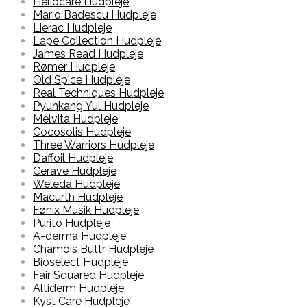
Heliocare Hudpleje
Mario Badescu Hudpleje
Lierac Hudpleje
Lape Collection Hudpleje
James Read Hudpleje
Rømer Hudpleje
Old Spice Hudpleje
Real Techniques Hudpleje
Pyunkang Yul Hudpleje
Melvita Hudpleje
Cocosolis Hudpleje
Three Warriors Hudpleje
Daffoil Hudpleje
Cerave Hudpleje
Weleda Hudpleje
Macurth Hudpleje
Fønix Musik Hudpleje
Purito Hudpleje
A-derma Hudpleje
Chamois Buttr Hudpleje
Bioselect Hudpleje
Fair Squared Hudpleje
Altiderm Hudpleje
Kyst Care Hudpleje