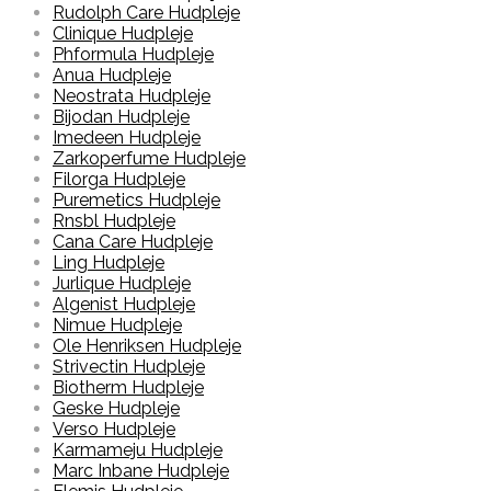
Rudolph Care Hudpleje
Clinique Hudpleje
Phformula Hudpleje
Anua Hudpleje
Neostrata Hudpleje
Bijodan Hudpleje
Imedeen Hudpleje
Zarkoperfume Hudpleje
Filorga Hudpleje
Puremetics Hudpleje
Rnsbl Hudpleje
Cana Care Hudpleje
Ling Hudpleje
Jurlique Hudpleje
Algenist Hudpleje
Nimue Hudpleje
Ole Henriksen Hudpleje
Strivectin Hudpleje
Biotherm Hudpleje
Geske Hudpleje
Verso Hudpleje
Karmameju Hudpleje
Marc Inbane Hudpleje