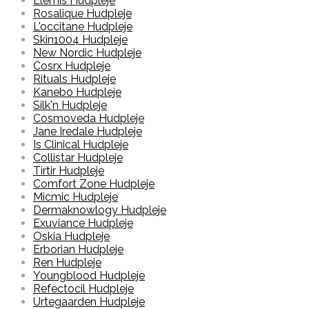
Elemis Hudpleje
Rosalique Hudpleje
L'occitane Hudpleje
Skin1004 Hudpleje
New Nordic Hudpleje
Cosrx Hudpleje
Rituals Hudpleje
Kanebo Hudpleje
Silk'n Hudpleje
Cosmoveda Hudpleje
Jane Iredale Hudpleje
Is Clinical Hudpleje
Collistar Hudpleje
Tirtir Hudpleje
Comfort Zone Hudpleje
Micmic Hudpleje
Dermaknowlogy Hudpleje
Exuviance Hudpleje
Oskia Hudpleje
Erborian Hudpleje
Ren Hudpleje
Youngblood Hudpleje
Refectocil Hudpleje
Urtegaarden Hudpleje