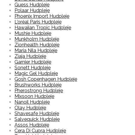
Guess Hudpleje
Polaar Hudpleje
Phoenix Import Hudpleje
L'oréal Paris Hudpleje
Hawaiian Tropic Hudpleje
Mushie Hudpleje
Munkholm Hudpleje
Zionhealth Hudpleje
Maria Nila Hudpleje
Ziaja Hudpleje
Garnier Hudpleje
Sonett Hudpleje
Magic Gel Hudpleje
Gosh Copenhagen Hudpleje
Brushworks Hudpleje
Pherostrong Hudpleje
Mixsoon Hudpleje
Nanoil Hudpleje
Olay Hudpleje
Shavesafe Hudpleje
Salvequick Hudpleje
Assos Hudpleje
Cera Di Cupra Hudpleje