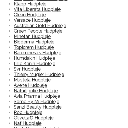
Klapp Hudpleje
Vita Liberata Hudpleje
Clean Hudpleje
Versace Hudpleje
Australian Gold Hudpleje
Green People Hudpleje
Minetan Hudpleje
Bioderma Hudpleje
Topicrem Hudpleje
Bareminerals Hudpleje
Humdakin Hudpleje
Lille Kanin Hudpleje
Svr Hudpleje
Thierry Mugler Hudpleje
Mustela Hudpleje
Avene Hudpleje
Naturligolie Hudpleje
Avia Pharma Hudpleje
Some By Mi Hudpleje
Sanzi Beauty Hudpleje
Roc Hudpleje
Olivella® Hudpleje
Naf Hudpleje