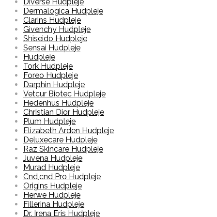
Diverse Hudpleje
Dermalogica Hudpleje
Clarins Hudpleje
Givenchy Hudpleje
Shiseido Hudpleje
Sensai Hudpleje
Hudpleje
Tork Hudpleje
Foreo Hudpleje
Darphin Hudpleje
Vetcur Biotec Hudpleje
Hedenhus Hudpleje
Christian Dior Hudpleje
Plum Hudpleje
Elizabeth Arden Hudpleje
Deluxecare Hudpleje
Raz Skincare Hudpleje
Juvena Hudpleje
Murad Hudpleje
Cnd,cnd Pro Hudpleje
Origins Hudpleje
Herwe Hudpleje
Fillerina Hudpleje
Dr. Irena Eris Hudpleje