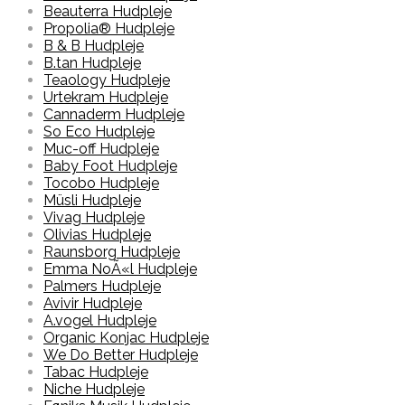
Beauterra Hudpleje
Propolia® Hudpleje
B & B Hudpleje
B.tan Hudpleje
Teaology Hudpleje
Urtekram Hudpleje
Cannaderm Hudpleje
So Eco Hudpleje
Muc-off Hudpleje
Baby Foot Hudpleje
Tocobo Hudpleje
Müsli Hudpleje
Vivag Hudpleje
Olivias Hudpleje
Raunsborg Hudpleje
Emma NoÃ«l Hudpleje
Palmers Hudpleje
Avivir Hudpleje
A.vogel Hudpleje
Organic Konjac Hudpleje
We Do Better Hudpleje
Tabac Hudpleje
Niche Hudpleje