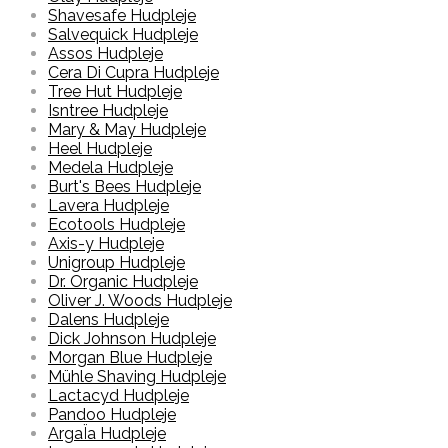
Shavesafe Hudpleje
Salvequick Hudpleje
Assos Hudpleje
Cera Di Cupra Hudpleje
Tree Hut Hudpleje
Isntree Hudpleje
Mary & May Hudpleje
Heel Hudpleje
Medela Hudpleje
Burt's Bees Hudpleje
Lavera Hudpleje
Ecotools Hudpleje
Axis-y Hudpleje
Unigroup Hudpleje
Dr. Organic Hudpleje
Oliver J. Woods Hudpleje
Dalens Hudpleje
Dick Johnson Hudpleje
Morgan Blue Hudpleje
Mühle Shaving Hudpleje
Lactacyd Hudpleje
Pandoo Hudpleje
ArgaÏa Hudpleje