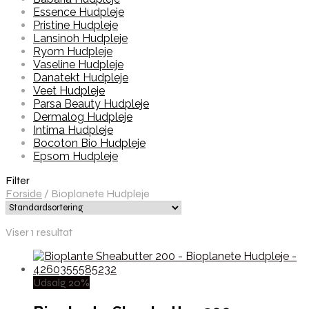
Essence Hudpleje
Pristine Hudpleje
Lansinoh Hudpleje
Ryom Hudpleje
Vaseline Hudpleje
Danatekt Hudpleje
Veet Hudpleje
Parsa Beauty Hudpleje
Dermalog Hudpleje
Intima Hudpleje
Bocoton Bio Hudpleje
Epsom Hudpleje
Filter
Forside
/
Bioplanete Hudpleje
Viser 1 resultat
Udsalg 20%