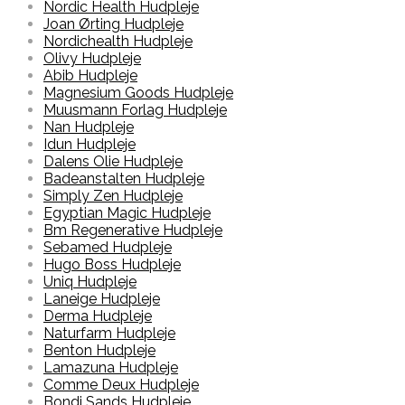
Nordic Health Hudpleje
Joan Ørting Hudpleje
Nordichealth Hudpleje
Olivy Hudpleje
Abib Hudpleje
Magnesium Goods Hudpleje
Muusmann Forlag Hudpleje
Nan Hudpleje
Idun Hudpleje
Dalens Olie Hudpleje
Badeanstalten Hudpleje
Simply Zen Hudpleje
Egyptian Magic Hudpleje
Bm Regenerative Hudpleje
Sebamed Hudpleje
Hugo Boss Hudpleje
Uniq Hudpleje
Laneige Hudpleje
Derma Hudpleje
Naturfarm Hudpleje
Benton Hudpleje
Lamazuna Hudpleje
Comme Deux Hudpleje
Bondi Sands Hudpleje