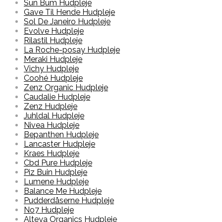
Sun Bum Hudpleje
Gave Til Hende Hudpleje
Sol De Janeiro Hudpleje
Evolve Hudpleje
Rilastil Hudpleje
La Roche-posay Hudpleje
Meraki Hudpleje
Vichy Hudpleje
Coohé Hudpleje
Zenz Organic Hudpleje
Caudalie Hudpleje
Zenz Hudpleje
Juhldal Hudpleje
Nivea Hudpleje
Bepanthen Hudpleje
Lancaster Hudpleje
Kraes Hudpleje
Cbd Pure Hudpleje
Piz Buin Hudpleje
Lumene Hudpleje
Balance Me Hudpleje
Pudderdåserne Hudpleje
No7 Hudpleje
Alteya Organics Hudpleje