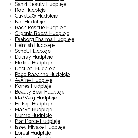
Sanzi Beauty Hudpleje
Roc Hudpleje
Olivella® Hudpleje
Naf Hudpleje
Bach Rescue Hudpleje
Organic Boost Hudpleje
Faaborg Pharma Hudpleje
Heimish Hudpleje
Scholl Hudpleje
Ducray Hudpleje
Mellisa Hudpleje
Decubal Hudpleje
Paco Rabanne Hudpleje
AvÃ¨ne Hudpleje
Korres Hudpleje
Beauty Bear Hudpleje
Ida Warg Hudpleje
Hickap Hudpleje
Manyo Hudpleje
Nurme Hudpleje
Plantforce Hudpleje
Issey Miyake Hudpleje
Loreal Hudpleje