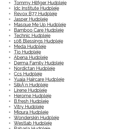
Tommy Hilfiger Hudpleje
Idc Institute Hudpleje
Revox B77 Hudpleje
Jasper Hudpleje
Masque Me Up Hudpleje
Bamboo Care Hudpleje
Technic Hudpleje
108 Blessings Hudpleje
Meda Hudpleje
Tio Hudpleje
Abena Hudpleje
Derma Family Hudpleje
Nordictan Hudpleje
Ccs Hudpleje
Yuaia Haircare Hudpleje
SilkÂ´n Hudpleje
Lirene Hudpleje
Herome Hudpleje
B.fresh Hudpleje
Vitry Hudpleje
Miqura Hudpleje
Wonderskin Hudpleje
Westlab Hudpleje
Babaria Hudpleje