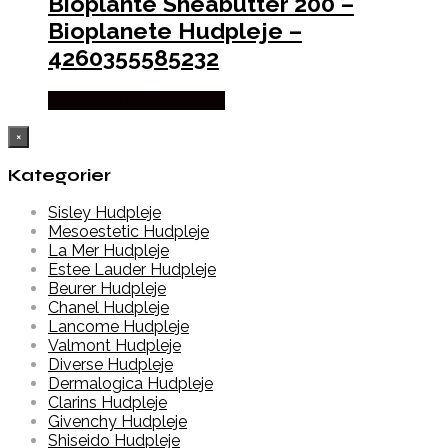
Bioplante Sheabutter 200 –
Bioplanete Hudpleje –
4260355585232
Købes hos Duft Og Natur
×
Kategorier
Sisley Hudpleje
Mesoestetic Hudpleje
La Mer Hudpleje
Estee Lauder Hudpleje
Beurer Hudpleje
Chanel Hudpleje
Lancome Hudpleje
Valmont Hudpleje
Diverse Hudpleje
Dermalogica Hudpleje
Clarins Hudpleje
Givenchy Hudpleje
Shiseido Hudpleje