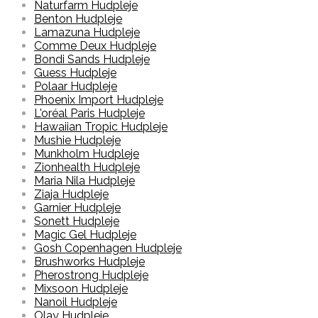
Naturfarm Hudpleje
Benton Hudpleje
Lamazuna Hudpleje
Comme Deux Hudpleje
Bondi Sands Hudpleje
Guess Hudpleje
Polaar Hudpleje
Phoenix Import Hudpleje
L'oréal Paris Hudpleje
Hawaiian Tropic Hudpleje
Mushie Hudpleje
Munkholm Hudpleje
Zionhealth Hudpleje
Maria Nila Hudpleje
Ziaja Hudpleje
Garnier Hudpleje
Sonett Hudpleje
Magic Gel Hudpleje
Gosh Copenhagen Hudpleje
Brushworks Hudpleje
Pherostrong Hudpleje
Mixsoon Hudpleje
Nanoil Hudpleje
Olay Hudpleje