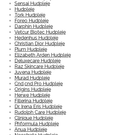
Sensai Hudpleje
Hudpleje
Tork Hudpleje
Foreo Hudpleje
Darphin Hudpleje
Vetcur Biotec Hudpleje
Hedenhus Hudpleje
Christian Dior Hudpleje
Plum Hudpleje
Elizabeth Arden Hudpleje
Deluxecare Hudpleje
Raz Skincare Hudpleje
Juvena Hudpleje
Murad Hudpleje
Cnd,cnd Pro Hudpleje
Origins Hudpleje
Herwe Hudpleje
Fillerina Hudpleje
Dr. Irena Eris Hudpleje
Rudolph Care Hudpleje
Clinique Hudpleje
Phformula Hudpleje
Anua Hudpleje