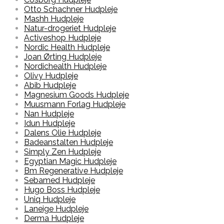
Otto Schachner Hudpleje
Mashh Hudpleje
Natur-drogeriet Hudpleje
Activeshop Hudpleje
Nordic Health Hudpleje
Joan Ørting Hudpleje
Nordichealth Hudpleje
Olivy Hudpleje
Abib Hudpleje
Magnesium Goods Hudpleje
Muusmann Forlag Hudpleje
Nan Hudpleje
Idun Hudpleje
Dalens Olie Hudpleje
Badeanstalten Hudpleje
Simply Zen Hudpleje
Egyptian Magic Hudpleje
Bm Regenerative Hudpleje
Sebamed Hudpleje
Hugo Boss Hudpleje
Uniq Hudpleje
Laneige Hudpleje
Derma Hudpleje