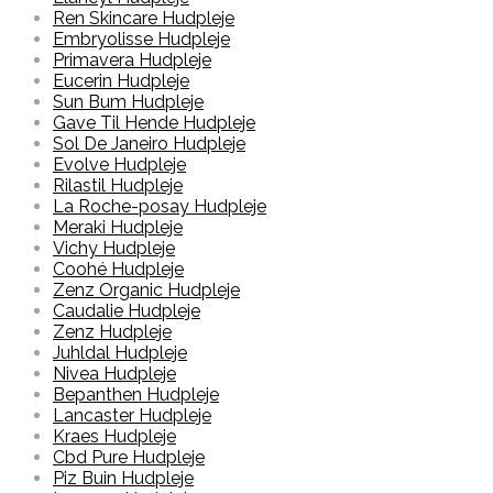
Ren Skincare Hudpleje
Embryolisse Hudpleje
Primavera Hudpleje
Eucerin Hudpleje
Sun Bum Hudpleje
Gave Til Hende Hudpleje
Sol De Janeiro Hudpleje
Evolve Hudpleje
Rilastil Hudpleje
La Roche-posay Hudpleje
Meraki Hudpleje
Vichy Hudpleje
Coohé Hudpleje
Zenz Organic Hudpleje
Caudalie Hudpleje
Zenz Hudpleje
Juhldal Hudpleje
Nivea Hudpleje
Bepanthen Hudpleje
Lancaster Hudpleje
Kraes Hudpleje
Cbd Pure Hudpleje
Piz Buin Hudpleje