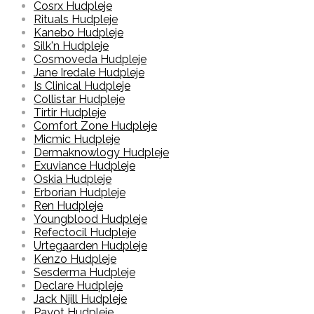
Cosrx Hudpleje
Rituals Hudpleje
Kanebo Hudpleje
Silk'n Hudpleje
Cosmoveda Hudpleje
Jane Iredale Hudpleje
Is Clinical Hudpleje
Collistar Hudpleje
Tirtir Hudpleje
Comfort Zone Hudpleje
Micmic Hudpleje
Dermaknowlogy Hudpleje
Exuviance Hudpleje
Oskia Hudpleje
Erborian Hudpleje
Ren Hudpleje
Youngblood Hudpleje
Refectocil Hudpleje
Urtegaarden Hudpleje
Kenzo Hudpleje
Sesderma Hudpleje
Declare Hudpleje
Jack Njill Hudpleje
Payot Hudpleje