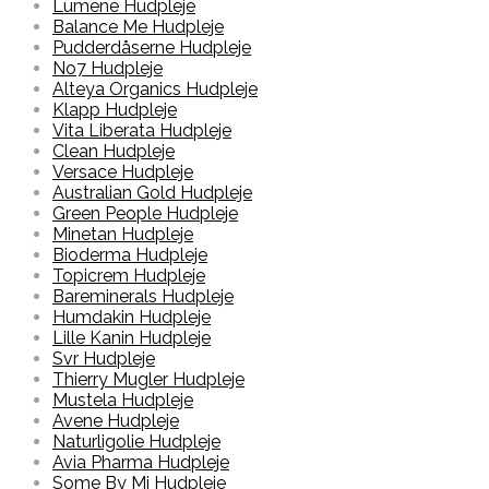
Lumene Hudpleje
Balance Me Hudpleje
Pudderdåserne Hudpleje
No7 Hudpleje
Alteya Organics Hudpleje
Klapp Hudpleje
Vita Liberata Hudpleje
Clean Hudpleje
Versace Hudpleje
Australian Gold Hudpleje
Green People Hudpleje
Minetan Hudpleje
Bioderma Hudpleje
Topicrem Hudpleje
Bareminerals Hudpleje
Humdakin Hudpleje
Lille Kanin Hudpleje
Svr Hudpleje
Thierry Mugler Hudpleje
Mustela Hudpleje
Avene Hudpleje
Naturligolie Hudpleje
Avia Pharma Hudpleje
Some By Mi Hudpleje