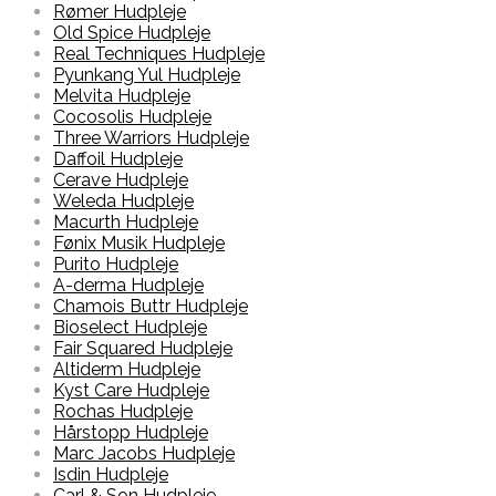
Rømer Hudpleje
Old Spice Hudpleje
Real Techniques Hudpleje
Pyunkang Yul Hudpleje
Melvita Hudpleje
Cocosolis Hudpleje
Three Warriors Hudpleje
Daffoil Hudpleje
Cerave Hudpleje
Weleda Hudpleje
Macurth Hudpleje
Fønix Musik Hudpleje
Purito Hudpleje
A-derma Hudpleje
Chamois Buttr Hudpleje
Bioselect Hudpleje
Fair Squared Hudpleje
Altiderm Hudpleje
Kyst Care Hudpleje
Rochas Hudpleje
Hårstopp Hudpleje
Marc Jacobs Hudpleje
Isdin Hudpleje
Carl & Son Hudpleje