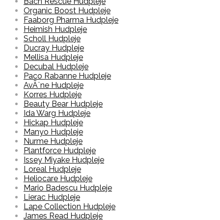
Bach Rescue Hudpleje
Organic Boost Hudpleje
Faaborg Pharma Hudpleje
Heimish Hudpleje
Scholl Hudpleje
Ducray Hudpleje
Mellisa Hudpleje
Decubal Hudpleje
Paco Rabanne Hudpleje
AvÃ¨ne Hudpleje
Korres Hudpleje
Beauty Bear Hudpleje
Ida Warg Hudpleje
Hickap Hudpleje
Manyo Hudpleje
Nurme Hudpleje
Plantforce Hudpleje
Issey Miyake Hudpleje
Loreal Hudpleje
Heliocare Hudpleje
Mario Badescu Hudpleje
Lierac Hudpleje
Lape Collection Hudpleje
James Read Hudpleje