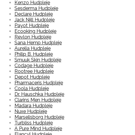
Kenzo Hudpleje
Sesderma Hudpleje
Declare Hudpleje
Jack Njill Hudpleje
Payot Hudpleje
Ecooking Hudpleje
Revlon Hudpleje
Sana Hemp Hudpleje
Aurelia Hudpleje
Philip B. Hudpleje
Smuuk Skin Hudpleje
Codage Hudpleje
Rootree Hudpleje
Depot Hudpleje
Pharmaceris Hudpleje
Coola Hudpleje
Dr. Hauschka Hudpleje
Clarins Men Hudpleje
Madara Hudpleje
Nuxe Hudpleje
Marselisborg Hudpleje
Turbliss Hudpleje
A Pure Mind Hudpleje
Elancyl Hudpleje