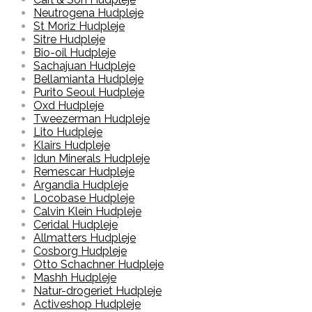
Neutrogena Hudpleje
St Moriz Hudpleje
Sitre Hudpleje
Bio-oil Hudpleje
Sachajuan Hudpleje
Bellamianta Hudpleje
Purito Seoul Hudpleje
Oxd Hudpleje
Tweezerman Hudpleje
Lito Hudpleje
Klairs Hudpleje
Idun Minerals Hudpleje
Remescar Hudpleje
Argandia Hudpleje
Locobase Hudpleje
Calvin Klein Hudpleje
Ceridal Hudpleje
Allmatters Hudpleje
Cosborg Hudpleje
Otto Schachner Hudpleje
Mashh Hudpleje
Natur-drogeriet Hudpleje
Activeshop Hudpleje