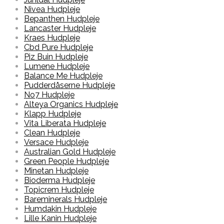
Nivea Hudpleje
Bepanthen Hudpleje
Lancaster Hudpleje
Kraes Hudpleje
Cbd Pure Hudpleje
Piz Buin Hudpleje
Lumene Hudpleje
Balance Me Hudpleje
Pudderdåserne Hudpleje
No7 Hudpleje
Alteya Organics Hudpleje
Klapp Hudpleje
Vita Liberata Hudpleje
Clean Hudpleje
Versace Hudpleje
Australian Gold Hudpleje
Green People Hudpleje
Minetan Hudpleje
Bioderma Hudpleje
Topicrem Hudpleje
Bareminerals Hudpleje
Humdakin Hudpleje
Lille Kanin Hudpleje