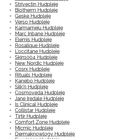
Strivectin Hudpleje
Biotherm Hudpleje
Geske Hudpleje
Verso Hudpleje
Karmameju Hudpleje
Marc Inbane Hudpleje
Elemis Hudpleje
Rosalique Hudpleje
L'occitane Hudpleje
Skin1004 Hudpleje
New Nordic Hudpleje
Cosrx Hudpleje
Rituals Hudpleje
Kanebo Hudpleje
Silk'n Hudpleje
Cosmoveda Hudpleje
Jane Iredale Hudpleje
Is Clinical Hudpleje
Collistar Hudpleje
Tirtir Hudpleje
Comfort Zone Hudpleje
Micmic Hudpleje
Dermaknowlogy Hudpleje