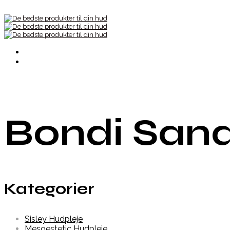
Bondi Sand
Kategorier
Sisley Hudpleje
Mesoestetic Hudpleje