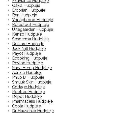
Exuviance Hudpleje
Oskia Hudpleje
Erborian Hudpleje
Ren Hudpleje
Youngblood Hudpleje
Refectocil Hudpleje
Urtegaarden Hudpleje
Kenzo Hudpleje
Sesderma Hudpleje
Declare Hudpleje
Jack Njill Hudpleje
Payot Hudpleje
Ecooking Hudpleje
Revlon Hudpleje
Sana Hemp Hudpleje
Aurelia Hudpleje
Philip B. Hudpleje
Smuuk Skin Hudpleje
Codage Hudpleje
Rootree Hudpleje
Depot Hudpleje
Pharmaceris Hudpleje
Coola Hudpleje
Dr. Hauschka Hudpleje