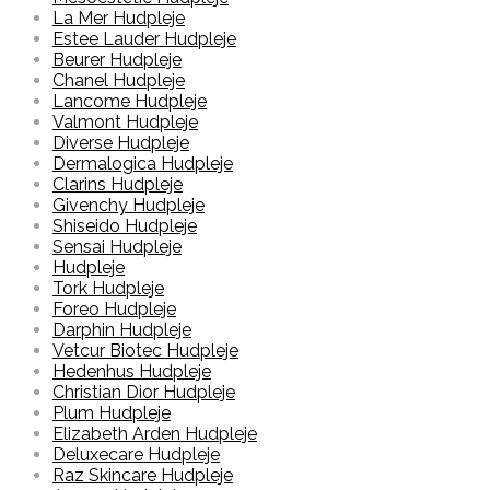
La Mer Hudpleje
Estee Lauder Hudpleje
Beurer Hudpleje
Chanel Hudpleje
Lancome Hudpleje
Valmont Hudpleje
Diverse Hudpleje
Dermalogica Hudpleje
Clarins Hudpleje
Givenchy Hudpleje
Shiseido Hudpleje
Sensai Hudpleje
Hudpleje
Tork Hudpleje
Foreo Hudpleje
Darphin Hudpleje
Vetcur Biotec Hudpleje
Hedenhus Hudpleje
Christian Dior Hudpleje
Plum Hudpleje
Elizabeth Arden Hudpleje
Deluxecare Hudpleje
Raz Skincare Hudpleje