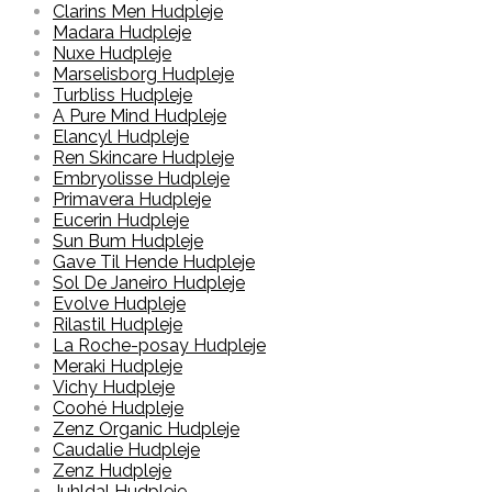
Clarins Men Hudpleje
Madara Hudpleje
Nuxe Hudpleje
Marselisborg Hudpleje
Turbliss Hudpleje
A Pure Mind Hudpleje
Elancyl Hudpleje
Ren Skincare Hudpleje
Embryolisse Hudpleje
Primavera Hudpleje
Eucerin Hudpleje
Sun Bum Hudpleje
Gave Til Hende Hudpleje
Sol De Janeiro Hudpleje
Evolve Hudpleje
Rilastil Hudpleje
La Roche-posay Hudpleje
Meraki Hudpleje
Vichy Hudpleje
Coohé Hudpleje
Zenz Organic Hudpleje
Caudalie Hudpleje
Zenz Hudpleje
Juhldal Hudpleje