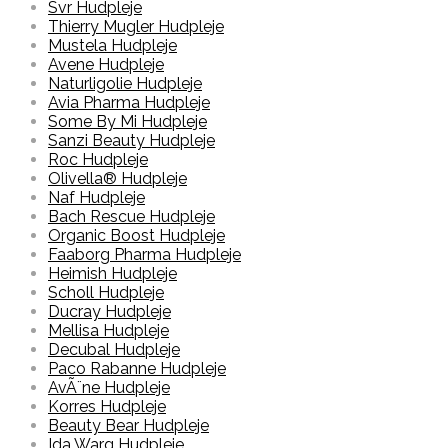
Svr Hudpleje
Thierry Mugler Hudpleje
Mustela Hudpleje
Avene Hudpleje
Naturligolie Hudpleje
Avia Pharma Hudpleje
Some By Mi Hudpleje
Sanzi Beauty Hudpleje
Roc Hudpleje
Olivella® Hudpleje
Naf Hudpleje
Bach Rescue Hudpleje
Organic Boost Hudpleje
Faaborg Pharma Hudpleje
Heimish Hudpleje
Scholl Hudpleje
Ducray Hudpleje
Mellisa Hudpleje
Decubal Hudpleje
Paco Rabanne Hudpleje
AvÃ¨ne Hudpleje
Korres Hudpleje
Beauty Bear Hudpleje
Ida Warg Hudpleje