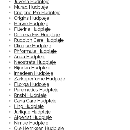
Juvena Hudpleje
Murad Hudpleje
Cnd,cnd Pro Hudpleje
Origins Hudpleje
Herwe Hudpleje
Fillerina Hudpleje
Dr. Irena Eris Hudpleje
Rudolph Care Hudpleje
Clinique Hudpleje
Phformula Hudpleje
Anua Hudpleje
Neostrata Hudpleje
Bijodan Hudpleje
Imedeen Hudpleje
Zarkoperfume Hudpleje
Filorga Hudpleje
Puremetics Hudpleje
Rnsbl Hudpleje
Cana Care Hudpleje
Ling Hudpleje
Jurlique Hudpleje
Algenist Hudpleje
Nimue Hudpleje
Ole Henriksen Hudpleje