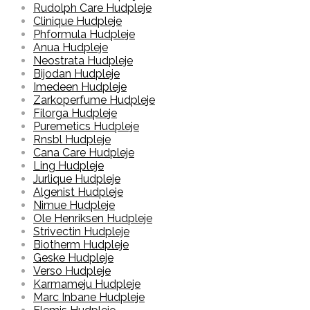
Rudolph Care Hudpleje
Clinique Hudpleje
Phformula Hudpleje
Anua Hudpleje
Neostrata Hudpleje
Bijodan Hudpleje
Imedeen Hudpleje
Zarkoperfume Hudpleje
Filorga Hudpleje
Puremetics Hudpleje
Rnsbl Hudpleje
Cana Care Hudpleje
Ling Hudpleje
Jurlique Hudpleje
Algenist Hudpleje
Nimue Hudpleje
Ole Henriksen Hudpleje
Strivectin Hudpleje
Biotherm Hudpleje
Geske Hudpleje
Verso Hudpleje
Karmameju Hudpleje
Marc Inbane Hudpleje