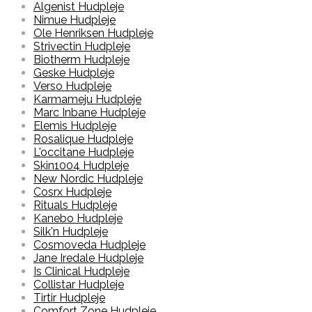
Algenist Hudpleje
Nimue Hudpleje
Ole Henriksen Hudpleje
Strivectin Hudpleje
Biotherm Hudpleje
Geske Hudpleje
Verso Hudpleje
Karmameju Hudpleje
Marc Inbane Hudpleje
Elemis Hudpleje
Rosalique Hudpleje
L'occitane Hudpleje
Skin1004 Hudpleje
New Nordic Hudpleje
Cosrx Hudpleje
Rituals Hudpleje
Kanebo Hudpleje
Silk'n Hudpleje
Cosmoveda Hudpleje
Jane Iredale Hudpleje
Is Clinical Hudpleje
Collistar Hudpleje
Tirtir Hudpleje
Comfort Zone Hudpleje