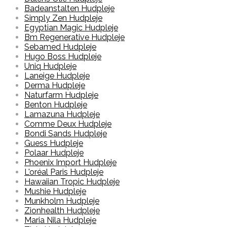
Badeanstalten Hudpleje
Simply Zen Hudpleje
Egyptian Magic Hudpleje
Bm Regenerative Hudpleje
Sebamed Hudpleje
Hugo Boss Hudpleje
Uniq Hudpleje
Laneige Hudpleje
Derma Hudpleje
Naturfarm Hudpleje
Benton Hudpleje
Lamazuna Hudpleje
Comme Deux Hudpleje
Bondi Sands Hudpleje
Guess Hudpleje
Polaar Hudpleje
Phoenix Import Hudpleje
L'oréal Paris Hudpleje
Hawaiian Tropic Hudpleje
Mushie Hudpleje
Munkholm Hudpleje
Zionhealth Hudpleje
Maria Nila Hudpleje