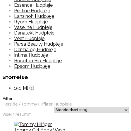
Essence Hudpleje
Pristine Hudpleje
Lansinoh Hudpleje
Ryom Hudpleje
Vaseline Hudpleje
Danatekt Hudpleje
Veet Hudpleje
Parsa Beauty Hudpleje
Dermalog Hudpleje
Intima Hudpleje
Bocoton Bio Hudpleje
Epsom Hudpleje
Størrelse
150 Ml
(1)
Filter
Forside
/
Tommy Hilfiger Hudpleje
Viser 1 resultat