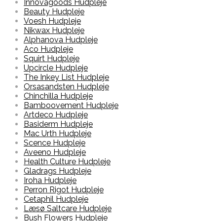
Innovagoods Hudpleje
Beauty Hudpleje
Voesh Hudpleje
Nikwax Hudpleje
Alphanova Hudpleje
Aco Hudpleje
Squirt Hudpleje
Upcircle Hudpleje
The Inkey List Hudpleje
Orsasandsten Hudpleje
Chinchilla Hudpleje
Bamboovement Hudpleje
Artdeco Hudpleje
Basiderm Hudpleje
Mac Urth Hudpleje
Scence Hudpleje
Aveeno Hudpleje
Health Culture Hudpleje
Gladrags Hudpleje
Iroha Hudpleje
Perron Rigot Hudpleje
Cetaphil Hudpleje
Læsø Saltcare Hudpleje
Bush Flowers Hudpleje