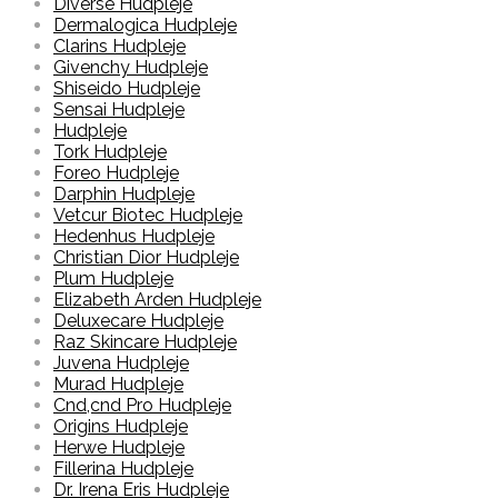
Diverse Hudpleje
Dermalogica Hudpleje
Clarins Hudpleje
Givenchy Hudpleje
Shiseido Hudpleje
Sensai Hudpleje
Hudpleje
Tork Hudpleje
Foreo Hudpleje
Darphin Hudpleje
Vetcur Biotec Hudpleje
Hedenhus Hudpleje
Christian Dior Hudpleje
Plum Hudpleje
Elizabeth Arden Hudpleje
Deluxecare Hudpleje
Raz Skincare Hudpleje
Juvena Hudpleje
Murad Hudpleje
Cnd,cnd Pro Hudpleje
Origins Hudpleje
Herwe Hudpleje
Fillerina Hudpleje
Dr. Irena Eris Hudpleje