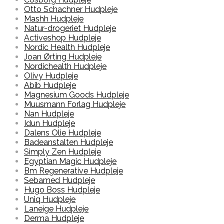
Otto Schachner Hudpleje
Mashh Hudpleje
Natur-drogeriet Hudpleje
Activeshop Hudpleje
Nordic Health Hudpleje
Joan Ørting Hudpleje
Nordichealth Hudpleje
Olivy Hudpleje
Abib Hudpleje
Magnesium Goods Hudpleje
Muusmann Forlag Hudpleje
Nan Hudpleje
Idun Hudpleje
Dalens Olie Hudpleje
Badeanstalten Hudpleje
Simply Zen Hudpleje
Egyptian Magic Hudpleje
Bm Regenerative Hudpleje
Sebamed Hudpleje
Hugo Boss Hudpleje
Uniq Hudpleje
Laneige Hudpleje
Derma Hudpleje