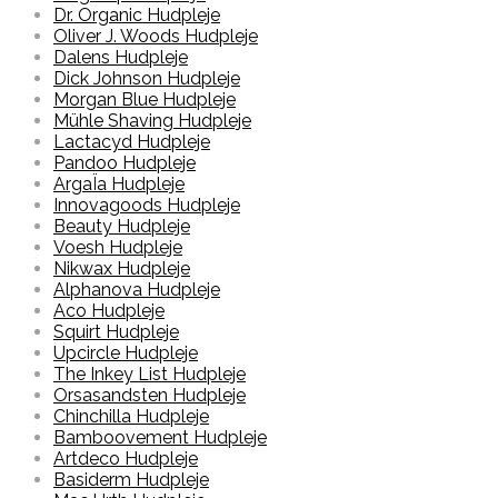
Dr. Organic Hudpleje
Oliver J. Woods Hudpleje
Dalens Hudpleje
Dick Johnson Hudpleje
Morgan Blue Hudpleje
Mühle Shaving Hudpleje
Lactacyd Hudpleje
Pandoo Hudpleje
ArgaÏa Hudpleje
Innovagoods Hudpleje
Beauty Hudpleje
Voesh Hudpleje
Nikwax Hudpleje
Alphanova Hudpleje
Aco Hudpleje
Squirt Hudpleje
Upcircle Hudpleje
The Inkey List Hudpleje
Orsasandsten Hudpleje
Chinchilla Hudpleje
Bamboovement Hudpleje
Artdeco Hudpleje
Basiderm Hudpleje