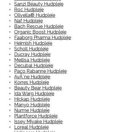
Sanzi Beauty Hudpleje
Roc Hudpleje
Olivella® Hudpleje
Naf Hudpleje
Bach Rescue Hudpleje
Organic Boost Hudpleje
Faaborg Pharma Hudpleje
Heimish Hudpleje
Scholl Hudpleje
Ducray Hudpleje
Mellisa Hudpleje
Decubal Hudpleje
Paco Rabanne Hudpleje
AvÃ¨ne Hudpleje
Korres Hudpleje
Beauty Bear Hudpleje
Ida Warg Hudpleje
Hickap Hudpleje
Manyo Hudpleje
Nurme Hudpleje
Plantforce Hudpleje
Issey Miyake Hudpleje
Loreal Hudpleje