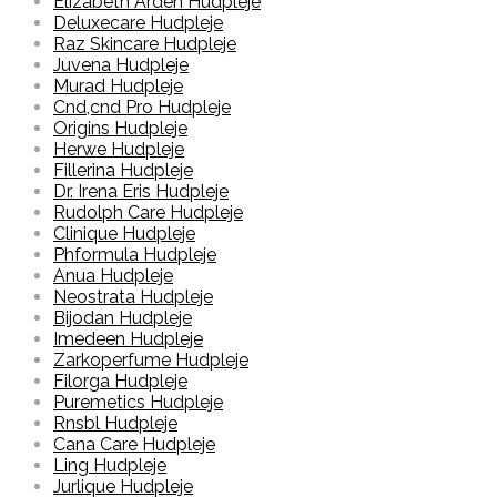
Elizabeth Arden Hudpleje
Deluxecare Hudpleje
Raz Skincare Hudpleje
Juvena Hudpleje
Murad Hudpleje
Cnd,cnd Pro Hudpleje
Origins Hudpleje
Herwe Hudpleje
Fillerina Hudpleje
Dr. Irena Eris Hudpleje
Rudolph Care Hudpleje
Clinique Hudpleje
Phformula Hudpleje
Anua Hudpleje
Neostrata Hudpleje
Bijodan Hudpleje
Imedeen Hudpleje
Zarkoperfume Hudpleje
Filorga Hudpleje
Puremetics Hudpleje
Rnsbl Hudpleje
Cana Care Hudpleje
Ling Hudpleje
Jurlique Hudpleje