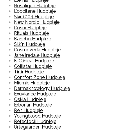
Elemis Hudpleje
Rosalique Hudpleje
L'occitane Hudpleje
Skin1004 Hudpleje
New Nordic Hudpleje
Cosrx Hudpleje
Rituals Hudpleje
Kanebo Hudpleje
Silk'n Hudpleje
Cosmoveda Hudpleje
Jane Iredale Hudpleje
Is Clinical Hudpleje
Collistar Hudpleje
Tirtir Hudpleje
Comfort Zone Hudpleje
Micmic Hudpleje
Dermaknowlogy Hudpleje
Exuviance Hudpleje
Oskia Hudpleje
Erborian Hudpleje
Ren Hudpleje
Youngblood Hudpleje
Refectocil Hudpleje
Urtegaarden Hudpleje