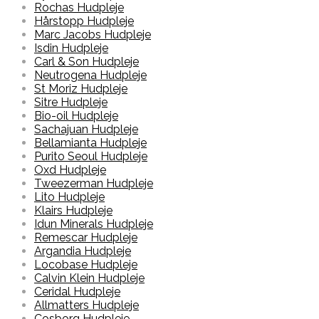
Rochas Hudpleje
Hårstopp Hudpleje
Marc Jacobs Hudpleje
Isdin Hudpleje
Carl & Son Hudpleje
Neutrogena Hudpleje
St Moriz Hudpleje
Sitre Hudpleje
Bio-oil Hudpleje
Sachajuan Hudpleje
Bellamianta Hudpleje
Purito Seoul Hudpleje
Oxd Hudpleje
Tweezerman Hudpleje
Lito Hudpleje
Klairs Hudpleje
Idun Minerals Hudpleje
Remescar Hudpleje
Argandia Hudpleje
Locobase Hudpleje
Calvin Klein Hudpleje
Ceridal Hudpleje
Allmatters Hudpleje
Cosborg Hudpleje