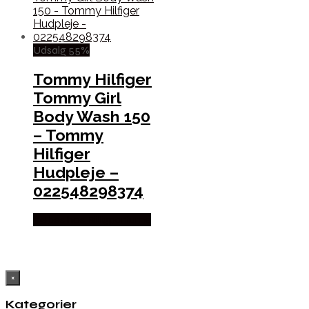
Udsalg 55%
Tommy Hilfiger
Tommy Girl
Body Wash 150
– Tommy
Hilfiger
Hudpleje –
022548298374
Købes hos Billigparfume
×
Kategorier