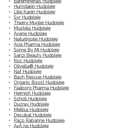
Bareminerals Hudpleje
Humdakin Hudpleje
Lille Kanin Hudpleje
Svr Hudpleje
Thierry Mugler Hudpleje
Mustela Hudpleje
Avene Hudpleje
Naturligolie Hudpleje
Avia Pharma Hudpleje
Some By Mi Hudpleje
Sanzi Beauty Hudpleje
Roc Hudpleje
Olivella® Hudpleje
Naf Hudpleje
Bach Rescue Hudpleje
Organic Boost Hudpleje
Faaborg Pharma Hudpleje
Heimish Hudpleje
Scholl Hudpleje
Ducray Hudpleje
Mellisa Hudpleje
Decubal Hudpleje
Paco Rabanne Hudpleje
AvÃ¨ne Hudpleje