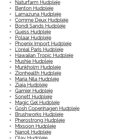
Naturfarm Hudpleje
Benton Hudpleje
Lamazuna Hudpleje
Comme Deux Hudpleje
Bondi Sands Hudpleje
Guess Hudpleje
Polaar Hudpleje
Phoenix Import Hudpleje
L'oréal Paris Hudpleje
Hawaiian Tropic Hudpleje
Mushie Hudpleje
Munkholm Hudpleje
Zionhealth Hudpleje
Maria Nila Hudpleje
Ziaja Hudpleje
Garnier Hudpleje
Sonett Hudpleje
Magic Gel Hudpleje
Gosh Copenhagen Hudpleje
Brushworks Hudpleje
Pherostrong Hudpleje
Mixsoon Hudpleje
Nanoil Hudpleje
Olay Hudpleje