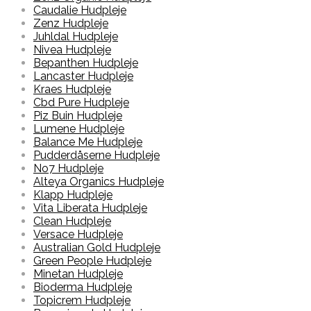
Caudalie Hudpleje
Zenz Hudpleje
Juhldal Hudpleje
Nivea Hudpleje
Bepanthen Hudpleje
Lancaster Hudpleje
Kraes Hudpleje
Cbd Pure Hudpleje
Piz Buin Hudpleje
Lumene Hudpleje
Balance Me Hudpleje
Pudderdåserne Hudpleje
No7 Hudpleje
Alteya Organics Hudpleje
Klapp Hudpleje
Vita Liberata Hudpleje
Clean Hudpleje
Versace Hudpleje
Australian Gold Hudpleje
Green People Hudpleje
Minetan Hudpleje
Bioderma Hudpleje
Topicrem Hudpleje