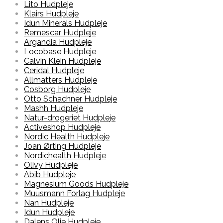
Lito Hudpleje
Klairs Hudpleje
Idun Minerals Hudpleje
Remescar Hudpleje
Argandia Hudpleje
Locobase Hudpleje
Calvin Klein Hudpleje
Ceridal Hudpleje
Allmatters Hudpleje
Cosborg Hudpleje
Otto Schachner Hudpleje
Mashh Hudpleje
Natur-drogeriet Hudpleje
Activeshop Hudpleje
Nordic Health Hudpleje
Joan Ørting Hudpleje
Nordichealth Hudpleje
Olivy Hudpleje
Abib Hudpleje
Magnesium Goods Hudpleje
Muusmann Forlag Hudpleje
Nan Hudpleje
Idun Hudpleje
Dalens Olie Hudpleje