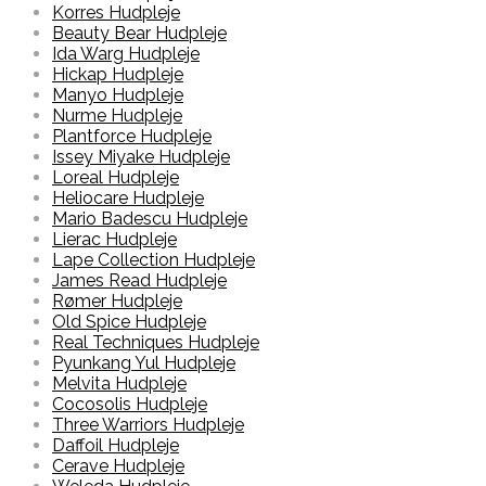
Korres Hudpleje
Beauty Bear Hudpleje
Ida Warg Hudpleje
Hickap Hudpleje
Manyo Hudpleje
Nurme Hudpleje
Plantforce Hudpleje
Issey Miyake Hudpleje
Loreal Hudpleje
Heliocare Hudpleje
Mario Badescu Hudpleje
Lierac Hudpleje
Lape Collection Hudpleje
James Read Hudpleje
Rømer Hudpleje
Old Spice Hudpleje
Real Techniques Hudpleje
Pyunkang Yul Hudpleje
Melvita Hudpleje
Cocosolis Hudpleje
Three Warriors Hudpleje
Daffoil Hudpleje
Cerave Hudpleje