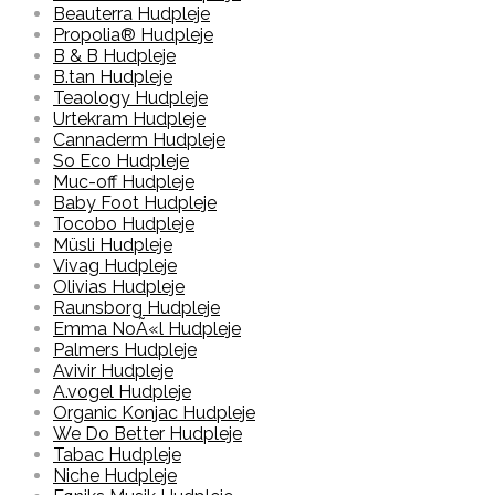
Beauterra Hudpleje
Propolia® Hudpleje
B & B Hudpleje
B.tan Hudpleje
Teaology Hudpleje
Urtekram Hudpleje
Cannaderm Hudpleje
So Eco Hudpleje
Muc-off Hudpleje
Baby Foot Hudpleje
Tocobo Hudpleje
Müsli Hudpleje
Vivag Hudpleje
Olivias Hudpleje
Raunsborg Hudpleje
Emma NoÃ«l Hudpleje
Palmers Hudpleje
Avivir Hudpleje
A.vogel Hudpleje
Organic Konjac Hudpleje
We Do Better Hudpleje
Tabac Hudpleje
Niche Hudpleje