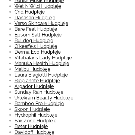
Føniks Musik Hudpleje
Wet N Wild Hudpleje
Cnd Hudpleje
Danasan Hudpleje
Verso Skincare Hudpleje
Bare Feet Hudpleje
Epsom Salt Hudpleje
Bulldog Hudpleje
O'keeffe's Hudpleje
Derma Eco Hudpleje
Vitabalans Lady Hudpleje
Manuka Health Hudpleje
Malibu Hudpleje
Laura Biagiotti Hudpleje
Bioplanete Hudpleje
Argador Hudpleje
Sunday Rain Hudpleje
Urtekram Beauty Hudpleje
Bamboo Pro Hudpleje
Skoon Hudpleje
Hydrophil Hudpleje
Fair Zone Hudpleje
Beter Hudpleje
Davidoff Hudpleje