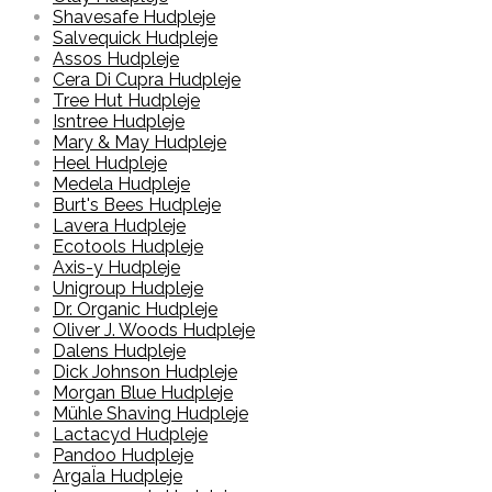
Shavesafe Hudpleje
Salvequick Hudpleje
Assos Hudpleje
Cera Di Cupra Hudpleje
Tree Hut Hudpleje
Isntree Hudpleje
Mary & May Hudpleje
Heel Hudpleje
Medela Hudpleje
Burt's Bees Hudpleje
Lavera Hudpleje
Ecotools Hudpleje
Axis-y Hudpleje
Unigroup Hudpleje
Dr. Organic Hudpleje
Oliver J. Woods Hudpleje
Dalens Hudpleje
Dick Johnson Hudpleje
Morgan Blue Hudpleje
Mühle Shaving Hudpleje
Lactacyd Hudpleje
Pandoo Hudpleje
ArgaÏa Hudpleje