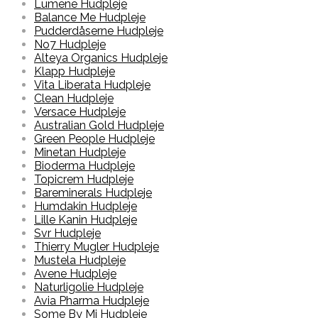
Lumene Hudpleje
Balance Me Hudpleje
Pudderdåserne Hudpleje
No7 Hudpleje
Alteya Organics Hudpleje
Klapp Hudpleje
Vita Liberata Hudpleje
Clean Hudpleje
Versace Hudpleje
Australian Gold Hudpleje
Green People Hudpleje
Minetan Hudpleje
Bioderma Hudpleje
Topicrem Hudpleje
Bareminerals Hudpleje
Humdakin Hudpleje
Lille Kanin Hudpleje
Svr Hudpleje
Thierry Mugler Hudpleje
Mustela Hudpleje
Avene Hudpleje
Naturligolie Hudpleje
Avia Pharma Hudpleje
Some By Mi Hudpleje