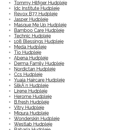
Tommy Hilfiger Hudpleje
Idc Institute Hudpleje
Revox B77 Hudpleje
Jasper Hudpleje
Masque Me Up Hudpleje
Bamboo Care Hudpleje
Technic Hudpleje
108 Blessings Hudpleje
Meda Hudpleje
Tio Hudpleje
Abena Hudpleje
Derma Family Hudpleje
Nordictan Hudpleje
Ccs Hudpleje
Yuaia Haircare Hudpleje
SilkÂ´n Hudpleje
Lirene Hudpleje
Herome Hudpleje
B.fresh Hudpleje
Vitry Hudpleje
Miqura Hudpleje
Wonderskin Hudpleje
Westlab Hudpleje
Babaria Hudpleje