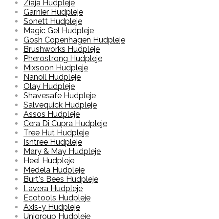
Ziaja Hudpleje
Garnier Hudpleje
Sonett Hudpleje
Magic Gel Hudpleje
Gosh Copenhagen Hudpleje
Brushworks Hudpleje
Pherostrong Hudpleje
Mixsoon Hudpleje
Nanoil Hudpleje
Olay Hudpleje
Shavesafe Hudpleje
Salvequick Hudpleje
Assos Hudpleje
Cera Di Cupra Hudpleje
Tree Hut Hudpleje
Isntree Hudpleje
Mary & May Hudpleje
Heel Hudpleje
Medela Hudpleje
Burt's Bees Hudpleje
Lavera Hudpleje
Ecotools Hudpleje
Axis-y Hudpleje
Unigroup Hudpleje