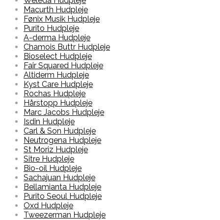
Weleda Hudpleje
Macurth Hudpleje
Fønix Musik Hudpleje
Purito Hudpleje
A-derma Hudpleje
Chamois Buttr Hudpleje
Bioselect Hudpleje
Fair Squared Hudpleje
Altiderm Hudpleje
Kyst Care Hudpleje
Rochas Hudpleje
Hårstopp Hudpleje
Marc Jacobs Hudpleje
Isdin Hudpleje
Carl & Son Hudpleje
Neutrogena Hudpleje
St Moriz Hudpleje
Sitre Hudpleje
Bio-oil Hudpleje
Sachajuan Hudpleje
Bellamianta Hudpleje
Purito Seoul Hudpleje
Oxd Hudpleje
Tweezerman Hudpleje