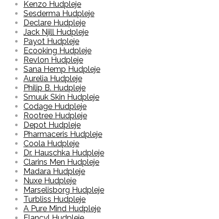
Kenzo Hudpleje
Sesderma Hudpleje
Declare Hudpleje
Jack Njill Hudpleje
Payot Hudpleje
Ecooking Hudpleje
Revlon Hudpleje
Sana Hemp Hudpleje
Aurelia Hudpleje
Philip B. Hudpleje
Smuuk Skin Hudpleje
Codage Hudpleje
Rootree Hudpleje
Depot Hudpleje
Pharmaceris Hudpleje
Coola Hudpleje
Dr. Hauschka Hudpleje
Clarins Men Hudpleje
Madara Hudpleje
Nuxe Hudpleje
Marselisborg Hudpleje
Turbliss Hudpleje
A Pure Mind Hudpleje
Elancyl Hudpleje