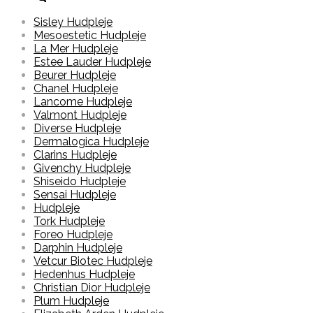
Sisley Hudpleje
Mesoestetic Hudpleje
La Mer Hudpleje
Estee Lauder Hudpleje
Beurer Hudpleje
Chanel Hudpleje
Lancome Hudpleje
Valmont Hudpleje
Diverse Hudpleje
Dermalogica Hudpleje
Clarins Hudpleje
Givenchy Hudpleje
Shiseido Hudpleje
Sensai Hudpleje
Hudpleje
Tork Hudpleje
Foreo Hudpleje
Darphin Hudpleje
Vetcur Biotec Hudpleje
Hedenhus Hudpleje
Christian Dior Hudpleje
Plum Hudpleje