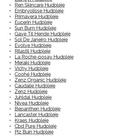
Ren Skincare Hudpleje
Embryolisse Hudpleje
Primavera Hudpleje
Eucerin Hudpleje
Sun Bum Hudpleje
Gave Til Hende Hudpleje
Sol De Janeiro Hudpleje
Evolve Hudpleje
Rilastil Hudpleje
La Roche-posay Hudpleje
Meraki Hudpleje
Vichy Hudpleje
Coohé Hudpleje
Zenz Organic Hudpleje
Caudalie Hudpleje
Zenz Hudpleje
Juhldal Hudpleje
Nivea Hudpleje
Bepanthen Hudpleje
Lancaster Hudpleje
Kraes Hudpleje
Cbd Pure Hudpleje
Piz Buin Hudpleje