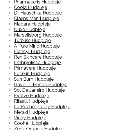
Pharmaceris Hudpleje
Coola Hudpleje
Dr. Hauschka Hudpleje
Clarins Men Hudpleje
Madara Hudpleje
Nuxe Hudpleje
Marselisborg Hudpleje
Turbliss Hudpleje
A Pure Mind Hudpleje
Elancyl Hudpleje
Ren Skincare Hudpleje
Embryolisse Hudpleje
Primavera Hudpleje
Eucerin Hudpleje
Sun Bum Hudpleje
Gave Til Hende Hudpleje
Sol De Janeiro Hudpleje
Evolve Hudpleje
Rilastil Hudpleje
La Roche-posay Hudpleje
Meraki Hudpleje
Vichy Hudpleje
Coohé Hudpleje
Zenz Organic Hudpleje