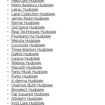
Heliocare Hudpleje
Mario Badescu Hudpleje
Lierac Hudpleje
Lape Collection Hudpleje
James Read Hudpleje
Rømer Hudpleje
Old Spice Hudpleje
Real Techniques Hudpleje
Pyunkang Yul Hudpleje
Melvita Hudpleje
Cocosolis Hudpleje
Three Warriors Hudpleje
Daffoil Hudpleje
Cerave Hudpleje
Weleda Hudpleje
Macurth Hudpleje
Fønix Musik Hudpleje
Purito Hudpleje
A-derma Hudpleje
Chamois Buttr Hudpleje
Bioselect Hudpleje
Fair Squared Hudpleje
Altiderm Hudpleje
Kyst Care Hudpleje