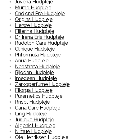
Juvena Hudpleje
Murad Hudpleje
Cnd,cnd Pro Hudpleje
Origins Hudpleje
Herwe Hudpleje
Fillerina Hudpleje
Dr. Irena Eris Hudpleje
Rudolph Care Hudpleje
Clinique Hudpleje
Phformula Hudpleje
Anua Hudpleje
Neostrata Hudpleje
Bijodan Hudpleje
Imedeen Hudpleje
Zarkoperfume Hudpleje
Filorga Hudpleje
Puremetics Hudpleje
Rnsbl Hudpleje
Cana Care Hudpleje
Ling Hudpleje
Jurlique Hudpleje
Algenist Hudpleje
Nimue Hudpleje
Ole Henriksen Hudpleje