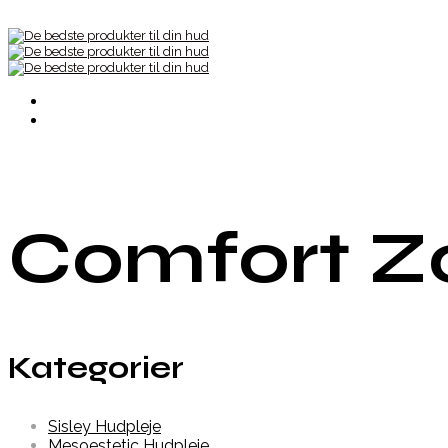
Comfort Z
Kategorier
Sisley Hudpleje
Mesoestetic Hudpleje