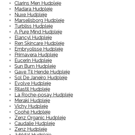
Clarins Men Hudpleje
Madara Hudpleje
Nuxe Hudpleje
Marselisborg Hudpleje
Turbliss Hudpleje
A Pure Mind Hudpleje
Elancyl Hudpleje
Ren Skincare Hudpleje
Embryolisse Hudpleje
Primavera Hudpleje
Eucerin Hudpleje
Sun Bum Hudpleje
Gave Til Hende Hudpleje
Sol De Janeiro Hudpleje
Evolve Hudpleje
Rilastil Hudpleje
La Roche-posay Hudpleje
Meraki Hudpleje
Vichy Hudpleje
Coohé Hudpleje
Zenz Organic Hudpleje
Caudalie Hudpleje
Zenz Hudpleje
Juhldal Hudpleje