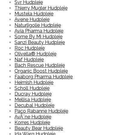
Svr Hudpleje
Thierry Mugler Hudpleje
Mustela Hudpleje
Avene Hudpleje
Naturligolie Hudpleje
Avia Pharma Hudpleje
Some By Mi Hudpleje
Sanzi Beauty Hudpleje
Roc Hudpleje
Olivella® Hudpleje
Naf Hudpleje
Bach Rescue Hudpleje
Organic Boost Hudpleje
Faaborg Pharma Hudpleje
Heimish Hudpleje
Scholl Hudpleje
Ducray Hudpleje
Mellisa Hudpleje
Decubal Hudpleje
Paco Rabanne Hudpleje
AvÃ¨ne Hudpleje
Korres Hudpleje
Beauty Bear Hudpleje
Ida Warg Hudpleje