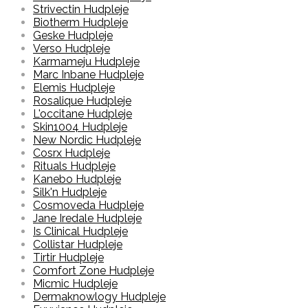
Strivectin Hudpleje
Biotherm Hudpleje
Geske Hudpleje
Verso Hudpleje
Karmameju Hudpleje
Marc Inbane Hudpleje
Elemis Hudpleje
Rosalique Hudpleje
L'occitane Hudpleje
Skin1004 Hudpleje
New Nordic Hudpleje
Cosrx Hudpleje
Rituals Hudpleje
Kanebo Hudpleje
Silk'n Hudpleje
Cosmoveda Hudpleje
Jane Iredale Hudpleje
Is Clinical Hudpleje
Collistar Hudpleje
Tirtir Hudpleje
Comfort Zone Hudpleje
Micmic Hudpleje
Dermaknowlogy Hudpleje