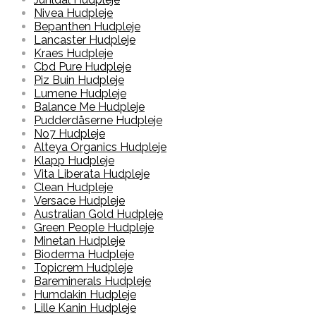
Nivea Hudpleje
Bepanthen Hudpleje
Lancaster Hudpleje
Kraes Hudpleje
Cbd Pure Hudpleje
Piz Buin Hudpleje
Lumene Hudpleje
Balance Me Hudpleje
Pudderdåserne Hudpleje
No7 Hudpleje
Alteya Organics Hudpleje
Klapp Hudpleje
Vita Liberata Hudpleje
Clean Hudpleje
Versace Hudpleje
Australian Gold Hudpleje
Green People Hudpleje
Minetan Hudpleje
Bioderma Hudpleje
Topicrem Hudpleje
Bareminerals Hudpleje
Humdakin Hudpleje
Lille Kanin Hudpleje