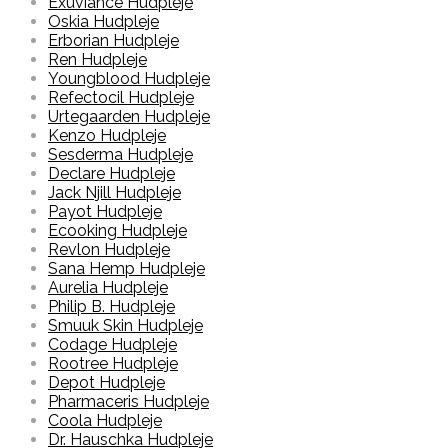
Exuviance Hudpleje
Oskia Hudpleje
Erborian Hudpleje
Ren Hudpleje
Youngblood Hudpleje
Refectocil Hudpleje
Urtegaarden Hudpleje
Kenzo Hudpleje
Sesderma Hudpleje
Declare Hudpleje
Jack Njill Hudpleje
Payot Hudpleje
Ecooking Hudpleje
Revlon Hudpleje
Sana Hemp Hudpleje
Aurelia Hudpleje
Philip B. Hudpleje
Smuuk Skin Hudpleje
Codage Hudpleje
Rootree Hudpleje
Depot Hudpleje
Pharmaceris Hudpleje
Coola Hudpleje
Dr. Hauschka Hudpleje