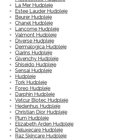
La Mer Hudpleje
Estee Lauder Hudpleje
Beurer Hudpleje
Chanel Hudpleje
Lancome Hudpleje
Valmont Hudpleje
Diverse Hudpleje
Dermalogica Hudpleje
Clarins Hudpleje
Givenchy Hudpleje
Shiseido Hudpleje
Sensai Hudpleje
Hudpleje
Tork Hudpleje
Foreo Hudpleje
Darphin Hudpleje
Vetcur Biotec Hudpleje
Hedenhus Hudpleje
Christian Dior Hudpleje
Plum Hudpleje
Elizabeth Arden Hudpleje
Deluxecare Hudpleje
Raz Skincare Hudpleje