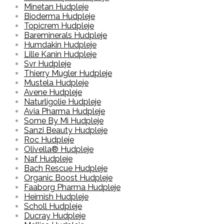
Minetan Hudpleje
Bioderma Hudpleje
Topicrem Hudpleje
Bareminerals Hudpleje
Humdakin Hudpleje
Lille Kanin Hudpleje
Svr Hudpleje
Thierry Mugler Hudpleje
Mustela Hudpleje
Avene Hudpleje
Naturligolie Hudpleje
Avia Pharma Hudpleje
Some By Mi Hudpleje
Sanzi Beauty Hudpleje
Roc Hudpleje
Olivella® Hudpleje
Naf Hudpleje
Bach Rescue Hudpleje
Organic Boost Hudpleje
Faaborg Pharma Hudpleje
Heimish Hudpleje
Scholl Hudpleje
Ducray Hudpleje