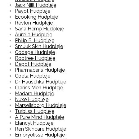
Jack Njill Hudpleje
Payot Hudpleje
Ecooking Hudpleje
Revlon Hudpleje
Sana Hemp Hudpleje
Aurelia Hudpleje
Philip B. Hudpleje
Smuuk Skin Hudpleje
Codage Hudpleje
Rootree Hudpleje
Depot Hudpleje
Pharmaceris Hudpleje
Coola Hudpleje
Dr. Hauschka Hudpleje
Clarins Men Hudpleje
Madara Hudpleje
Nuxe Hudpleje
Marselisborg Hudpleje
Turbliss Hudpleje
A Pure Mind Hudpleje
Elancyl Hudpleje
Ren Skincare Hudpleje
Embryolisse Hudpleje