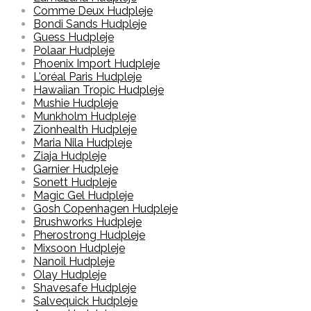
Comme Deux Hudpleje
Bondi Sands Hudpleje
Guess Hudpleje
Polaar Hudpleje
Phoenix Import Hudpleje
L'oréal Paris Hudpleje
Hawaiian Tropic Hudpleje
Mushie Hudpleje
Munkholm Hudpleje
Zionhealth Hudpleje
Maria Nila Hudpleje
Ziaja Hudpleje
Garnier Hudpleje
Sonett Hudpleje
Magic Gel Hudpleje
Gosh Copenhagen Hudpleje
Brushworks Hudpleje
Pherostrong Hudpleje
Mixsoon Hudpleje
Nanoil Hudpleje
Olay Hudpleje
Shavesafe Hudpleje
Salvequick Hudpleje