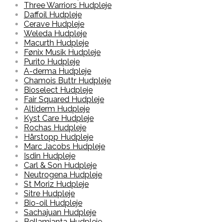
Three Warriors Hudpleje
Daffoil Hudpleje
Cerave Hudpleje
Weleda Hudpleje
Macurth Hudpleje
Fønix Musik Hudpleje
Purito Hudpleje
A-derma Hudpleje
Chamois Buttr Hudpleje
Bioselect Hudpleje
Fair Squared Hudpleje
Altiderm Hudpleje
Kyst Care Hudpleje
Rochas Hudpleje
Hårstopp Hudpleje
Marc Jacobs Hudpleje
Isdin Hudpleje
Carl & Son Hudpleje
Neutrogena Hudpleje
St Moriz Hudpleje
Sitre Hudpleje
Bio-oil Hudpleje
Sachajuan Hudpleje
Bellamianta Hudpleje