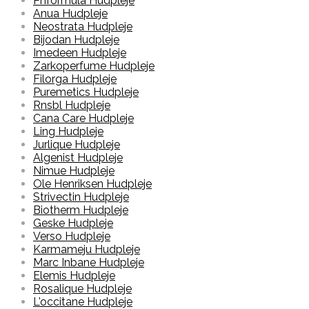
Phformula Hudpleje
Anua Hudpleje
Neostrata Hudpleje
Bijodan Hudpleje
Imedeen Hudpleje
Zarkoperfume Hudpleje
Filorga Hudpleje
Puremetics Hudpleje
Rnsbl Hudpleje
Cana Care Hudpleje
Ling Hudpleje
Jurlique Hudpleje
Algenist Hudpleje
Nimue Hudpleje
Ole Henriksen Hudpleje
Strivectin Hudpleje
Biotherm Hudpleje
Geske Hudpleje
Verso Hudpleje
Karmameju Hudpleje
Marc Inbane Hudpleje
Elemis Hudpleje
Rosalique Hudpleje
L'occitane Hudpleje