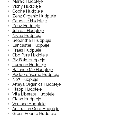
Meraki Hudpleje
Vichy Hudpleje
Coohé Hudpleje
Zenz Organic Hudpleje
Caudalie Hudpleje
Zenz Hudpleje
Juhldal Hudpleje
Nivea Hudpleje
Bepanthen Hudpleje
Lancaster Hudpleje
Kraes Hudpleje
Cbd Pure Hudpleje
Piz Buin Hudpleje
Lumene Hudpleje
Balance Me Hudpleje
Pudderdåserne Hudpleje
No7 Hudpleje
Alteya Organics Hudpleje
Klapp Hudpleje
Vita Liberata Hudpleje
Clean Hudpleje
Versace Hudpleje
Australian Gold Hudpleje
Green People Hudpleje