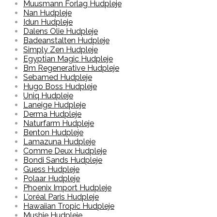
Muusmann Forlag Hudpleje
Nan Hudpleje
Idun Hudpleje
Dalens Olie Hudpleje
Badeanstalten Hudpleje
Simply Zen Hudpleje
Egyptian Magic Hudpleje
Bm Regenerative Hudpleje
Sebamed Hudpleje
Hugo Boss Hudpleje
Uniq Hudpleje
Laneige Hudpleje
Derma Hudpleje
Naturfarm Hudpleje
Benton Hudpleje
Lamazuna Hudpleje
Comme Deux Hudpleje
Bondi Sands Hudpleje
Guess Hudpleje
Polaar Hudpleje
Phoenix Import Hudpleje
L'oréal Paris Hudpleje
Hawaiian Tropic Hudpleje
Mushie Hudpleje