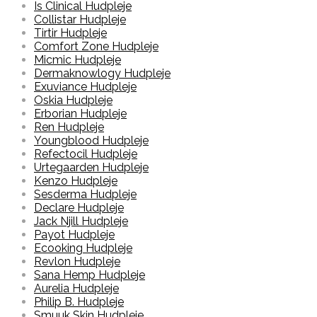
Is Clinical Hudpleje
Collistar Hudpleje
Tirtir Hudpleje
Comfort Zone Hudpleje
Micmic Hudpleje
Dermaknowlogy Hudpleje
Exuviance Hudpleje
Oskia Hudpleje
Erborian Hudpleje
Ren Hudpleje
Youngblood Hudpleje
Refectocil Hudpleje
Urtegaarden Hudpleje
Kenzo Hudpleje
Sesderma Hudpleje
Declare Hudpleje
Jack Njill Hudpleje
Payot Hudpleje
Ecooking Hudpleje
Revlon Hudpleje
Sana Hemp Hudpleje
Aurelia Hudpleje
Philip B. Hudpleje
Smuuk Skin Hudpleje