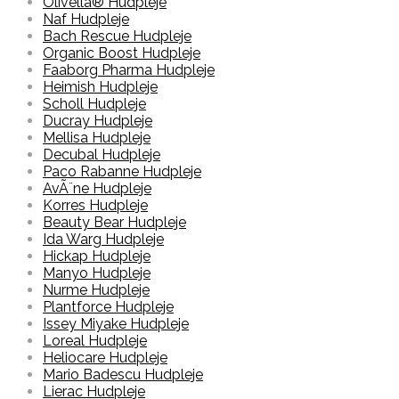
Olivella® Hudpleje
Naf Hudpleje
Bach Rescue Hudpleje
Organic Boost Hudpleje
Faaborg Pharma Hudpleje
Heimish Hudpleje
Scholl Hudpleje
Ducray Hudpleje
Mellisa Hudpleje
Decubal Hudpleje
Paco Rabanne Hudpleje
AvÃ¨ne Hudpleje
Korres Hudpleje
Beauty Bear Hudpleje
Ida Warg Hudpleje
Hickap Hudpleje
Manyo Hudpleje
Nurme Hudpleje
Plantforce Hudpleje
Issey Miyake Hudpleje
Loreal Hudpleje
Heliocare Hudpleje
Mario Badescu Hudpleje
Lierac Hudpleje