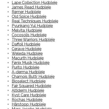
Lape Collection Hudpleje
James Read Hudpleje
Rømer Hudpleje
Old Spice Hudpleje
Real Techniques Hudpleje
Pyunkang Yul Hudpleje
Melvita Hudpleje
Cocosolis Hudpleje
Three Warriors Hudpleje
Daffoil Hudpleje
Cerave Hudpleje
Weleda Hudpleje
Macurth Hudpleje
Fønix Musik Hudpleje
Purito Hudpleje
A-derma Hudpleje
Chamois Buttr Hudpleje
Bioselect Hudpleje
Fair Squared Hudpleje
Altiderm Hudpleje
Kyst Care Hudpleje
Rochas Hudpleje
Hårstopp Hudpleje
Marc Jacobs Hudpleje