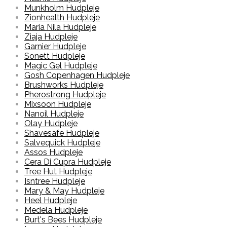
Munkholm Hudpleje
Zionhealth Hudpleje
Maria Nila Hudpleje
Ziaja Hudpleje
Garnier Hudpleje
Sonett Hudpleje
Magic Gel Hudpleje
Gosh Copenhagen Hudpleje
Brushworks Hudpleje
Pherostrong Hudpleje
Mixsoon Hudpleje
Nanoil Hudpleje
Olay Hudpleje
Shavesafe Hudpleje
Salvequick Hudpleje
Assos Hudpleje
Cera Di Cupra Hudpleje
Tree Hut Hudpleje
Isntree Hudpleje
Mary & May Hudpleje
Heel Hudpleje
Medela Hudpleje
Burt's Bees Hudpleje