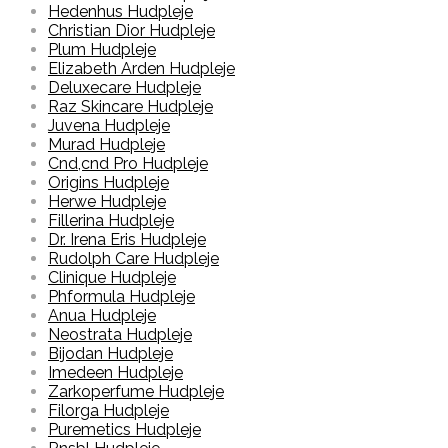
Hedenhus Hudpleje
Christian Dior Hudpleje
Plum Hudpleje
Elizabeth Arden Hudpleje
Deluxecare Hudpleje
Raz Skincare Hudpleje
Juvena Hudpleje
Murad Hudpleje
Cnd,cnd Pro Hudpleje
Origins Hudpleje
Herwe Hudpleje
Fillerina Hudpleje
Dr. Irena Eris Hudpleje
Rudolph Care Hudpleje
Clinique Hudpleje
Phformula Hudpleje
Anua Hudpleje
Neostrata Hudpleje
Bijodan Hudpleje
Imedeen Hudpleje
Zarkoperfume Hudpleje
Filorga Hudpleje
Puremetics Hudpleje