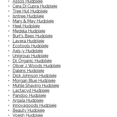
Assos Hudpleje
Cera Di Cupra Hudpleje
Tree Hut Hudpleje
Isntree Hudpleje
Mary & May Hudpleje
Heel Hudpleje
Medela Hudpleje
Burt's Bees Hudpleje
Lavera Hudpleje
Ecotools Hudpleje
Axis-y Hudpleje
Unigroup Hudpleje
Dr. Organic Hudpleje
Oliver J. Woods Hudpleje
Dalens Hudpleje
Dick Johnson Hudpleje
Morgan Blue Hudpleje
Mühle Shaving Hudpleje
Lactacyd Hudpleje
Pandoo Hudpleje
ArgaÏa Hudpleje
Innovagoods Hudpleje
Beauty Hudpleje
Voesh Hudpleje