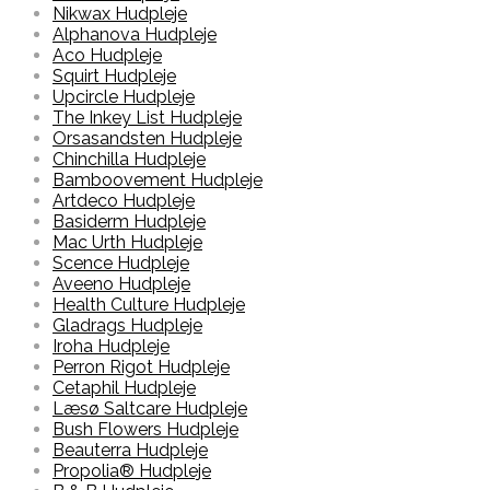
Nikwax Hudpleje
Alphanova Hudpleje
Aco Hudpleje
Squirt Hudpleje
Upcircle Hudpleje
The Inkey List Hudpleje
Orsasandsten Hudpleje
Chinchilla Hudpleje
Bamboovement Hudpleje
Artdeco Hudpleje
Basiderm Hudpleje
Mac Urth Hudpleje
Scence Hudpleje
Aveeno Hudpleje
Health Culture Hudpleje
Gladrags Hudpleje
Iroha Hudpleje
Perron Rigot Hudpleje
Cetaphil Hudpleje
Læsø Saltcare Hudpleje
Bush Flowers Hudpleje
Beauterra Hudpleje
Propolia® Hudpleje