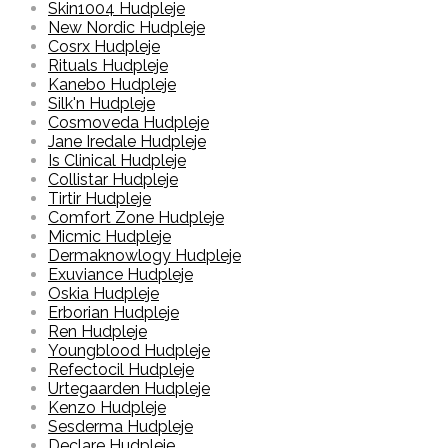
Skin1004 Hudpleje
New Nordic Hudpleje
Cosrx Hudpleje
Rituals Hudpleje
Kanebo Hudpleje
Silk'n Hudpleje
Cosmoveda Hudpleje
Jane Iredale Hudpleje
Is Clinical Hudpleje
Collistar Hudpleje
Tirtir Hudpleje
Comfort Zone Hudpleje
Micmic Hudpleje
Dermaknowlogy Hudpleje
Exuviance Hudpleje
Oskia Hudpleje
Erborian Hudpleje
Ren Hudpleje
Youngblood Hudpleje
Refectocil Hudpleje
Urtegaarden Hudpleje
Kenzo Hudpleje
Sesderma Hudpleje
Declare Hudpleje