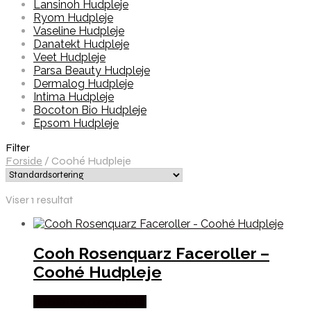
Lansinoh Hudpleje
Ryom Hudpleje
Vaseline Hudpleje
Danatekt Hudpleje
Veet Hudpleje
Parsa Beauty Hudpleje
Dermalog Hudpleje
Intima Hudpleje
Bocoton Bio Hudpleje
Epsom Hudpleje
Filter
Forside
/
Coohé Hudpleje
Viser 1 resultat
Cooh Rosenquarz Faceroller –
Coohé Hudpleje
Købes hos Glow Studio