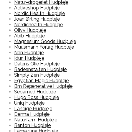
Natur-drogeriet Hudpleje
Activeshop Hudpleje
Nordic Health Hudpleje
Joan Ørting Hudpleje
Nordichealth Hudpleje
Olivy Hudpleje
Abib Hudpleje
Magnesium Goods Hudpleje
Muusmann Forlag Hudpleje
Nan Hudpleje
Idun Hudpleje
Dalens Olie Hudpleje
Badeanstalten Hudpleje
Simply Zen Hudpleje
Egyptian Magic Hudpleje
Bm Regenerative Hudpleje
Sebamed Hudpleje
Hugo Boss Hudpleje
Uniq Hudpleje
Laneige Hudpleje
Derma Hudpleje
Naturfarm Hudpleje
Benton Hudpleje
Lamazuna Hudpleje