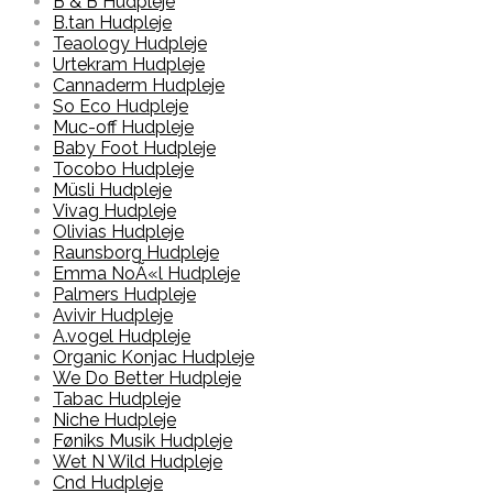
B & B Hudpleje
B.tan Hudpleje
Teaology Hudpleje
Urtekram Hudpleje
Cannaderm Hudpleje
So Eco Hudpleje
Muc-off Hudpleje
Baby Foot Hudpleje
Tocobo Hudpleje
Müsli Hudpleje
Vivag Hudpleje
Olivias Hudpleje
Raunsborg Hudpleje
Emma NoÃ«l Hudpleje
Palmers Hudpleje
Avivir Hudpleje
A.vogel Hudpleje
Organic Konjac Hudpleje
We Do Better Hudpleje
Tabac Hudpleje
Niche Hudpleje
Føniks Musik Hudpleje
Wet N Wild Hudpleje
Cnd Hudpleje