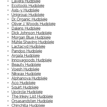
Lavera Hudpleje
Ecotools Hudpleje
Axis-y Hudpleje
Unigroup Hudpleje
Dr. Organic Hudpleje
Oliver J. Woods Hudpleje
Dalens Hudpleje
Dick Johnson Hudpleje
Morgan Blue Hudpleje
Mühle Shaving Hudpleje
Lactacyd Hudpleje
Pandoo Hudpleje
ArgaÏa Hudpleje
Innovagoods Hudpleje
Beauty Hudpleje
Voesh Hudpleje
Nikwax Hudpleje
Alphanova Hudpleje
Aco Hudpleje
Squirt Hudpleje
Upcircle Hudpleje
The Inkey List Hudpleje
Orsasandsten Hudpleje
Chinchilla Hudpleje