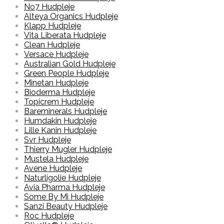
No7 Hudpleje
Alteya Organics Hudpleje
Klapp Hudpleje
Vita Liberata Hudpleje
Clean Hudpleje
Versace Hudpleje
Australian Gold Hudpleje
Green People Hudpleje
Minetan Hudpleje
Bioderma Hudpleje
Topicrem Hudpleje
Bareminerals Hudpleje
Humdakin Hudpleje
Lille Kanin Hudpleje
Svr Hudpleje
Thierry Mugler Hudpleje
Mustela Hudpleje
Avene Hudpleje
Naturligolie Hudpleje
Avia Pharma Hudpleje
Some By Mi Hudpleje
Sanzi Beauty Hudpleje
Roc Hudpleje