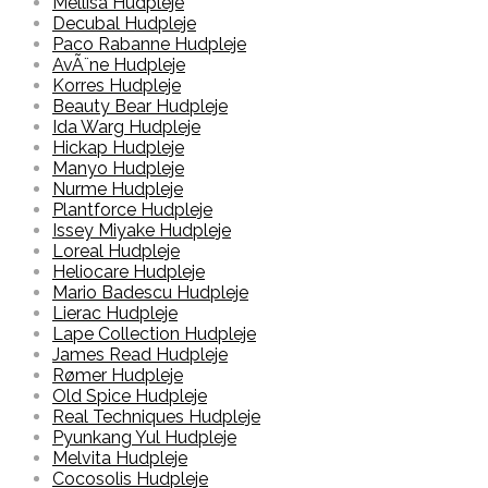
Mellisa Hudpleje
Decubal Hudpleje
Paco Rabanne Hudpleje
AvÃ¨ne Hudpleje
Korres Hudpleje
Beauty Bear Hudpleje
Ida Warg Hudpleje
Hickap Hudpleje
Manyo Hudpleje
Nurme Hudpleje
Plantforce Hudpleje
Issey Miyake Hudpleje
Loreal Hudpleje
Heliocare Hudpleje
Mario Badescu Hudpleje
Lierac Hudpleje
Lape Collection Hudpleje
James Read Hudpleje
Rømer Hudpleje
Old Spice Hudpleje
Real Techniques Hudpleje
Pyunkang Yul Hudpleje
Melvita Hudpleje
Cocosolis Hudpleje