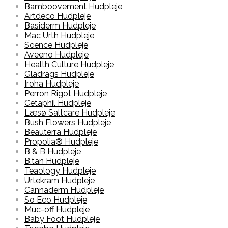
Bamboovement Hudpleje
Artdeco Hudpleje
Basiderm Hudpleje
Mac Urth Hudpleje
Scence Hudpleje
Aveeno Hudpleje
Health Culture Hudpleje
Gladrags Hudpleje
Iroha Hudpleje
Perron Rigot Hudpleje
Cetaphil Hudpleje
Læsø Saltcare Hudpleje
Bush Flowers Hudpleje
Beauterra Hudpleje
Propolia® Hudpleje
B & B Hudpleje
B.tan Hudpleje
Teaology Hudpleje
Urtekram Hudpleje
Cannaderm Hudpleje
So Eco Hudpleje
Muc-off Hudpleje
Baby Foot Hudpleje