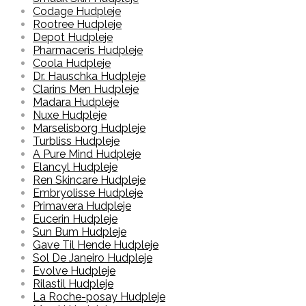
Codage Hudpleje
Rootree Hudpleje
Depot Hudpleje
Pharmaceris Hudpleje
Coola Hudpleje
Dr. Hauschka Hudpleje
Clarins Men Hudpleje
Madara Hudpleje
Nuxe Hudpleje
Marselisborg Hudpleje
Turbliss Hudpleje
A Pure Mind Hudpleje
Elancyl Hudpleje
Ren Skincare Hudpleje
Embryolisse Hudpleje
Primavera Hudpleje
Eucerin Hudpleje
Sun Bum Hudpleje
Gave Til Hende Hudpleje
Sol De Janeiro Hudpleje
Evolve Hudpleje
Rilastil Hudpleje
La Roche-posay Hudpleje