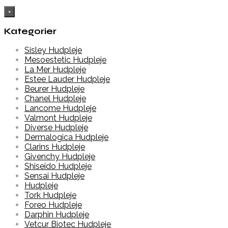
×
Kategorier
Sisley Hudpleje
Mesoestetic Hudpleje
La Mer Hudpleje
Estee Lauder Hudpleje
Beurer Hudpleje
Chanel Hudpleje
Lancome Hudpleje
Valmont Hudpleje
Diverse Hudpleje
Dermalogica Hudpleje
Clarins Hudpleje
Givenchy Hudpleje
Shiseido Hudpleje
Sensai Hudpleje
Hudpleje
Tork Hudpleje
Foreo Hudpleje
Darphin Hudpleje
Vetcur Biotec Hudpleje