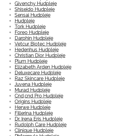
Givenchy Hudpleje
Shiseido Hudpleje
Sensai Hudpleje
Hudpleje
Tork Hudpleje
Foreo Hudpleje
Darphin Hudpleje
Vetcur Biotec Hudpleje
Hedenhus Hudpleje
Christian Dior Hudpleje
Plum Hudpleje
Elizabeth Arden Hudpleje
Deluxecare Hudpleje
Raz Skincare Hudpleje
Juvena Hudpleje
Murad Hudpleje
Cnd,cnd Pro Hudpleje
Origins Hudpleje
Herwe Hudpleje
Fillerina Hudpleje
Dr. Irena Eris Hudpleje
Rudolph Care Hudpleje
Clinique Hudpleje