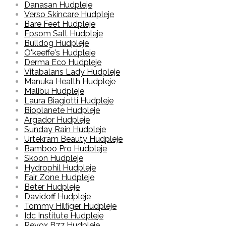
Danasan Hudpleje
Verso Skincare Hudpleje
Bare Feet Hudpleje
Epsom Salt Hudpleje
Bulldog Hudpleje
O'keeffe's Hudpleje
Derma Eco Hudpleje
Vitabalans Lady Hudpleje
Manuka Health Hudpleje
Malibu Hudpleje
Laura Biagiotti Hudpleje
Bioplanete Hudpleje
Argador Hudpleje
Sunday Rain Hudpleje
Urtekram Beauty Hudpleje
Bamboo Pro Hudpleje
Skoon Hudpleje
Hydrophil Hudpleje
Fair Zone Hudpleje
Beter Hudpleje
Davidoff Hudpleje
Tommy Hilfiger Hudpleje
Idc Institute Hudpleje
Revox B77 Hudpleje