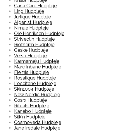
Rnsbl Hudpleje
Cana Care Hudpleje
Ling Hudpleje
Jurlique Hudpleje
Algenist Hudpleje
Nimue Hudpleje
Ole Henriksen Hudpleje
Strivectin Hudpleje
Biotherm Hudpleje
Geske Hudpleje
Verso Hudpleje
Karmameju Hudpleje
Marc Inbane Hudpleje
Elemis Hudpleje
Rosalique Hudpleje
L'occitane Hudpleje
Skin1004 Hudpleje
New Nordic Hudpleje
Cosrx Hudpleje
Rituals Hudpleje
Kanebo Hudpleje
Silk'n Hudpleje
Cosmoveda Hudpleje
Jane Iredale Hudpleje