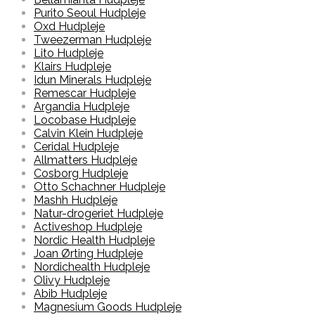
Purito Seoul Hudpleje
Oxd Hudpleje
Tweezerman Hudpleje
Lito Hudpleje
Klairs Hudpleje
Idun Minerals Hudpleje
Remescar Hudpleje
Argandia Hudpleje
Locobase Hudpleje
Calvin Klein Hudpleje
Ceridal Hudpleje
Allmatters Hudpleje
Cosborg Hudpleje
Otto Schachner Hudpleje
Mashh Hudpleje
Natur-drogeriet Hudpleje
Activeshop Hudpleje
Nordic Health Hudpleje
Joan Ørting Hudpleje
Nordichealth Hudpleje
Olivy Hudpleje
Abib Hudpleje
Magnesium Goods Hudpleje