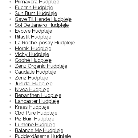
Primavera Hudpleje
Eucerin Hudpleje
Sun Bum Hudpleje
Gave Til Hende Hudpleje
Sol De Janeiro Hudpleje
Evolve Hudpleje
Rilastil Hudpleje
La Roche-posay Hudpleje
Meraki Hudpleje
Vichy Hudpleje
Coohé Hudpleje
Zenz Organic Hudpleje
Caudalie Hudpleje
Zenz Hudpleje
Juhldal Hudpleje
Nivea Hudpleje
Bepanthen Hudpleje
Lancaster Hudpleje
Kraes Hudpleje
Cbd Pure Hudpleje
Piz Buin Hudpleje
Lumene Hudpleje
Balance Me Hudpleje
Pudderdåserne Hudpleje