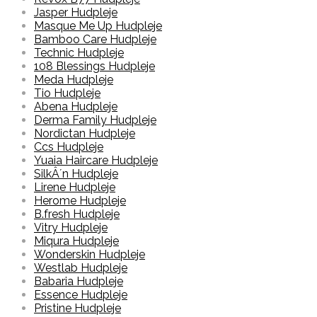
Jasper Hudpleje
Masque Me Up Hudpleje
Bamboo Care Hudpleje
Technic Hudpleje
108 Blessings Hudpleje
Meda Hudpleje
Tio Hudpleje
Abena Hudpleje
Derma Family Hudpleje
Nordictan Hudpleje
Ccs Hudpleje
Yuaia Haircare Hudpleje
SilkÂ´n Hudpleje
Lirene Hudpleje
Herome Hudpleje
B.fresh Hudpleje
Vitry Hudpleje
Miqura Hudpleje
Wonderskin Hudpleje
Westlab Hudpleje
Babaria Hudpleje
Essence Hudpleje
Pristine Hudpleje