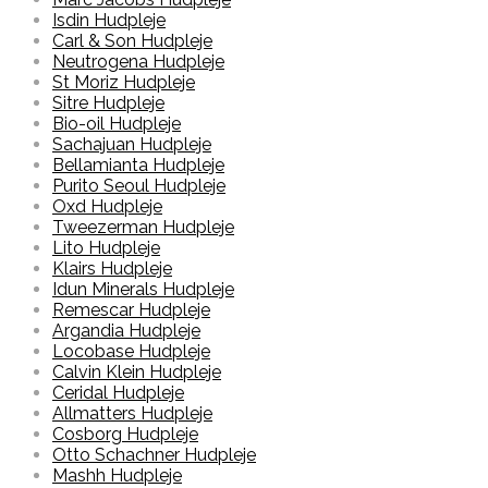
Isdin Hudpleje
Carl & Son Hudpleje
Neutrogena Hudpleje
St Moriz Hudpleje
Sitre Hudpleje
Bio-oil Hudpleje
Sachajuan Hudpleje
Bellamianta Hudpleje
Purito Seoul Hudpleje
Oxd Hudpleje
Tweezerman Hudpleje
Lito Hudpleje
Klairs Hudpleje
Idun Minerals Hudpleje
Remescar Hudpleje
Argandia Hudpleje
Locobase Hudpleje
Calvin Klein Hudpleje
Ceridal Hudpleje
Allmatters Hudpleje
Cosborg Hudpleje
Otto Schachner Hudpleje
Mashh Hudpleje