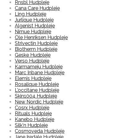
Rnsbl Hudpleje
Cana Care Hudpleje
Ling Hudpleje
Jurlique Hudpleje
Algenist Hudpleje
Nimue Hudpleje
Ole Henriksen Hudpleje
Strivectin Hudpleje
Biotherm Hudpleje
Geske Hudpleje
Verso Hudpleje
Karmameju Hudpleje
Marc Inbane Hudpleje
Elemis Hudpleje
Rosalique Hudpleje
L'occitane Hudpleje
Skin1004 Hudpleje
New Nordic Hudpleje
Cosrx Hudpleje
Rituals Hudpleje
Kanebo Hudpleje
Silk'n Hudpleje
Cosmoveda Hudpleje
Jane Iredale Hudpleje