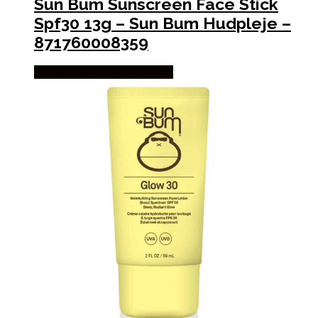
Sun Bum Sunscreen Face Stick
Spf30 13g – Sun Bum Hudpleje –
871760008359
Købes hos I Love Shampoo