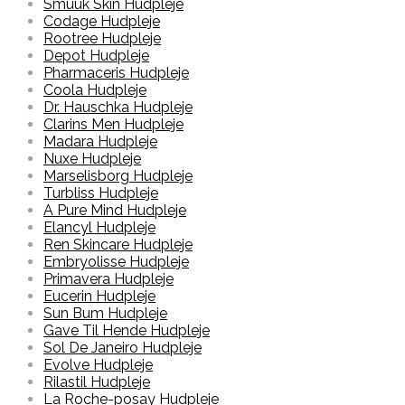
Smuuk Skin Hudpleje
Codage Hudpleje
Rootree Hudpleje
Depot Hudpleje
Pharmaceris Hudpleje
Coola Hudpleje
Dr. Hauschka Hudpleje
Clarins Men Hudpleje
Madara Hudpleje
Nuxe Hudpleje
Marselisborg Hudpleje
Turbliss Hudpleje
A Pure Mind Hudpleje
Elancyl Hudpleje
Ren Skincare Hudpleje
Embryolisse Hudpleje
Primavera Hudpleje
Eucerin Hudpleje
Sun Bum Hudpleje
Gave Til Hende Hudpleje
Sol De Janeiro Hudpleje
Evolve Hudpleje
Rilastil Hudpleje
La Roche-posay Hudpleje