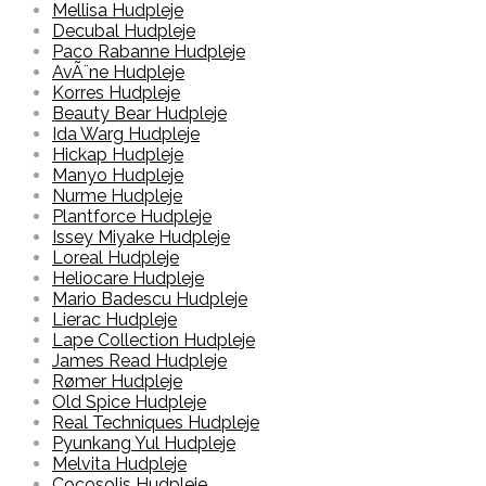
Mellisa Hudpleje
Decubal Hudpleje
Paco Rabanne Hudpleje
AvÃ¨ne Hudpleje
Korres Hudpleje
Beauty Bear Hudpleje
Ida Warg Hudpleje
Hickap Hudpleje
Manyo Hudpleje
Nurme Hudpleje
Plantforce Hudpleje
Issey Miyake Hudpleje
Loreal Hudpleje
Heliocare Hudpleje
Mario Badescu Hudpleje
Lierac Hudpleje
Lape Collection Hudpleje
James Read Hudpleje
Rømer Hudpleje
Old Spice Hudpleje
Real Techniques Hudpleje
Pyunkang Yul Hudpleje
Melvita Hudpleje
Cocosolis Hudpleje