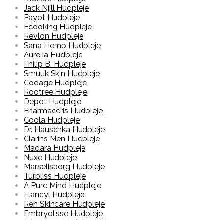
Jack Njill Hudpleje
Payot Hudpleje
Ecooking Hudpleje
Revlon Hudpleje
Sana Hemp Hudpleje
Aurelia Hudpleje
Philip B. Hudpleje
Smuuk Skin Hudpleje
Codage Hudpleje
Rootree Hudpleje
Depot Hudpleje
Pharmaceris Hudpleje
Coola Hudpleje
Dr. Hauschka Hudpleje
Clarins Men Hudpleje
Madara Hudpleje
Nuxe Hudpleje
Marselisborg Hudpleje
Turbliss Hudpleje
A Pure Mind Hudpleje
Elancyl Hudpleje
Ren Skincare Hudpleje
Embryolisse Hudpleje