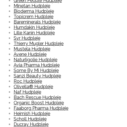
Green People Hudpleje
Minetan Hudpleje
Bioderma Hudpleje
Topicrem Hudpleje
Bareminerals Hudpleje
Humdakin Hudpleje
Lille Kanin Hudpleje
Svr Hudpleje
Thierry Mugler Hudpleje
Mustela Hudpleje
Avene Hudpleje
Naturligolie Hudpleje
Avia Pharma Hudpleje
Some By Mi Hudpleje
Sanzi Beauty Hudpleje
Roc Hudpleje
Olivella® Hudpleje
Naf Hudpleje
Bach Rescue Hudpleje
Organic Boost Hudpleje
Faaborg Pharma Hudpleje
Heimish Hudpleje
Scholl Hudpleje
Ducray Hudpleje