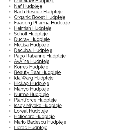
Olivella® Hudpleje
Naf Hudpleje
Bach Rescue Hudpleje
Organic Boost Hudpleje
Faaborg Pharma Hudpleje
Heimish Hudpleje
Scholl Hudpleje
Ducray Hudpleje
Mellisa Hudpleje
Decubal Hudpleje
Paco Rabanne Hudpleje
AvÃ¨ne Hudpleje
Korres Hudpleje
Beauty Bear Hudpleje
Ida Warg Hudpleje
Hickap Hudpleje
Manyo Hudpleje
Nurme Hudpleje
Plantforce Hudpleje
Issey Miyake Hudpleje
Loreal Hudpleje
Heliocare Hudpleje
Mario Badescu Hudpleje
Lierac Hudpleje