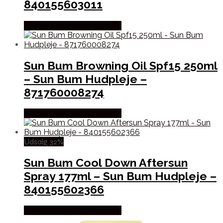
840155603011
Købes hos I Love Shampoo
Sun Bum Browning Oil Spf15 250ml
– Sun Bum Hudpleje –
871760008274
Købes hos I Love Shampoo
Udsalg 32%
Sun Bum Cool Down Aftersun
Spray 177ml – Sun Bum Hudpleje –
840155602366
Købes hos I Love Shampoo