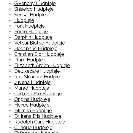
Givenchy Hudpleje
Shiseido Hudpleje
Sensai Hudpleje
Hudpleje
Tork Hudpleje
Foreo Hudpleje
Darphin Hudpleje
Vetcur Biotec Hudpleje
Hedenhus Hudpleje
Christian Dior Hudpleje
Plum Hudpleje
Elizabeth Arden Hudpleje
Deluxecare Hudpleje
Raz Skincare Hudpleje
Juvena Hudpleje
Murad Hudpleje
Cnd,cnd Pro Hudpleje
Origins Hudpleje
Herwe Hudpleje
Fillerina Hudpleje
Dr. Irena Eris Hudpleje
Rudolph Care Hudpleje
Clinique Hudpleje