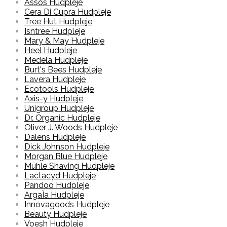
Assos Hudpleje
Cera Di Cupra Hudpleje
Tree Hut Hudpleje
Isntree Hudpleje
Mary & May Hudpleje
Heel Hudpleje
Medela Hudpleje
Burt's Bees Hudpleje
Lavera Hudpleje
Ecotools Hudpleje
Axis-y Hudpleje
Unigroup Hudpleje
Dr. Organic Hudpleje
Oliver J. Woods Hudpleje
Dalens Hudpleje
Dick Johnson Hudpleje
Morgan Blue Hudpleje
Mühle Shaving Hudpleje
Lactacyd Hudpleje
Pandoo Hudpleje
ArgaÏa Hudpleje
Innovagoods Hudpleje
Beauty Hudpleje
Voesh Hudpleje