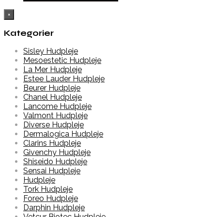
×
Kategorier
Sisley Hudpleje
Mesoestetic Hudpleje
La Mer Hudpleje
Estee Lauder Hudpleje
Beurer Hudpleje
Chanel Hudpleje
Lancome Hudpleje
Valmont Hudpleje
Diverse Hudpleje
Dermalogica Hudpleje
Clarins Hudpleje
Givenchy Hudpleje
Shiseido Hudpleje
Sensai Hudpleje
Hudpleje
Tork Hudpleje
Foreo Hudpleje
Darphin Hudpleje
Vetcur Biotec Hudpleje