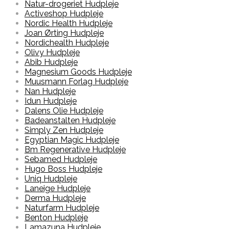
Natur-drogeriet Hudpleje
Activeshop Hudpleje
Nordic Health Hudpleje
Joan Ørting Hudpleje
Nordichealth Hudpleje
Olivy Hudpleje
Abib Hudpleje
Magnesium Goods Hudpleje
Muusmann Forlag Hudpleje
Nan Hudpleje
Idun Hudpleje
Dalens Olie Hudpleje
Badeanstalten Hudpleje
Simply Zen Hudpleje
Egyptian Magic Hudpleje
Bm Regenerative Hudpleje
Sebamed Hudpleje
Hugo Boss Hudpleje
Uniq Hudpleje
Laneige Hudpleje
Derma Hudpleje
Naturfarm Hudpleje
Benton Hudpleje
Lamazuna Hudpleje