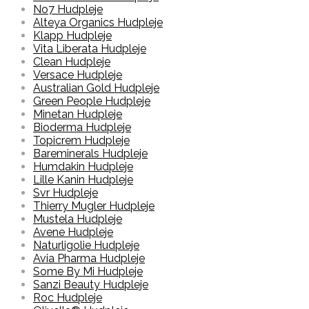
No7 Hudpleje
Alteya Organics Hudpleje
Klapp Hudpleje
Vita Liberata Hudpleje
Clean Hudpleje
Versace Hudpleje
Australian Gold Hudpleje
Green People Hudpleje
Minetan Hudpleje
Bioderma Hudpleje
Topicrem Hudpleje
Bareminerals Hudpleje
Humdakin Hudpleje
Lille Kanin Hudpleje
Svr Hudpleje
Thierry Mugler Hudpleje
Mustela Hudpleje
Avene Hudpleje
Naturligolie Hudpleje
Avia Pharma Hudpleje
Some By Mi Hudpleje
Sanzi Beauty Hudpleje
Roc Hudpleje