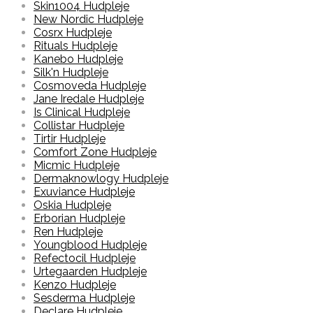
Skin1004 Hudpleje
New Nordic Hudpleje
Cosrx Hudpleje
Rituals Hudpleje
Kanebo Hudpleje
Silk'n Hudpleje
Cosmoveda Hudpleje
Jane Iredale Hudpleje
Is Clinical Hudpleje
Collistar Hudpleje
Tirtir Hudpleje
Comfort Zone Hudpleje
Micmic Hudpleje
Dermaknowlogy Hudpleje
Exuviance Hudpleje
Oskia Hudpleje
Erborian Hudpleje
Ren Hudpleje
Youngblood Hudpleje
Refectocil Hudpleje
Urtegaarden Hudpleje
Kenzo Hudpleje
Sesderma Hudpleje
Declare Hudpleje