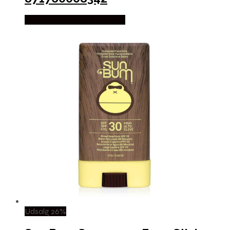
Købes hos I Love Shampoo
Udsalg 26%