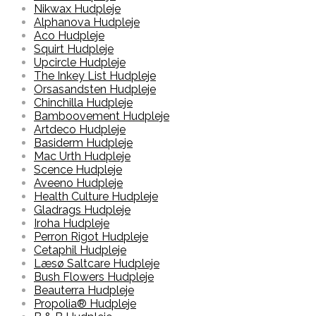
Nikwax Hudpleje
Alphanova Hudpleje
Aco Hudpleje
Squirt Hudpleje
Upcircle Hudpleje
The Inkey List Hudpleje
Orsasandsten Hudpleje
Chinchilla Hudpleje
Bamboovement Hudpleje
Artdeco Hudpleje
Basiderm Hudpleje
Mac Urth Hudpleje
Scence Hudpleje
Aveeno Hudpleje
Health Culture Hudpleje
Gladrags Hudpleje
Iroha Hudpleje
Perron Rigot Hudpleje
Cetaphil Hudpleje
Læsø Saltcare Hudpleje
Bush Flowers Hudpleje
Beauterra Hudpleje
Propolia® Hudpleje