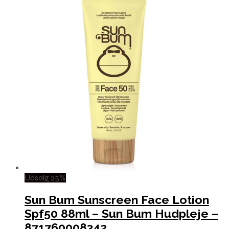
Udsalg 25%
Sun Bum Sunscreen Face Lotion
Spf50 88ml – Sun Bum Hudpleje –
871760008342