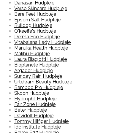
Danasan Hudpleje
Verso Skincare Hudpleje
Bare Feet Hudpleje
Epsom Salt Hudpleje
Bulldog Hudpleje
O'keeffe's Hudpleje
Derma Eco Hudpleje
Vitabalans Lady Hudpleje
Manuka Health Hudpleje
Malibu Hudpleje
Laura Biagiotti Hudpleje
Bioplanete Hudpleje
Argador Hudpleje
Sunday Rain Hudpleje
Urtekram Beauty Hudpleje
Bamboo Pro Hudpleje
Skoon Hudpleje
Hydrophil Hudpleje
Fair Zone Hudpleje
Beter Hudpleje
Davidoff Hudpleje
Tommy Hilfiger Hudpleje
Idc Institute Hudpleje
Revox B77 Hudpleje