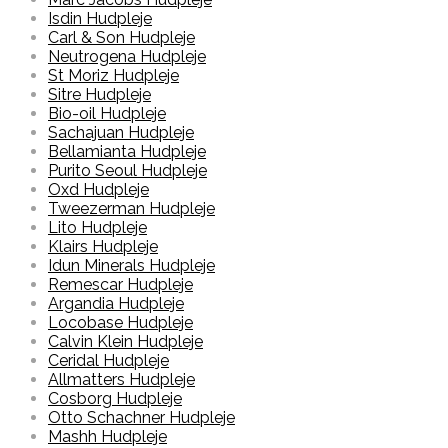
Isdin Hudpleje
Carl & Son Hudpleje
Neutrogena Hudpleje
St Moriz Hudpleje
Sitre Hudpleje
Bio-oil Hudpleje
Sachajuan Hudpleje
Bellamianta Hudpleje
Purito Seoul Hudpleje
Oxd Hudpleje
Tweezerman Hudpleje
Lito Hudpleje
Klairs Hudpleje
Idun Minerals Hudpleje
Remescar Hudpleje
Argandia Hudpleje
Locobase Hudpleje
Calvin Klein Hudpleje
Ceridal Hudpleje
Allmatters Hudpleje
Cosborg Hudpleje
Otto Schachner Hudpleje
Mashh Hudpleje