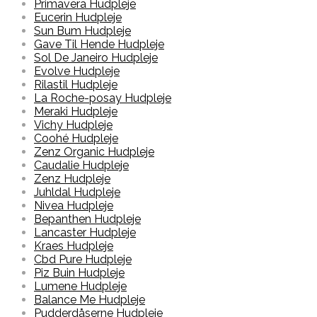
Primavera Hudpleje
Eucerin Hudpleje
Sun Bum Hudpleje
Gave Til Hende Hudpleje
Sol De Janeiro Hudpleje
Evolve Hudpleje
Rilastil Hudpleje
La Roche-posay Hudpleje
Meraki Hudpleje
Vichy Hudpleje
Coohé Hudpleje
Zenz Organic Hudpleje
Caudalie Hudpleje
Zenz Hudpleje
Juhldal Hudpleje
Nivea Hudpleje
Bepanthen Hudpleje
Lancaster Hudpleje
Kraes Hudpleje
Cbd Pure Hudpleje
Piz Buin Hudpleje
Lumene Hudpleje
Balance Me Hudpleje
Pudderdåserne Hudpleje