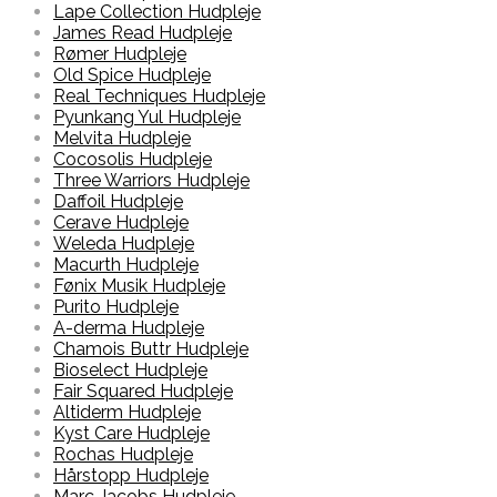
Lape Collection Hudpleje
James Read Hudpleje
Rømer Hudpleje
Old Spice Hudpleje
Real Techniques Hudpleje
Pyunkang Yul Hudpleje
Melvita Hudpleje
Cocosolis Hudpleje
Three Warriors Hudpleje
Daffoil Hudpleje
Cerave Hudpleje
Weleda Hudpleje
Macurth Hudpleje
Fønix Musik Hudpleje
Purito Hudpleje
A-derma Hudpleje
Chamois Buttr Hudpleje
Bioselect Hudpleje
Fair Squared Hudpleje
Altiderm Hudpleje
Kyst Care Hudpleje
Rochas Hudpleje
Hårstopp Hudpleje
Marc Jacobs Hudpleje