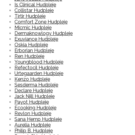
Is Clinical Hudpleje
Collistar Hudpleje
Tirtir Hudpleje
Comfort Zone Hudpleje
Micmic Hudpleje
Dermaknowlogy Hudpleje
Exuviance Hudpleje
Oskia Hudpleje
Erborian Hudpleje
Ren Hudpleje
Youngblood Hudpleje
Refectocil Hudpleje
Urtegaarden Hudpleje
Kenzo Hudpleje
Sesderma Hudpleje
Declare Hudpleje
Jack Njill Hudpleje
Payot Hudpleje
Ecooking Hudpleje
Revlon Hudpleje
Sana Hemp Hudpleje
Aurelia Hudpleje
Philip B. Hudpleje