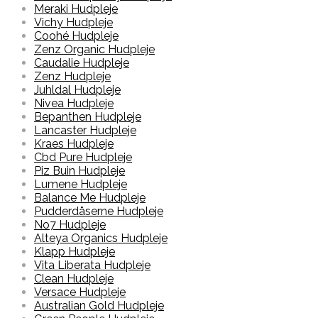
Meraki Hudpleje
Vichy Hudpleje
Coohé Hudpleje
Zenz Organic Hudpleje
Caudalie Hudpleje
Zenz Hudpleje
Juhldal Hudpleje
Nivea Hudpleje
Bepanthen Hudpleje
Lancaster Hudpleje
Kraes Hudpleje
Cbd Pure Hudpleje
Piz Buin Hudpleje
Lumene Hudpleje
Balance Me Hudpleje
Pudderdåserne Hudpleje
No7 Hudpleje
Alteya Organics Hudpleje
Klapp Hudpleje
Vita Liberata Hudpleje
Clean Hudpleje
Versace Hudpleje
Australian Gold Hudpleje