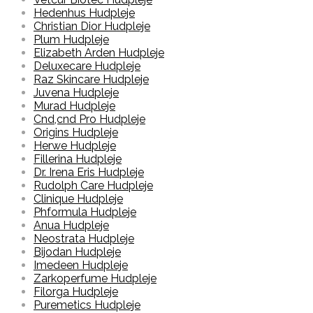
Hedenhus Hudpleje
Christian Dior Hudpleje
Plum Hudpleje
Elizabeth Arden Hudpleje
Deluxecare Hudpleje
Raz Skincare Hudpleje
Juvena Hudpleje
Murad Hudpleje
Cnd,cnd Pro Hudpleje
Origins Hudpleje
Herwe Hudpleje
Fillerina Hudpleje
Dr. Irena Eris Hudpleje
Rudolph Care Hudpleje
Clinique Hudpleje
Phformula Hudpleje
Anua Hudpleje
Neostrata Hudpleje
Bijodan Hudpleje
Imedeen Hudpleje
Zarkoperfume Hudpleje
Filorga Hudpleje
Puremetics Hudpleje