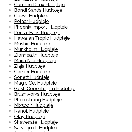
Comme Deux Hudpleje
Bondi Sands Hudpleje
Guess Hudpleje
Polaar Hudpleje
Phoenix Import Hudpleje
L'oréal Paris Hudpleje
Hawaiian Tropic Hudpleje
Mushie Hudpleje
Munkholm Hudpleje
Zionhealth Hudpleje
Maria Nila Hudpleje
Ziaja Hudpleje
Garnier Hudpleje
Sonett Hudpleje
Magic Gel Hudpleje
Gosh Copenhagen Hudpleje
Brushworks Hudpleje
Pherostrong Hudpleje
Mixsoon Hudpleje
Nanoil Hudpleje
Olay Hudpleje
Shavesafe Hudpleje
Salvequick Hudpleje