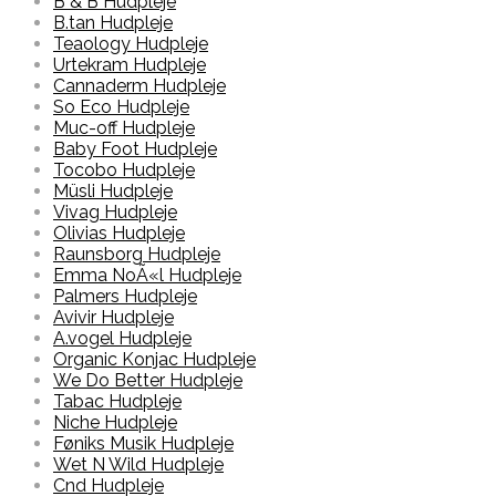
B & B Hudpleje
B.tan Hudpleje
Teaology Hudpleje
Urtekram Hudpleje
Cannaderm Hudpleje
So Eco Hudpleje
Muc-off Hudpleje
Baby Foot Hudpleje
Tocobo Hudpleje
Müsli Hudpleje
Vivag Hudpleje
Olivias Hudpleje
Raunsborg Hudpleje
Emma NoÃ«l Hudpleje
Palmers Hudpleje
Avivir Hudpleje
A.vogel Hudpleje
Organic Konjac Hudpleje
We Do Better Hudpleje
Tabac Hudpleje
Niche Hudpleje
Føniks Musik Hudpleje
Wet N Wild Hudpleje
Cnd Hudpleje