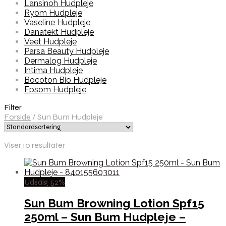
Lansinoh Hudpleje
Ryom Hudpleje
Vaseline Hudpleje
Danatekt Hudpleje
Veet Hudpleje
Parsa Beauty Hudpleje
Dermalog Hudpleje
Intima Hudpleje
Bocoton Bio Hudpleje
Epsom Hudpleje
Filter
Forside
/
Sun Bum Hudpleje
Viser 10 resultater
Udsalg 52%
Sun Bum Browning Lotion Spf15
250ml – Sun Bum Hudpleje –