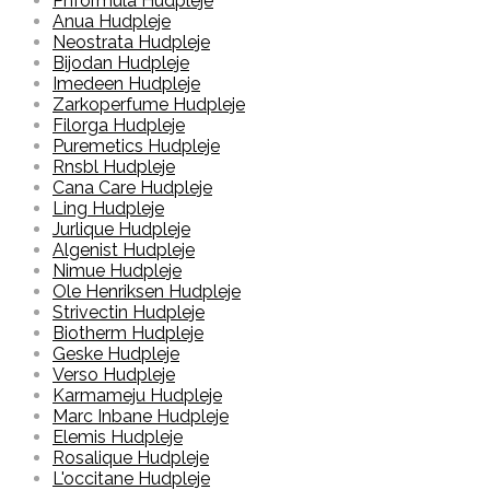
Phformula Hudpleje
Anua Hudpleje
Neostrata Hudpleje
Bijodan Hudpleje
Imedeen Hudpleje
Zarkoperfume Hudpleje
Filorga Hudpleje
Puremetics Hudpleje
Rnsbl Hudpleje
Cana Care Hudpleje
Ling Hudpleje
Jurlique Hudpleje
Algenist Hudpleje
Nimue Hudpleje
Ole Henriksen Hudpleje
Strivectin Hudpleje
Biotherm Hudpleje
Geske Hudpleje
Verso Hudpleje
Karmameju Hudpleje
Marc Inbane Hudpleje
Elemis Hudpleje
Rosalique Hudpleje
L'occitane Hudpleje