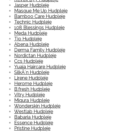
Jasper Hudpleje
Masque Me Up Hudpleje
Bamboo Care Hudpleje
Technic Hudpleje
108 Blessings Hudpleje
Meda Hudpleje
Tio Hudpleje
Abena Hudpleje
Derma Family Hudpleje
Nordictan Hudpleje
Ccs Hudpleje
Yuaia Haircare Hudpleje
SilkÂ´n Hudpleje
Lirene Hudpleje
Herome Hudpleje
B.fresh Hudpleje
Vitry Hudpleje
Miqura Hudpleje
Wonderskin Hudpleje
Westlab Hudpleje
Babaria Hudpleje
Essence Hudpleje
Pristine Hudpleje