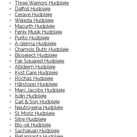
Three Warriors Hudpleje
Daffoil Hudpleje
Cerave Hudpleje
Weleda Hudpleje
Macurth Hudpleje
Fønix Musik Hudpleje
Purito Hudpleje
A-derma Hudpleje
Chamois Buttr Hudpleje
Bioselect Hudpleje
Fair Squared Hudpleje
Altiderm Hudpleje
Kyst Care Hudpleje
Rochas Hudpleje
Hårstopp Hudpleje
Marc Jacobs Hudpleje
Isdin Hudpleje
Carl & Son Hudpleje
Neutrogena Hudpleje
St Moriz Hudpleje
Sitre Hudpleje
Bio-oil Hudpleje
Sachajuan Hudpleje
Bellamianta Hudpleje