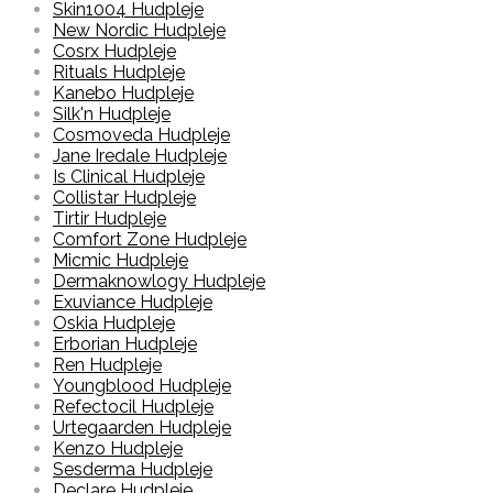
Skin1004 Hudpleje
New Nordic Hudpleje
Cosrx Hudpleje
Rituals Hudpleje
Kanebo Hudpleje
Silk'n Hudpleje
Cosmoveda Hudpleje
Jane Iredale Hudpleje
Is Clinical Hudpleje
Collistar Hudpleje
Tirtir Hudpleje
Comfort Zone Hudpleje
Micmic Hudpleje
Dermaknowlogy Hudpleje
Exuviance Hudpleje
Oskia Hudpleje
Erborian Hudpleje
Ren Hudpleje
Youngblood Hudpleje
Refectocil Hudpleje
Urtegaarden Hudpleje
Kenzo Hudpleje
Sesderma Hudpleje
Declare Hudpleje