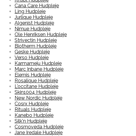
Cana Care Hudpleje
Ling Hudpleje
Jurlique Hudpleje
Algenist Hudpleje
Nimue Hudpleje
Ole Henriksen Hudpleje
Strivectin Hudpleje
Biotherm Hudpleje
Geske Hudpleje
Verso Hudpleje
Karmameju Hudpleje
Marc Inbane Hudpleje
Elemis Hudpleje
Rosalique Hudpleje
L'occitane Hudpleje
Skin1004 Hudpleje
New Nordic Hudpleje
Cosrx Hudpleje
Rituals Hudpleje
Kanebo Hudpleje
Silk'n Hudpleje
Cosmoveda Hudpleje
Jane Iredale Hudpleje