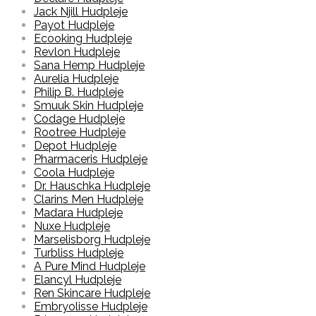
Jack Njill Hudpleje
Payot Hudpleje
Ecooking Hudpleje
Revlon Hudpleje
Sana Hemp Hudpleje
Aurelia Hudpleje
Philip B. Hudpleje
Smuuk Skin Hudpleje
Codage Hudpleje
Rootree Hudpleje
Depot Hudpleje
Pharmaceris Hudpleje
Coola Hudpleje
Dr. Hauschka Hudpleje
Clarins Men Hudpleje
Madara Hudpleje
Nuxe Hudpleje
Marselisborg Hudpleje
Turbliss Hudpleje
A Pure Mind Hudpleje
Elancyl Hudpleje
Ren Skincare Hudpleje
Embryolisse Hudpleje