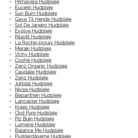
Primavera Hudpleje
Eucerin Hudpleje
Sun Bum Hudpleje
Gave Til Hende Hudpleje
Sol De Janeiro Hudpleje
Evolve Hudpleje
Rilastil Hudpleje
La Roche-posay Hudpleje
Meraki Hudpleje
Vichy Hudpleje
Coohé Hudpleje
Zenz Organic Hudpleje
Caudalie Hudpleje
Zenz Hudpleje
Juhldal Hudpleje
Nivea Hudpleje
Bepanthen Hudpleje
Lancaster Hudpleje
Kraes Hudpleje
Cbd Pure Hudpleje
Piz Buin Hudpleje
Lumene Hudpleje
Balance Me Hudpleje
Pudderdåserne Hudpleje