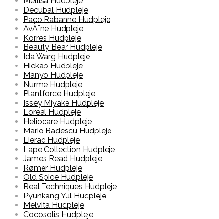
Mellisa Hudpleje
Decubal Hudpleje
Paco Rabanne Hudpleje
AvÃ¨ne Hudpleje
Korres Hudpleje
Beauty Bear Hudpleje
Ida Warg Hudpleje
Hickap Hudpleje
Manyo Hudpleje
Nurme Hudpleje
Plantforce Hudpleje
Issey Miyake Hudpleje
Loreal Hudpleje
Heliocare Hudpleje
Mario Badescu Hudpleje
Lierac Hudpleje
Lape Collection Hudpleje
James Read Hudpleje
Rømer Hudpleje
Old Spice Hudpleje
Real Techniques Hudpleje
Pyunkang Yul Hudpleje
Melvita Hudpleje
Cocosolis Hudpleje