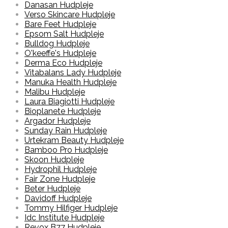
Danasan Hudpleje
Verso Skincare Hudpleje
Bare Feet Hudpleje
Epsom Salt Hudpleje
Bulldog Hudpleje
O'keeffe's Hudpleje
Derma Eco Hudpleje
Vitabalans Lady Hudpleje
Manuka Health Hudpleje
Malibu Hudpleje
Laura Biagiotti Hudpleje
Bioplanete Hudpleje
Argador Hudpleje
Sunday Rain Hudpleje
Urtekram Beauty Hudpleje
Bamboo Pro Hudpleje
Skoon Hudpleje
Hydrophil Hudpleje
Fair Zone Hudpleje
Beter Hudpleje
Davidoff Hudpleje
Tommy Hilfiger Hudpleje
Idc Institute Hudpleje
Revox B77 Hudpleje