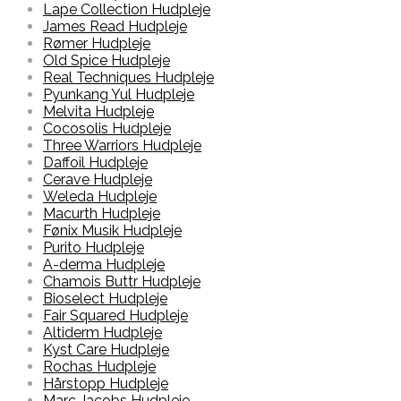
Lape Collection Hudpleje
James Read Hudpleje
Rømer Hudpleje
Old Spice Hudpleje
Real Techniques Hudpleje
Pyunkang Yul Hudpleje
Melvita Hudpleje
Cocosolis Hudpleje
Three Warriors Hudpleje
Daffoil Hudpleje
Cerave Hudpleje
Weleda Hudpleje
Macurth Hudpleje
Fønix Musik Hudpleje
Purito Hudpleje
A-derma Hudpleje
Chamois Buttr Hudpleje
Bioselect Hudpleje
Fair Squared Hudpleje
Altiderm Hudpleje
Kyst Care Hudpleje
Rochas Hudpleje
Hårstopp Hudpleje
Marc Jacobs Hudpleje