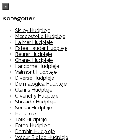
×
Kategorier
Sisley Hudpleje
Mesoestetic Hudpleje
La Mer Hudpleje
Estee Lauder Hudpleje
Beurer Hudpleje
Chanel Hudpleje
Lancome Hudpleje
Valmont Hudpleje
Diverse Hudpleje
Dermalogica Hudpleje
Clarins Hudpleje
Givenchy Hudpleje
Shiseido Hudpleje
Sensai Hudpleje
Hudpleje
Tork Hudpleje
Foreo Hudpleje
Darphin Hudpleje
Vetcur Biotec Hudpleje