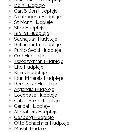
Isdin Hudpleje
Carl & Son Hudpleje
Neutrogena Hudpleje
St Moriz Hudpleje
Sitre Hudpleje
Bio-oil Hudpleje
Sachajuan Hudpleje
Bellamianta Hudpleje
Purito Seoul Hudpleje
Oxd Hudpleje
Tweezerman Hudpleje
Lito Hudpleje
Klairs Hudpleje
Idun Minerals Hudpleje
Remescar Hudpleje
Argandia Hudpleje
Locobase Hudpleje
Calvin Klein Hudpleje
Ceridal Hudpleje
Allmatters Hudpleje
Cosborg Hudpleje
Otto Schachner Hudpleje
Mashh Hudpleje