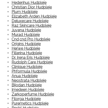
Hedenhus Hudpleje
Christian Dior Hudpleje
Plum Hudpleje
Elizabeth Arden Hudpleje
Deluxecare Hudpleje
Raz Skincare Hudpleje
Juvena Hudpleje
Murad Hudpleje
Cnd,cnd Pro Hudpleje
Origins Hudpleje
Herwe Hudpleje
Fillerina Hudpleje
Dr. Irena Eris Hudpleje
Rudolph Care Hudpleje
Clinique Hudpleje
Phformula Hudpleje
Anua Hudpleje
Neostrata Hudpleje
Bijodan Hudpleje
Imedeen Hudpleje
Zarkoperfume Hudpleje
Filorga Hudpleje
Puremetics Hudpleje
Rnsbl Hudpleje