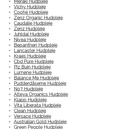
Meraki Hudpleje
Vichy Hudpleje
Coohé Hudpleje
Zenz Organic Hudpleje
Caudalie Hudpleje
Zenz Hudpleje
Juhldal Hudpleje
Nivea Hudpleje
Bepanthen Hudpleje
Lancaster Hudpleje
Kraes Hudpleje
Cbd Pure Hudpleje
Piz Buin Hudpleje
Lumene Hudpleje
Balance Me Hudpleje
Pudderdåserne Hudpleje
No7 Hudpleje
Alteya Organics Hudpleje
Klapp Hudpleje
Vita Liberata Hudpleje
Clean Hudpleje
Versace Hudpleje
Australian Gold Hudpleje
Green People Hudpleje