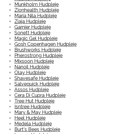
Munkholm Hudpleje
Zionhealth Hudpleje
Maria Nila Hudpleje
Ziaja Hudpleje
Garnier Hudpleje
Sonett Hudpleje
Magic Gel Hudpleje
Gosh Copenhagen Hudpleje
Brushworks Hudpleje
Pherostrong Hudpleje
Mixsoon Hudpleje
Nanoil Hudpleje
Olay Hudpleje
Shavesafe Hudpleje
Salvequick Hudpleje
Assos Hudpleje
Cera Di Cupra Hudpleje
Tree Hut Hudpleje
Isntree Hudpleje
Mary & May Hudpleje
Heel Hudpleje
Medela Hudpleje
Burt's Bees Hudpleje