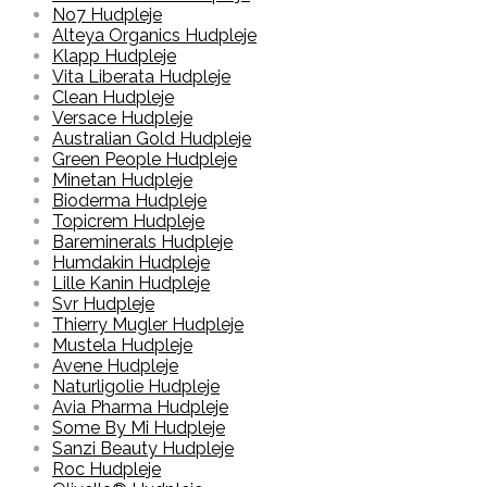
No7 Hudpleje
Alteya Organics Hudpleje
Klapp Hudpleje
Vita Liberata Hudpleje
Clean Hudpleje
Versace Hudpleje
Australian Gold Hudpleje
Green People Hudpleje
Minetan Hudpleje
Bioderma Hudpleje
Topicrem Hudpleje
Bareminerals Hudpleje
Humdakin Hudpleje
Lille Kanin Hudpleje
Svr Hudpleje
Thierry Mugler Hudpleje
Mustela Hudpleje
Avene Hudpleje
Naturligolie Hudpleje
Avia Pharma Hudpleje
Some By Mi Hudpleje
Sanzi Beauty Hudpleje
Roc Hudpleje