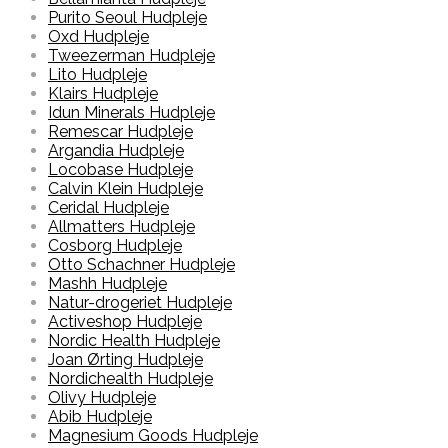
Purito Seoul Hudpleje
Oxd Hudpleje
Tweezerman Hudpleje
Lito Hudpleje
Klairs Hudpleje
Idun Minerals Hudpleje
Remescar Hudpleje
Argandia Hudpleje
Locobase Hudpleje
Calvin Klein Hudpleje
Ceridal Hudpleje
Allmatters Hudpleje
Cosborg Hudpleje
Otto Schachner Hudpleje
Mashh Hudpleje
Natur-drogeriet Hudpleje
Activeshop Hudpleje
Nordic Health Hudpleje
Joan Ørting Hudpleje
Nordichealth Hudpleje
Olivy Hudpleje
Abib Hudpleje
Magnesium Goods Hudpleje