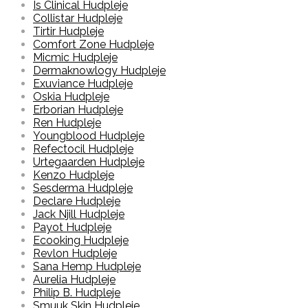
Is Clinical Hudpleje
Collistar Hudpleje
Tirtir Hudpleje
Comfort Zone Hudpleje
Micmic Hudpleje
Dermaknowlogy Hudpleje
Exuviance Hudpleje
Oskia Hudpleje
Erborian Hudpleje
Ren Hudpleje
Youngblood Hudpleje
Refectocil Hudpleje
Urtegaarden Hudpleje
Kenzo Hudpleje
Sesderma Hudpleje
Declare Hudpleje
Jack Njill Hudpleje
Payot Hudpleje
Ecooking Hudpleje
Revlon Hudpleje
Sana Hemp Hudpleje
Aurelia Hudpleje
Philip B. Hudpleje
Smuuk Skin Hudpleje