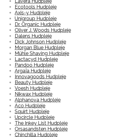
Lavera Hudpleje
Ecotools Hudpleje
Axis-y Hudpleje
Unigroup Hudpleje
Dr. Organic Hudpleje
Oliver J. Woods Hudpleje
Dalens Hudpleje
Dick Johnson Hudpleje
Morgan Blue Hudpleje
Mühle Shaving Hudpleje
Lactacyd Hudpleje
Pandoo Hudpleje
ArgaÏa Hudpleje
Innovagoods Hudpleje
Beauty Hudpleje
Voesh Hudpleje
Nikwax Hudpleje
Alphanova Hudpleje
Aco Hudpleje
Squirt Hudpleje
Upcircle Hudpleje
The Inkey List Hudpleje
Orsasandsten Hudpleje
Chinchilla Hudpleje