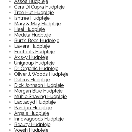
Assos Hudpleje
Cera Di Cupra Hudpleje
Tree Hut Hudpleje
Isntree Hudpleje
Mary & May Hudpleje
Heel Hudpleje
Medela Hudpleje
Burt's Bees Hudpleje
Lavera Hudpleje
Ecotools Hudpleje
Axis-y Hudpleje
Unigroup Hudpleje
Dr. Organic Hudpleje
Oliver J. Woods Hudpleje
Dalens Hudpleje
Dick Johnson Hudpleje
Morgan Blue Hudpleje
Mühle Shaving Hudpleje
Lactacyd Hudpleje
Pandoo Hudpleje
ArgaÏa Hudpleje
Innovagoods Hudpleje
Beauty Hudpleje
Voesh Hudpleje