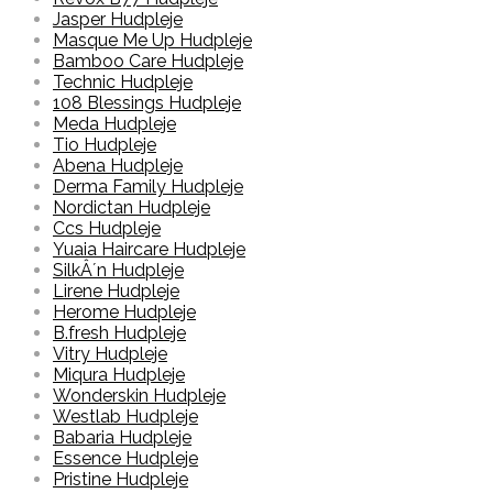
Jasper Hudpleje
Masque Me Up Hudpleje
Bamboo Care Hudpleje
Technic Hudpleje
108 Blessings Hudpleje
Meda Hudpleje
Tio Hudpleje
Abena Hudpleje
Derma Family Hudpleje
Nordictan Hudpleje
Ccs Hudpleje
Yuaia Haircare Hudpleje
SilkÂ´n Hudpleje
Lirene Hudpleje
Herome Hudpleje
B.fresh Hudpleje
Vitry Hudpleje
Miqura Hudpleje
Wonderskin Hudpleje
Westlab Hudpleje
Babaria Hudpleje
Essence Hudpleje
Pristine Hudpleje