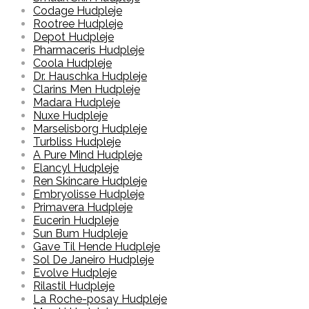
Codage Hudpleje
Rootree Hudpleje
Depot Hudpleje
Pharmaceris Hudpleje
Coola Hudpleje
Dr. Hauschka Hudpleje
Clarins Men Hudpleje
Madara Hudpleje
Nuxe Hudpleje
Marselisborg Hudpleje
Turbliss Hudpleje
A Pure Mind Hudpleje
Elancyl Hudpleje
Ren Skincare Hudpleje
Embryolisse Hudpleje
Primavera Hudpleje
Eucerin Hudpleje
Sun Bum Hudpleje
Gave Til Hende Hudpleje
Sol De Janeiro Hudpleje
Evolve Hudpleje
Rilastil Hudpleje
La Roche-posay Hudpleje