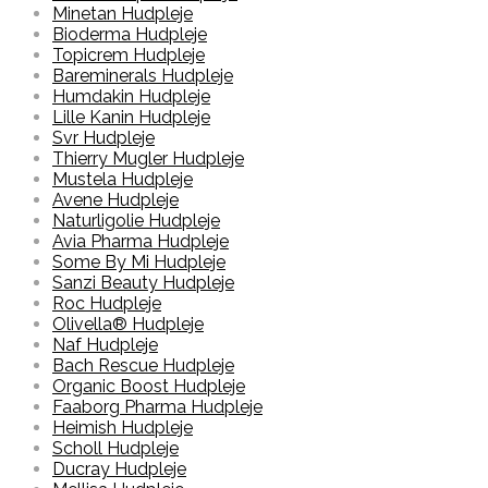
Minetan Hudpleje
Bioderma Hudpleje
Topicrem Hudpleje
Bareminerals Hudpleje
Humdakin Hudpleje
Lille Kanin Hudpleje
Svr Hudpleje
Thierry Mugler Hudpleje
Mustela Hudpleje
Avene Hudpleje
Naturligolie Hudpleje
Avia Pharma Hudpleje
Some By Mi Hudpleje
Sanzi Beauty Hudpleje
Roc Hudpleje
Olivella® Hudpleje
Naf Hudpleje
Bach Rescue Hudpleje
Organic Boost Hudpleje
Faaborg Pharma Hudpleje
Heimish Hudpleje
Scholl Hudpleje
Ducray Hudpleje