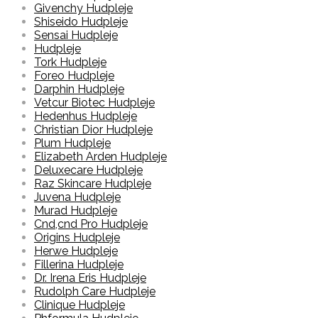
Givenchy Hudpleje
Shiseido Hudpleje
Sensai Hudpleje
Hudpleje
Tork Hudpleje
Foreo Hudpleje
Darphin Hudpleje
Vetcur Biotec Hudpleje
Hedenhus Hudpleje
Christian Dior Hudpleje
Plum Hudpleje
Elizabeth Arden Hudpleje
Deluxecare Hudpleje
Raz Skincare Hudpleje
Juvena Hudpleje
Murad Hudpleje
Cnd,cnd Pro Hudpleje
Origins Hudpleje
Herwe Hudpleje
Fillerina Hudpleje
Dr. Irena Eris Hudpleje
Rudolph Care Hudpleje
Clinique Hudpleje