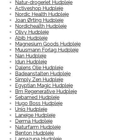
Natur-drogeriet Hudpleje
Activeshop Hudpleje
Nordic Health Hudpleje
Joan Ørting Hudpleje
Nordichealth Hudpleje
Olivy Hudpleje
Abib Hudpleje
Magnesium Goods Hudpleje
Muusmann Forlag Hudpleje
Nan Hudpleje
Idun Hudpleje
Dalens Olie Hudpleje
Badeanstalten Hudpleje
Simply Zen Hudpleje
Egyptian Magic Hudpleje
Bm Regenerative Hudpleje
Sebamed Hudpleje
Hugo Boss Hudpleje
Uniq Hudpleje
Laneige Hudpleje
Derma Hudpleje
Naturfarm Hudpleje
Benton Hudpleje
Lamazuna Hudpleje