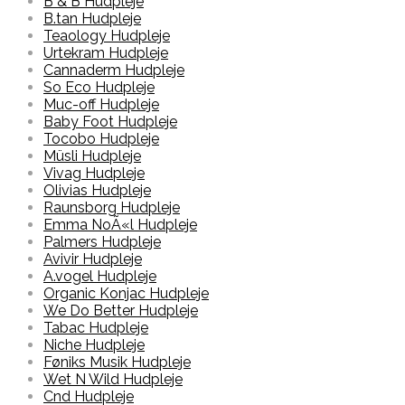
B & B Hudpleje
B.tan Hudpleje
Teaology Hudpleje
Urtekram Hudpleje
Cannaderm Hudpleje
So Eco Hudpleje
Muc-off Hudpleje
Baby Foot Hudpleje
Tocobo Hudpleje
Müsli Hudpleje
Vivag Hudpleje
Olivias Hudpleje
Raunsborg Hudpleje
Emma NoÃ«l Hudpleje
Palmers Hudpleje
Avivir Hudpleje
A.vogel Hudpleje
Organic Konjac Hudpleje
We Do Better Hudpleje
Tabac Hudpleje
Niche Hudpleje
Føniks Musik Hudpleje
Wet N Wild Hudpleje
Cnd Hudpleje