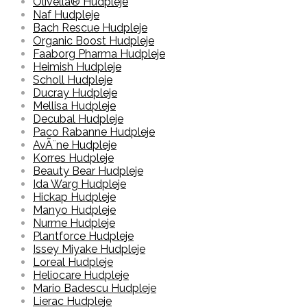
Olivella® Hudpleje
Naf Hudpleje
Bach Rescue Hudpleje
Organic Boost Hudpleje
Faaborg Pharma Hudpleje
Heimish Hudpleje
Scholl Hudpleje
Ducray Hudpleje
Mellisa Hudpleje
Decubal Hudpleje
Paco Rabanne Hudpleje
AvÃ¨ne Hudpleje
Korres Hudpleje
Beauty Bear Hudpleje
Ida Warg Hudpleje
Hickap Hudpleje
Manyo Hudpleje
Nurme Hudpleje
Plantforce Hudpleje
Issey Miyake Hudpleje
Loreal Hudpleje
Heliocare Hudpleje
Mario Badescu Hudpleje
Lierac Hudpleje