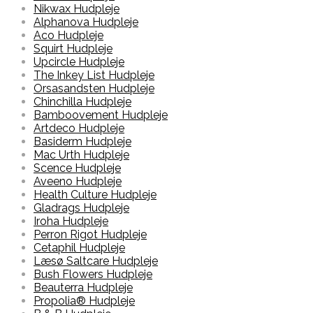
Nikwax Hudpleje
Alphanova Hudpleje
Aco Hudpleje
Squirt Hudpleje
Upcircle Hudpleje
The Inkey List Hudpleje
Orsasandsten Hudpleje
Chinchilla Hudpleje
Bamboovement Hudpleje
Artdeco Hudpleje
Basiderm Hudpleje
Mac Urth Hudpleje
Scence Hudpleje
Aveeno Hudpleje
Health Culture Hudpleje
Gladrags Hudpleje
Iroha Hudpleje
Perron Rigot Hudpleje
Cetaphil Hudpleje
Læsø Saltcare Hudpleje
Bush Flowers Hudpleje
Beauterra Hudpleje
Propolia® Hudpleje