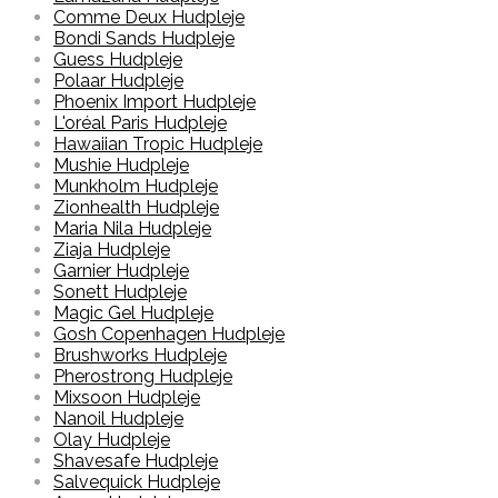
Comme Deux Hudpleje
Bondi Sands Hudpleje
Guess Hudpleje
Polaar Hudpleje
Phoenix Import Hudpleje
L'oréal Paris Hudpleje
Hawaiian Tropic Hudpleje
Mushie Hudpleje
Munkholm Hudpleje
Zionhealth Hudpleje
Maria Nila Hudpleje
Ziaja Hudpleje
Garnier Hudpleje
Sonett Hudpleje
Magic Gel Hudpleje
Gosh Copenhagen Hudpleje
Brushworks Hudpleje
Pherostrong Hudpleje
Mixsoon Hudpleje
Nanoil Hudpleje
Olay Hudpleje
Shavesafe Hudpleje
Salvequick Hudpleje