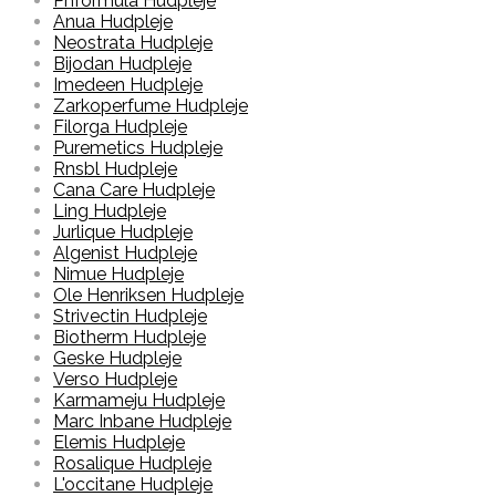
Phformula Hudpleje
Anua Hudpleje
Neostrata Hudpleje
Bijodan Hudpleje
Imedeen Hudpleje
Zarkoperfume Hudpleje
Filorga Hudpleje
Puremetics Hudpleje
Rnsbl Hudpleje
Cana Care Hudpleje
Ling Hudpleje
Jurlique Hudpleje
Algenist Hudpleje
Nimue Hudpleje
Ole Henriksen Hudpleje
Strivectin Hudpleje
Biotherm Hudpleje
Geske Hudpleje
Verso Hudpleje
Karmameju Hudpleje
Marc Inbane Hudpleje
Elemis Hudpleje
Rosalique Hudpleje
L'occitane Hudpleje