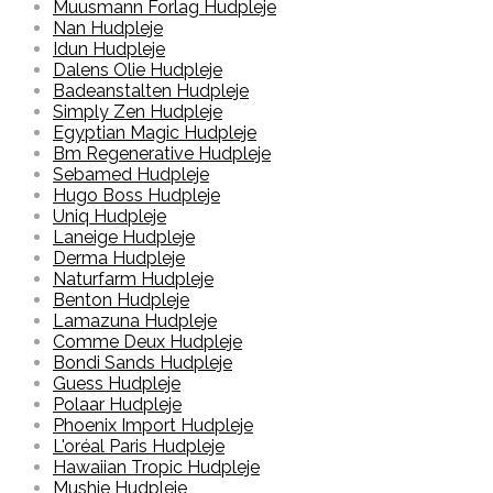
Muusmann Forlag Hudpleje
Nan Hudpleje
Idun Hudpleje
Dalens Olie Hudpleje
Badeanstalten Hudpleje
Simply Zen Hudpleje
Egyptian Magic Hudpleje
Bm Regenerative Hudpleje
Sebamed Hudpleje
Hugo Boss Hudpleje
Uniq Hudpleje
Laneige Hudpleje
Derma Hudpleje
Naturfarm Hudpleje
Benton Hudpleje
Lamazuna Hudpleje
Comme Deux Hudpleje
Bondi Sands Hudpleje
Guess Hudpleje
Polaar Hudpleje
Phoenix Import Hudpleje
L'oréal Paris Hudpleje
Hawaiian Tropic Hudpleje
Mushie Hudpleje