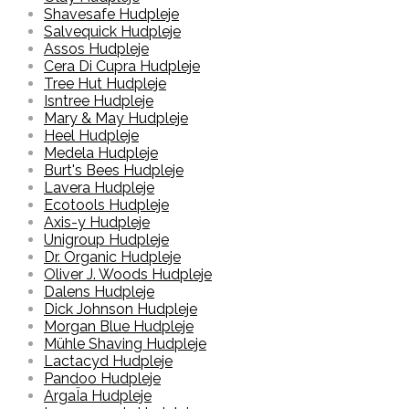
Shavesafe Hudpleje
Salvequick Hudpleje
Assos Hudpleje
Cera Di Cupra Hudpleje
Tree Hut Hudpleje
Isntree Hudpleje
Mary & May Hudpleje
Heel Hudpleje
Medela Hudpleje
Burt's Bees Hudpleje
Lavera Hudpleje
Ecotools Hudpleje
Axis-y Hudpleje
Unigroup Hudpleje
Dr. Organic Hudpleje
Oliver J. Woods Hudpleje
Dalens Hudpleje
Dick Johnson Hudpleje
Morgan Blue Hudpleje
Mühle Shaving Hudpleje
Lactacyd Hudpleje
Pandoo Hudpleje
ArgaÏa Hudpleje