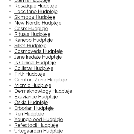
Elemis Hudpleje
Rosalique Hudpleje
L'occitane Hudpleje
Skin1004 Hudpleje
New Nordic Hudpleje
Cosrx Hudpleje
Rituals Hudpleje
Kanebo Hudpleje
Silk'n Hudpleje
Cosmoveda Hudpleje
Jane Iredale Hudpleje
Is Clinical Hudpleje
Collistar Hudpleje
Tirtir Hudpleje
Comfort Zone Hudpleje
Micmic Hudpleje
Dermaknowlogy Hudpleje
Exuviance Hudpleje
Oskia Hudpleje
Erborian Hudpleje
Ren Hudpleje
Youngblood Hudpleje
Refectocil Hudpleje
Urtegaarden Hudpleje