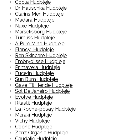
Coola Hudpleje
Dr. Hauschka Hudpleje
Clarins Men Hudpleje
Madara Hudpleje
Nuxe Hudpleje
Marselisborg Hudpleje
Turbliss Hudpleje
A Pure Mind Hudpleje
Elancyl Hudpleje
Ren Skincare Hudpleje
Embryolisse Hudpleje
Primavera Hudpleje
Eucerin Hudpleje
Sun Bum Hudpleje
Gave Til Hende Hudpleje
Sol De Janeiro Hudpleje
Evolve Hudpleje
Rilastil Hudpleje
La Roche-posay Hudpleje
Meraki Hudpleje
Vichy Hudpleje
Coohé Hudpleje
Zenz Organic Hudpleje
Caudalie Hudpleje