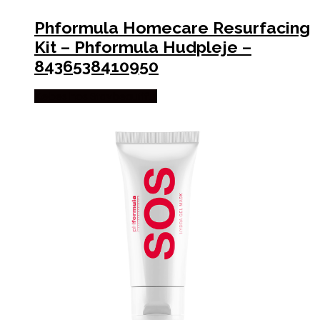
Phformula Homecare Resurfacing
Kit – Phformula Hudpleje –
8436538410950
Købes hos Staybeautiful