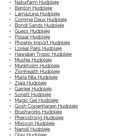
Naturfarm Hudpleje
Benton Hudpleje
Lamazuna Hudpleje
Comme Deux Hudpleje
Bondi Sands Hudpleje
Guess Hudpleje
Polaar Hudpleje
Phoenix Import Hudpleje
L'oréal Paris Hudpleje
Hawaiian Tropic Hudpleje
Mushie Hudpleje
Munkholm Hudpleje
Zionhealth Hudpleje
Maria Nila Hudpleje
Ziaja Hudpleje
Garnier Hudpleje
Sonett Hudpleje
Magic Gel Hudpleje
Gosh Copenhagen Hudpleje
Brushworks Hudpleje
Pherostrong Hudpleje
Mixsoon Hudpleje
Nanoil Hudpleje
Olay Hudpleje