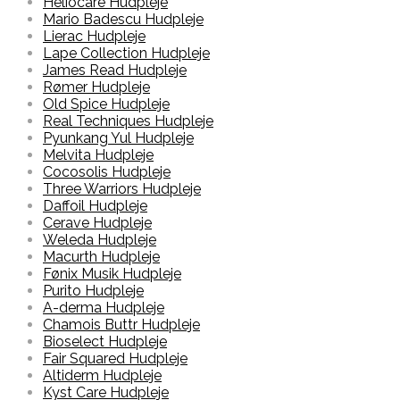
Heliocare Hudpleje
Mario Badescu Hudpleje
Lierac Hudpleje
Lape Collection Hudpleje
James Read Hudpleje
Rømer Hudpleje
Old Spice Hudpleje
Real Techniques Hudpleje
Pyunkang Yul Hudpleje
Melvita Hudpleje
Cocosolis Hudpleje
Three Warriors Hudpleje
Daffoil Hudpleje
Cerave Hudpleje
Weleda Hudpleje
Macurth Hudpleje
Fønix Musik Hudpleje
Purito Hudpleje
A-derma Hudpleje
Chamois Buttr Hudpleje
Bioselect Hudpleje
Fair Squared Hudpleje
Altiderm Hudpleje
Kyst Care Hudpleje