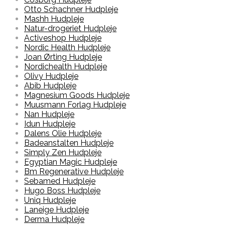
Otto Schachner Hudpleje
Mashh Hudpleje
Natur-drogeriet Hudpleje
Activeshop Hudpleje
Nordic Health Hudpleje
Joan Ørting Hudpleje
Nordichealth Hudpleje
Olivy Hudpleje
Abib Hudpleje
Magnesium Goods Hudpleje
Muusmann Forlag Hudpleje
Nan Hudpleje
Idun Hudpleje
Dalens Olie Hudpleje
Badeanstalten Hudpleje
Simply Zen Hudpleje
Egyptian Magic Hudpleje
Bm Regenerative Hudpleje
Sebamed Hudpleje
Hugo Boss Hudpleje
Uniq Hudpleje
Laneige Hudpleje
Derma Hudpleje