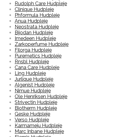
Rudolph Care Hudpleje
Clinique Hudpleje
Phformula Hudpleje
Anua Hudpleje
Neostrata Hudpleje
Bijodan Hudpleje
Imedeen Hudpleje
Zarkoperfume Hudpleje
Filorga Hudpleje
Puremetics Hudpleje
Rnsbl Hudpleje
Cana Care Hudpleje
Ling Hudpleje
Jurlique Hudpleje
Algenist Hudpleje
Nimue Hudpleje
Ole Henriksen Hudpleje
Strivectin Hudpleje
Biotherm Hudpleje
Geske Hudpleje
Verso Hudpleje
Karmameju Hudpleje
Marc Inbane Hudpleje