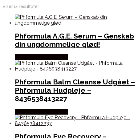
Viser 14 resultater
Phformula A.G.E. Serum – Genskab
din ungdommelige glød!
Købes hos Staybeautiful
Phformula Balm Cleanse Udgået –
Phformula Hudpleje –
8436538413227
Købes hos Staybeautiful
Phformula Eye Recovery –