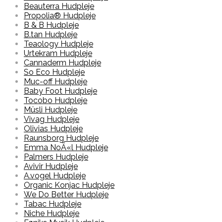
Beauterra Hudpleje
Propolia® Hudpleje
B & B Hudpleje
B.tan Hudpleje
Teaology Hudpleje
Urtekram Hudpleje
Cannaderm Hudpleje
So Eco Hudpleje
Muc-off Hudpleje
Baby Foot Hudpleje
Tocobo Hudpleje
Müsli Hudpleje
Vivag Hudpleje
Olivias Hudpleje
Raunsborg Hudpleje
Emma NoÃ«l Hudpleje
Palmers Hudpleje
Avivir Hudpleje
A.vogel Hudpleje
Organic Konjac Hudpleje
We Do Better Hudpleje
Tabac Hudpleje
Niche Hudpleje