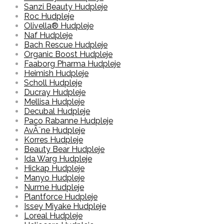
Sanzi Beauty Hudpleje
Roc Hudpleje
Olivella® Hudpleje
Naf Hudpleje
Bach Rescue Hudpleje
Organic Boost Hudpleje
Faaborg Pharma Hudpleje
Heimish Hudpleje
Scholl Hudpleje
Ducray Hudpleje
Mellisa Hudpleje
Decubal Hudpleje
Paco Rabanne Hudpleje
AvÃ¨ne Hudpleje
Korres Hudpleje
Beauty Bear Hudpleje
Ida Warg Hudpleje
Hickap Hudpleje
Manyo Hudpleje
Nurme Hudpleje
Plantforce Hudpleje
Issey Miyake Hudpleje
Loreal Hudpleje