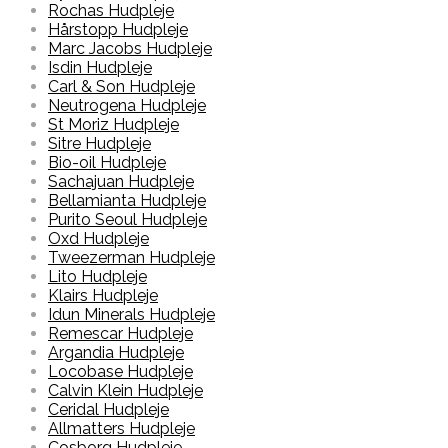
Rochas Hudpleje
Hårstopp Hudpleje
Marc Jacobs Hudpleje
Isdin Hudpleje
Carl & Son Hudpleje
Neutrogena Hudpleje
St Moriz Hudpleje
Sitre Hudpleje
Bio-oil Hudpleje
Sachajuan Hudpleje
Bellamianta Hudpleje
Purito Seoul Hudpleje
Oxd Hudpleje
Tweezerman Hudpleje
Lito Hudpleje
Klairs Hudpleje
Idun Minerals Hudpleje
Remescar Hudpleje
Argandia Hudpleje
Locobase Hudpleje
Calvin Klein Hudpleje
Ceridal Hudpleje
Allmatters Hudpleje
Cosborg Hudpleje