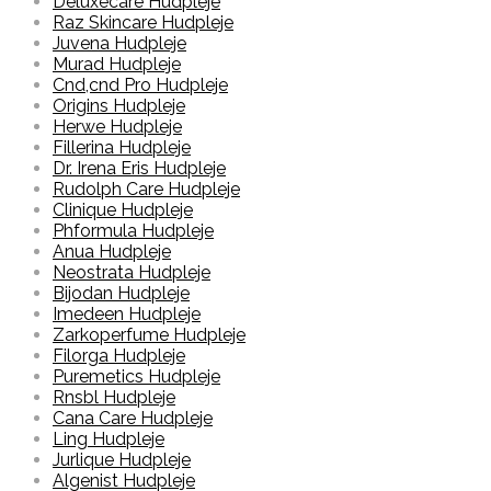
Deluxecare Hudpleje
Raz Skincare Hudpleje
Juvena Hudpleje
Murad Hudpleje
Cnd,cnd Pro Hudpleje
Origins Hudpleje
Herwe Hudpleje
Fillerina Hudpleje
Dr. Irena Eris Hudpleje
Rudolph Care Hudpleje
Clinique Hudpleje
Phformula Hudpleje
Anua Hudpleje
Neostrata Hudpleje
Bijodan Hudpleje
Imedeen Hudpleje
Zarkoperfume Hudpleje
Filorga Hudpleje
Puremetics Hudpleje
Rnsbl Hudpleje
Cana Care Hudpleje
Ling Hudpleje
Jurlique Hudpleje
Algenist Hudpleje