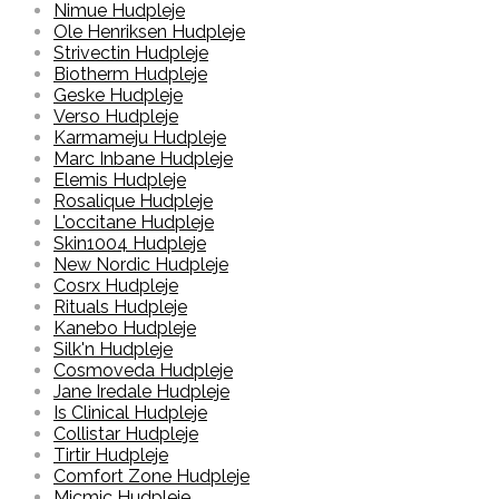
Nimue Hudpleje
Ole Henriksen Hudpleje
Strivectin Hudpleje
Biotherm Hudpleje
Geske Hudpleje
Verso Hudpleje
Karmameju Hudpleje
Marc Inbane Hudpleje
Elemis Hudpleje
Rosalique Hudpleje
L'occitane Hudpleje
Skin1004 Hudpleje
New Nordic Hudpleje
Cosrx Hudpleje
Rituals Hudpleje
Kanebo Hudpleje
Silk'n Hudpleje
Cosmoveda Hudpleje
Jane Iredale Hudpleje
Is Clinical Hudpleje
Collistar Hudpleje
Tirtir Hudpleje
Comfort Zone Hudpleje
Micmic Hudpleje