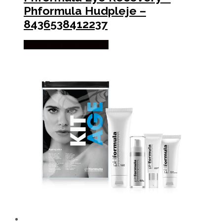
Phformula Hudpleje –
8436538412237
Købes hos Staybeautiful