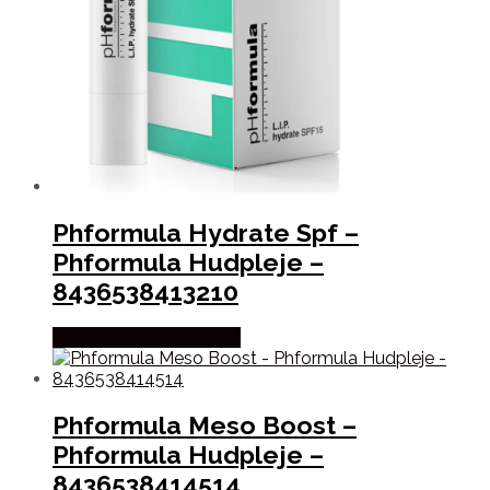
Phformula Hydrate Spf –
Phformula Hudpleje –
8436538413210
Købes hos Staybeautiful
Phformula Meso Boost –
Phformula Hudpleje –
8436538414514