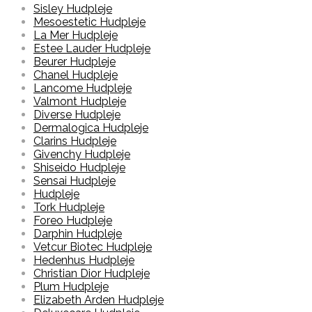
Sisley Hudpleje
Mesoestetic Hudpleje
La Mer Hudpleje
Estee Lauder Hudpleje
Beurer Hudpleje
Chanel Hudpleje
Lancome Hudpleje
Valmont Hudpleje
Diverse Hudpleje
Dermalogica Hudpleje
Clarins Hudpleje
Givenchy Hudpleje
Shiseido Hudpleje
Sensai Hudpleje
Hudpleje
Tork Hudpleje
Foreo Hudpleje
Darphin Hudpleje
Vetcur Biotec Hudpleje
Hedenhus Hudpleje
Christian Dior Hudpleje
Plum Hudpleje
Elizabeth Arden Hudpleje