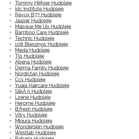
Tommy Hilfiger Hudpleje
Idc Institute Hudpleje
Revox B77 Hudpleje
Jasper Hudpleje
Masque Me Up Hudpleje
Bamboo Care Hudpleje
Technic Hudpleje
108 Blessings Hudpleje
Meda Hudpleje
Tio Hudpleje
Abena Hudpleje
Derma Family Hudpleje
Nordictan Hudpleje
Ccs Hudpleje
Yuaia Haircare Hudpleje
SilkÂ´n Hudpleje
Lirene Hudpleje
Herome Hudpleje
B.fresh Hudpleje
Vitry Hudpleje
Miqura Hudpleje
Wonderskin Hudpleje
Westlab Hudpleje
Babaria Hudpleje