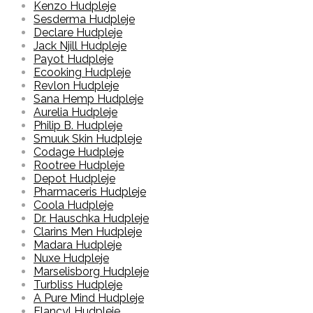
Kenzo Hudpleje
Sesderma Hudpleje
Declare Hudpleje
Jack Njill Hudpleje
Payot Hudpleje
Ecooking Hudpleje
Revlon Hudpleje
Sana Hemp Hudpleje
Aurelia Hudpleje
Philip B. Hudpleje
Smuuk Skin Hudpleje
Codage Hudpleje
Rootree Hudpleje
Depot Hudpleje
Pharmaceris Hudpleje
Coola Hudpleje
Dr. Hauschka Hudpleje
Clarins Men Hudpleje
Madara Hudpleje
Nuxe Hudpleje
Marselisborg Hudpleje
Turbliss Hudpleje
A Pure Mind Hudpleje
Elancyl Hudpleje