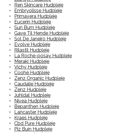
Ren Skincare Hudpleje
Embryolisse Hudpleje
Primavera Hudpleje
Eucerin Hudpleje
Sun Bum Hudpleje
Gave Til Hende Hudpleje
Sol De Janeiro Hudpleje
Evolve Hudpleje
Rilastil Hudpleje
La Roche-posay Hudpleje
Meraki Hudpleje
Vichy Hudpleje
Coohé Hudpleje
Zenz Organic Hudpleje
Caudalie Hudpleje
Zenz Hudpleje
Juhldal Hudpleje
Nivea Hudpleje
Bepanthen Hudpleje
Lancaster Hudpleje
Kraes Hudpleje
Cbd Pure Hudpleje
Piz Buin Hudpleje