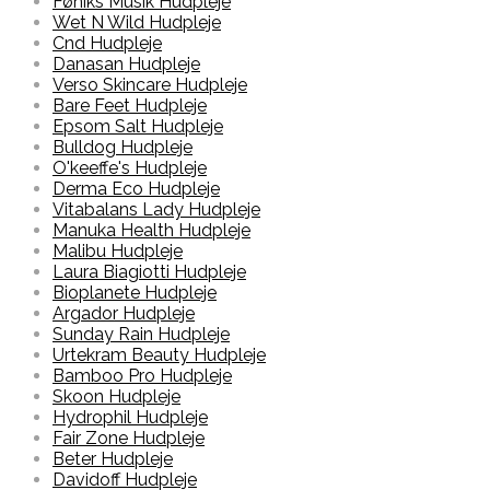
Føniks Musik Hudpleje
Wet N Wild Hudpleje
Cnd Hudpleje
Danasan Hudpleje
Verso Skincare Hudpleje
Bare Feet Hudpleje
Epsom Salt Hudpleje
Bulldog Hudpleje
O'keeffe's Hudpleje
Derma Eco Hudpleje
Vitabalans Lady Hudpleje
Manuka Health Hudpleje
Malibu Hudpleje
Laura Biagiotti Hudpleje
Bioplanete Hudpleje
Argador Hudpleje
Sunday Rain Hudpleje
Urtekram Beauty Hudpleje
Bamboo Pro Hudpleje
Skoon Hudpleje
Hydrophil Hudpleje
Fair Zone Hudpleje
Beter Hudpleje
Davidoff Hudpleje