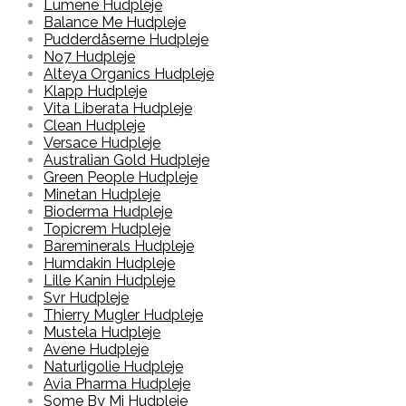
Lumene Hudpleje
Balance Me Hudpleje
Pudderdåserne Hudpleje
No7 Hudpleje
Alteya Organics Hudpleje
Klapp Hudpleje
Vita Liberata Hudpleje
Clean Hudpleje
Versace Hudpleje
Australian Gold Hudpleje
Green People Hudpleje
Minetan Hudpleje
Bioderma Hudpleje
Topicrem Hudpleje
Bareminerals Hudpleje
Humdakin Hudpleje
Lille Kanin Hudpleje
Svr Hudpleje
Thierry Mugler Hudpleje
Mustela Hudpleje
Avene Hudpleje
Naturligolie Hudpleje
Avia Pharma Hudpleje
Some By Mi Hudpleje