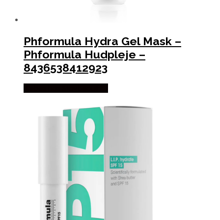
Phformula Hydra Gel Mask –
Phformula Hudpleje –
8436538412923
Købes hos Staybeautiful