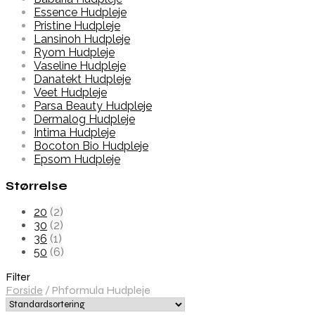
Essence Hudpleje
Pristine Hudpleje
Lansinoh Hudpleje
Ryom Hudpleje
Vaseline Hudpleje
Danatekt Hudpleje
Veet Hudpleje
Parsa Beauty Hudpleje
Dermalog Hudpleje
Intima Hudpleje
Bocoton Bio Hudpleje
Epsom Hudpleje
Størrelse
20
(2)
30
(2)
36
(1)
50
(6)
Filter
Forside
/
Phformula Hudpleje