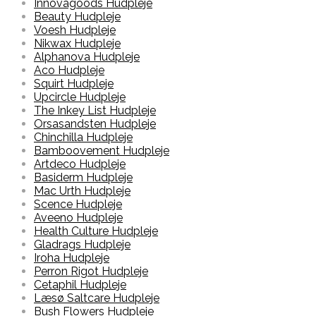
Innovagoods Hudpleje
Beauty Hudpleje
Voesh Hudpleje
Nikwax Hudpleje
Alphanova Hudpleje
Aco Hudpleje
Squirt Hudpleje
Upcircle Hudpleje
The Inkey List Hudpleje
Orsasandsten Hudpleje
Chinchilla Hudpleje
Bamboovement Hudpleje
Artdeco Hudpleje
Basiderm Hudpleje
Mac Urth Hudpleje
Scence Hudpleje
Aveeno Hudpleje
Health Culture Hudpleje
Gladrags Hudpleje
Iroha Hudpleje
Perron Rigot Hudpleje
Cetaphil Hudpleje
Læsø Saltcare Hudpleje
Bush Flowers Hudpleje