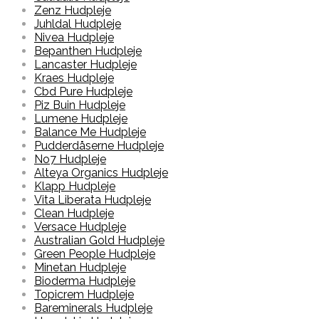
Zenz Hudpleje
Juhldal Hudpleje
Nivea Hudpleje
Bepanthen Hudpleje
Lancaster Hudpleje
Kraes Hudpleje
Cbd Pure Hudpleje
Piz Buin Hudpleje
Lumene Hudpleje
Balance Me Hudpleje
Pudderdåserne Hudpleje
No7 Hudpleje
Alteya Organics Hudpleje
Klapp Hudpleje
Vita Liberata Hudpleje
Clean Hudpleje
Versace Hudpleje
Australian Gold Hudpleje
Green People Hudpleje
Minetan Hudpleje
Bioderma Hudpleje
Topicrem Hudpleje
Bareminerals Hudpleje