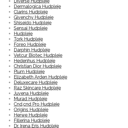
Diverse Hudpleje
Dermalogica Hudpleje
Clarins Hudpleje
Givenchy Hudpleje
Shiseido Hudpleje
Sensai Hudpleje
Hudpleje
Tork Hudpleje
Foreo Hudpleje
Darphin Hudpleje
Vetcur Biotec Hudpleje
Hedenhus Hudpleje
Christian Dior Hudpleje
Plum Hudpleje
Elizabeth Arden Hudpleje
Deluxecare Hudpleje
Raz Skincare Hudpleje
Juvena Hudpleje
Murad Hudpleje
Cnd,cnd Pro Hudpleje
Origins Hudpleje
Herwe Hudpleje
Fillerina Hudpleje
Dr. Irena Eris Hudpleje