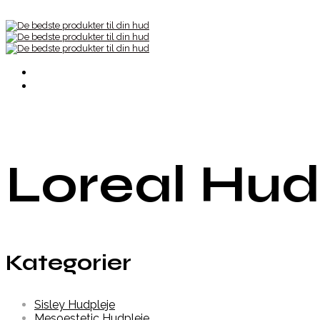
Loreal Hud
Kategorier
Sisley Hudpleje
Mesoestetic Hudpleje