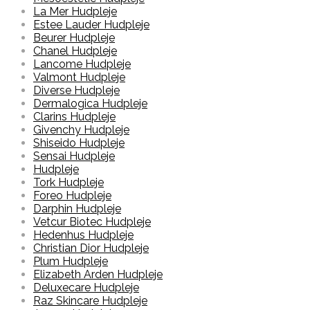
La Mer Hudpleje
Estee Lauder Hudpleje
Beurer Hudpleje
Chanel Hudpleje
Lancome Hudpleje
Valmont Hudpleje
Diverse Hudpleje
Dermalogica Hudpleje
Clarins Hudpleje
Givenchy Hudpleje
Shiseido Hudpleje
Sensai Hudpleje
Hudpleje
Tork Hudpleje
Foreo Hudpleje
Darphin Hudpleje
Vetcur Biotec Hudpleje
Hedenhus Hudpleje
Christian Dior Hudpleje
Plum Hudpleje
Elizabeth Arden Hudpleje
Deluxecare Hudpleje
Raz Skincare Hudpleje