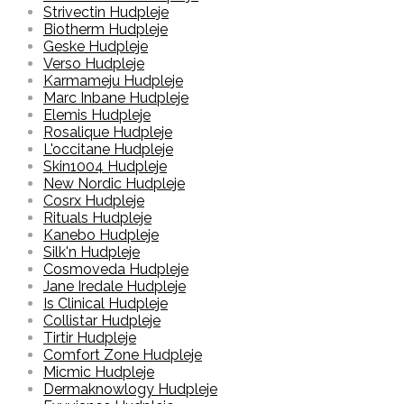
Strivectin Hudpleje
Biotherm Hudpleje
Geske Hudpleje
Verso Hudpleje
Karmameju Hudpleje
Marc Inbane Hudpleje
Elemis Hudpleje
Rosalique Hudpleje
L'occitane Hudpleje
Skin1004 Hudpleje
New Nordic Hudpleje
Cosrx Hudpleje
Rituals Hudpleje
Kanebo Hudpleje
Silk'n Hudpleje
Cosmoveda Hudpleje
Jane Iredale Hudpleje
Is Clinical Hudpleje
Collistar Hudpleje
Tirtir Hudpleje
Comfort Zone Hudpleje
Micmic Hudpleje
Dermaknowlogy Hudpleje