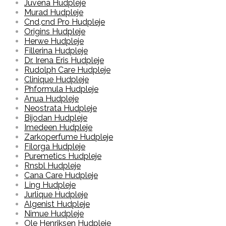
Juvena Hudpleje
Murad Hudpleje
Cnd,cnd Pro Hudpleje
Origins Hudpleje
Herwe Hudpleje
Fillerina Hudpleje
Dr. Irena Eris Hudpleje
Rudolph Care Hudpleje
Clinique Hudpleje
Phformula Hudpleje
Anua Hudpleje
Neostrata Hudpleje
Bijodan Hudpleje
Imedeen Hudpleje
Zarkoperfume Hudpleje
Filorga Hudpleje
Puremetics Hudpleje
Rnsbl Hudpleje
Cana Care Hudpleje
Ling Hudpleje
Jurlique Hudpleje
Algenist Hudpleje
Nimue Hudpleje
Ole Henriksen Hudpleje