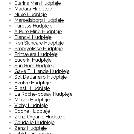
Clarins Men Hudpleje
Madara Hudpleje
Nuxe Hudpleje
Marselisborg Hudpleje
Turbliss Hudpleje
A Pure Mind Hudpleje
Elancyl Hudpleje
Ren Skincare Hudpleje
Embryolisse Hudpleje
Primavera Hudpleje
Eucerin Hudpleje
Sun Bum Hudpleje
Gave Til Hende Hudpleje
Sol De Janeiro Hudpleje
Evolve Hudpleje
Rilastil Hudpleje
La Roche-posay Hudpleje
Meraki Hudpleje
Vichy Hudpleje
Coohé Hudpleje
Zenz Organic Hudpleje
Caudalie Hudpleje
Zenz Hudpleje
Juhldal Hudpleje