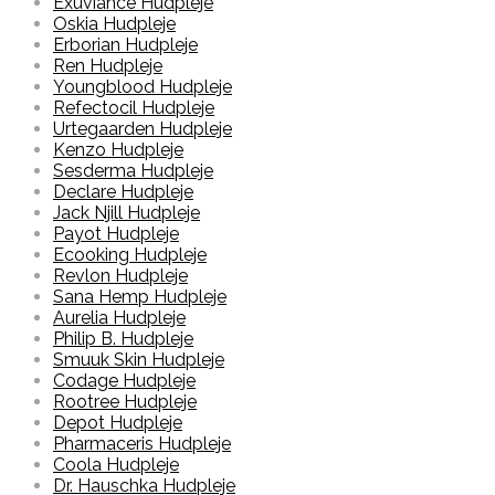
Exuviance Hudpleje
Oskia Hudpleje
Erborian Hudpleje
Ren Hudpleje
Youngblood Hudpleje
Refectocil Hudpleje
Urtegaarden Hudpleje
Kenzo Hudpleje
Sesderma Hudpleje
Declare Hudpleje
Jack Njill Hudpleje
Payot Hudpleje
Ecooking Hudpleje
Revlon Hudpleje
Sana Hemp Hudpleje
Aurelia Hudpleje
Philip B. Hudpleje
Smuuk Skin Hudpleje
Codage Hudpleje
Rootree Hudpleje
Depot Hudpleje
Pharmaceris Hudpleje
Coola Hudpleje
Dr. Hauschka Hudpleje