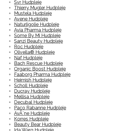
Svr Hudpleje
Thierry Mugler Hudpleje
Mustela Hudpleje
Avene Hudpleje
Naturligolie Hudpleje
Avia Pharma Hudpleje
Some By Mi Hudpleje
Sanzi Beauty Hudpleje
Roc Hudpleje
Olivella® Hudpleje
Naf Hudpleje
Bach Rescue Hudpleje
Organic Boost Hudpleje
Faaborg Pharma Hudpleje
Heimish Hudpleje
Scholl Hudpleje
Ducray Hudpleje
Mellisa Hudpleje
Decubal Hudpleje
Paco Rabanne Hudpleje
AvÃ¨ne Hudpleje
Korres Hudpleje
Beauty Bear Hudpleje
Ida Warg Hudpleje