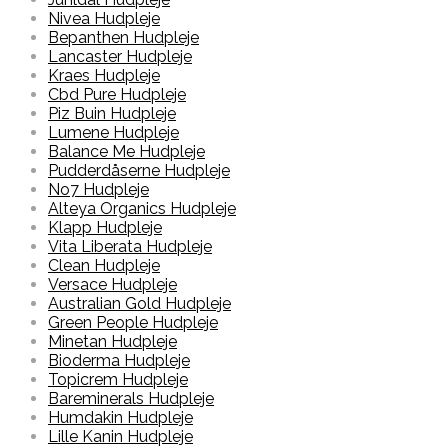
Nivea Hudpleje
Bepanthen Hudpleje
Lancaster Hudpleje
Kraes Hudpleje
Cbd Pure Hudpleje
Piz Buin Hudpleje
Lumene Hudpleje
Balance Me Hudpleje
Pudderdåserne Hudpleje
No7 Hudpleje
Alteya Organics Hudpleje
Klapp Hudpleje
Vita Liberata Hudpleje
Clean Hudpleje
Versace Hudpleje
Australian Gold Hudpleje
Green People Hudpleje
Minetan Hudpleje
Bioderma Hudpleje
Topicrem Hudpleje
Bareminerals Hudpleje
Humdakin Hudpleje
Lille Kanin Hudpleje