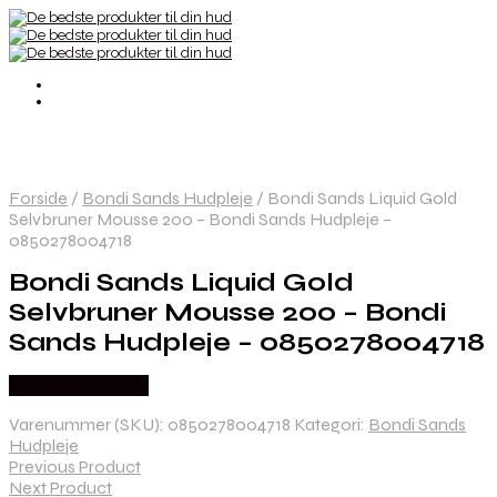
Forside
/
Bondi Sands Hudpleje
/
Bondi Sands Liquid Gold
Selvbruner Mousse 200 – Bondi Sands Hudpleje –
0850278004718
Bondi Sands Liquid Gold
Selvbruner Mousse 200 – Bondi
Sands Hudpleje – 0850278004718
Købes hos Gucca
Varenummer (SKU):
0850278004718
Kategori:
Bondi Sands
Hudpleje
Previous Product
Next Product