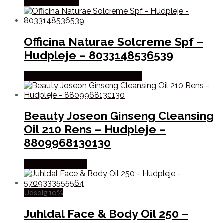
Købes hos Med
Officina Naturae Solcreme Spf –
Hudpleje – 8033148536539
Købes hos Organic Beauty Supply
Beauty Joseon Ginseng Cleansing
Oil 210 Rens – Hudpleje –
8809968130130
Købes hos Gucca
Udsalg 10%
Juhldal Face & Body Oil 250 –