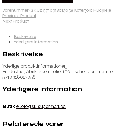
Købes hos økologisk-supermarked
Varenummer (SKU):
5710918013058
Kategori:
Hudpleje
Previous Product
Next Product
Beskrivelse
Yderligere information
Beskrivelse
Yderlige produktinformationer¸
Produkt id¸ Abrikoskerneolie-100-fischer-pure-nature
5710918013058
Yderligere information
Butik
økologisk-supermarked
Relaterede varer