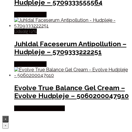
Hudpleje – 5709333555564
Købes hos Med
Udsalg 12%
Juhldal Faceserum Antipollution –
Hudpleje – 5709333222251
Købes hos Med
Evolve True Balance Gel Cream –
Evolve Hudpleje – 5060200047910
Købes hos Staybeautiful
×
×