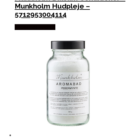
Munkholm Hudpleje –
5712953004114
Købes hos Pindhus