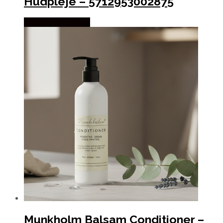
Hudpleje – 5712953002875
Købes hos Pindhus
Munkholm Balsam Conditioner –