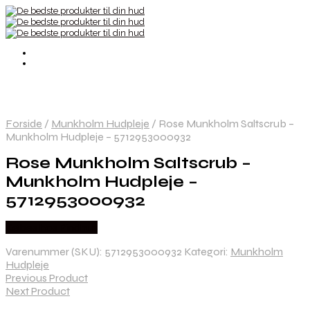
Forside
/
Munkholm Hudpleje
/
Rose Munkholm Saltscrub –
Munkholm Hudpleje – 5712953000932
Rose Munkholm Saltscrub –
Munkholm Hudpleje –
5712953000932
Købes hos Pindhus
Varenummer (SKU):
5712953000932
Kategori:
Munkholm
Hudpleje
Previous Product
Next Product