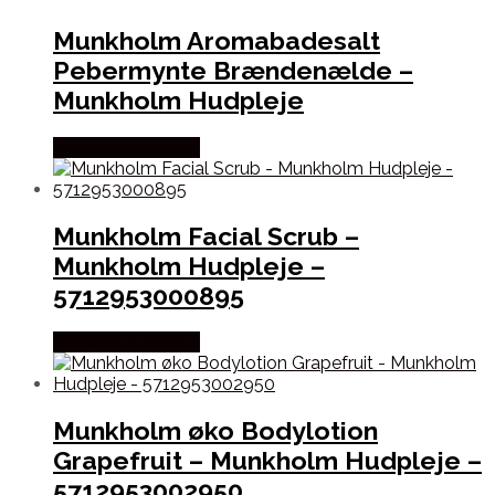
Munkholm Aromabadesalt
Pebermynte Brændenælde –
Munkholm Hudpleje
Købes hos Pindhus
Munkholm Facial Scrub –
Munkholm Hudpleje –
5712953000895
Købes hos Pindhus
Munkholm øko Bodylotion
Grapefruit – Munkholm Hudpleje –
5712953002950