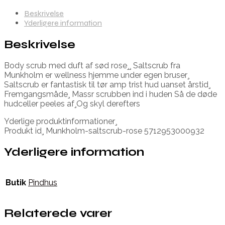
Beskrivelse
Yderligere information
Beskrivelse
Body scrub med duft af sød rose¸¸ Saltscrub fra
Munkholm er wellness hjemme under egen bruser¸
Saltscrub er fantastisk til tør amp trist hud uanset årstid¸
Fremgangsmåde¸ Massr scrubben ind i huden Så de døde
hudceller peeles af¸Og skyl derefters
Yderlige produktinformationer¸
Produkt id¸ Munkholm-saltscrub-rose 5712953000932
Yderligere information
Butik
Pindhus
Relaterede varer