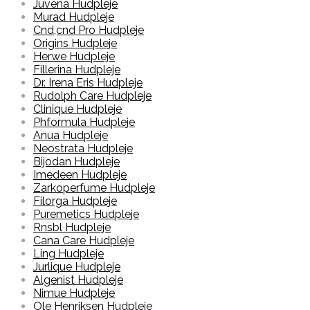
Juvena Hudpleje
Murad Hudpleje
Cnd,cnd Pro Hudpleje
Origins Hudpleje
Herwe Hudpleje
Fillerina Hudpleje
Dr. Irena Eris Hudpleje
Rudolph Care Hudpleje
Clinique Hudpleje
Phformula Hudpleje
Anua Hudpleje
Neostrata Hudpleje
Bijodan Hudpleje
Imedeen Hudpleje
Zarkoperfume Hudpleje
Filorga Hudpleje
Puremetics Hudpleje
Rnsbl Hudpleje
Cana Care Hudpleje
Ling Hudpleje
Jurlique Hudpleje
Algenist Hudpleje
Nimue Hudpleje
Ole Henriksen Hudpleje