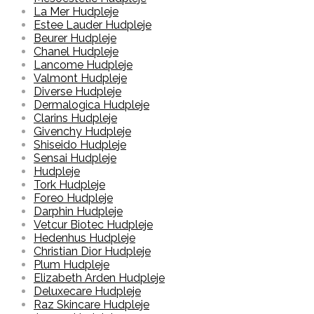
La Mer Hudpleje
Estee Lauder Hudpleje
Beurer Hudpleje
Chanel Hudpleje
Lancome Hudpleje
Valmont Hudpleje
Diverse Hudpleje
Dermalogica Hudpleje
Clarins Hudpleje
Givenchy Hudpleje
Shiseido Hudpleje
Sensai Hudpleje
Hudpleje
Tork Hudpleje
Foreo Hudpleje
Darphin Hudpleje
Vetcur Biotec Hudpleje
Hedenhus Hudpleje
Christian Dior Hudpleje
Plum Hudpleje
Elizabeth Arden Hudpleje
Deluxecare Hudpleje
Raz Skincare Hudpleje