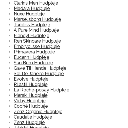
Clarins Men Hudpleje
Madara Hudpleje
Nuxe Hudpleje
Marselisborg Hudpleje
Turbliss Hudpleje
A Pure Mind Hudpleje
Elancyl Hudpleje
Ren Skincare Hudpleje
Embryolisse Hudpleje
Primavera Hudpleje
Eucerin Hudpleje
Sun Bum Hudpleje
Gave Til Hende Hudpleje
Sol De Janeiro Hudpleje
Evolve Hudpleje
Rilastil Hudpleje
La Roche-posay Hudpleje
Meraki Hudpleje
Vichy Hudpleje
Coohé Hudpleje
Zenz Organic Hudpleje
Caudalie Hudpleje
Zenz Hudpleje
Juhldal Hudpleje