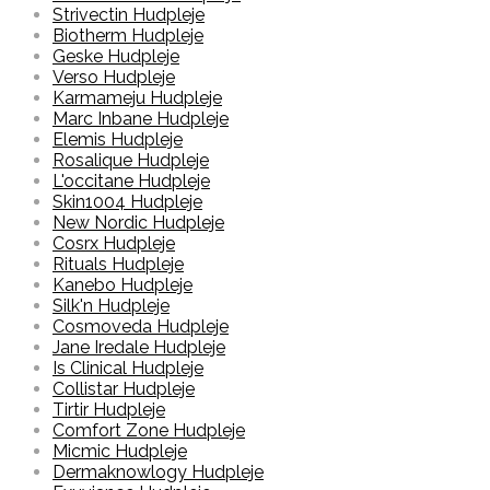
Strivectin Hudpleje
Biotherm Hudpleje
Geske Hudpleje
Verso Hudpleje
Karmameju Hudpleje
Marc Inbane Hudpleje
Elemis Hudpleje
Rosalique Hudpleje
L'occitane Hudpleje
Skin1004 Hudpleje
New Nordic Hudpleje
Cosrx Hudpleje
Rituals Hudpleje
Kanebo Hudpleje
Silk'n Hudpleje
Cosmoveda Hudpleje
Jane Iredale Hudpleje
Is Clinical Hudpleje
Collistar Hudpleje
Tirtir Hudpleje
Comfort Zone Hudpleje
Micmic Hudpleje
Dermaknowlogy Hudpleje