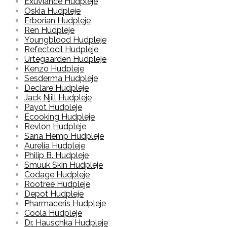
Exuviance Hudpleje
Oskia Hudpleje
Erborian Hudpleje
Ren Hudpleje
Youngblood Hudpleje
Refectocil Hudpleje
Urtegaarden Hudpleje
Kenzo Hudpleje
Sesderma Hudpleje
Declare Hudpleje
Jack Njill Hudpleje
Payot Hudpleje
Ecooking Hudpleje
Revlon Hudpleje
Sana Hemp Hudpleje
Aurelia Hudpleje
Philip B. Hudpleje
Smuuk Skin Hudpleje
Codage Hudpleje
Rootree Hudpleje
Depot Hudpleje
Pharmaceris Hudpleje
Coola Hudpleje
Dr. Hauschka Hudpleje