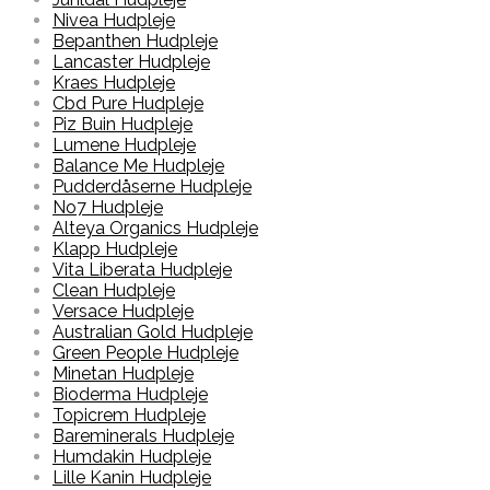
Nivea Hudpleje
Bepanthen Hudpleje
Lancaster Hudpleje
Kraes Hudpleje
Cbd Pure Hudpleje
Piz Buin Hudpleje
Lumene Hudpleje
Balance Me Hudpleje
Pudderdåserne Hudpleje
No7 Hudpleje
Alteya Organics Hudpleje
Klapp Hudpleje
Vita Liberata Hudpleje
Clean Hudpleje
Versace Hudpleje
Australian Gold Hudpleje
Green People Hudpleje
Minetan Hudpleje
Bioderma Hudpleje
Topicrem Hudpleje
Bareminerals Hudpleje
Humdakin Hudpleje
Lille Kanin Hudpleje