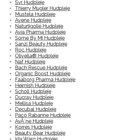
Svr Hudpleje
Thierry Mugler Hudpleje
Mustela Hudpleje
Avene Hudpleje
Naturligolie Hudpleje
Avia Pharma Hudpleje
Some By Mi Hudpleje
Sanzi Beauty Hudpleje
Roc Hudpleje
Olivella® Hudpleje
Naf Hudpleje
Bach Rescue Hudpleje
Organic Boost Hudpleje
Faaborg Pharma Hudpleje
Heimish Hudpleje
Scholl Hudpleje
Ducray Hudpleje
Mellisa Hudpleje
Decubal Hudpleje
Paco Rabanne Hudpleje
AvÃ¨ne Hudpleje
Korres Hudpleje
Beauty Bear Hudpleje
Ida Warg Hudpleje