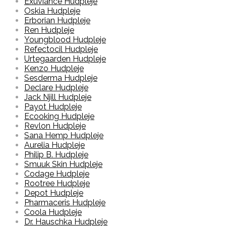
Exuviance Hudpleje
Oskia Hudpleje
Erborian Hudpleje
Ren Hudpleje
Youngblood Hudpleje
Refectocil Hudpleje
Urtegaarden Hudpleje
Kenzo Hudpleje
Sesderma Hudpleje
Declare Hudpleje
Jack Njill Hudpleje
Payot Hudpleje
Ecooking Hudpleje
Revlon Hudpleje
Sana Hemp Hudpleje
Aurelia Hudpleje
Philip B. Hudpleje
Smuuk Skin Hudpleje
Codage Hudpleje
Rootree Hudpleje
Depot Hudpleje
Pharmaceris Hudpleje
Coola Hudpleje
Dr. Hauschka Hudpleje