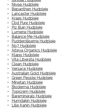
Nivea Hudpleje
Bepanthen Hudpleje
Lancaster Hudpleje
Kraes Hudpleje
Cbd Pure Hudpleje
Piz Buin Hudpleje
Lumene Hudpleje
Balance Me Hudpleje
Pudderdåserne Hudpleje
No7 Hudpleje
Alteya Organics Hudpleje
Klapp Hudpleje
Vita Liberata Hudpleje
Clean Hudpleje
Versace Hudpleje
Australian Gold Hudpleje
Green People Hudpleje
Minetan Hudpleje
Bioderma Hudpleje
Topicrem Hudpleje
Bareminerals Hudpleje
Humdakin Hudpleje
Lille Kanin Hudpleje