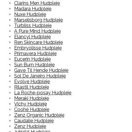
Clarins Men Hudpleje
Madara Hudpleje
Nuxe Hudpleje
Marselisborg Hudpleje
Turbliss Hudpleje
A Pure Mind Hudpleje
Elancyl Hudpleje
Ren Skincare Hudpleje
Embryolisse Hudpleje
Primavera Hudpleje
Eucerin Hudpleje
Sun Bum Hudpleje
Gave Til Hende Hudpleje
Sol De Janeiro Hudpleje
Evolve Hudpleje
Rilastil Hudpleje
La Roche-posay Hudpleje
Meraki Hudpleje
Vichy Hudpleje
Coohé Hudpleje
Zenz Organic Hudpleje
Caudalie Hudpleje
Zenz Hudpleje
Juhldal Hudpleje