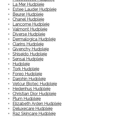
La Mer Hudpleje
Estee Lauder Hudpleje
Beurer Hudpleje
Chanel Hudpleje
Lancome Hudpleje
Valmont Hudpleje
Diverse Hudpleje
Dermalogica Hudpleje
Clarins Hudpleje
Givenchy Hudpleje
Shiseido Hudpleje
Sensai Hudpleje
Hudpleje
Tork Hudpleje
Foreo Hudpleje
Darphin Hudpleje
Vetcur Biotec Hudpleje
Hedenhus Hudpleje
Christian Dior Hudpleje
Plum Hudpleje
Elizabeth Arden Hudpleje
Deluxecare Hudpleje
Raz Skincare Hudpleje