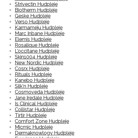
Strivectin Hudpleje
Biotherm Hudpleje
Geske Hudpleje
Verso Hudpleje
Karmameju Hudpleje
Marc Inbane Hudpleje
Elemis Hudpleje
Rosalique Hudpleje
L'occitane Hudpleje
Skin1004 Hudpleje
New Nordic Hudpleje
Cosrx Hudpleje
Rituals Hudpleje
Kanebo Hudpleje
Silk'n Hudpleje
Cosmoveda Hudpleje
Jane Iredale Hudpleje
Is Clinical Hudpleje
Collistar Hudpleje
Tirtir Hudpleje
Comfort Zone Hudpleje
Micmic Hudpleje
Dermaknowlogy Hudpleje