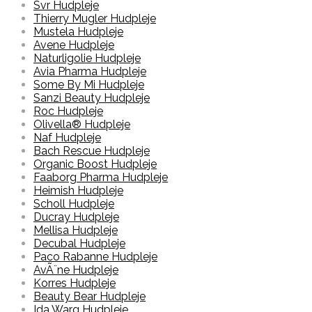
Svr Hudpleje
Thierry Mugler Hudpleje
Mustela Hudpleje
Avene Hudpleje
Naturligolie Hudpleje
Avia Pharma Hudpleje
Some By Mi Hudpleje
Sanzi Beauty Hudpleje
Roc Hudpleje
Olivella® Hudpleje
Naf Hudpleje
Bach Rescue Hudpleje
Organic Boost Hudpleje
Faaborg Pharma Hudpleje
Heimish Hudpleje
Scholl Hudpleje
Ducray Hudpleje
Mellisa Hudpleje
Decubal Hudpleje
Paco Rabanne Hudpleje
AvÃ¨ne Hudpleje
Korres Hudpleje
Beauty Bear Hudpleje
Ida Warg Hudpleje