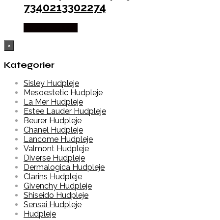
7340213302274
Købes hos Med
×
Kategorier
Sisley Hudpleje
Mesoestetic Hudpleje
La Mer Hudpleje
Estee Lauder Hudpleje
Beurer Hudpleje
Chanel Hudpleje
Lancome Hudpleje
Valmont Hudpleje
Diverse Hudpleje
Dermalogica Hudpleje
Clarins Hudpleje
Givenchy Hudpleje
Shiseido Hudpleje
Sensai Hudpleje
Hudpleje