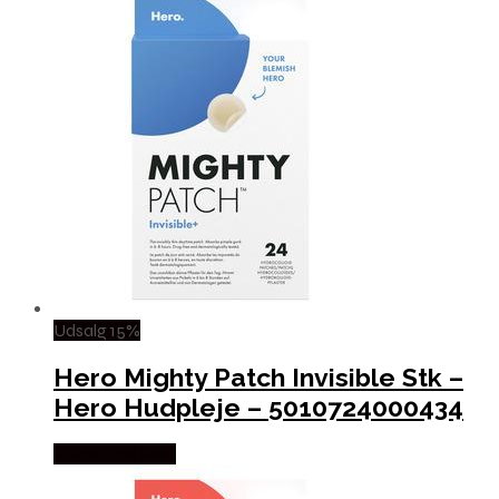
Udsalg 15%
Hero Mighty Patch Invisible Stk –
Hero Hudpleje – 5010724000434
Købes hos Med