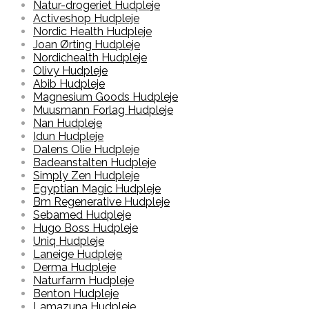
Natur-drogeriet Hudpleje
Activeshop Hudpleje
Nordic Health Hudpleje
Joan Ørting Hudpleje
Nordichealth Hudpleje
Olivy Hudpleje
Abib Hudpleje
Magnesium Goods Hudpleje
Muusmann Forlag Hudpleje
Nan Hudpleje
Idun Hudpleje
Dalens Olie Hudpleje
Badeanstalten Hudpleje
Simply Zen Hudpleje
Egyptian Magic Hudpleje
Bm Regenerative Hudpleje
Sebamed Hudpleje
Hugo Boss Hudpleje
Uniq Hudpleje
Laneige Hudpleje
Derma Hudpleje
Naturfarm Hudpleje
Benton Hudpleje
Lamazuna Hudpleje