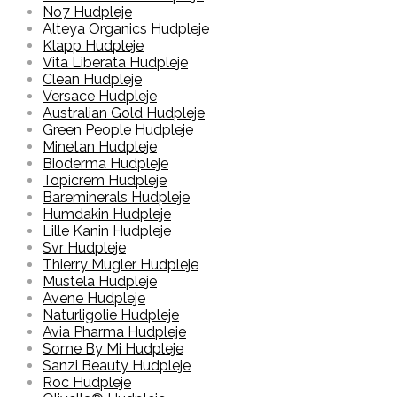
No7 Hudpleje
Alteya Organics Hudpleje
Klapp Hudpleje
Vita Liberata Hudpleje
Clean Hudpleje
Versace Hudpleje
Australian Gold Hudpleje
Green People Hudpleje
Minetan Hudpleje
Bioderma Hudpleje
Topicrem Hudpleje
Bareminerals Hudpleje
Humdakin Hudpleje
Lille Kanin Hudpleje
Svr Hudpleje
Thierry Mugler Hudpleje
Mustela Hudpleje
Avene Hudpleje
Naturligolie Hudpleje
Avia Pharma Hudpleje
Some By Mi Hudpleje
Sanzi Beauty Hudpleje
Roc Hudpleje