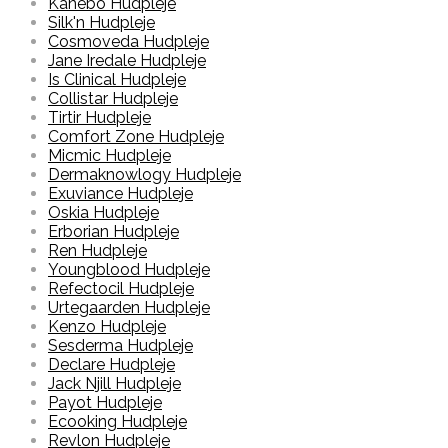
Kanebo Hudpleje
Silk'n Hudpleje
Cosmoveda Hudpleje
Jane Iredale Hudpleje
Is Clinical Hudpleje
Collistar Hudpleje
Tirtir Hudpleje
Comfort Zone Hudpleje
Micmic Hudpleje
Dermaknowlogy Hudpleje
Exuviance Hudpleje
Oskia Hudpleje
Erborian Hudpleje
Ren Hudpleje
Youngblood Hudpleje
Refectocil Hudpleje
Urtegaarden Hudpleje
Kenzo Hudpleje
Sesderma Hudpleje
Declare Hudpleje
Jack Njill Hudpleje
Payot Hudpleje
Ecooking Hudpleje
Revlon Hudpleje