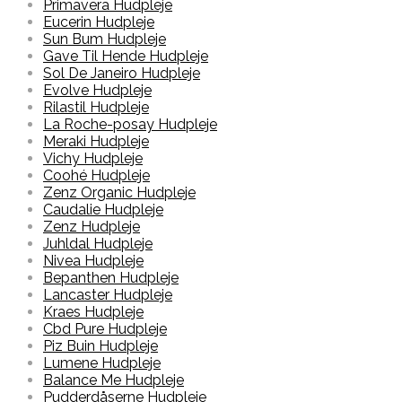
Primavera Hudpleje
Eucerin Hudpleje
Sun Bum Hudpleje
Gave Til Hende Hudpleje
Sol De Janeiro Hudpleje
Evolve Hudpleje
Rilastil Hudpleje
La Roche-posay Hudpleje
Meraki Hudpleje
Vichy Hudpleje
Coohé Hudpleje
Zenz Organic Hudpleje
Caudalie Hudpleje
Zenz Hudpleje
Juhldal Hudpleje
Nivea Hudpleje
Bepanthen Hudpleje
Lancaster Hudpleje
Kraes Hudpleje
Cbd Pure Hudpleje
Piz Buin Hudpleje
Lumene Hudpleje
Balance Me Hudpleje
Pudderdåserne Hudpleje