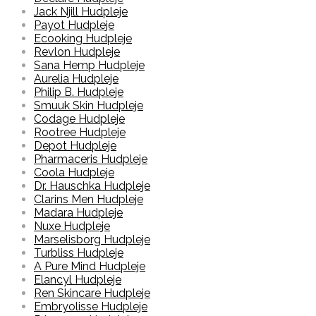
Jack Njill Hudpleje
Payot Hudpleje
Ecooking Hudpleje
Revlon Hudpleje
Sana Hemp Hudpleje
Aurelia Hudpleje
Philip B. Hudpleje
Smuuk Skin Hudpleje
Codage Hudpleje
Rootree Hudpleje
Depot Hudpleje
Pharmaceris Hudpleje
Coola Hudpleje
Dr. Hauschka Hudpleje
Clarins Men Hudpleje
Madara Hudpleje
Nuxe Hudpleje
Marselisborg Hudpleje
Turbliss Hudpleje
A Pure Mind Hudpleje
Elancyl Hudpleje
Ren Skincare Hudpleje
Embryolisse Hudpleje