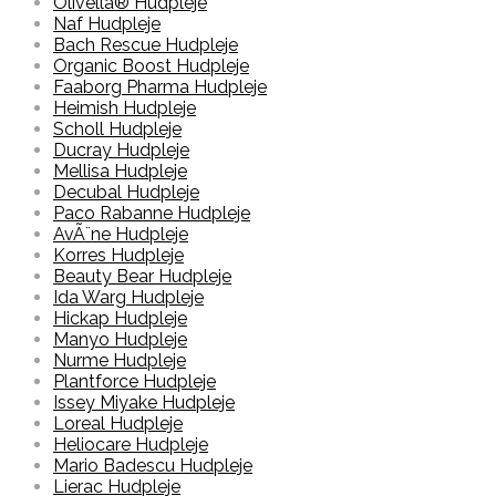
Olivella® Hudpleje
Naf Hudpleje
Bach Rescue Hudpleje
Organic Boost Hudpleje
Faaborg Pharma Hudpleje
Heimish Hudpleje
Scholl Hudpleje
Ducray Hudpleje
Mellisa Hudpleje
Decubal Hudpleje
Paco Rabanne Hudpleje
AvÃ¨ne Hudpleje
Korres Hudpleje
Beauty Bear Hudpleje
Ida Warg Hudpleje
Hickap Hudpleje
Manyo Hudpleje
Nurme Hudpleje
Plantforce Hudpleje
Issey Miyake Hudpleje
Loreal Hudpleje
Heliocare Hudpleje
Mario Badescu Hudpleje
Lierac Hudpleje