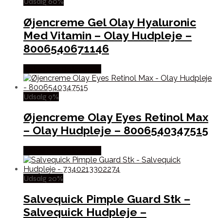
Udsalg 60%
Øjencreme Gel Olay Hyaluronic
Med Vitamin – Olay Hudpleje –
8006540671146
Købes hos Boligcenter
Udsalg 9%
Øjencreme Olay Eyes Retinol Max
– Olay Hudpleje – 8006540347515
Købes hos Boligcenter
Udsalg 20%
Salvequick Pimple Guard Stk –
Salvequick Hudpleje –