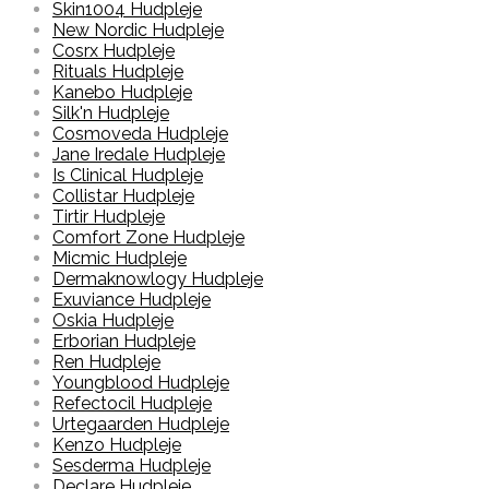
Skin1004 Hudpleje
New Nordic Hudpleje
Cosrx Hudpleje
Rituals Hudpleje
Kanebo Hudpleje
Silk'n Hudpleje
Cosmoveda Hudpleje
Jane Iredale Hudpleje
Is Clinical Hudpleje
Collistar Hudpleje
Tirtir Hudpleje
Comfort Zone Hudpleje
Micmic Hudpleje
Dermaknowlogy Hudpleje
Exuviance Hudpleje
Oskia Hudpleje
Erborian Hudpleje
Ren Hudpleje
Youngblood Hudpleje
Refectocil Hudpleje
Urtegaarden Hudpleje
Kenzo Hudpleje
Sesderma Hudpleje
Declare Hudpleje