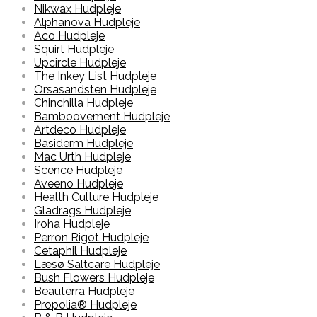
Nikwax Hudpleje
Alphanova Hudpleje
Aco Hudpleje
Squirt Hudpleje
Upcircle Hudpleje
The Inkey List Hudpleje
Orsasandsten Hudpleje
Chinchilla Hudpleje
Bamboovement Hudpleje
Artdeco Hudpleje
Basiderm Hudpleje
Mac Urth Hudpleje
Scence Hudpleje
Aveeno Hudpleje
Health Culture Hudpleje
Gladrags Hudpleje
Iroha Hudpleje
Perron Rigot Hudpleje
Cetaphil Hudpleje
Læsø Saltcare Hudpleje
Bush Flowers Hudpleje
Beauterra Hudpleje
Propolia® Hudpleje