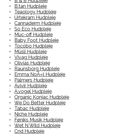
B & B Hudpleje
B.tan Hudpleje
Teaology Hudpleje
Urtekram Hudpleje
Cannaderm Hudpleje
So Eco Hudpleje
Muc-off Hudpleje
Baby Foot Hudpleje
Tocobo Hudpleje
Müsli Hudpleje
Vivag Hudpleje
Olivias Hudpleje
Raunsborg Hudpleje
Emma NoÃ«l Hudpleje
Palmers Hudpleje
Avivir Hudpleje
A.vogel Hudpleje
Organic Konjac Hudpleje
We Do Better Hudpleje
Tabac Hudpleje
Niche Hudpleje
Føniks Musik Hudpleje
Wet N Wild Hudpleje
Cnd Hudpleje