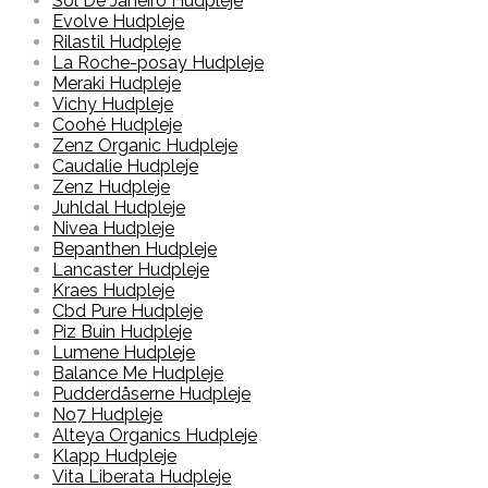
Sol De Janeiro Hudpleje
Evolve Hudpleje
Rilastil Hudpleje
La Roche-posay Hudpleje
Meraki Hudpleje
Vichy Hudpleje
Coohé Hudpleje
Zenz Organic Hudpleje
Caudalie Hudpleje
Zenz Hudpleje
Juhldal Hudpleje
Nivea Hudpleje
Bepanthen Hudpleje
Lancaster Hudpleje
Kraes Hudpleje
Cbd Pure Hudpleje
Piz Buin Hudpleje
Lumene Hudpleje
Balance Me Hudpleje
Pudderdåserne Hudpleje
No7 Hudpleje
Alteya Organics Hudpleje
Klapp Hudpleje
Vita Liberata Hudpleje