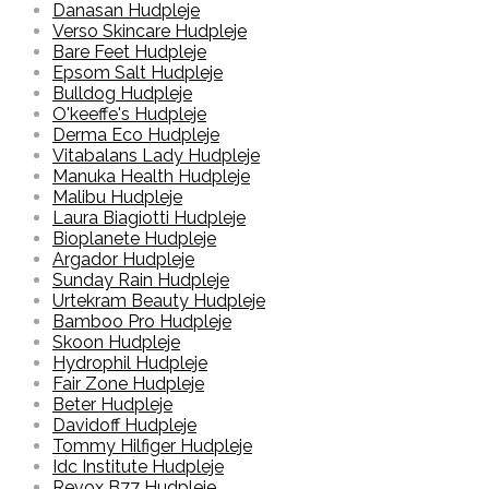
Danasan Hudpleje
Verso Skincare Hudpleje
Bare Feet Hudpleje
Epsom Salt Hudpleje
Bulldog Hudpleje
O'keeffe's Hudpleje
Derma Eco Hudpleje
Vitabalans Lady Hudpleje
Manuka Health Hudpleje
Malibu Hudpleje
Laura Biagiotti Hudpleje
Bioplanete Hudpleje
Argador Hudpleje
Sunday Rain Hudpleje
Urtekram Beauty Hudpleje
Bamboo Pro Hudpleje
Skoon Hudpleje
Hydrophil Hudpleje
Fair Zone Hudpleje
Beter Hudpleje
Davidoff Hudpleje
Tommy Hilfiger Hudpleje
Idc Institute Hudpleje
Revox B77 Hudpleje