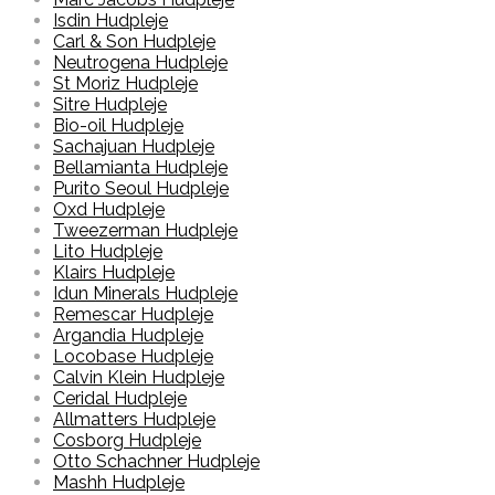
Isdin Hudpleje
Carl & Son Hudpleje
Neutrogena Hudpleje
St Moriz Hudpleje
Sitre Hudpleje
Bio-oil Hudpleje
Sachajuan Hudpleje
Bellamianta Hudpleje
Purito Seoul Hudpleje
Oxd Hudpleje
Tweezerman Hudpleje
Lito Hudpleje
Klairs Hudpleje
Idun Minerals Hudpleje
Remescar Hudpleje
Argandia Hudpleje
Locobase Hudpleje
Calvin Klein Hudpleje
Ceridal Hudpleje
Allmatters Hudpleje
Cosborg Hudpleje
Otto Schachner Hudpleje
Mashh Hudpleje