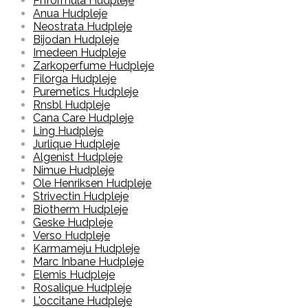
Phformula Hudpleje
Anua Hudpleje
Neostrata Hudpleje
Bijodan Hudpleje
Imedeen Hudpleje
Zarkoperfume Hudpleje
Filorga Hudpleje
Puremetics Hudpleje
Rnsbl Hudpleje
Cana Care Hudpleje
Ling Hudpleje
Jurlique Hudpleje
Algenist Hudpleje
Nimue Hudpleje
Ole Henriksen Hudpleje
Strivectin Hudpleje
Biotherm Hudpleje
Geske Hudpleje
Verso Hudpleje
Karmameju Hudpleje
Marc Inbane Hudpleje
Elemis Hudpleje
Rosalique Hudpleje
L'occitane Hudpleje