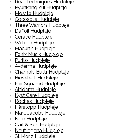
Real Techniques Hudpleje
Pyunkang Yul Hudpleje
Melvita Hudpleje
Cocosolis Hudpleje
Three Warriors Hudpleje
Daffoil Hudpleje
Cerave Hudpleje
Weleda Hudpleje
Macurth Hudpleje
Fønix Musik Hudpleje
Purito Hudpleje
A-derma Hudpleje
Chamois Buttr Hudpleje
Bioselect Hudpleje
Fair Squared Hudpleje
Altiderm Hudpleje
Kyst Care Hudpleje
Rochas Hudpleje
Hårstopp Hudpleje
Marc Jacobs Hudpleje
Isdin Hudpleje
Carl & Son Hudpleje
Neutrogena Hudpleje
St Moriz Hudpleje