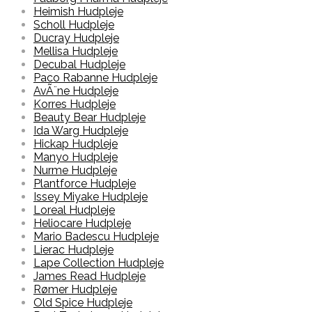
Heimish Hudpleje
Scholl Hudpleje
Ducray Hudpleje
Mellisa Hudpleje
Decubal Hudpleje
Paco Rabanne Hudpleje
AvÃ¨ne Hudpleje
Korres Hudpleje
Beauty Bear Hudpleje
Ida Warg Hudpleje
Hickap Hudpleje
Manyo Hudpleje
Nurme Hudpleje
Plantforce Hudpleje
Issey Miyake Hudpleje
Loreal Hudpleje
Heliocare Hudpleje
Mario Badescu Hudpleje
Lierac Hudpleje
Lape Collection Hudpleje
James Read Hudpleje
Rømer Hudpleje
Old Spice Hudpleje