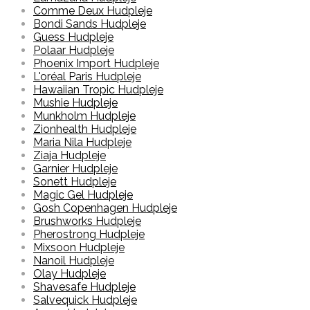
Comme Deux Hudpleje
Bondi Sands Hudpleje
Guess Hudpleje
Polaar Hudpleje
Phoenix Import Hudpleje
L'oréal Paris Hudpleje
Hawaiian Tropic Hudpleje
Mushie Hudpleje
Munkholm Hudpleje
Zionhealth Hudpleje
Maria Nila Hudpleje
Ziaja Hudpleje
Garnier Hudpleje
Sonett Hudpleje
Magic Gel Hudpleje
Gosh Copenhagen Hudpleje
Brushworks Hudpleje
Pherostrong Hudpleje
Mixsoon Hudpleje
Nanoil Hudpleje
Olay Hudpleje
Shavesafe Hudpleje
Salvequick Hudpleje