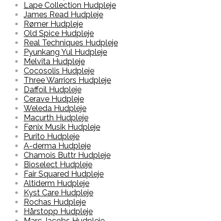
Lape Collection Hudpleje
James Read Hudpleje
Rømer Hudpleje
Old Spice Hudpleje
Real Techniques Hudpleje
Pyunkang Yul Hudpleje
Melvita Hudpleje
Cocosolis Hudpleje
Three Warriors Hudpleje
Daffoil Hudpleje
Cerave Hudpleje
Weleda Hudpleje
Macurth Hudpleje
Fønix Musik Hudpleje
Purito Hudpleje
A-derma Hudpleje
Chamois Buttr Hudpleje
Bioselect Hudpleje
Fair Squared Hudpleje
Altiderm Hudpleje
Kyst Care Hudpleje
Rochas Hudpleje
Hårstopp Hudpleje
Marc Jacobs Hudpleje