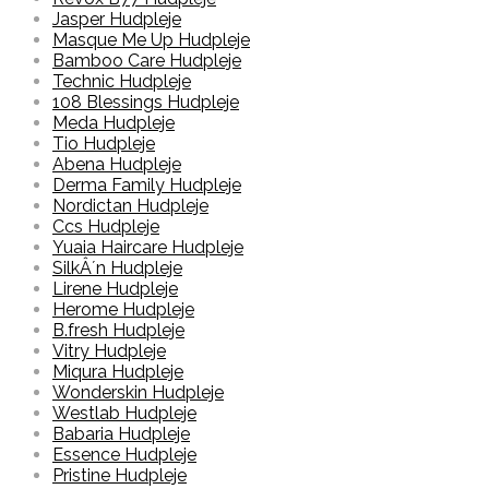
Jasper Hudpleje
Masque Me Up Hudpleje
Bamboo Care Hudpleje
Technic Hudpleje
108 Blessings Hudpleje
Meda Hudpleje
Tio Hudpleje
Abena Hudpleje
Derma Family Hudpleje
Nordictan Hudpleje
Ccs Hudpleje
Yuaia Haircare Hudpleje
SilkÂ´n Hudpleje
Lirene Hudpleje
Herome Hudpleje
B.fresh Hudpleje
Vitry Hudpleje
Miqura Hudpleje
Wonderskin Hudpleje
Westlab Hudpleje
Babaria Hudpleje
Essence Hudpleje
Pristine Hudpleje