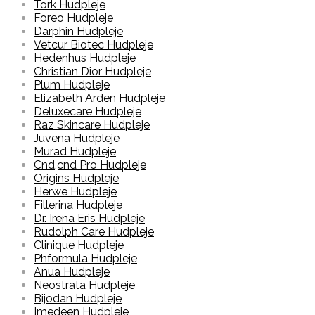
Tork Hudpleje
Foreo Hudpleje
Darphin Hudpleje
Vetcur Biotec Hudpleje
Hedenhus Hudpleje
Christian Dior Hudpleje
Plum Hudpleje
Elizabeth Arden Hudpleje
Deluxecare Hudpleje
Raz Skincare Hudpleje
Juvena Hudpleje
Murad Hudpleje
Cnd,cnd Pro Hudpleje
Origins Hudpleje
Herwe Hudpleje
Fillerina Hudpleje
Dr. Irena Eris Hudpleje
Rudolph Care Hudpleje
Clinique Hudpleje
Phformula Hudpleje
Anua Hudpleje
Neostrata Hudpleje
Bijodan Hudpleje
Imedeen Hudpleje