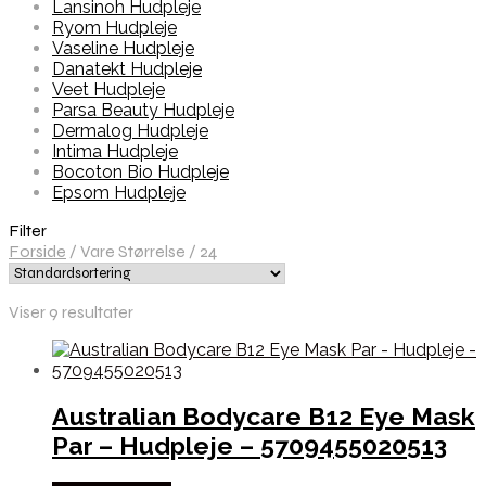
Lansinoh Hudpleje
Ryom Hudpleje
Vaseline Hudpleje
Danatekt Hudpleje
Veet Hudpleje
Parsa Beauty Hudpleje
Dermalog Hudpleje
Intima Hudpleje
Bocoton Bio Hudpleje
Epsom Hudpleje
Filter
Forside
/
Vare Størrelse
/
24
Viser 9 resultater
Australian Bodycare B12 Eye Mask
Par – Hudpleje – 5709455020513