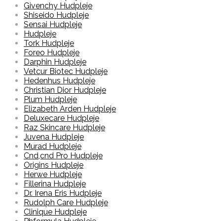
Givenchy Hudpleje
Shiseido Hudpleje
Sensai Hudpleje
Hudpleje
Tork Hudpleje
Foreo Hudpleje
Darphin Hudpleje
Vetcur Biotec Hudpleje
Hedenhus Hudpleje
Christian Dior Hudpleje
Plum Hudpleje
Elizabeth Arden Hudpleje
Deluxecare Hudpleje
Raz Skincare Hudpleje
Juvena Hudpleje
Murad Hudpleje
Cnd,cnd Pro Hudpleje
Origins Hudpleje
Herwe Hudpleje
Fillerina Hudpleje
Dr. Irena Eris Hudpleje
Rudolph Care Hudpleje
Clinique Hudpleje