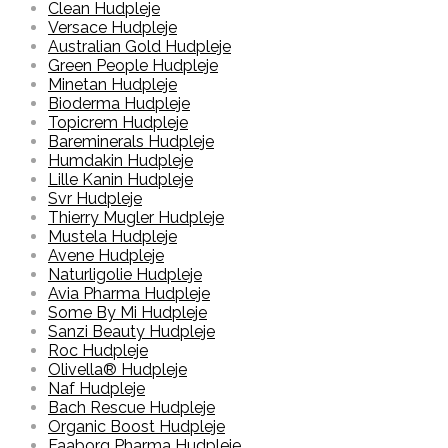
Clean Hudpleje
Versace Hudpleje
Australian Gold Hudpleje
Green People Hudpleje
Minetan Hudpleje
Bioderma Hudpleje
Topicrem Hudpleje
Bareminerals Hudpleje
Humdakin Hudpleje
Lille Kanin Hudpleje
Svr Hudpleje
Thierry Mugler Hudpleje
Mustela Hudpleje
Avene Hudpleje
Naturligolie Hudpleje
Avia Pharma Hudpleje
Some By Mi Hudpleje
Sanzi Beauty Hudpleje
Roc Hudpleje
Olivella® Hudpleje
Naf Hudpleje
Bach Rescue Hudpleje
Organic Boost Hudpleje
Faaborg Pharma Hudpleje