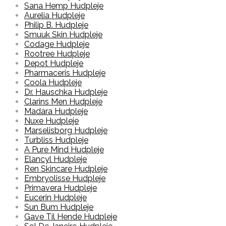
Sana Hemp Hudpleje
Aurelia Hudpleje
Philip B. Hudpleje
Smuuk Skin Hudpleje
Codage Hudpleje
Rootree Hudpleje
Depot Hudpleje
Pharmaceris Hudpleje
Coola Hudpleje
Dr. Hauschka Hudpleje
Clarins Men Hudpleje
Madara Hudpleje
Nuxe Hudpleje
Marselisborg Hudpleje
Turbliss Hudpleje
A Pure Mind Hudpleje
Elancyl Hudpleje
Ren Skincare Hudpleje
Embryolisse Hudpleje
Primavera Hudpleje
Eucerin Hudpleje
Sun Bum Hudpleje
Gave Til Hende Hudpleje