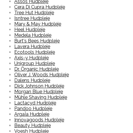
Assos Hudpleje
Cera Di Cupra Hudpleje
Tree Hut Hudpleje
Isntree Hudpleje
Mary & May Hudpleje
Heel Hudpleje
Medela Hudpleje
Burt's Bees Hudpleje
Lavera Hudpleje
Ecotools Hudpleje
Axis-y Hudpleje
Unigroup Hudpleje
Dr. Organic Hudpleje
Oliver J. Woods Hudpleje
Dalens Hudpleje
Dick Johnson Hudpleje
Morgan Blue Hudpleje
Mühle Shaving Hudpleje
Lactacyd Hudpleje
Pandoo Hudpleje
ArgaÏa Hudpleje
Innovagoods Hudpleje
Beauty Hudpleje
Voesh Hudpleje