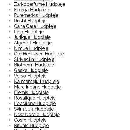
Zarkoperfume Hudpleje
Filorga Hudpleje
Puremetics Hudpleje
Rnsbl Hudpleje
Cana Care Hudpleje
Ling Hudpleje
Jurlique Hudpleje
Algenist Hudpleje
Nimue Hudpleje
Ole Henriksen Hudpleje
Strivectin Hudpleje
Biotherm Hudpleje
Geske Hudpleje
Verso Hudpleje
Karmameju Hudpleje
Marc Inbane Hudpleje
Elemis Hudpleje
Rosalique Hudpleje
L'occitane Hudpleje
Skin1004 Hudpleje
New Nordic Hudpleje
Cosrx Hudpleje
Rituals Hudpleje