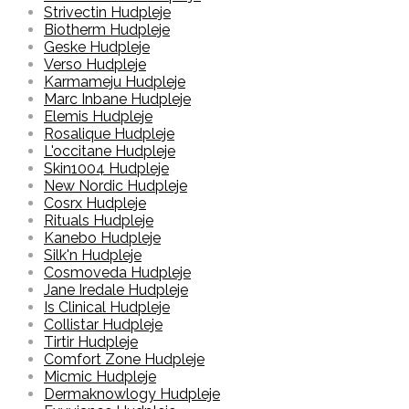
Strivectin Hudpleje
Biotherm Hudpleje
Geske Hudpleje
Verso Hudpleje
Karmameju Hudpleje
Marc Inbane Hudpleje
Elemis Hudpleje
Rosalique Hudpleje
L'occitane Hudpleje
Skin1004 Hudpleje
New Nordic Hudpleje
Cosrx Hudpleje
Rituals Hudpleje
Kanebo Hudpleje
Silk'n Hudpleje
Cosmoveda Hudpleje
Jane Iredale Hudpleje
Is Clinical Hudpleje
Collistar Hudpleje
Tirtir Hudpleje
Comfort Zone Hudpleje
Micmic Hudpleje
Dermaknowlogy Hudpleje