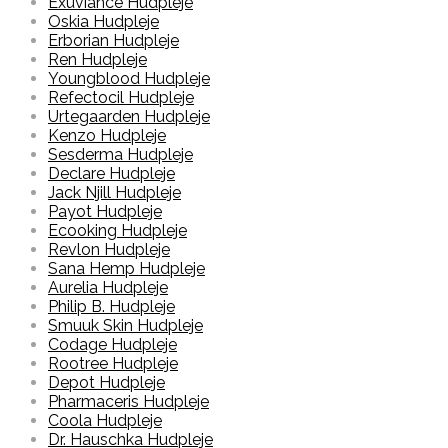
Exuviance Hudpleje
Oskia Hudpleje
Erborian Hudpleje
Ren Hudpleje
Youngblood Hudpleje
Refectocil Hudpleje
Urtegaarden Hudpleje
Kenzo Hudpleje
Sesderma Hudpleje
Declare Hudpleje
Jack Njill Hudpleje
Payot Hudpleje
Ecooking Hudpleje
Revlon Hudpleje
Sana Hemp Hudpleje
Aurelia Hudpleje
Philip B. Hudpleje
Smuuk Skin Hudpleje
Codage Hudpleje
Rootree Hudpleje
Depot Hudpleje
Pharmaceris Hudpleje
Coola Hudpleje
Dr. Hauschka Hudpleje