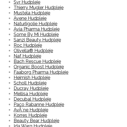
Svr Hudpleje
Thierry Mugler Hudpleje
Mustela Hudpleje
Avene Hudpleje
Naturligolie Hudpleje
Avia Pharma Hudpleje
Some By Mi Hudpleje
Sanzi Beauty Hudpleje
Roc Hudpleje
Olivella® Hudpleje
Naf Hudpleje
Bach Rescue Hudpleje
Organic Boost Hudpleje
Faaborg Pharma Hudpleje
Heimish Hudpleje
Scholl Hudpleje
Ducray Hudpleje
Mellisa Hudpleje
Decubal Hudpleje
Paco Rabanne Hudpleje
AvÃ¨ne Hudpleje
Korres Hudpleje
Beauty Bear Hudpleje
Ida Warg Hudpleje