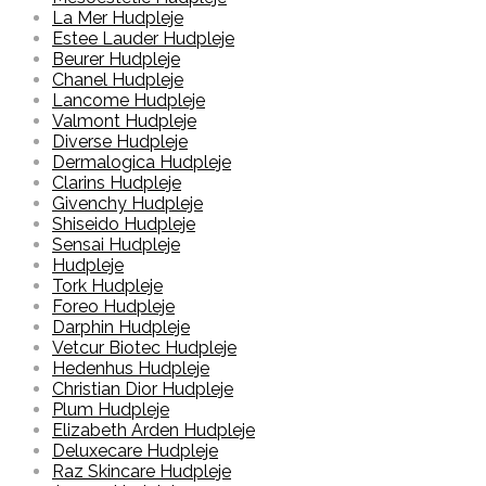
La Mer Hudpleje
Estee Lauder Hudpleje
Beurer Hudpleje
Chanel Hudpleje
Lancome Hudpleje
Valmont Hudpleje
Diverse Hudpleje
Dermalogica Hudpleje
Clarins Hudpleje
Givenchy Hudpleje
Shiseido Hudpleje
Sensai Hudpleje
Hudpleje
Tork Hudpleje
Foreo Hudpleje
Darphin Hudpleje
Vetcur Biotec Hudpleje
Hedenhus Hudpleje
Christian Dior Hudpleje
Plum Hudpleje
Elizabeth Arden Hudpleje
Deluxecare Hudpleje
Raz Skincare Hudpleje