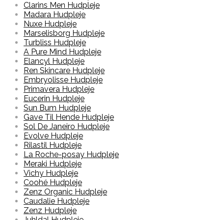
Clarins Men Hudpleje
Madara Hudpleje
Nuxe Hudpleje
Marselisborg Hudpleje
Turbliss Hudpleje
A Pure Mind Hudpleje
Elancyl Hudpleje
Ren Skincare Hudpleje
Embryolisse Hudpleje
Primavera Hudpleje
Eucerin Hudpleje
Sun Bum Hudpleje
Gave Til Hende Hudpleje
Sol De Janeiro Hudpleje
Evolve Hudpleje
Rilastil Hudpleje
La Roche-posay Hudpleje
Meraki Hudpleje
Vichy Hudpleje
Coohé Hudpleje
Zenz Organic Hudpleje
Caudalie Hudpleje
Zenz Hudpleje
Juhldal Hudpleje