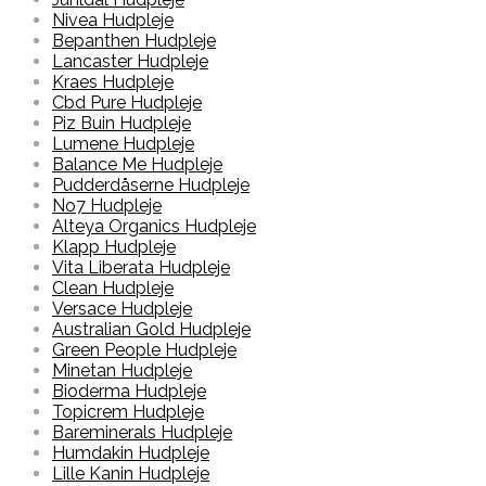
Nivea Hudpleje
Bepanthen Hudpleje
Lancaster Hudpleje
Kraes Hudpleje
Cbd Pure Hudpleje
Piz Buin Hudpleje
Lumene Hudpleje
Balance Me Hudpleje
Pudderdåserne Hudpleje
No7 Hudpleje
Alteya Organics Hudpleje
Klapp Hudpleje
Vita Liberata Hudpleje
Clean Hudpleje
Versace Hudpleje
Australian Gold Hudpleje
Green People Hudpleje
Minetan Hudpleje
Bioderma Hudpleje
Topicrem Hudpleje
Bareminerals Hudpleje
Humdakin Hudpleje
Lille Kanin Hudpleje