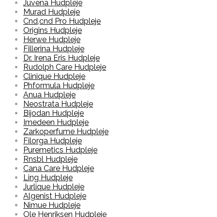
Juvena Hudpleje
Murad Hudpleje
Cnd,cnd Pro Hudpleje
Origins Hudpleje
Herwe Hudpleje
Fillerina Hudpleje
Dr. Irena Eris Hudpleje
Rudolph Care Hudpleje
Clinique Hudpleje
Phformula Hudpleje
Anua Hudpleje
Neostrata Hudpleje
Bijodan Hudpleje
Imedeen Hudpleje
Zarkoperfume Hudpleje
Filorga Hudpleje
Puremetics Hudpleje
Rnsbl Hudpleje
Cana Care Hudpleje
Ling Hudpleje
Jurlique Hudpleje
Algenist Hudpleje
Nimue Hudpleje
Ole Henriksen Hudpleje