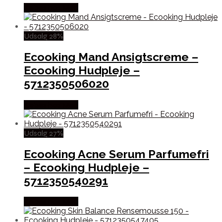
Købes hos Med
Udsalg 28%
Ecooking Mand Ansigtscreme –
Ecooking Hudpleje –
5712350506020
Købes hos Med
Udsalg 27%
Ecooking Acne Serum Parfumefri
– Ecooking Hudpleje –
5712350540291
Købes hos Med