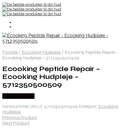
Forside
/
Ecooking Hudpleje
/
Ecooking Peptide Repair –
Ecooking Hudpleje – 5712350500509
Ecooking Peptide Repair –
Ecooking Hudpleje –
5712350500509
Købes hos Med
Varenummer (SKU):
5712350500509
Kategori:
Ecooking
Hudpleje
Previous Product
Next Product