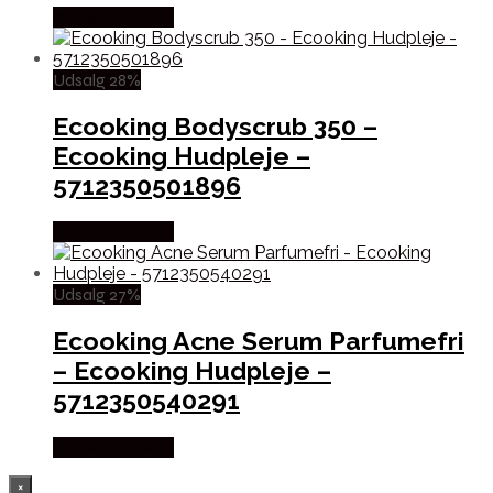
Købes hos Med
Udsalg 28%
Ecooking Bodyscrub 350 –
Ecooking Hudpleje –
5712350501896
Købes hos Med
Udsalg 27%
Ecooking Acne Serum Parfumefri
– Ecooking Hudpleje –
5712350540291
Købes hos Med
×