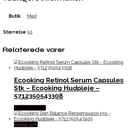
Butik
Med
Størrelse
50
Relaterede varer
Ecooking Retinol Serum Capsules
Stk – Ecooking Hudpleje –
5712350543308
Købes hos Med
Udsalg 20%