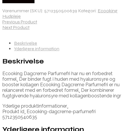
Købes hos Med
Varenummer (SKU):
5712350500639
Kategori:
Ecooking
Hudpleje
Previous Product
Next Product
Beskrivelse
Yderligere information
Beskrivelse
Ecooking Dagcreme Parfumefri har nu en forbedret
formel¸ Der binder fugt i huden med hyaluronsyre og
booster kollagen Ecooking Dagcreme Parfumefri er nu
relanceret med en forbedret formel¸ Der kombinerer
fugtgivende hyaluronsyre med kollagenboostende ingr
Yderlige produktinformationer¸
Produkt id¸ Ecooking-dagcreme-parfumefri
5712350540635
Yderligere information