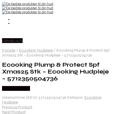
Udsalg 25%
Forside
/
Ecooking Hudpleje
/
Ecooking Plump & Protect Spf
Xmas25 Stk – Ecooking Hudpleje – 5712350504736
Ecooking Plump & Protect Spf
Xmas25 Stk – Ecooking Hudpleje
– 5712350504736
Købes hos Med
Varenummer (SKU):
5712350504736
Kategori:
Ecooking
Hudpleje
Previous Product
Next Product