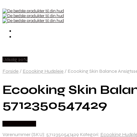
Udsalg 20%
Forside
/
Ecooking Hudpleje
/
Ecooking Skin Balance Ansigtss
Ecooking Skin Bala
5712350547429
Købes hos Med
Varenummer (SKU):
5712350547429
Kategori:
Ecooking Hudple