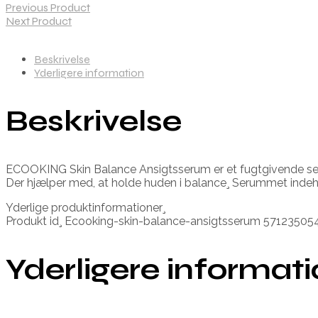
Previous Product
Next Product
Beskrivelse
Yderligere information
Beskrivelse
ECOOKING Skin Balance Ansigtsserum er et fugtgivende serum
Der hjælper med, at holde huden i balance¸ Serummet indeho
Yderlige produktinformationer¸
Produkt id¸ Ecooking-skin-balance-ansigtsserum 5712350
Yderligere informat