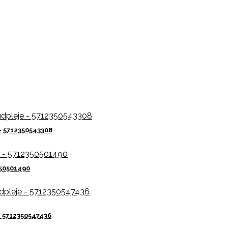
– 5712350543308
350501490
– 5712350547436