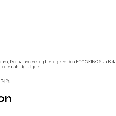
¸ Der balancerer og beroliger huden ECOOKING Skin Balance F
lder naturligt algeek
547429
ion