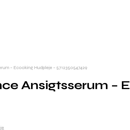
erum – Ecooking Hudpleje – 5712350547429
nce Ansigtsserum – E
je