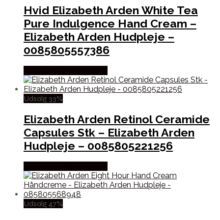
Hvid Elizabeth Arden White Tea
Pure Indulgence Hand Cream –
Elizabeth Arden Hudpleje –
0085805557386
Købes hos Billigparfume
Udsalg 33%
Elizabeth Arden Retinol Ceramide
Capsules Stk – Elizabeth Arden
Hudpleje – 0085805221256
Købes hos Billigparfume
Udsalg 47%