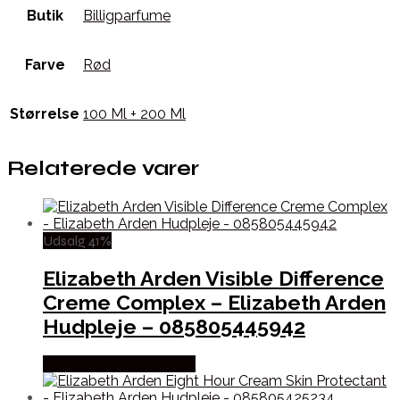
Butik
Billigparfume
Farve
Rød
Størrelse
100 Ml + 200 Ml
Relaterede varer
Udsalg 41%
Elizabeth Arden Visible Difference
Creme Complex – Elizabeth Arden
Hudpleje – 085805445942
Købes hos Billigparfume