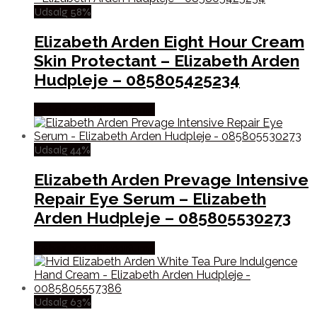
Udsalg 58%
Elizabeth Arden Eight Hour Cream
Skin Protectant – Elizabeth Arden
Hudpleje – 085805425234
Købes hos Billigparfume
Udsalg 44%
Elizabeth Arden Prevage Intensive
Repair Eye Serum – Elizabeth
Arden Hudpleje – 085805530273
Købes hos Billigparfume
Udsalg 63%