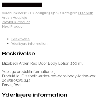
Købes hos Billigparfume
Varenummer (SKU):
0085805251642
Kategori:
Elizabeth
Arden Hudpleje
Previous Product
Next Product
Beskrivelse
Yderligere information
Beskrivelse
Elizabeth Arden Red Door Body Lotion 200 ml
Yderlige produktinformationer¸
Produkt id¸ Elizabeth-arden-red-door-body-lotion-200
0085805251642
Farve¸ Rød
Yderligere information