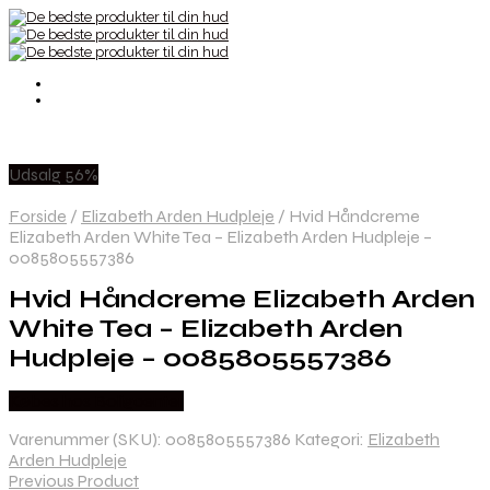
Udsalg 56%
Forside
/
Elizabeth Arden Hudpleje
/
Hvid Håndcreme
Elizabeth Arden White Tea – Elizabeth Arden Hudpleje –
0085805557386
Hvid Håndcreme Elizabeth Arden
White Tea – Elizabeth Arden
Hudpleje – 0085805557386
Købes hos Boligcenter
Varenummer (SKU):
0085805557386
Kategori:
Elizabeth
Arden Hudpleje
Previous Product