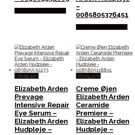
–
Købes hos Billigparfume
0085805376451
Købes hos Billigparfume
Udsalg 44%
Udsalg 40%
Elizabeth Arden
Creme Øjen
Prevage
Elizabeth Arden
Intensive Repair
Ceramide
Eye Serum –
Premiere –
Elizabeth Arden
Elizabeth Arden
Hudpleje –
Hudpleje –