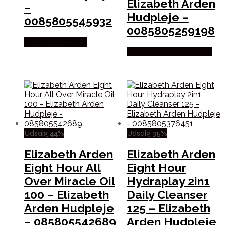
Elizabeth Arden
–
Hudpleje –
0085805545932
0085805259198
Købes hos Gucca
Købes hos Billigparfume
Udsalg 44%
Udsalg 35%
Elizabeth Arden
Elizabeth Arden
Eight Hour All
Eight Hour
Over Miracle Oil
Hydraplay 2in1
100 – Elizabeth
Daily Cleanser
Arden Hudpleje
125 – Elizabeth
– 085805542689
Arden Hudpleje