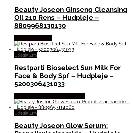
Beauty Joseon Ginseng Cleansing
Oil 210 Rens – Hudpleje –
8809968130130
Købes hos Gucca
Udsalg 41%
Restparti Bioselect Sun Milk For
Face & Body Spf – Hudpleje –
5200306431033
Købes hos Organic Beauty Supply
Udsalg 41%
Beauty Joseon Glow Serum: