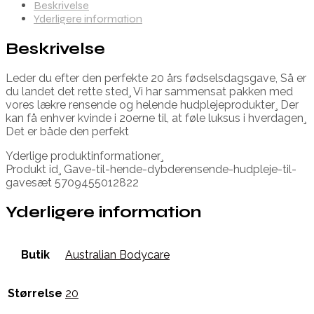
Beskrivelse
Yderligere information
Beskrivelse
Leder du efter den perfekte 20 års fødselsdagsgave, Så er
du landet det rette sted¸ Vi har sammensat pakken med
vores lækre rensende og helende hudplejeprodukter¸ Der
kan få enhver kvinde i 20erne til, at føle luksus i hverdagen¸
Det er både den perfekt
Yderlige produktinformationer¸
Produkt id¸ Gave-til-hende-dybderensende-hudpleje-til-
gavesæt 5709455012822
Yderligere information
Butik
Australian Bodycare
Størrelse
20