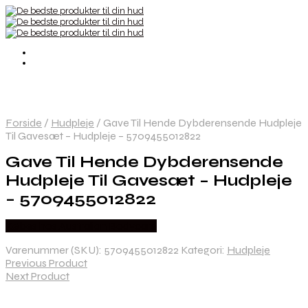
Forside
/
Hudpleje
/
Gave Til Hende Dybderensende Hudpleje
Til Gavesæt – Hudpleje – 5709455012822
Gave Til Hende Dybderensende
Hudpleje Til Gavesæt – Hudpleje
– 5709455012822
Købes hos Australian Bodycare
Varenummer (SKU):
5709455012822
Kategori:
Hudpleje
Previous Product
Next Product