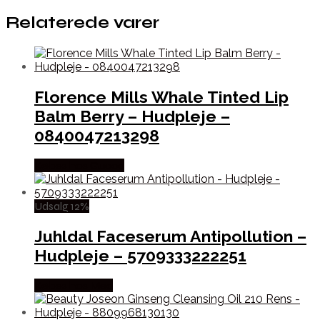
Relaterede varer
Florence Mills Whale Tinted Lip
Balm Berry – Hudpleje –
0840047213298
Købes hos Gucca
Udsalg 12%
Juhldal Faceserum Antipollution –
Hudpleje – 5709333222251
Købes hos Med