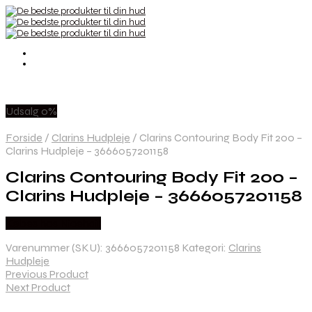
Udsalg 0%
Forside
/
Clarins Hudpleje
/
Clarins Contouring Body Fit 200 –
Clarins Hudpleje – 3666057201158
Clarins Contouring Body Fit 200 –
Clarins Hudpleje – 3666057201158
Købes hos Nicehair
Varenummer (SKU):
3666057201158
Kategori:
Clarins
Hudpleje
Previous Product
Next Product