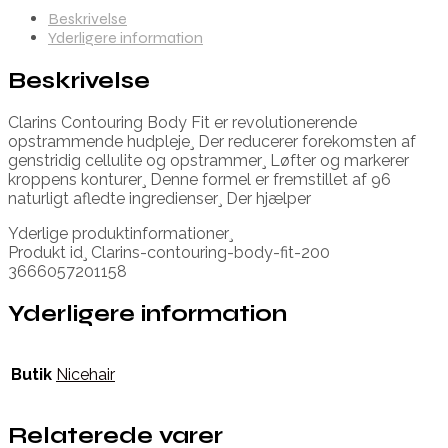
Beskrivelse
Yderligere information
Beskrivelse
Clarins Contouring Body Fit er revolutionerende
opstrammende hudpleje¸ Der reducerer forekomsten af
genstridig cellulite og opstrammer¸ Løfter og markerer
kroppens konturer¸ Denne formel er fremstillet af 96
naturligt afledte ingredienser¸ Der hjælper
Yderlige produktinformationer¸
Produkt id¸ Clarins-contouring-body-fit-200
3666057201158
Yderligere information
Butik
Nicehair
Relaterede varer