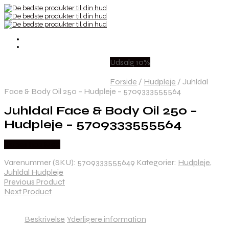
Udsalg 10%
Forside
/
Hudpleje
/
Juhldal
Face & Body Oil 250 – Hudpleje – 5709333555564
Juhldal Face & Body Oil 250 –
Hudpleje – 5709333555564
Købes hos Med
Varenummer (SKU):
5709333555649
Kategorier:
Hudpleje
,
Juhldal Hudpleje
Previous Product
Next Product
Beskrivelse
Yderligere information