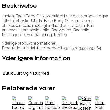
Beskrivelse
Juhldal Face Body Oil 7 produkter i 1 er dette produkt også
i din toilettaske Juhldal Face Body Oil er en 100 ren
abrikoskerneolie med rigt indhold af E-vitamin¸ Kan
anvendes som ansigtsolie¸ Bodylotion¸ Badeolie¸
Massageolie¸ Ved barbering¸ Neglep
Yderlige produktinformationer¸
Produkt id¸ Juhldal-face-body-oil-250 5709333555564
Yderligere information
Butik
Duft Og Natur
,
Med
Relaterede varer