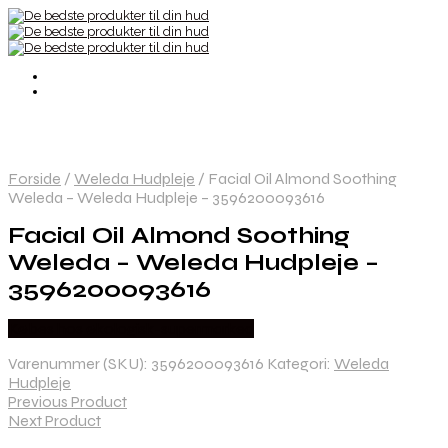
Forside
/
Weleda Hudpleje
/
Facial Oil Almond Soothing
Weleda – Weleda Hudpleje – 3596200093616
Facial Oil Almond Soothing
Weleda – Weleda Hudpleje –
3596200093616
Købes hos økologisk-supermarked
Varenummer (SKU):
3596200093616
Kategori:
Weleda
Hudpleje
Previous Product
Next Product