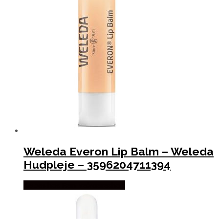
Weleda Everon Lip Balm – Weleda
Hudpleje – 3596204711394
Købes hos Ren-velvaereshop