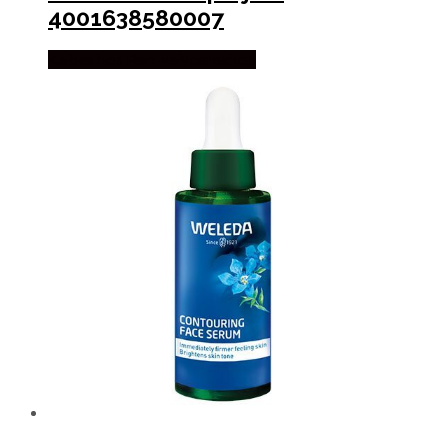
4001638580007
Købes hos Ren-velvaereshop