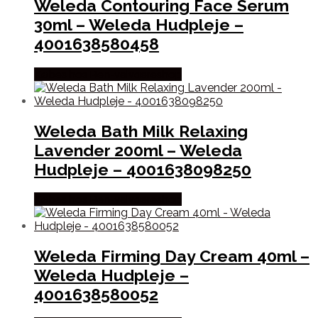
Weleda Contouring Face Serum
30ml – Weleda Hudpleje –
4001638580458
Købes hos Ren-velvaereshop
Weleda Bath Milk Relaxing
Lavender 200ml – Weleda
Hudpleje – 4001638098250
Købes hos Ren-velvaereshop
Weleda Firming Day Cream 40ml –
Weleda Hudpleje –
4001638580052