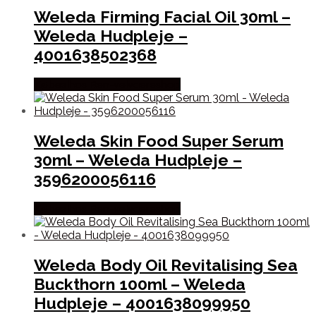
Weleda Firming Facial Oil 30ml –
Weleda Hudpleje –
4001638502368
Købes hos Ren-velvaereshop
Weleda Skin Food Super Serum
30ml – Weleda Hudpleje –
3596200056116
Købes hos Ren-velvaereshop
Weleda Body Oil Revitalising Sea
Buckthorn 100ml – Weleda
Hudpleje – 4001638099950