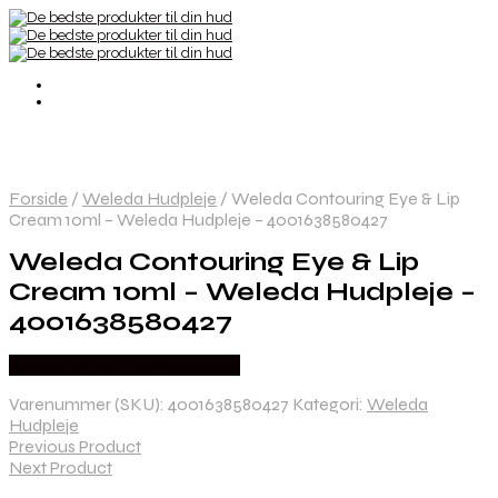
Forside
/
Weleda Hudpleje
/
Weleda Contouring Eye & Lip
Cream 10ml – Weleda Hudpleje – 4001638580427
Weleda Contouring Eye & Lip
Cream 10ml – Weleda Hudpleje –
4001638580427
Købes hos Ren-velvaereshop
Varenummer (SKU):
4001638580427
Kategori:
Weleda
Hudpleje
Previous Product
Next Product