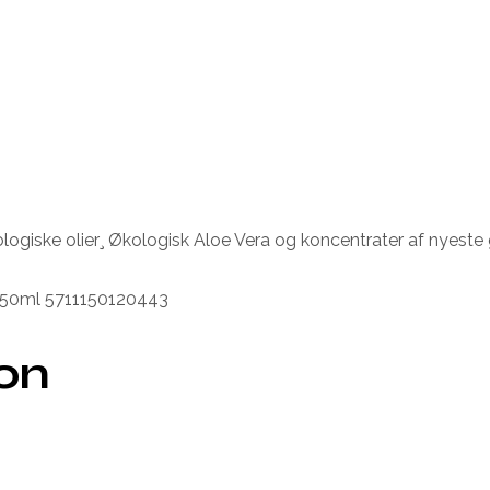
ogiske olier¸ Økologisk Aloe Vera og koncentrater af nyeste g
e-50ml 5711150120443
ion