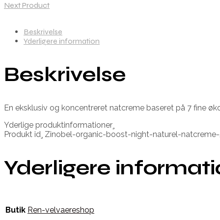
Next Product
Beskrivelse
Yderligere information
Beskrivelse
En eksklusiv og koncentreret natcreme baseret på 7 fine økol
Yderlige produktinformationer¸
Produkt id¸ Zinobel-organic-boost-night-naturel-natcrem
Yderligere informat
Butik
Ren-velvaereshop