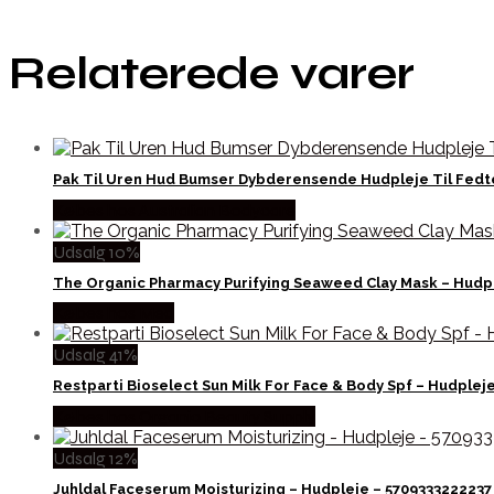
Relaterede varer
Pak Til Uren Hud Bumser Dybderensende Hudpleje Til Fed
Købes hos Australian Bodycare
Udsalg 10%
The Organic Pharmacy Purifying Seaweed Clay Mask – Hudp
Købes hos Med
Udsalg 41%
Restparti Bioselect Sun Milk For Face & Body Spf – Hudplej
Købes hos Organic Beauty Supply
Udsalg 12%
Juhldal Faceserum Moisturizing – Hudpleje – 5709333222237