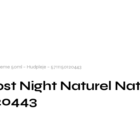
reme 50ml – Hudpleje – 5711150120443
ost Night Naturel N
120443