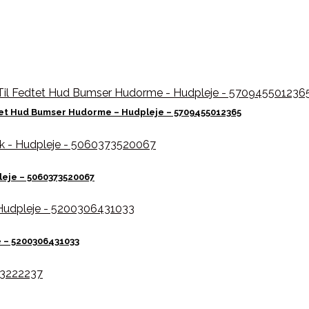
tet Hud Bumser Hudorme – Hudpleje – 5709455012365
leje – 5060373520067
e – 5200306431033