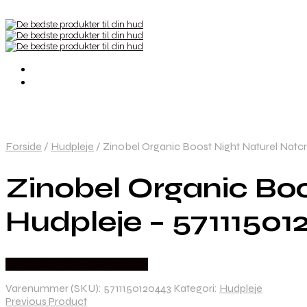
Forside
/
Hudpleje
/
Zinobel Organic Boost Night Naturel Natc
Zinobel Organic Bo
Hudpleje – 5711150
Købes hos Ren-velvaereshop
Varenummer (SKU):
5711150120443
Kategori:
Hudpleje
Previous Product