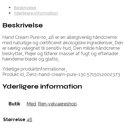
Beskrivelse
Yderligere information
Beskrivelse
Hand Cream Pure no¸ 46 er en allergivenlig håndcreme
med naturlige og certificeret økologiske ingredienser¸ Den
er særlig velegnet til sensitiv hud¸ Den milde håndcreme
beskytter¸ Plejer og tilfører masser af fugt og efterlader
hænderne bløde og glatte¸
Yderlige produktinformationer¸
Produkt id¸ Zenz-hand-cream-pure-130 5715012002373
Yderligere information
Butik
Med
,
Ren-velvaereshop
Størrelse
46