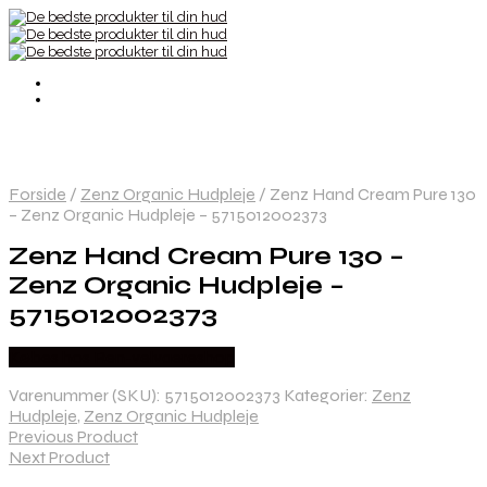
Forside
/
Zenz Organic Hudpleje
/
Zenz Hand Cream Pure 130
– Zenz Organic Hudpleje – 5715012002373
Zenz Hand Cream Pure 130 –
Zenz Organic Hudpleje –
5715012002373
Købes hos Ren-velvaereshop
Varenummer (SKU):
5715012002373
Kategorier:
Zenz
Hudpleje
,
Zenz Organic Hudpleje
Previous Product
Next Product