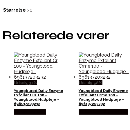
Størrelse
30
Relaterede varer
Udsalg 37%
Udsalg 56%
Youngblood Daily Enzyme
Youngblood Daily Enzyme
Exfoliant Cr 100 –
Exfoliant Crme 100 –
Youngblood Hudpleje –
Youngblood Hudpleje –
696137203232
696137203232
Købes hos Med
Købes hos Billigparfume