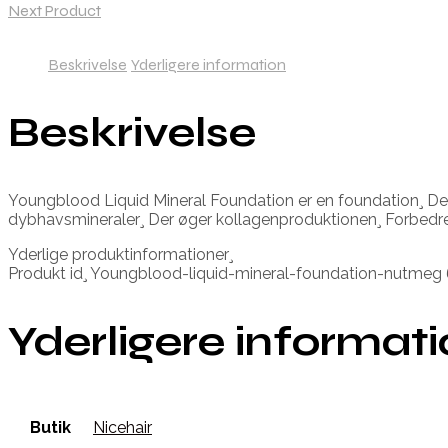
Next Product
Beskrivelse
Yderligere information
Beskrivelse
Youngblood Liquid Mineral Foundation er en foundation¸ Der 
dybhavsmineraler¸ Der øger kollagenproduktionen¸ Forbedrer
Yderlige produktinformationer¸
Produkt id¸ Youngblood-liquid-mineral-foundation-nutme
Yderligere informat
Butik
Nicehair