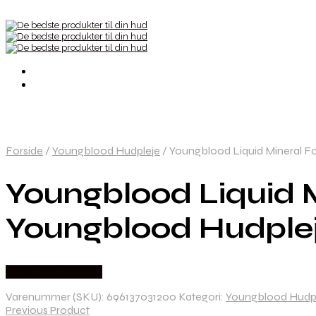
Forside
/
Youngblood Hudpleje
/
Youngblood Liquid Mineral F
Youngblood Liquid 
Youngblood Hudplej
Købes hos Nicehair
Varenummer (SKU):
696137031200
Kategori:
Youngblood Hudp
Previous Product