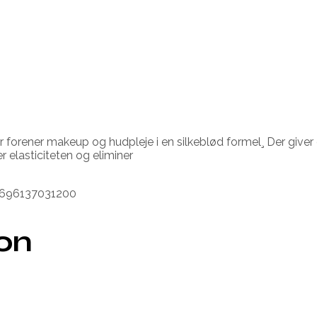
forener makeup og hudpleje i en silkeblød formel¸ Der giver 
 elasticiteten og eliminer
g 696137031200
ion