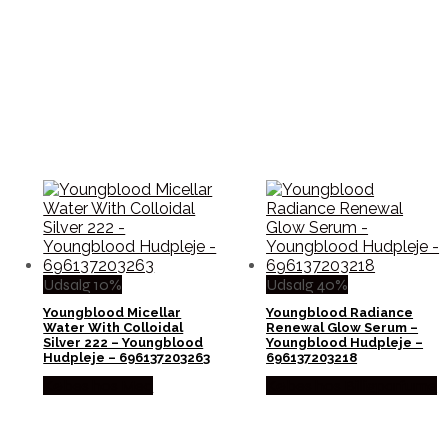
Udsalg 10%
Udsalg 40%
Youngblood Micellar
Youngblood Radiance
Water With Colloidal
Renewal Glow Serum –
Silver 222 – Youngblood
Youngblood Hudpleje –
Hudpleje – 696137203263
696137203218
Købes hos Med
Købes hos Billigparfume