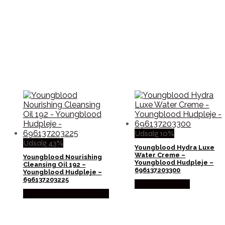
Udsalg 10%
Udsalg 43%
Youngblood Hydra Luxe
Water Creme –
Youngblood Nourishing
Youngblood Hudpleje –
Cleansing Oil 192 –
696137203300
Youngblood Hudpleje –
696137203225
Købes hos Med
Købes hos Billigparfume