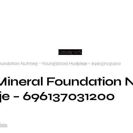
Udsalg 10%
oundation Nutmeg – Youngblood Hudpleje – 696137031200
Mineral Foundation 
e – 696137031200
leje