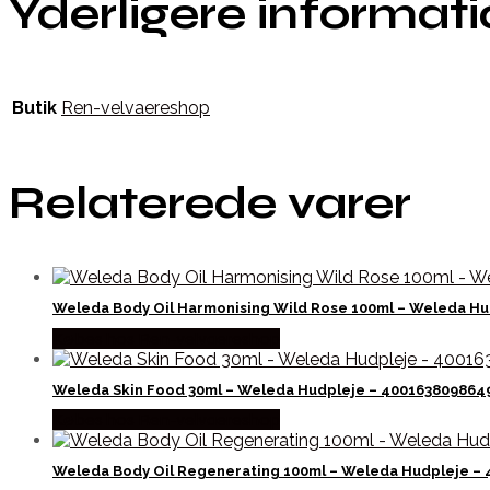
Yderligere informat
Butik
Ren-velvaereshop
Relaterede varer
Weleda Body Oil Harmonising Wild Rose 100ml – Weleda Hu
Købes hos Ren-velvaereshop
Weleda Skin Food 30ml – Weleda Hudpleje – 400163809864
Købes hos Ren-velvaereshop
Weleda Body Oil Regenerating 100ml – Weleda Hudpleje –