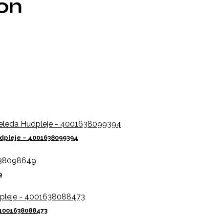
ion
dpleje – 4001638099394
9
 4001638088473