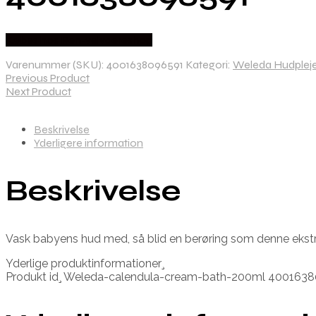
Købes hos Ren-velvaereshop
Varenummer (SKU):
4001638096591
Kategori:
Weleda Hudplej
Previous Product
Next Product
Beskrivelse
Yderligere information
Beskrivelse
Vask babyens hud med, så blid en berøring som denne ekst
Yderlige produktinformationer¸
Produkt id¸ Weleda-calendula-cream-bath-200ml 400163