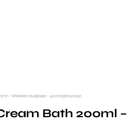
0ml – Weleda Hudpleje – 4001638096591
Cream Bath 200ml –