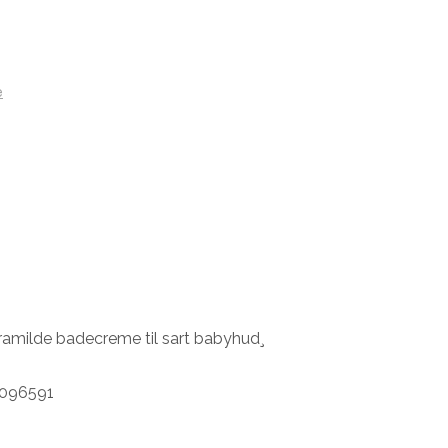
e
ramilde badecreme til sart babyhud¸
8096591