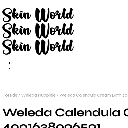
Forside
/
Weleda Hudpleje
/
Weleda Calendula Cream Bath 20
Weleda Calendula 
4001638096591