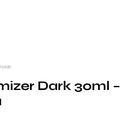
70681
imizer Dark 30ml –
1