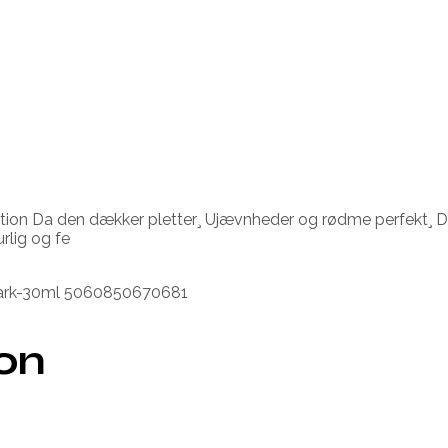
 Da den dækker pletter¸ Ujævnheder og rødme perfekt¸ Derudo
rlig og fe
r-dark-30ml 5060850670681
ion