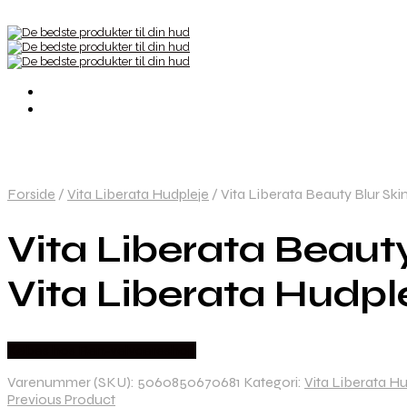
Forside
/
Vita Liberata Hudpleje
/
Vita Liberata Beauty Blur Sk
Vita Liberata Beaut
Vita Liberata Hudp
Købes hos Ren-velvaereshop
Varenummer (SKU):
5060850670681
Kategori:
Vita Liberata H
Previous Product