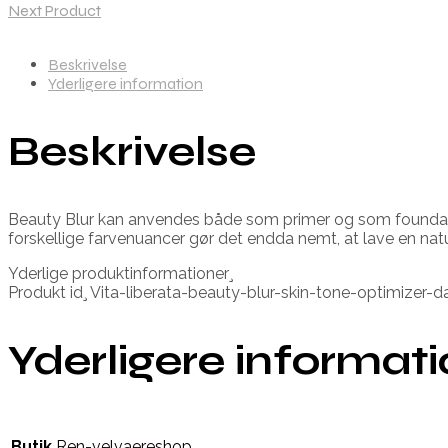
Next Product
Beskrivelse
Yderligere information
Beskrivelse
Beauty Blur kan anvendes både som primer og som foundation
forskellige farvenuancer gør det endda nemt, at lave en natu
Yderlige produktinformationer¸
Produkt id¸ Vita-liberata-beauty-blur-skin-tone-optimize
Yderligere informat
Butik
Ren-velvaereshop