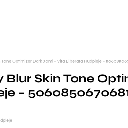
in Tone Optimizer Dark 30ml – Vita Liberata Hudpleje – 50608506
y Blur Skin Tone Opt
leje – 506085067068
udpleje