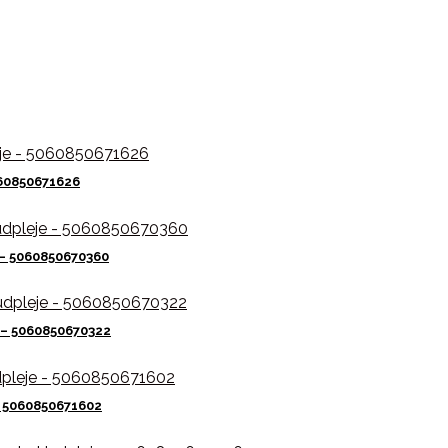
060850671626
 – 5060850670360
e – 5060850670322
– 5060850671602