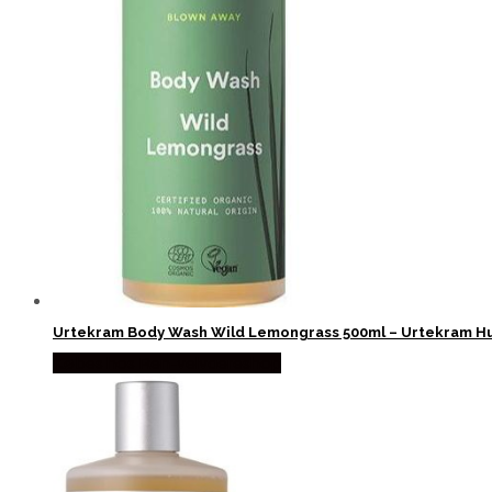
Urtekram Body Wash Wild Lemongrass 500ml – Urtekram Hu
Købes hos Ren-velvaereshop