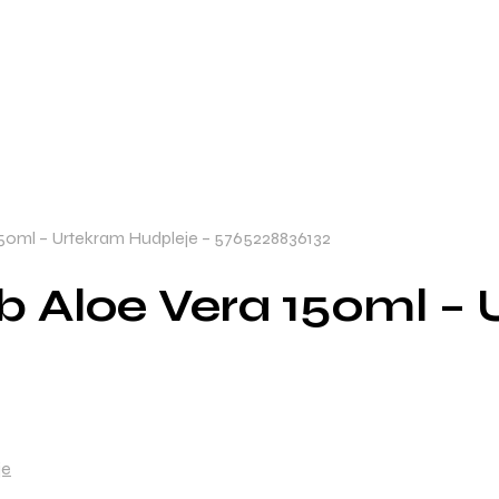
50ml – Urtekram Hudpleje – 5765228836132
 Aloe Vera 150ml – 
je