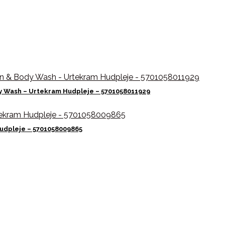
 Wash – Urtekram Hudpleje – 5701058011929
udpleje – 5701058009865