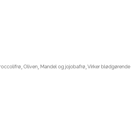
roccolifrø¸ Oliven¸ Mandel og jojobafrø¸ Virker blødgørende