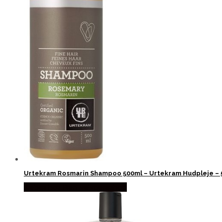
Urtekram Rosmarin Shampoo 500ml – Urtekram Hudpleje – 
Købes hos Ren-velvaereshop