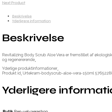
Next Product
Beskrivelse
Yderligere information
Beskrivelse
Revitalizing Body Scrub Aloe Vera er fremstillet af økologis
og regenererende¸
Yderlige produktinformationer¸
Produkt id¸ Urtekram-bodyscrub-aloe-vera-150ml 576522
Yderligere informat
Butik
Ren-velvaereshop