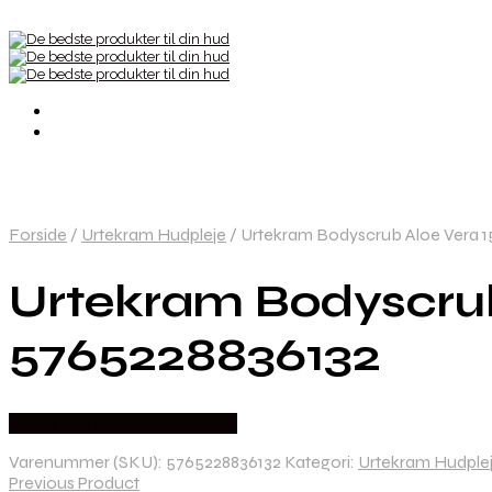
Forside
/
Urtekram Hudpleje
/
Urtekram Bodyscrub Aloe Vera 1
Urtekram Bodyscrub
5765228836132
Købes hos Ren-velvaereshop
Varenummer (SKU):
5765228836132
Kategori:
Urtekram Hudple
Previous Product