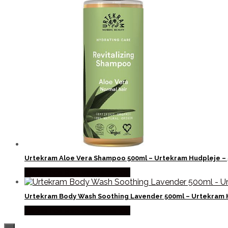
Urtekram Aloe Vera Shampoo 500ml – Urtekram Hudpleje –
Købes hos Ren-velvaereshop
Urtekram Body Wash Soothing Lavender 500ml – Urtekram 
Købes hos Ren-velvaereshop