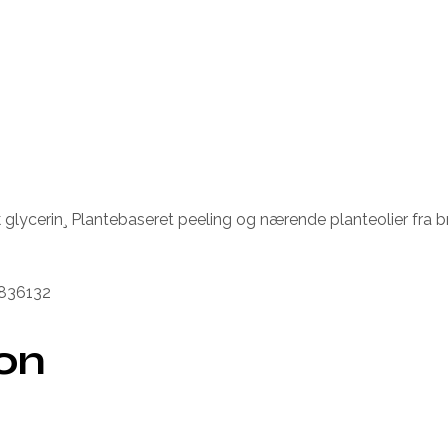
k glycerin¸ Plantebaseret peeling og nærende planteolier fra b
8836132
ion