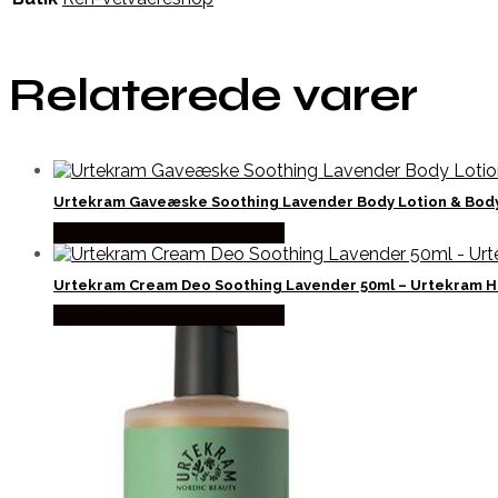
Relaterede varer
Urtekram Gaveæske Soothing Lavender Body Lotion & Body
Købes hos Ren-velvaereshop
Urtekram Cream Deo Soothing Lavender 50ml – Urtekram H
Købes hos Ren-velvaereshop