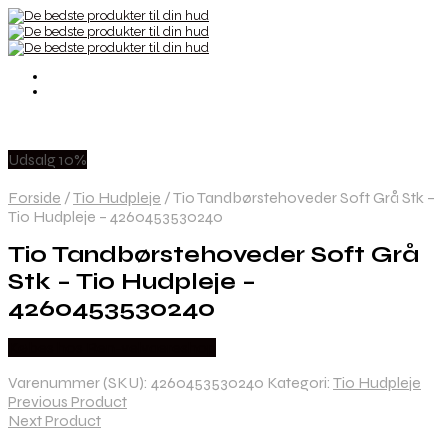
Udsalg 10%
Forside
/
Tio Hudpleje
/
Tio Tandbørstehoveder Soft Grå Stk –
Tio Hudpleje – 4260453530240
Tio Tandbørstehoveder Soft Grå
Stk – Tio Hudpleje –
4260453530240
Købes hos Ren-velvaereshop
Varenummer (SKU):
4260453530240
Kategori:
Tio Hudpleje
Previous Product
Next Product