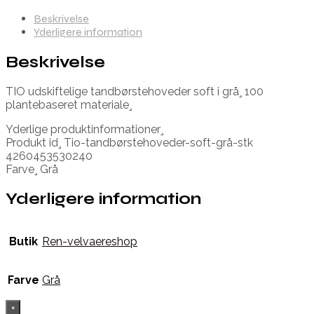
Beskrivelse
Yderligere information
Beskrivelse
TIO udskiftelige tandbørstehoveder soft i grå¸ 100
plantebaseret materiale¸
Yderlige produktinformationer¸
Produkt id¸ Tio-tandbørstehoveder-soft-grå-stk
4260453530240
Farve¸ Grå
Yderligere information
Butik
Ren-velvaereshop
Farve
Grå
×