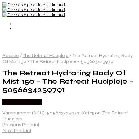
Forside
/
The Retreat Hudpleje
/
The Retreat Hydrating Body
Oil Mist 150 – The Retreat Hudpleje – 5056634259791
The Retreat Hydrating Body Oil
Mist 150 – The Retreat Hudpleje –
5056634259791
Købes hos Gucca
Varenummer (SKU):
5056634259791
Kategori:
The Retreat
Hudpleje
Previous Product
Next Product