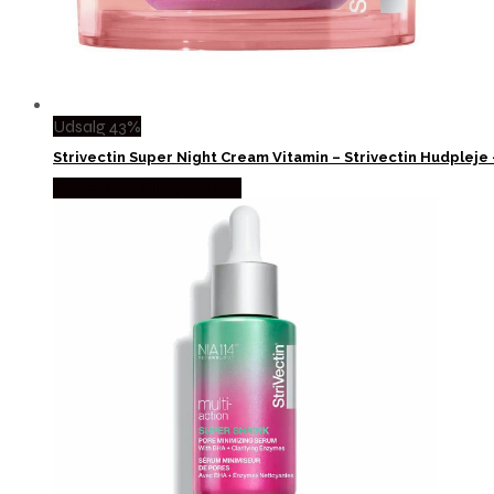
Udsalg 43%
Strivectin Super Night Cream Vitamin – Strivectin Hudpleje
Købes hos Billigparfume