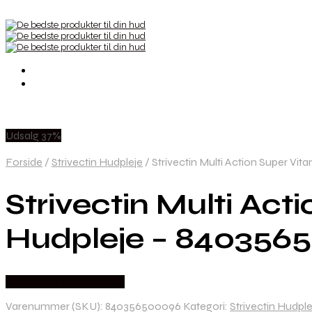
Udsalg 37%
Forside
/
Strivectin Hudpleje
/
Strivectin Multi Action Super Vi
Strivectin Multi Act
Hudpleje – 840356
Købes hos Billigparfume
Varenummer (SKU):
840356500096
Kategori:
Strivectin Hudple