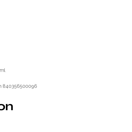
 ml
ream 840356500096
ion