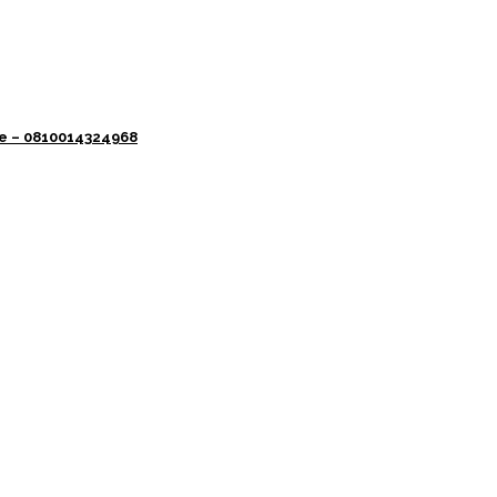
eje – 0810014324968