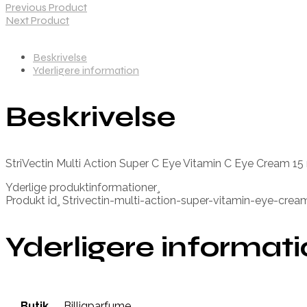
Previous Product
Next Product
Beskrivelse
Yderligere information
Beskrivelse
StriVectin Multi Action Super C Eye Vitamin C Eye Cream 15
Yderlige produktinformationer¸
Produkt id¸ Strivectin-multi-action-super-vitamin-eye-c
Yderligere informat
Butik
Billigparfume