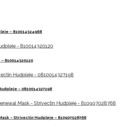
dpleje – 810014324968
je – 810014320120
 Hudpleje – 0810014327198
 Mask – Strivectin Hudpleje – 810907028768