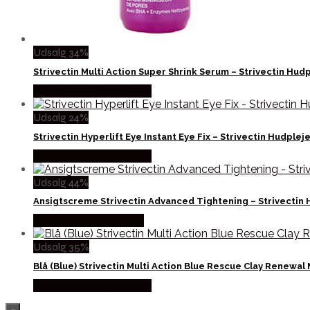
Udsalg 34%
Strivectin Multi Action Super Shrink Serum – Strivectin Hu
Købes hos Billigparfume
Udsalg 24%
Strivectin Hyperlift Eye Instant Eye Fix – Strivectin Hudple
Købes hos Billigparfume
Udsalg 44%
Ansigtscreme Strivectin Advanced Tightening – Strivectin
Købes hos Boligcenter
Udsalg 35%
Blå (Blue) Strivectin Multi Action Blue Rescue Clay Renewal
Købes hos Billigparfume