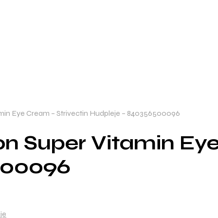
tamin Eye Cream – Strivectin Hudpleje – 840356500096
ion Super Vitamin Ey
500096
je