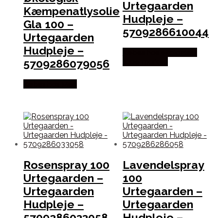
Urtegaarden
Kæmpenatlysolie
Hudpleje –
Gla 100 –
5709286610044
Urtegaarden
Hudpleje –
Købes hos økologisk-
5709286079056
supermarked
Købes hos Med
Rosenspray 100
Lavendelspray
Urtegaarden –
100
Urtegaarden
Urtegaarden –
Hudpleje –
Urtegaarden
5709286033058
Hudpleje –