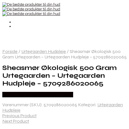
Forside
/
Urtegaarden Hudpleje
/
Sheasmør Økologisk 500
Gram Urtegaarden – Urtegaarden Hudpleje – 5709286020065
Sheasmør Økologisk 500 Gram
Urtegaarden – Urtegaarden
Hudpleje – 5709286020065
Købes hos økologisk-supermarked
Varenummer (SKU):
5709286020065
Kategori:
Urtegaarden
Hudpleje
Previous Product
Next Product