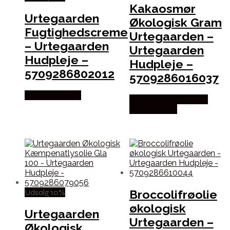
Kakaosmør
Urtegaarden
Økologisk Gram
Fugtighedscreme
Urtegaarden –
– Urtegaarden
Urtegaarden
Hudpleje –
Hudpleje –
5709286802012
5709286016037
Købes hos Med
Købes hos økologisk-
supermarked
Udsalg 10%
Broccolifrøolie
økologisk
Urtegaarden
Urtegaarden –
Økologisk