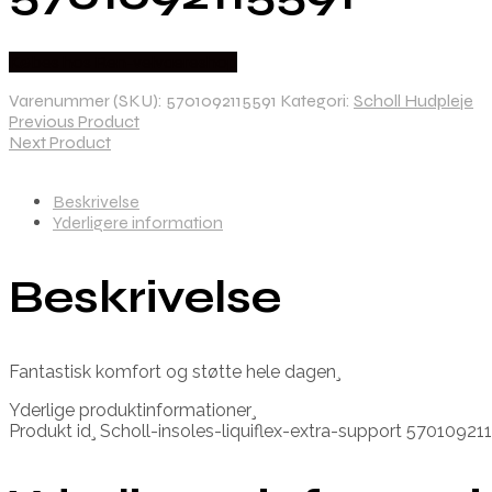
Købes hos Ren-velvaereshop
Varenummer (SKU):
5701092115591
Kategori:
Scholl Hudpleje
Previous Product
Next Product
Beskrivelse
Yderligere information
Beskrivelse
Fantastisk komfort og støtte hele dagen¸
Yderlige produktinformationer¸
Produkt id¸ Scholl-insoles-liquiflex-extra-support 57010921