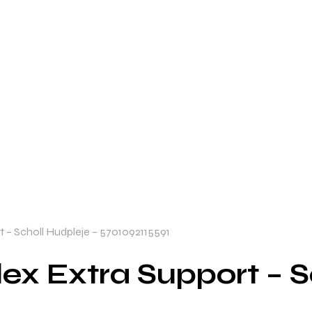
rt – Scholl Hudpleje – 5701092115591
flex Extra Support – 