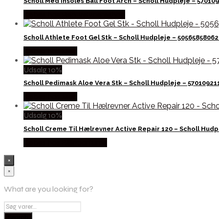
Scholl Med Insoles Ball Foot Arch – Scholl Hudpleje – 57010
Købes hos Ren-velvaereshop
Scholl Athlete Foot Gel Stk – Scholl Hudpleje – 5056585806
Købes hos Med
Udsalg 10%
Scholl Pedimask Aloe Vera Stk – Scholl Hudpleje – 57010921
Købes hos Med
Udsalg 10%
Scholl Creme Til Hælrevner Active Repair 120 – Scholl Hud
Købes hos Billigparfume
×
×
What are you looking for?