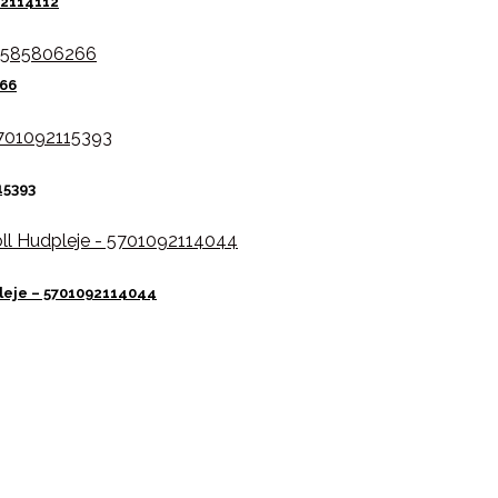
92114112
266
15393
pleje – 5701092114044