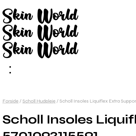
Forside
/
Scholl Hudpleje
/
Scholl Insoles Liquiflex Extra Suppo
Scholl Insoles Liqui
5701092115591