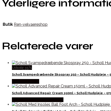
Yderligere informat
Butik
Ren-velvaereshop
Relaterede varer
Udsalg 35%
Scholl Svampedræbende Skospray 250 – Scholl Hudpleje – 
Købes hos Med
Scholl Advanced Repair Cream 150ml – Scholl Hudpleje – 57
Købes hos Ren-velvaereshop