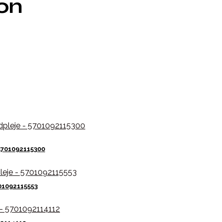
ion
5701092115300
01092115553