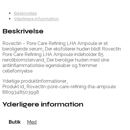
Beskrivelse
Yderligere information
Beskrivelse
Rovectin – Pore Care Refining LHA Ampoule er et
beroligende serum¸ Der eksfolierer huden blidt Rovectin
Pore Care Refining LHA Ampoule indeholder 85
neroliblomstervand¸ Der beroliger huden med sine
antiinflammatoriske egenskaber og fremmer
cellefornyelse
Yderlige produktinformationer¸
Produkt id¸ Rovectin-pore-care-refining-lha-ampoule
8809348503998
Yderligere information
Butik
Med