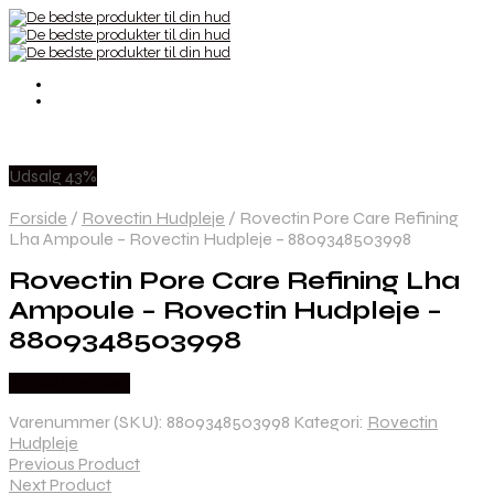
Udsalg 43%
Forside
/
Rovectin Hudpleje
/
Rovectin Pore Care Refining
Lha Ampoule – Rovectin Hudpleje – 8809348503998
Rovectin Pore Care Refining Lha
Ampoule – Rovectin Hudpleje –
8809348503998
Købes hos Med
Varenummer (SKU):
8809348503998
Kategori:
Rovectin
Hudpleje
Previous Product
Next Product