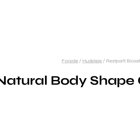
Forside
/
Hudpleje
/
Restparti Bios
 Natural Body Shape