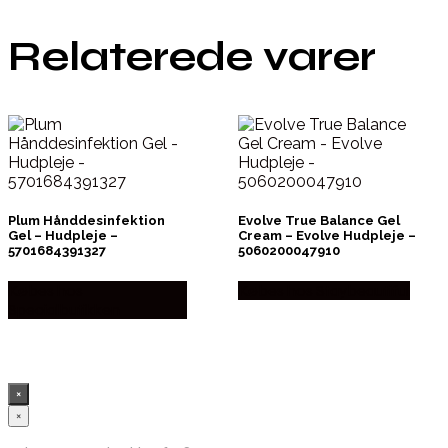
Relaterede varer
Plum Hånddesinfektion
Evolve True Balance Gel
Gel – Hudpleje –
Cream – Evolve Hudpleje –
5701684391327
5060200047910
Købes hos
Købes hos Staybeautiful
Specialbutikken
×
×