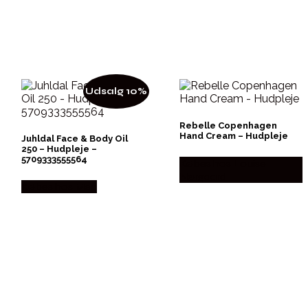
Udsalg 10%
Rebelle Copenhagen
Hand Cream – Hudpleje
Juhldal Face & Body Oil
250 – Hudpleje –
5709333555564
Købes hos Louise
Nørgaard
Købes hos Med