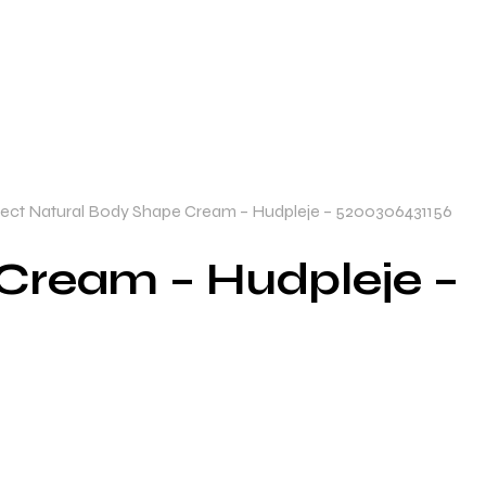
elect Natural Body Shape Cream – Hudpleje – 5200306431156
 Cream – Hudpleje –