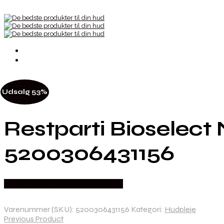
Udsalg 53%
Restparti Bioselect
5200306431156
Købes hos Organic Beauty Supply
Varenummer (SKU):
5200306431156
Kategori:
Hudpleje
Previous Product