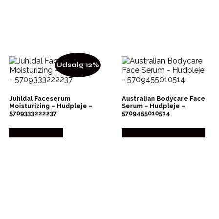
Udsalg 12%
Juhldal Faceserum
Australian Bodycare Face
Moisturizing – Hudpleje –
Serum – Hudpleje –
5709333222237
5709455010514
Købes hos Med
Købes hos Billigparfume