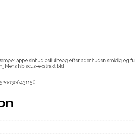
mper appelsinhud celluliteog efterlader huden smidig og fu
n¸ Mens hibiscus-ekstrakt bid
m 5200306431156
ion