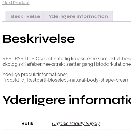
Next Product
Beskrivelse
Yderligere information
Beskrivelse
RESTPARTI -BIOselect naturlig kropscreme som aktivt bekæ
økologiskKaffebønneekstrakt sætter gang i blodcirkulatione
Yderlige produktinformationer¸
Produkt id¸ Restparti-bioselect-natural-body-shape-crea
Yderligere informat
Butik
Organic Beauty Supply