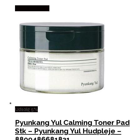
Købes hos Med
Udsalg 5%
Pyunkang Yul Calming Toner Pad
Stk – Pyunkang Yul Hudpleje –
8809486681831