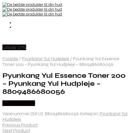
Udsalg 27%
Forside
/
Pyunkang Yul Hudpleje
/
Pyunkang Yul Essence
Toner 200 – Pyunkang Yul Hudpleje – 8809486680056
Pyunkang Yul Essence Toner 200
– Pyunkang Yul Hudpleje –
8809486680056
Købes hos Med
Varenummer (SKU):
8809486680056
Kategori:
Pyunkang Yul
Hudpleje
Previous Product
Next Product