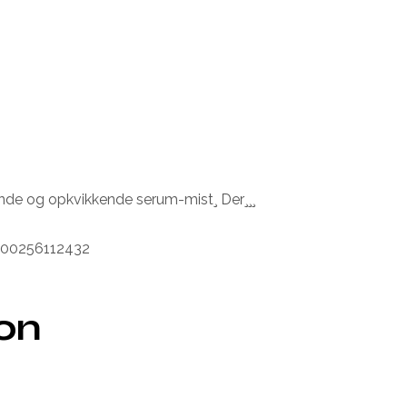
nde og opkvikkende serum-mist¸ Der¸¸¸
8800256112432
ion