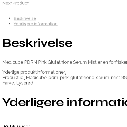
Next Product
Beskrivelse
Yderligere information
Beskrivelse
Medicube PDRN Pink Glutathione Serum Mist er en forfriske
Yderlige produktinformationer¸
Produkt id¸ Medicube-pdrn-pink-glutathione-serum-mist 
Farve¸ Lyserød
Yderligere informat
Butik
Gucca