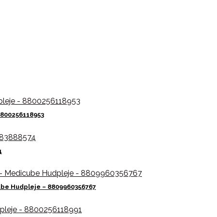
8800256118953
4
ube Hudpleje – 8809960356767