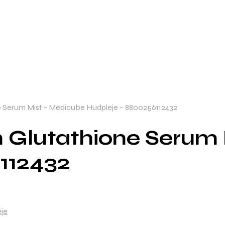
 Serum Mist – Medicube Hudpleje – 8800256112432
 Glutathione Serum 
112432
je