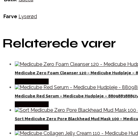
Farve
Lyserød
Relaterede varer
Medicube Zero Foam Cleanser 120 – Medicube Hudpleje – 
Købes hos Med
Medicube Red Serum – Medicube Hudpleje – 880988388857
Købes hos Med
Sort Medicube Zero Pore Blackhead Mud Mask 100 – Medic
Købes hos Med