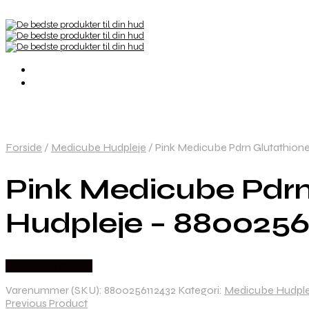
Forside
/
Medicube Hudpleje
/
Pink Medicube Pdrn Glutathione
Pink Medicube Pdrn
Hudpleje – 8800256
Købes hos Gucca
Varenummer (SKU):
8800256112432
Kategori:
Medicube Hudple
Previous Product